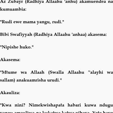
Az Zubayr (Radhiya Allaahu 'anhu) akamuendea na
kumuambia:
"Rudi ewe mama yangu, rudi."
Bibi Swafiyyah (Radhiya Allaahu 'anhaa) akasema:
"Nipishe huko."
Akasema:
"Mtume wa Allaah (Swalla Allaahu ‘'alayhi wa
sallam) anakuamrisha urudi."
Akauliza:
"Kwa nini? Nimekwishapata habari kuwa ndugu
yangu ameuliwa na kukatwa katwa vibaya. Yote hayo