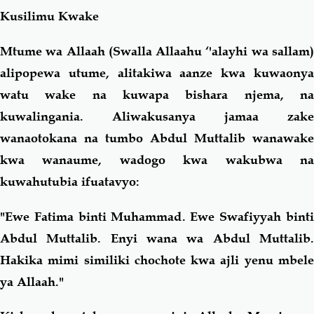
Kusilimu Kwake
Mtume wa Allaah (Swalla Allaahu ‘'alayhi wa sallam)
alipopewa utume, alitakiwa aanze kwa kuwaonya
watu wake na kuwapa bishara njema, na
kuwalingania. Aliwakusanya jamaa zake
wanaotokana na tumbo Abdul Muttalib wanawake
kwa wanaume, wadogo kwa wakubwa na
kuwahutubia ifuatavyo:
"Ewe Fatima binti Muhammad. Ewe Swafiyyah binti
Abdul Muttalib. Enyi wana wa Abdul Muttalib.
Hakika mimi similiki chochote kwa ajli yenu mbele
ya Allaah."