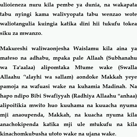
ulioieneza nuru kila pembe ya dunia, na wakapata
tabu nyingi kama walivyopata tabu wenzao wote
waliotangulia kuingia katika dini hii tukufu tokea
siku za mwanzo.
Makureshi waliwaonjesha Waislamu kila aina ya
mateso na adhabu, mpaka pale Allaah (Subhanahu
wa Ta'aalaa) alipomtaka Mtume wake (Swalla
Allaahu ‘'alayhi wa sallam) aondoke Makkah yeye
pamoja na wafuasi wake na kuhamia Madinah. Na
hapo ndipo Bibi Swafiyyah (Radhiya Allaahu ''anhaa)
alipoitikia mwito huo kuuhama na kuuacha nyuma
mji anaoupenda, Makkah, na kuacha nyuma kila
anachokipenda katika mji ule mtukufu na kila
kinachomkubusha utoto wake na ujana wake.