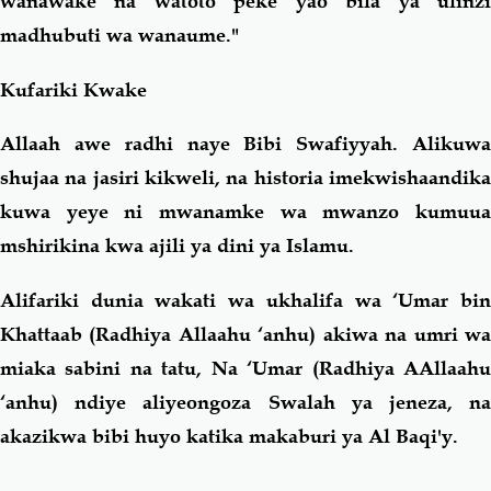
wanawake na watoto peke yao bila ya ulinzi
madhubuti wa wanaume."
Kufariki Kwake
Allaah awe radhi naye Bibi Swafiyyah. Alikuwa
shujaa na jasiri kikweli, na historia imekwishaandika
kuwa yeye ni mwanamke wa mwanzo kumuua
mshirikina kwa ajili ya dini ya Islamu.
Alifariki dunia wakati wa ukhalifa wa ‘Umar bin
Khattaab (Radhiya Allaahu ‘anhu) akiwa na umri wa
miaka sabini na tatu, Na ‘Umar (Radhiya AAllaahu
‘anhu) ndiye aliyeongoza Swalah ya jeneza, na
akazikwa bibi huyo katika makaburi ya Al Baqi'y.