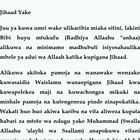
Jihaad Yake
Juu ya kuwa umri wake ulikaribia miaka sitini, lakini
Bibi huyu mtukufu (Radhiya Allaahu ''anhaa)
alikuwa na misimamo madhubuti isiyosahaulika
mbele ya adui wa Allaah katika kupigana Jihaad.
Alikuwa akitoka pamoja na wanawake wenzake
kuwasaidia Waislamu wanaopigana Jihaad kwa
kuwapelekea maji na kuwachongea mikuki na
mishale pamoja na kutengeneza pinde zinapokatika.
Wakati huo huo akiwa karibu na vita aliweza kupata
habari za mtoto wa ndugu yake Muhammad (Swalla
Allaahu 'alayhi wa Ssallam) anapokuwa vitani