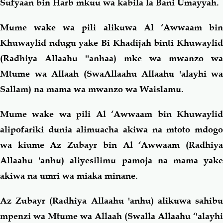
Sufyaan bin Harb mkuu wa kabila la Bani Umayyah.
Mume wake wa pili alikuwa Al ‘Awwaam bin
Khuwaylid ndugu yake Bi Khadijah binti Khuwaylid
(Radhiya Allaahu ''anhaa) mke wa mwanzo wa
Mtume wa Allaah (SwaAllaahu Allaahu 'alayhi wa
Sallam) na mama wa mwanzo wa Waislamu.
Mume wake wa pili Al ‘Awwaam bin Khuwaylid
alipofariki dunia alimuacha akiwa na mtoto mdogo
wa kiume Az Zubayr bin Al ‘Awwaam (Radhiya
Allaahu 'anhu) aliyesilimu pamoja na mama yake
akiwa na umri wa miaka minane.
Az Zubayr (Radhiya Allaahu 'anhu) alikuwa sahibu
mpenzi wa Mtume wa Allaah (Swalla Allaahu ‘'alayhi