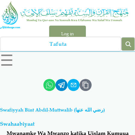
Skip
to
main
content
Log in
Search
left
☰
sidebar
menu
Qur-aan
Hadiyth
Sunnah
Tawhiyd
Swafiyyah Bint Abdil-Muttwalib (رضي الله عنها)
Aqiydah
Manhaj
Swahaabiyaat
Shirki & Kufru
Bid-'ah (Uzushi)
Mwanamke Wa Mwanzo katika Uislam Kumuua