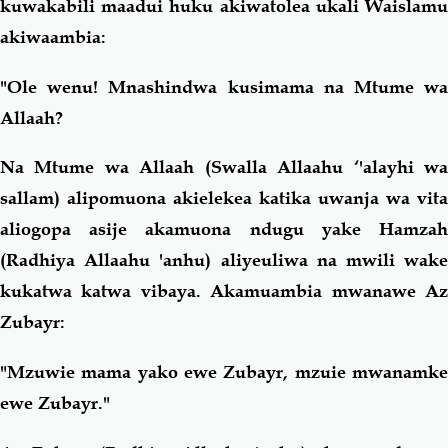
kuwakabili maadui huku akiwatolea ukali Waislamu
akiwaambia:
"Ole wenu! Mnashindwa kusimama na Mtume wa
Allaah?
Na Mtume wa Allaah (Swalla Allaahu ‘'alayhi wa
sallam) alipomuona akielekea katika uwanja wa vita
aliogopa asije akamuona ndugu yake Hamzah
(Radhiya Allaahu 'anhu) aliyeuliwa na mwili wake
kukatwa katwa vibaya. Akamuambia mwanawe Az
Zubayr:
"Mzuwie mama yako ewe Zubayr, mzuie mwanamke
ewe Zubayr."