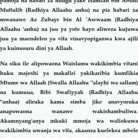
pamoja na habari za ndugu yake Hamzah bin Abdul
Muttalib (Radhiya Allaahu anhu) na pia habari za
mwanawe Az Zubayr bin Al ‘Awwaam (Radhiya
Allaahu 'anhu) na juu ya yote hayo aliweza kujuwa
juu ya maendeleo ya vita vinavyopiganwa kwa ajili
ya kuinusuru dini ya Allaah.
Na siku ile alipowaona Waislamu wakikimbia vitani
huku majeshi ya makafiri yakikaribia kumfikia
Mtume wa Allaah (Swalla Allaahu ‘'alayhi wa sallam)
na kumuua, Bibi Swafiyyah (Radhiya Allaahu
''anhaa) aliruka kama simba jike anavyoruka
anapowaona wanawe wakishambuliwa.
Akamnyang'anya mkuki mmoja wa waliokuwa
wakikimbia uwanja wa vita, akaanza kuelekea mbele