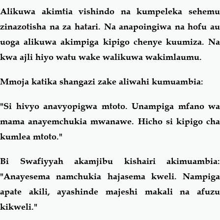
Alikuwa akimtia vishindo na kumpeleka sehemu
zinazotisha na za hatari. Na anapoingiwa na hofu au
uoga alikuwa akimpiga kipigo chenye kuumiza. Na
kwa ajli hiyo watu wake walikuwa wakimlaumu.
Mmoja katika shangazi zake aliwahi kumuambia:
"Si hivyo anavyopigwa mtoto. Unampiga mfano wa
mama anayemchukia mwanawe. Hicho si kipigo cha
kumlea mtoto."
Bi Swafiyyah akamjibu kishairi akimuambia:
"Anayesema namchukia hajasema kweli. Nampiga
apate akili, ayashinde majeshi makali na afuzu
kikweli."