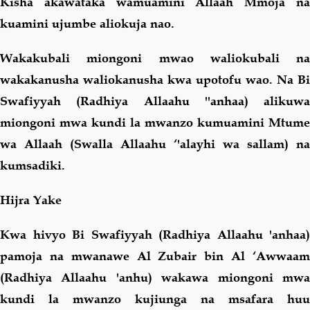
Kisha akawataka wamuamini Allaah Mmoja na
kuamini ujumbe aliokuja nao.
Wakakubali miongoni mwao waliokubali na
wakakanusha waliokanusha kwa upotofu wao. Na Bi
Swafiyyah (Radhiya Allaahu ''anhaa) alikuwa
miongoni mwa kundi la mwanzo kumuamini Mtume
wa Allaah (Swalla Allaahu ‘'alayhi wa sallam) na
kumsadiki.
Hijra Yake
Kwa hivyo Bi Swafiyyah (Radhiya Allaahu 'anhaa)
pamoja na mwanawe Al Zubair bin Al ‘Awwaam
(Radhiya Allaahu 'anhu) wakawa miongoni mwa
kundi la mwanzo kujiunga na msafara huu