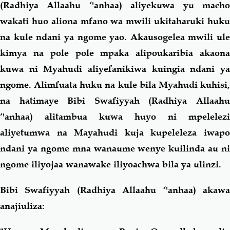
(Radhiya Allaahu ‘'anhaa) aliyekuwa yu macho
wakati huo aliona mfano wa mwili ukitaharuki huku
na kule ndani ya ngome yao. Akausogelea mwili ule
kimya na pole pole mpaka alipoukaribia akaona
kuwa ni Myahudi aliyefanikiwa kuingia ndani ya
ngome. Alimfuata huku na kule bila Myahudi kuhisi,
na hatimaye Bibi Swafiyyah (Radhiya Allaahu
‘'anhaa) alitambua kuwa huyo ni mpelelezi
aliyetumwa na Mayahudi kuja kupeleleza iwapo
ndani ya ngome mna wanaume wenye kuilinda au ni
ngome iliyojaa wanawake iliyoachwa bila ya ulinzi.
Bibi Swafiyyah (Radhiya Allaahu ‘'anhaa) akawa
anajiuliza: