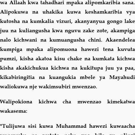
wa Allaah kwa tahadhari mpaka alipomkaribia sana.
Alipokuwa na uhakika kuwa keshamkaribia vya
kutosha na kumkalia vizuri, akanyanyua gongo lake
juu na kuliangusha kwa nguvu zake zote, akampiga
nalo kichwani na kumuangusha chini. Akaendelea
kumpiga mpaka alipomuona hawezi tena kuvuta
pumzi, kisha akatoa kisu chake na kumkata kichwa
kisha akakichukua kichwa na kukitupa juu ya paa,
kikabiringitia na kuangukia mbele ya Mayahudi
waliokuwa nje wakimsubiri mwenzao.
Walipokiona kichwa cha mwenzao kimekatwa
wakasema:
"Tulijuwa sisi kuwa Muhammad hawezi kuwaacha