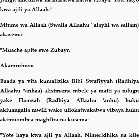
kwa ajili ya Allaah."
Mtume wa Allaah (Swalla Allaahu ‘'alayhi wa sallam)
akasema:
"Muache apite ewe Zubayr."
Akamruhusu.
Baada ya vita kumalizika Bibi Swafiyyah (Radhiya
Allaahu ''anhaa) alisimama mbele ya maiti ya ndugu
yake Hamzah (Radhiya Allaahu 'anhu) huku
akiuangalia mwili wake uliokatwakatwa vibaya huku
akimuombea maghfira na kusema:
"Yote haya kwa ajli ya Allaah. Nimeridhika na kile