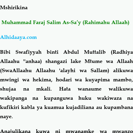
Mshirikina
Salaf Wa Ummah
Firaq-Makundi
Muhammad Faraj Salim As-Sa’y (Rahimahu Allaah)
Fiqh-Ibaadah
Duaa-Adhkaar
Alhidaaya.com
Fataawa Za Ulamaa
Kauli Za Salaf
Bibi Swafiyyah binti Abdul Muttalib (Radhiya
Allaahu ''anhaa) shangazi lake Mtume wa Allaah
Akhlaaq-Aadaab
Raqaaiq
(SwaAllaahu Allaahu 'alayhi wa Sallam) alikuwa
mwingi wa hekima, hodari wa kuyapima mambo,
Familia-Jamii
Maswali-Majibu
shujaa na mkali. Hata wanaume walikuwa
wakipanga na kupanguwa huku wakiwaza na
Chemsha Bongo
Vitabu
kufikiri kabla ya kuamua kujadiliana au kupambana
naye.
Mapishi
Anajulikana kuwa ni mwanamke wa mwanzo