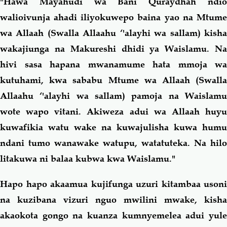
"Hawa Mayahudi wa Bani Quraydhah ndio
walioivunja ahadi iliyokuwepo baina yao na Mtume
wa Allaah (Swalla Allaahu ‘'alayhi wa sallam) kisha
wakajiunga na Makureshi dhidi ya Waislamu. Na
hivi sasa hapana mwanamume hata mmoja wa
kutuhami, kwa sababu Mtume wa Allaah (Swalla
Allaahu ‘'alayhi wa sallam) pamoja na Waislamu
wote wapo vitani. Akiweza adui wa Allaah huyu
kuwafikia watu wake na kuwajulisha kuwa humu
ndani tumo wanawake watupu, watatuteka. Na hilo
litakuwa ni balaa kubwa kwa Waislamu."
Hapo hapo akaamua kujifunga uzuri kitambaa usoni
na kuzibana vizuri nguo mwilini mwake, kisha
akaokota gongo na kuanza kumnyemelea adui yule