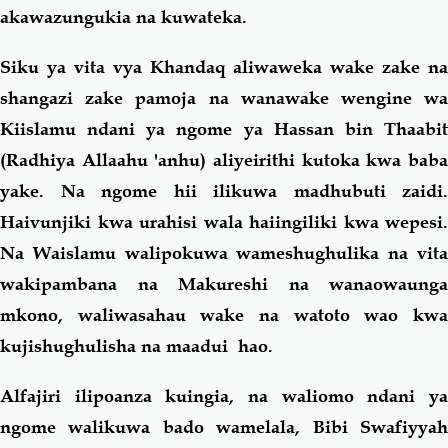
akawazungukia na kuwateka.
Siku ya vita vya Khandaq aliwaweka wake zake na
shangazi zake pamoja na wanawake wengine wa
Kiislamu ndani ya ngome ya Hassan bin Thaabit
(Radhiya Allaahu 'anhu) aliyeirithi kutoka kwa baba
yake. Na ngome hii ilikuwa madhubuti zaidi.
Haivunjiki kwa urahisi wala haiingiliki kwa wepesi.
Na Waislamu walipokuwa wameshughulika na vita
wakipambana na Makureshi na wanaowaunga
mkono, waliwasahau wake na watoto wao kwa
kujishughulisha na maadui hao.
Alfajiri ilipoanza kuingia, na waliomo ndani ya
ngome walikuwa bado wamelala, Bibi Swafiyyah