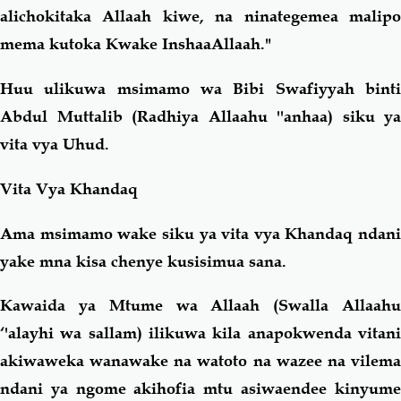
alichokitaka Allaah kiwe, na ninategemea malipo
mema kutoka Kwake InshaaAllaah."
Huu ulikuwa msimamo wa Bibi Swafiyyah binti
Abdul Muttalib (Radhiya Allaahu ''anhaa) siku ya
vita vya Uhud.
Vita Vya Khandaq
Ama msimamo wake siku ya vita vya Khandaq ndani
yake mna kisa chenye kusisimua sana.
Kawaida ya Mtume wa Allaah (Swalla Allaahu
‘'alayhi wa sallam) ilikuwa kila anapokwenda vitani
akiwaweka wanawake na watoto na wazee na vilema
ndani ya ngome akihofia mtu asiwaendee kinyume