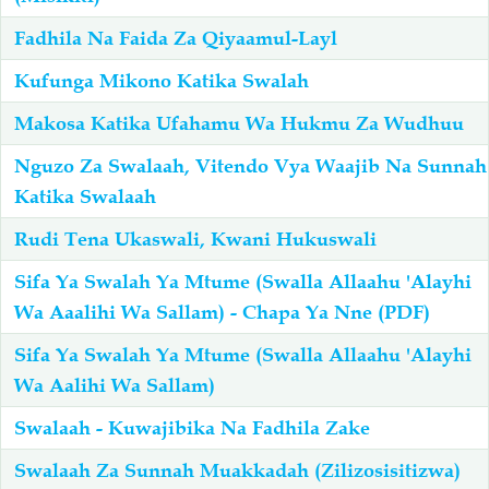
Fadhila Na Faida Za Qiyaamul-Layl
Salaf Wa Ummah
Firaq-Makundi
Kufunga Mikono Katika Swalah
Fiqh-Ibaadah
Duaa-Adhkaar
Makosa Katika Ufahamu Wa Hukmu Za Wudhuu
Nguzo Za Swalaah, Vitendo Vya Waajib Na Sunnah
Fataawa Za Ulamaa
Kauli Za Salaf
Katika Swalaah
Rudi Tena Ukaswali, Kwani Hukuswali
Akhlaaq-Aadaab
Raqaaiq
Sifa Ya Swalah Ya Mtume (Swalla Allaahu 'Alayhi
Wa Aaalihi Wa Sallam) - Chapa Ya Nne (PDF)
Familia-Jamii
Maswali-Majibu
Sifa Ya Swalah Ya Mtume (Swalla Allaahu 'Alayhi
Chemsha Bongo
Vitabu
Wa Aalihi Wa Sallam)
Swalaah - Kuwajibika Na Fadhila Zake
Mapishi
Swalaah Za Sunnah Muakkadah (Zilizosisitizwa)