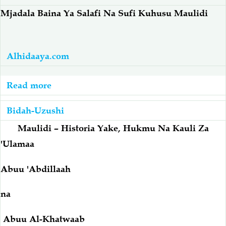
Baina
Mjadala Baina Ya Salafi Na Sufi Kuhusu Maulidi
Imaam
Al-
Albaaniy
Alhidaaya.com
Na
Msherehekeaji
Read more
about
Maulidi
Maulidi:
Bidah-Uzushi
Mjadala
Baina
Maulidi
– Historia Yake, Hukmu Na Kauli Za
Ya
'Ulamaa
Salafi
Abuu 'Abdillaah
Na
Sufi
na
Kuhusu
Maulidi
Abuu Al-Khatwaab