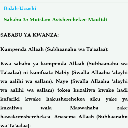
Bidah-Uzushi
Salaf Wa Ummah
Firaq-Makundi
Sababu 35 Muislam Asisherehekee Maulidi
Fiqh-Ibaadah
Duaa-Adhkaar
SABABU YA KWANZA:
Fataawa Za Ulamaa
Kauli Za Salaf
Kumpenda Allaah (Subhaanahu wa Ta'aalaa):
Kwa sababu ya kumpenda Allaah (Subhaanahu wa
Akhlaaq-Aadaab
Raqaaiq
Ta'aalaa) ni kumfuata Nabiy (Swalla Allaahu 'alayhi
wa aalihi wa sallam). Naye (Swalla Allaahu 'alayhi
Familia-Jamii
Maswali-Majibu
wa aalihi wa sallam) tokea kuzaliwa kwake hadi
kufariki kwake hakusherehekea siku yake ya
Chemsha Bongo
Vitabu
kuzaliwa wala Maswahaba zake
hawakumsherehekea. Anasema Allaah (Subhaanahu
Mapishi
wa Ta'aalaa):