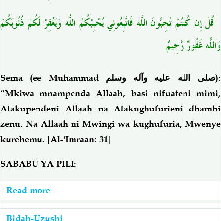
قُلْ إِن كُنتُمْ تُحِبُّونَ اللّهَ فَاتَّبِعُونِي يُحْبِبْكُمُ اللّهُ وَيَغْفِرْ لَكُمْ ذُنُوبَكُمْ
وَاللّهُ غَفُورٌ رَّحِيمٌ
Sema (ee Muhammad
صلى الله عليه وآله وسلم
):
“Mkiwa mnampenda Allaah, basi nifuateni mimi,
Atakupendeni Allaah na Atakughufurieni dhambi
zenu. Na Allaah ni Mwingi wa kughufuria, Mwenye
kurehemu.
[Al-'Imraan: 31]
SABABU YA PILI:
Read more
about
Maulidi:
Sababu
Bidah-Uzushi