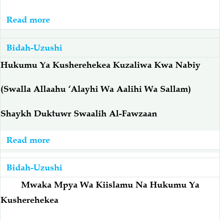
Read more
about
Maulidi:
Historia
Bidah-Uzushi
Yake,
Hukumu Ya Kusherehekea Kuzaliwa Kwa Nabiy
Hukmu
Na
(Swalla Allaahu ‘Alayhi Wa Aalihi Wa Sallam)
Kauli
Shaykh Duktuwr Swaalih Al-Fawzaan
Za
'Ulamaa
Read more
about
Maulidi:
Shaykh
Bidah-Uzushi
Fawzaan:
Mwaka Mpya Wa Kiislamu Na Hukumu Ya
Hukumu
Kusherehekea
Ya