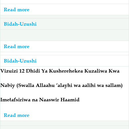
35
Read more
about
Muislam
Maulidi:
Asisherehekee
Bidah-Uzushi
Mjadala
Maulidi
Baina
Ya
Read more
about
Salafi
Maulidi:
Na
Bidah-Uzushi
Mjadala
Sufi
Baina
Vizuizi 12 Dhidi Ya Kusherehekea Kuzaliwa Kwa
Kuhusu
Imaam
Maulidi
Nabiy (Swalla Allaahu ‘alayhi wa aalihi wa sallam)
Al-
(PDF)
Albaaniy
Imetafsiriwa na Naaswir Haamid
Na
Msherehekeaji
Read more
about
Maulidi
Maulidi:
(PDF)