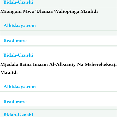
Vizuizi
Bidah-Uzushi
12
Miongoni Mwa 'Ulamaa Waliopinga Maulidi
Dhidi
Ya
Alhidaaya.com
Kusherehekea
Kuzaliwa
Read more
about
Kwa
Maulidi:
Nabiy
Miongoni
Bidah-Uzushi
(صلى
Mwa
Mjadala Baina Imaam Al-Albaaniy Na Msherehekeaji
الله
'Ulamaa
Maulidi
عليه
Waliopinga
وآله
Maulidi
Alhidaaya.com
وسلم)
Read more
about
Maulidi:
Bidah-Uzushi
Mjadala