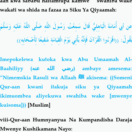
aan kwa sababu haitamtupa kamwe swahiba wake
wakati wa shida na fazaa za Siku Ya Qiyaamah:
أُمَامَةَ الْبَاهِلِيُّ قَالَ سَمِعْتُ رَسُولَ اللَّهِ صَلَّى اللَّهُ عَلَيْهِ وَسَلَّمَ
عن أب
((اقْرَءُوا الْقُرْآنَ فَإِنَّهُ يَأْتِي يَوْمَ الْقِيَامَةِ شَفِيعًا لِأَصْحَابِهِ))
:
يَقُولُ
Imepokelewa kutoka kwa Abu Umaamah Al-
Baahiliyy
(رضي الله عنه)
ambaye amesema
“Nimemskia Rasuli wa Allaah
ﷺ
akisema:
((Somen
Qur-aan kwani itakuja siku ya Qiyaamah
ikimuombea aliyekuwa swahiba wake [mwenye
kuisoma])
)
[Muslim]
viii-Qur-aan Humnyanyua Na Kumpandisha Daraja
Mwenye Kushikamana Nayo: