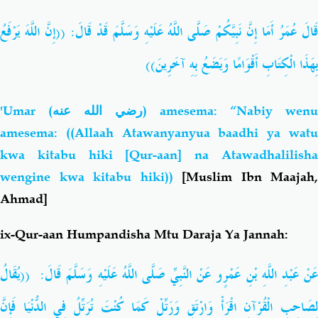
((إِنَّ اللَّهَ يَرْفَعُ
:
قَالَ عُمَرُ أَمَا إِنَّ نَبِيَّكُمْ صَلَّى اللَّهُ عَلَيْهِ وَسَلَّمَ قَدْ قَال
بِهَذَا الْكِتَابِ أَقْوَامًا وَيَضَعُ بِهِ آخَرِينَ))
'Umar
(رضي الله عنه)
amesema: “Nabiy wenu
amesema: ((Allaah Atawanyanyua baadhi ya watu
kwa kitabu hiki [Qur-aan] na Atawadhalilisha
wengine kwa kitabu hiki))
[Muslim Ibn Maajah,
Ahmad]
ix-Qur-aan Humpandisha Mtu Daraja Ya Jannah:
((يُقَالُ
:
عَنْ عَبْدِ اللَّهِ بْنِ عَمْرٍو عَنْ النَّبِيِّ صَلَّى اللَّهُ عَلَيْهِ وَسَلَّمَ قَال
لِصَاحِبِ الْقُرْآنِ اقْرَأْ وَارْتَقِ وَرَتِّلْ كَمَا كُنْتَ تُرَتِّلُ فِي الدُّنْيَا فَإِنَّ