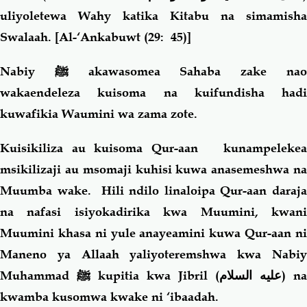
uliyoletewa Wahy katika Kitabu na simamisha
Swalaah.
[Al
-‘Ankabuwt (29: 45)]
Nabiy
ﷺ
akawasomea Sahaba zake na
wakaendeleza kuisoma na kuifundisha hadi
kuwafikia Waumini wa zama zote.
Kuisikiliza au kuisoma Qur-aan kunampelekea
msikilizaji au msomaji kuhisi kuwa anasemeshwa na
Muumba wake. Hili ndilo linaloipa Qur-aan daraja
na nafasi isiyokadirika kwa Muumini, kwani
Muumini khasa ni yule anayeamini kuwa Qur-aan ni
Maneno ya Allaah yaliyoteremshwa kwa Nabiy
Muhammad
ﷺ
kupitia kwa Jibril
(عليه السلام)
na
kwamba kusomwa kwake ni ‘ibaadah.