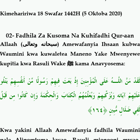
Kimehaririwa 18 Swafar 1442H (5 Oktoba 2020)
02- Fadhila Za Kusoma Na Kuhifadhi Qur-aan
Allaah (
سبحانه وتعالى
) Amewafanyia Ihsaan kubw
Waumini kwa kuwaletea Maneno Yake Mwenyewe
kupitia kwa Rasuli Wake
ﷺ
kama Anavyosema:
لَقَدْ مَنَّ اللَّـهُ عَلَى الْمُؤْمِنِينَ إِذْ بَعَثَ فِيهِمْ رَسُولًا مِّنْ أَنفُسِهِمْ يَتْلُو
عَلَيْهِمْ آيَاتِهِ وَيُزَكِّيهِمْ وَيُعَلِّمُهُمُ الْكِتَابَ وَالْحِكْمَةَ وَإِن كَانُوا مِن قَبْلُ
لَفِي ضَلَالٍ مُّبِينٍ ﴿١٦٤﴾
Kwa yakini Allaah Amewafanyia fadhila Waumini
pale Alipomtuma kwao, Rasuli miongoni mwao,