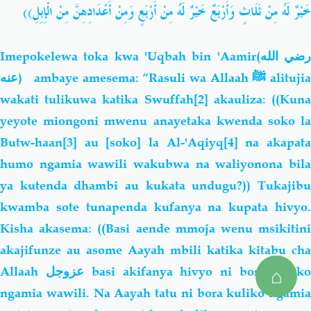
خَيْرٌ لَهُ مِنْ ثَلَاثٍ وَأَرْبَعٌ خَيْرٌ لَهُ مِنْ أَرْبَعٍ وَمِنْ أَعْدَادِهِنَّ مِنْ الْإِبِلِ))
Imepokelewa toka kwa 'Uqbah bin 'Aamir
(رضي الله
عنه)
ambaye amesema: “Rasuli wa Allaah
ﷺ
alituji
wakati tulikuwa katika Swuffah
[2]
akauliza: ((Kun
yeyote miongoni mwenu anayetaka kwenda
soko l
Butw-haan
[3]
au [soko] la Al-'Aqiyq
[4]
na akapat
humo ngamia wawili wakubwa na waliyonona bila
ya kutenda dhambi au kukata undugu?)) Tukajibu
kwamba sote tunapenda kufanya na kupata hivyo.
Kisha akasema: ((Basi aende mmoja wenu msikitini
akajifunze au asome Aayah mbili katika kitabu cha
Allaah
عزوجل
basi akifanya hivyo ni bora kulik
⌂
ngamia wawili. Na Aayah tatu ni bora kuliko ngamia