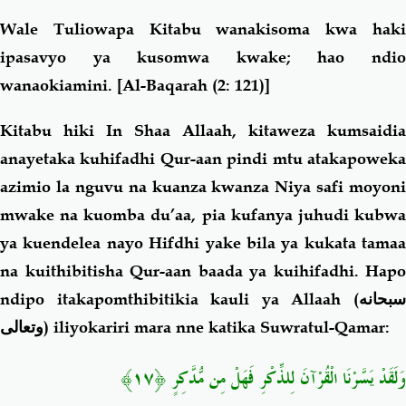
Wale Tuliowapa Kitabu wanakisoma kwa haki
ipasavyo ya kusomwa kwake; hao ndio
wanaokiamini.
[Al-Baqarah (2: 121)]
Kitabu hiki In Shaa Allaah, kitaweza kumsaidia
anayetaka kuhifadhi Qur-aan pindi mtu atakapoweka
azimio la nguvu na kuanza kwanza Niya safi moyoni
mwake na kuomba du’aa, pia kufanya juhudi kubwa
ya kuendelea nayo Hifdhi yake bila ya kukata tamaa
na kuithibitisha Qur-aan baada ya kuihifadhi. Hapo
ndipo itakapomthibitikia kauli ya Allaah (
سبحانه
وتعالى
) iliyokariri mara nne katika Suwratul-Qamar:
وَلَقَدْ يَسَّرْنَا الْقُرْآنَ لِلذِّكْرِ فَهَلْ مِن مُّدَّكِرٍ ﴿١٧﴾