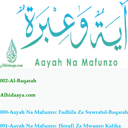
Salaf Wa Ummah
Firaq-Makundi
Fiqh-Ibaadah
Duaa-Adhkaar
Fataawa Za Ulamaa
Kauli Za Salaf
Akhlaaq-Aadaab
Raqaaiq
002-Al-Baqarah
Familia-Jamii
Maswali-Majibu
Alhidaaya.com
Chemsha Bongo
Vitabu
000-Aayah Na Mafunzo: Fadhila Za Suwratul-Baqarah
Mapishi
001-Aayah Na Mafunzo: Herufi Za Mwanzo Katika