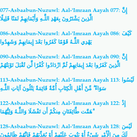
077-Asbaabun-Nuzuwl: Aal-'Imraan Aayah 077: إِنَّ
الَّذِينَ يَشْتَرُونَ بِعَهْدِ اللَّـهِ وَأَيْمَانِهِمْ ثَمَنًا قَلِيلًا
086-Asbaabun-Nuzuwl: Aal-'Imraan Aayah 086: كَيْفَ
يَهْدِي اللَّـهُ قَوْمًا كَفَرُوا بَعْدَ إِيمَانِهِمْ وَشَهِدُوا
090-Asbaabun-Nuzuwl: Aal-'Imraan Aayah 090: إِنَّ
الَّذِينَ كَفَرُوا بَعْدَ إِيمَانِهِمْ ثُمَّ ازْدَادُوا كُفْرًا لَّن تُقْبَلَ تَوْبَتُهُمْ
113-Asbaabun-Nuzuwl: Aal-'Imraan Aayah 113: لَيْسُوا
سَوَاءً ۗ مِّنْ أَهْلِ الْكِتَابِ أُمَّةٌ قَائِمَةٌ يَتْلُونَ آيَاتِ اللَّـهِ
122-Asbaabun-Nuzuwl: Aal-'Imraan Aayah 122: إِذْ
هَمَّت طَّائِفَتَانِ مِنكُمْ أَن تَفْشَلَا وَاللَّـهُ وَلِيُّهُمَا ۗ
128-Asbaabun-Nuzuwl: Aal-'Imraan Aayah 128: لَيْسَ
لَكَ مِنَ الْأَمْرِ شَيْءٌ أَوْ يَتُوبَ عَلَيْهِمْ أَوْ يُعَذِّبَهُمْ فَإِنَّهُمْ ظَالِمُونَ