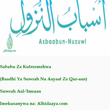
Salaf Wa Ummah
Firaq-Makundi
Fiqh-Ibaadah
Duaa-Adhkaar
Fataawa Za Ulamaa
Kauli Za Salaf
Akhlaaq-Aadaab
Raqaaiq
Sababu Za Kuteremshwa
Familia-Jamii
Maswali-Majibu
(Baadhi Ya Suwrah Na Aayaat Za Qur-aan)
Chemsha Bongo
Vitabu
Suwrah
Aal-'Imraan
Mapishi
Imekusanywa na:
Alhidaaya.com