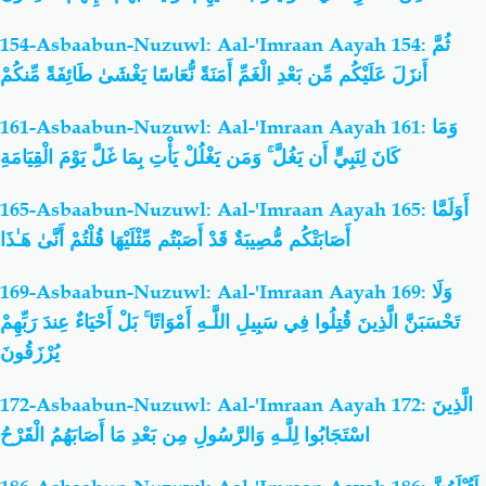
154-Asbaabun-Nuzuwl: Aal-'Imraan Aayah 154: ثُمَّ
أَنزَلَ عَلَيْكُم مِّن بَعْدِ الْغَمِّ أَمَنَةً نُّعَاسًا يَغْشَىٰ طَائِفَةً مِّنكُمْ
161-Asbaabun-Nuzuwl: Aal-'Imraan Aayah 161: وَمَا
كَانَ لِنَبِيٍّ أَن يَغُلَّ ۚ وَمَن يَغْلُلْ يَأْتِ بِمَا غَلَّ يَوْمَ الْقِيَامَةِ
165-Asbaabun-Nuzuwl: Aal-'Imraan Aayah 165: أَوَلَمَّا
أَصَابَتْكُم مُّصِيبَةٌ قَدْ أَصَبْتُم مِّثْلَيْهَا قُلْتُمْ أَنَّىٰ هَـٰذَا
169-Asbaabun-Nuzuwl: Aal-'Imraan Aayah 169: وَلَا
تَحْسَبَنَّ الَّذِينَ قُتِلُوا فِي سَبِيلِ اللَّـهِ أَمْوَاتًا ۚ بَلْ أَحْيَاءٌ عِندَ رَبِّهِمْ
يُرْزَقُونَ
172-Asbaabun-Nuzuwl: Aal-'Imraan Aayah 172: الَّذِينَ
اسْتَجَابُوا لِلَّـهِ وَالرَّسُولِ مِن بَعْدِ مَا أَصَابَهُمُ الْقَرْحُ