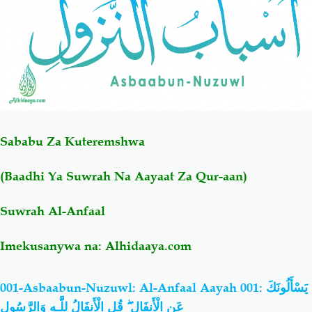
Salaf Wa Ummah
Firaq-Makundi
Fiqh-Ibaadah
Duaa-Adhkaar
Fataawa Za Ulamaa
Kauli Za Salaf
Sababu Za Kuteremshwa
Akhlaaq-Aadaab
Raqaaiq
(Baadhi Ya Suwrah Na Aayaat Za Qur-aan)
Familia-Jamii
Maswali-Majibu
Suwrah
Al-Anfaal
Chemsha Bongo
Vitabu
Imekusanywa na:
Alhidaaya.com
Mapishi
001-Asbaabun-Nuzuwl: Al-Anfaal Aayah 001: يَسْأَلُونَكَ
عَنِ الْأَنفَالِ ۖ قُلِ الْأَنفَالُ لِلَّـهِ وَالرَّسُولِ