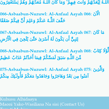
اللَّـهُ لِيُعَذِّبَهُمْ وَأَنتَ فِيهِمْ ۚ وَمَا كَانَ اللَّـهُ مُعَذِّبَهُمْ وَهُمْ يَسْتَغْفِرُونَ
066-Asbaabun-Nuzuwl: Al-Anfaal Aayah 066: الْآنَ
خَفَّفَ اللَّـهُ عَنكُمْ وَعَلِمَ أَنَّ فِيكُمْ ضَعْفًا
067-Asbaabun-Nuzuwl: Al-Anfaal Aayah 067: مَا كَانَ
لِنَبِيٍّ أَن يَكُونَ لَهُ أَسْرَىٰ حَتَّىٰ يُثْخِنَ فِي الْأَرْضِ
068-Asbaabun-Nuzuwl: Al-Anfaal Aayah 068: لَّوْلَا كِتَابٌ
مِّنَ اللَّـهِ سَبَقَ لَمَسَّكُمْ فِيمَا أَخَذْتُمْ عَذَابٌ عَظِيمٌ
075-Asbaabun-Nuzuwl: Al-Anfaal Aayah 075: وَالَّذِينَ
آمَنُوا مِن بَعْدُ وَهَاجَرُوا وَجَاهَدُوا مَعَكُمْ فَأُولَـٰئِكَ مِنكُمْ
Kuhusu Alhidaaya
Maoni Yako-Wasiliana Na sisi (Contact Us)