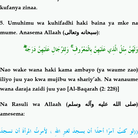
kufanya zinaa.
5. Umuhimu wa kuhifadhi haki baina ya mke na
mume. Anasema Allaah (
سبحانه وتعالى
):
وَلَهُنَّ مِثْلُ الَّذِي عَلَيْهِنَّ بِالْمَعْرُوفِ ۚ وَلِلرِّجَالِ عَلَيْهِنَّ دَرَجَةٌ ۗ
Nao wake wana haki kama ambayo (ya waume zao)
iliyo juu yao kwa mujibu wa shariy’ah. Na wanaume
wana daraja zaidi juu yao
[
Al-Baqarah (2: 228)]
Na Rasuli wa Allaah (
صلى الله عليه وآله وسلم
)
amesema:
((لو كنتُ آمرًا أحدًا أن يسجدَ لغيرِ اللهِ ، لأمرتُ المرأةَ أن تسجدَ