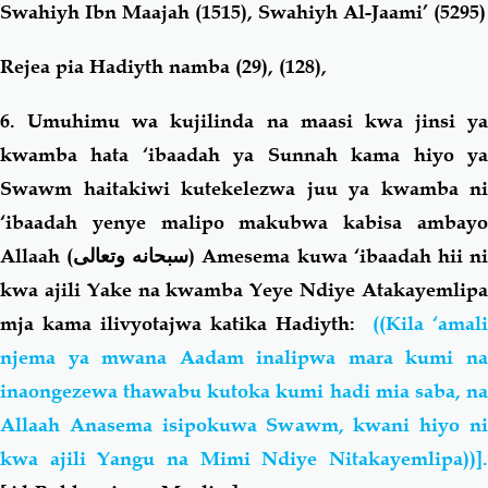
Swahiyh Ibn Maajah (1515), Swahiyh Al-Jaami’ (5295)
Rejea pia Hadiyth namba (29), (128),
6.
Umuhimu wa kujilinda na maasi kwa jinsi ya
kwamba hata ‘ibaadah ya Sunnah kama hiyo ya
Swawm haitakiwi kutekelezwa juu ya kwamba ni
‘ibaadah yenye malipo makubwa kabisa ambayo
Allaah (
سبحانه وتعالى
) Amesema kuwa ‘ibaadah hii n
kwa ajili Yake na kwamba Yeye Ndiye Atakayemlipa
mja kama ilivyotajwa katika Hadiyth:
((Kila ‘amali
njema ya mwana Aadam inalipwa mara kumi na
inaongezewa thawabu kutoka kumi hadi mia saba, na
Allaah Anasema isipokuwa Swawm, kwani hiyo ni
kwa ajili Yangu na Mimi Ndiye Nitakayemlipa))].