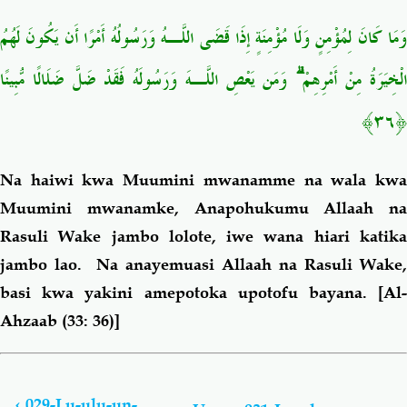
وَمَا كَانَ لِمُؤْمِنٍ وَلَا مُؤْمِنَةٍ إِذَا قَضَى اللَّـهُ وَرَسُولُهُ أَمْرًا أَن يَكُونَ لَهُمُ
الْخِيَرَةُ مِنْ أَمْرِهِمْ ۗ وَمَن يَعْصِ اللَّـهَ وَرَسُولَهُ فَقَدْ ضَلَّ ضَلَالًا مُّبِينًا
﴿٣٦﴾
Na haiwi kwa Muumini mwanamme na wala kwa
Muumini mwanamke, Anapohukumu Allaah na
Rasuli Wake jambo lolote, iwe wana hiari katika
jambo lao. Na anayemuasi Allaah na Rasuli Wake,
basi kwa yakini amepotoka upotofu bayana.
[Al-
Ahzaab (33: 36)]
Book
traversal
links
‹
029-Lu-ulu-un-