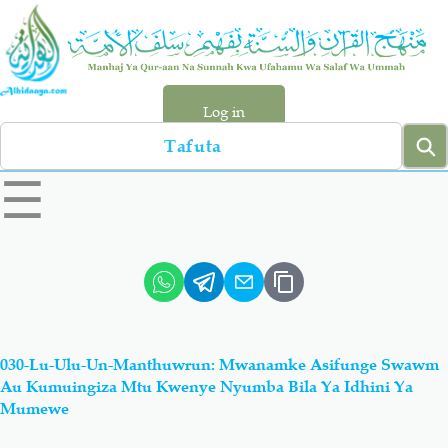
Skip
to
main
content
Log in
Search
left
☰
sidebar
menu
Qur-aan
Hadiyth
Sunnah
Tawhiyd
030-Lu-Ulu-Un-Manthuwrun: Mwanamke Asifunge Swawm
Aqiydah
Manhaj
Au Kumuingiza Mtu Kwenye Nyumba Bila Ya Idhini Ya
Mumewe
Shirki & Kufru
Bid-'ah (Uzushi)