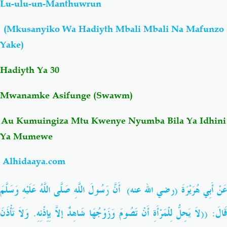
Lu-ulu-un-Manthuwrun
Salaf Wa Ummah
Firaq-Makundi
(Mkusanyiko Wa Hadiyth Mbali Mbali Na Mafunzo
Yake)
Fiqh-Ibaadah
Duaa-Adhkaar
Hadiyth Ya 30
Fataawa Za Ulamaa
Kauli Za Salaf
Mwanamke Asifunge (Swawm)
Akhlaaq-Aadaab
Raqaaiq
Au Kumuingiza Mtu Kwenye Nyumba Bila Ya Idhini
Ya Mumewe
Familia-Jamii
Maswali-Majibu
Alhidaaya.com
Chemsha Bongo
Vitabu
عَنْ أَبِي هُرَيْرَةَ (رضي الله عنه) أَنَّ رَسُولَ اللَّهِ صَلَّى اللَّهُ عَلَيْهِ وَسَلَّمَ
Mapishi
قَالَ: ((لاَ يَحِلُّ لِلْمَرْأَةِ أَنْ تَصُومَ وَزَوْجُهَا شَاهِدٌ إلاَّ بِإِذْنِهِ. وَلاَ تَأْذَنَ