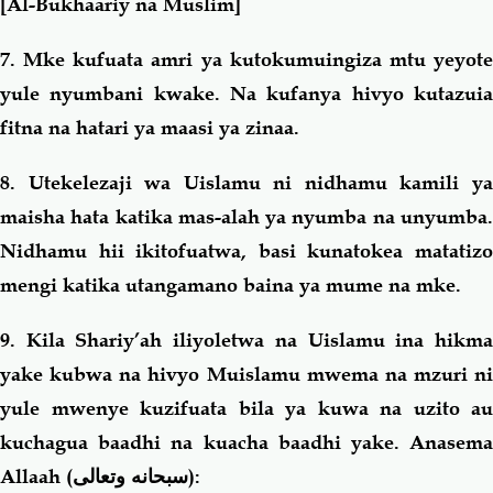
[
Al-Bukhaariy na Muslim]
7. Mke kufuata amri ya kutokumuingiza mtu yeyote
yule nyumbani kwake. Na kufanya hivyo kutazuia
fitna na hatari ya maasi ya zinaa.
8. Utekelezaji wa Uislamu ni nidhamu kamili ya
maisha hata katika mas-alah ya nyumba na unyumba.
Nidhamu hii ikitofuatwa, basi kunatokea matatizo
mengi katika utangamano baina ya mume na mke.
9. Kila Shariy’ah iliyoletwa na Uislamu ina hikma
yake kubwa na hivyo Muislamu mwema na mzuri ni
yule mwenye kuzifuata bila ya kuwa na uzito au
kuchagua baadhi na kuacha baadhi yake. Anasema
Allaah (
سبحانه وتعالى
):