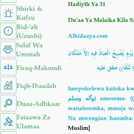
Hadiyth Ya 31
Shirki &
Kufru
Du’aa Ya Malaika Kila 
Bid-'ah
(Uzushi)
Alhidaaya.com
Salaf Wa
مٍ يُصْبِحُ الْعِبَادُ فِيهِ إلاَّ مَلَكَانِ
Ummah
سِكًا تَلَفًا)) متفق عليه
Firaq-Makundi
Fiqh-Ibaadah
Imepokelewa kutoka kw
وآله وسلم
) amesema: (
Duaa-Adhkaar
wanateremka, mmoja wa
Fataawa Za
Na mwengine huomba: 
Ulamaa
Muslim]