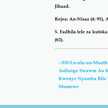
Jihaad.
Rejea: An-Nisaa (4: 95), A
5. Fadhila tele za kuto
(62).
Book
traversal
‹
030-Lu-ulu-un-Mant
links
Asifunge Swawm Au 
for
Lu-
Kwenye Nyumba Bila Y
ulu-
Mumewe
un-
Manthuwrun
-