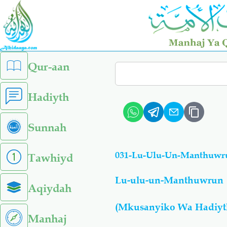
Skip
to
main
content
left
Qur-aan
Search
sidebar
menu
Hadiyth
Sunnah
031-Lu-Ulu-Un-Manthuwru
Tawhiyd
Lu-ulu-un-Manthuwrun
Aqiydah
(Mkusanyiko Wa Hadiyt
Manhaj