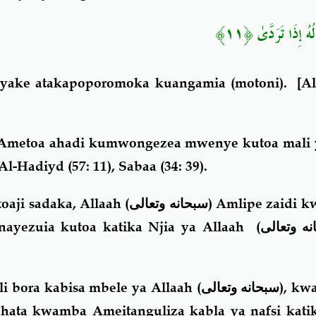
لُهُ إِذَا تَرَدَّىٰ ﴿١١
li yake atakapoporomoka kuangamia (motoni).
[Al
 Ametoa ahadi kumwongezea mwenye kutoa mali y
Al-Hadiyd (57: 11), Sabaa (34: 39).
aji sadaka, Allaah (
سبحانه وتعالى
) Amlipe zaidi kw
nayezuia kutoa katika Njia ya Allaah (
ه وتعالى
li bora kabisa mbele ya Allaah (
سبحانه وتعالى
), kw
 hata kwamba Ameitanguliza kabla ya nafsi kati