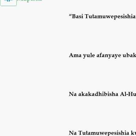
“Basi Tutamuwepesishia
Ama yule afanyaye ubakh
Na akakadhibisha Al-Hu
Na Tutamuwepesishia k