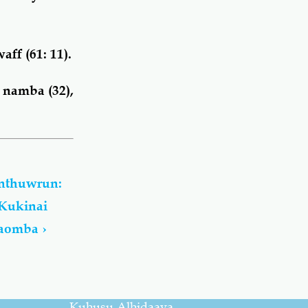
aff (61: 11).
 namba (32),
nthuwrun:
Kukinai
baomba
›
Kuhusu Alhidaaya