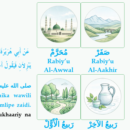
عَنْ أَبِي هُرَيْرَة
صَفَرْ
مُحَرَّمْ
Rabiy’u
Rabiy'u
يَنْزِلاَنِ فَيَقُولُ 
Al-Awwal
Al-Aakhir
صلى الله عليه
ika wawili
lipe zaidi.
ukhaariy na
رَبيعُ الآخِرْ
رَبيعُ الْأَوًّلْ