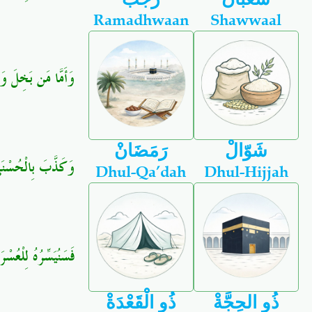
Ramadhwaan
Shawwaal
وَأَمَّا مَن بَخِلَ وَ﴾
شَوّالْ
رَمَضَانْ
وَكَذَّبَ بِالْحُسْن﴾
Dhul-Qa’dah
Dhul-Hijjah
فَسَنُيَسِّرُهُ لِلْعُسْ﴾
ذُو الحِجَّةْ
ذُو الْقَعْدَةْ