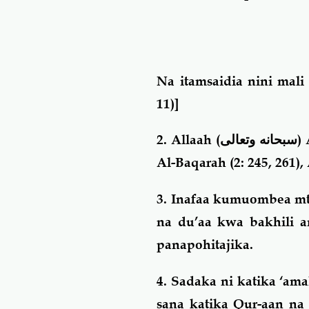
Na itamsaidia nini ma
11)]
2. Allaah (
سبحانه وتعالى
)
Al-Baqarah (2: 245, 261), 
3. Inafaa kumuombea mto
na du’aa kwa bakhili a
panapohitajika.
4. Sadaka ni katika ‘ama
sana katika Qur-aan na