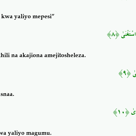
 kwa yaliyo mepesi”
اسْتَغْنَىٰ ﴿٨
ili na akajiona amejitosheleza.
َىٰ ﴿٩
snaa.
رَىٰ ﴿١٠
wa yaliyo magumu.