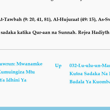
t-Tawbah (9: 20, 41, 81), Al-Hujuraat (49: 15), As-Sw
ka sadaka katika Qur-aan na Sunnah. Rejea Hadiyth
huwrun: Mwanamke
Up
032-Lu-ulu-un-Ma
Kumuingiza Mtu
Kutoa Sadaka Na 
a Idhini Ya
Badala Ya Kuom