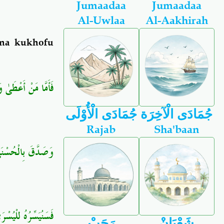
Jumaadaa
Jumaadaa
Al-Uwlaa
Al-Aakhirah
 na kukhofu
فَأَمَّا مَنْ أَعْطَىٰ و﴾
جُمَادَى الْآخِرَة
جُمَادَى الْأُوْلَى
Rajab
Sha'baan
وَصَدَّقَ بِالْحُسْن﴾
فَسَنُيَسِّرُهُ لِلْيُسْ﴾
شَعْبَانْ
رَجَبْ