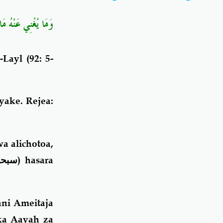
وَمَا يُغْنِي عَنْهُ مَا﴾
-Layl (92: 5-
ake. Rejea:
a alichotoa,
سبحان
) hasara
ani Ameitaja
ka Aayah za