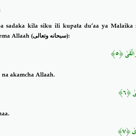
:
a sadaka kila siku ili kupata du’aa ya Malaika
ma Allaah (
سبحانه وتعالى
):
َاتَّقَىٰ ﴿٥
) na akamcha Allaah.
َىٰ ﴿٦
naa.
رَىٰ ﴿٧