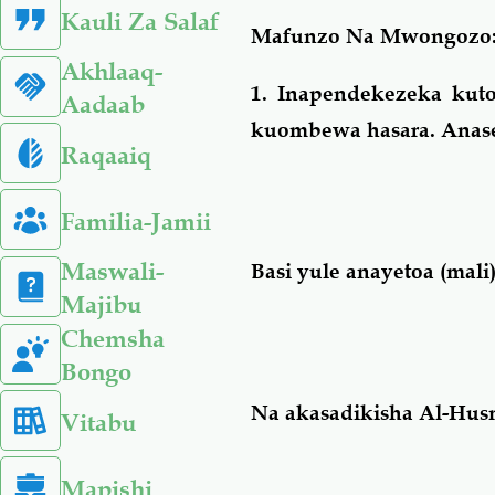
Kauli Za Salaf
Mafunzo Na Mwongozo
Akhlaaq-
1. Inapendekezeka kuto
Aadaab
kuombewa hasara. Anase
Raqaaiq
Familia-Jamii
Maswali-
Basi yule anayetoa (mali
Majibu
Chemsha
Bongo
Na akasadikisha Al-Hus
Vitabu
Mapishi