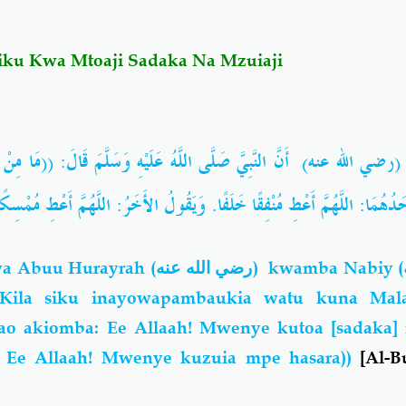
Siku Kwa Mtoaji Sadaka Na Mzuiaji
َ (رضي الله عنه) أَنَّ النَّبِيَّ صَلَّى اللَّهُ عَلَيْهِ وَسَلَّمَ قَالَ: ((مَا مِنْ يَوْ
أَحَدُهُمَا: اللَّهُمَّ أَعْطِ مُنْفِقًا خَلَفًا. وَيَقُولُ الأَخَرُ: اللَّهُمَّ أَعْطِ مُمْ
a Abuu Hurayrah (
رضي الله عنه
) kwamba Nabiy (
(Kila siku inayowapambaukia watu kuna Mala
o akiomba: Ee Allaah! Mwenye kutoa [sadaka] m
Ee Allaah! Mwenye kuzuia mpe hasara))
[
Al-B