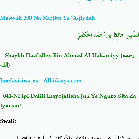
Salaf Wa Ummah
Firaq-Makundi
Maswali 200 Na Majibu Ya ‘Aqiydah
لِلشَّيخ حافِظ بن أحْمَد الحَكمَيّ
Fiqh-Ibaadah
Duaa-Adhkaar
Fataawa Za Ulamaa
Kauli Za Salaf
Shaykh Haafidhw Bin Ahmad Al-Hakamiyy (
رحمه
الله
)
Akhlaaq-Aadaab
Raqaaiq
Imefasiriwa na:
Alhidaaya.com
Familia-Jamii
Maswali-Majibu
041-Ni Ipi Dalili Inayojulisha Juu Ya Nguzo Sita Za
Iymaan?
Chemsha Bongo
Vitabu
Swali:
Mapishi
س: ما الدليل على تعريف الإيمان بالأركان الستة عند التفصيل