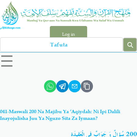
Skip
to
main
content
Log in
Search
left
☰
sidebar
menu
Qur-aan
Hadiyth
Sunnah
Tawhiyd
041-Maswali 200 Na Majibu Ya ‘Aqiydah: Ni Ipi Dalili
Aqiydah
Manhaj
Inayojulisha Juu Ya Nguzo Sita Za Iymaan?
سُؤالٌ وَ جَوَابٌ فِي الْعَقِيدَة
200
Shirki & Kufru
Bid-'ah (Uzushi)