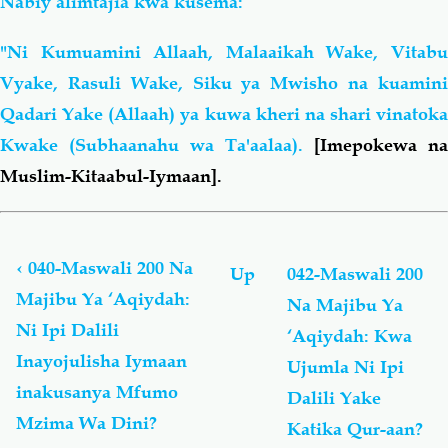
Nabiy alimtajia kwa kusema:
"Ni Kumuamini Allaah, Malaaikah Wake, Vitabu
Vyake, Rasuli Wake, Siku ya Mwisho na kuamini
Qadari Yake (Allaah) ya kuwa kheri na shari vinatoka
Kwake (Subhaanahu wa Ta'aalaa).
[Imepokewa na
Muslim-Kitaabul-Iymaan].
Book
traversal
links
‹
040-Maswali 200 Na
Up
042-Maswali 200
for
Majibu Ya ‘Aqiydah:
Na Majibu Ya
Maswali
Ni Ipi Dalili
200
‘Aqiydah: Kwa
Na
Inayojulisha Iymaan
Ujumla Ni Ipi
Majibu
inakusanya Mfumo
Dalili Yake
Ya
‘Aqiydah
Mzima Wa Dini?
Katika Qur-aan?
-