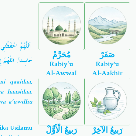
اَللَّهُمَّ احْفَظْنِ
صَفَرْ
مُحَرَّمْ
حَاسِداً. اللَّهُمَّ إ
Rabiy’u
Rabiy'u
Al-Awwal
Al-Aakhir
mi qaaidaa,
a haasidaa.
 wa a’uwdhu
tika Usilamu
رَبيعُ الآخِرْ
رَبيعُ الْأَوًّلْ