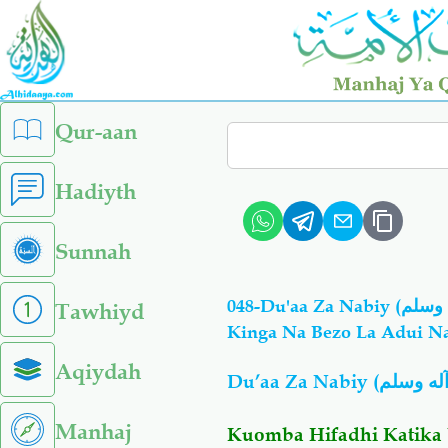
Skip
to
main
content
left
Qur-aan
Search
sidebar
menu
Hadiyth
Sunnah
048-Du'aa Za Nabiy (صلى الله عليه وآله وسلم): Kuomba Hifadhi Katika Uislamu Katika Hali,
Tawhiyd
Kinga Na Bezo La Adui Na 
Aqiydah
Du’aa Za Nabiy (
آله وسلم
Manhaj
Kuomba Hifadhi Katika 