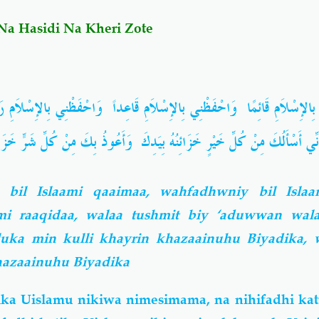
Na Hasidi Na Kheri Zote
ي بِالإِسْلاَمِ قَائِمًا وَاحْفَظْنِي بِالإِسْلاَمِ قَاعِداً وَاحْفَظْنِي بِالإِسْلاَمِ
ِنِّي أَسْأَلُكَ مِنْ كُلِّ خَيْرٍ خَزَائِنُهُ بِيَدِكَ وَأَعُوذُ بِكَ مِنْ كُلِّ شَرٍّ خَز
bil Islaami qaaimaa, wahfadhwniy bil Islaa
mi raaqidaa, walaa tushmit biy ‘aduwwan wala
luka min kulli khayrin khazaainuhu Biyadika,
khazaainuhu Biyadika
tika Uislamu nikiwa nimesimama, na nihifadhi ka