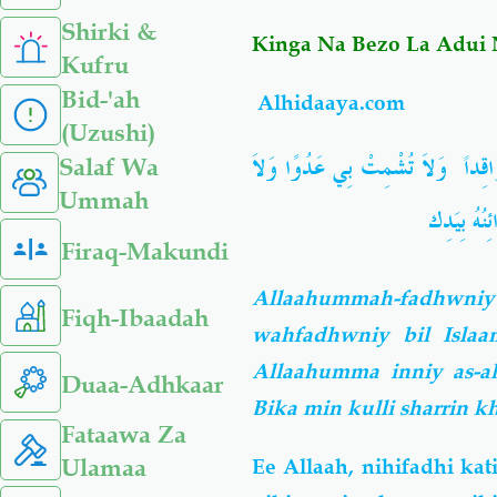
Shirki &
Kinga Na Bezo La Adui 
Kufru
Bid-'ah
Alhidaaya.com
(Uzushi)
 رَاقِداً وَلاَ تُشْمِتْ بِي عَدُوًا وَلاَ
Salaf Wa
Ummah
َائِنُهُ بِيَدِك
Firaq-Makundi
Allaahummah-fadhwniy 
Fiqh-Ibaadah
wahfadhwniy bil Islaa
Allaahumma inniy as-a
Duaa-Adhkaar
Bika min kulli sharrin 
Fataawa Za
Ulamaa
Ee Allaah, nihifadhi ka