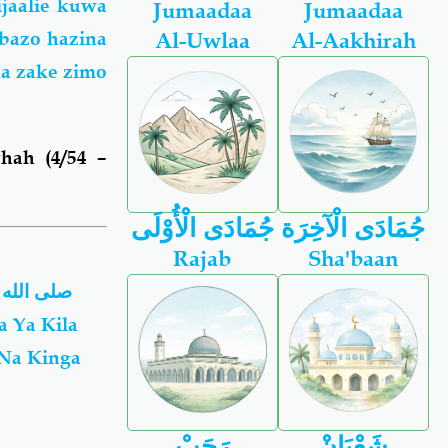
ijaalie kuwa
Jumaadaa
Jumaadaa
mbazo hazina
Al-Uwlaa
Al-Aakhirah
a zake zimo
hah (4/54 –
جُمَادَى الْآخِرَة
جُمَادَى الْأُوْلَى
Rajab
Sha'baan
 Na Kinga
شَعْبَانْ
رَجَبْ