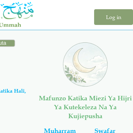
Log in
Mafunzo Katika Miezi Ya Hijri
Ya Kutekeleza Na Ya
Kujiepusha
Muharram
Swafar