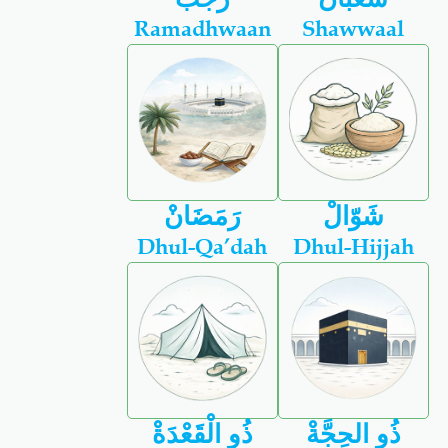
Ramadhwaan
Shawwaal
شَوّالْ
رَمَضَانْ
Dhul-Qa’dah
Dhul-Hijjah
ذُو الحِجَّةْ
ذُو الْقَعْدَةْ