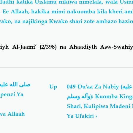
fadhi katika Uislamu nikiwa nimelala, wala Usin
i. Ee Allaah, hakika mimi nakuomba kila kheri a
ko, na najikinga Kwako shari zote ambazo hazin
iyh Al-Jaami’ (2/398) na Ahaadiyth Asw-Swahiy
Up
049-Du'aa Za Nabiy (صلى الله عليه
وآله وسلم): Kuomba Kinga Ya Kila
Shari, Kulipiwa Madeni
wa Allaah
Ya Ufakiri
›