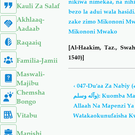
nikiwa nimekaa, na nihi
Kauli Za Salaf
bezo la adui wala hasid
Akhlaaq-
zake zimo Mikononi Mwa
Aadaab
Mikononi Mwako
Raqaaiq
[Al-Haakim, Taz., Swah
1540)]
Familia-Jamii
Book
Maswali-
traversal
Majibu
‹
047-Du'aa Za Nabiy (صلى الله عليه
links
Chemsha
وآله وسلم): Kuomba Mapenzi Ya
for
Bongo
Du'aa
Allaah Na Mapenzi Ya
Za
Vitabu
Watakaokunufaisha K
Nabiy
(صلى
Mapishi