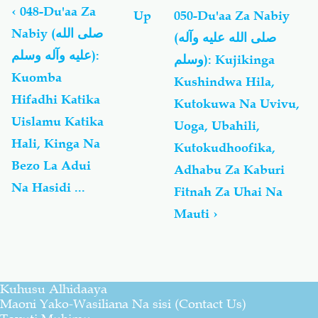
links
‹
048-Du'aa Za
Up
050-Du'aa Za Nabiy
for
Nabiy (صلى الله
(صلى الله عليه وآله
Du'aa
عليه وآله وسلم):
Za
وسلم): Kujikinga
Nabiy
Kuomba
Kushindwa Hila,
(صلى
Hifadhi Katika
Kutokuwa Na Uvivu,
الله
عليه
Uislamu Katika
Uoga, Ubahili,
وآله
Hali, Kinga Na
Kutokudhoofika,
وسلم)
Bezo La Adui
Adhabu Za Kaburi
Na Hasidi ...
Fitnah Za Uhai Na
Mauti
›
Kuhusu Alhidaaya
Maoni Yako-Wasiliana Na sisi (Contact Us)