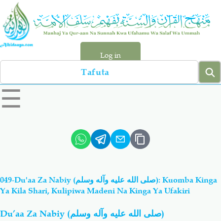
Skip
to
main
content
Log in
Search
left
☰
sidebar
menu
Qur-aan
Hadiyth
Sunnah
Tawhiyd
049-Du'aa Za Nabiy (صلى الله عليه وآله وسلم): Kuomba Kinga
Aqiydah
Manhaj
Ya Kila Shari, Kulipiwa Madeni Na Kinga Ya Ufakiri
Du’aa Za Nabiy (
صلى الله عليه وآله وسلم
)
Shirki & Kufru
Bid-'ah (Uzushi)