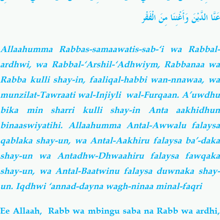
عَنَّا الدَّيْنَ وَأَغْنِنَا مِنَ الْفَقْر
Allaahumma Rabbas-samaawatis-sab-‘i wa Rabbal-
ardhwi, wa Rabbal-‘Arshil-‘Adhwiym, Rabbanaa wa
Rabba kulli shay-in, faaliqal-habbi wan-nnawaa, wa
munzilat-Tawraati wal-Injiyli wal-Furqaan. A’uwdhu
bika min sharri kulli shay-in Anta aakhidhun
binaaswiyatihi. Allaahumma Antal-Awwalu falaysa
qablaka shay-un, wa Antal-Aakhiru falaysa ba’-daka
shay-un wa Antadhw-Dhwaahiru falaysa fawqaka
shay-un, wa Antal-Baatwinu falaysa duwnaka shay-
un. Iqdhwi ‘annad-dayna wagh-ninaa minal-faqri
Ee Allaah, Rabb wa mbingu saba na Rabb wa ardhi,