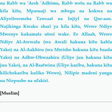
na Rabb wa ‘Arsh ‘Adhimu, Rabb wetu na Rabb wa
kila kitu, Mpasuaji wa mbegu na kokwa na
Aliyeiteremsha Tawraat na Injiyl na Qur-aan.
Najikinga Kwako shari ya kila kitu, Wewe Ndiye
Mwenye kukamata utosi wake. Ee Allaah, Wewe
Ndiye Al-Awwalu (wa Awali hakuna kitu kabla
Yako) na Al-Aakhiru (wa Mwisho hakuna kitu baada
Yako) na Adhw-Dhwaahiru (Uliye juu hakuna kitu
juu Yako), na Al-Baatwinu (Uliye karibu, hakuna kitu
kilichokaribu kuliko Wewe), Nilipie madeni yangu
na Niepushe na ufakiri.
[Muslim]
Book
traversal