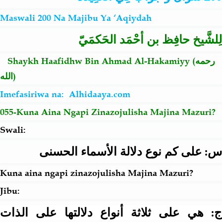
Maswali 200 Na Majibu Ya ‘Aqiydah
Salaf Wa Ummah
Firaq-Makundi
لِلشَّيخ حافِظ بن أحْمَد الحَكمَيّ
Fiqh-Ibaadah
Duaa-Adhkaar
Shaykh Haafidhw Bin Ahmad Al-Hakamiyy (
رحمه
الله
)
Fataawa Za Ulamaa
Kauli Za Salaf
Imefasiriwa na:
Alhidaaya.com
055-Kuna Aina Ngapi Zinazojulisha Majina Mazuri
?
Akhlaaq-Aadaab
Raqaaiq
Swali:
Familia-Jamii
Maswali-Majibu
س: على كم نوع دلالة الأسماء الحسنى
Kuna aina ngapi zinazojulisha Majina Mazuri
?
Chemsha Bongo
Vitabu
Jibu:
Mapishi
ج: هي على ثلاثة أنواع دلالتها على الذات