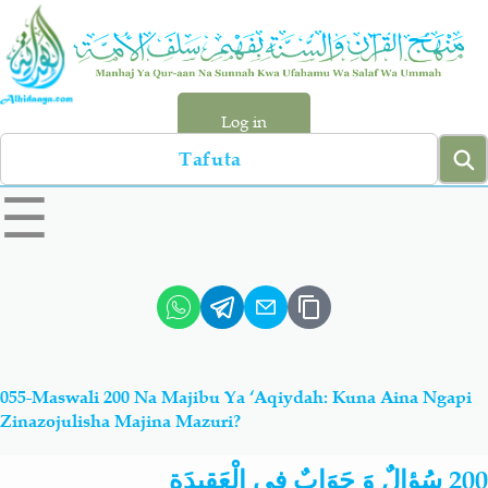
Skip
to
main
content
Log in
Search
left
☰
sidebar
menu
Qur-aan
Hadiyth
Sunnah
Tawhiyd
055-Maswali 200 Na Majibu Ya ‘Aqiydah: Kuna Aina Ngapi
Aqiydah
Manhaj
Zinazojulisha Majina Mazuri?
سُؤالٌ وَ جَوَابٌ فِي الْعَقِيدَة
200
Shirki & Kufru
Bid-'ah (Uzushi)