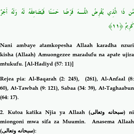
مَّن ذَا الَّذِي يُقْرِضُ اللَّـهَ قَرْضًا حَسَنًا فَيُضَاعِفَهُ لَهُ وَلَهُ أَجْرٌ
كَرِيمٌ ﴿١١﴾
Nani ambaye atamkopesha Allaah karadha nzuri
kisha (Allaah) Amuongezee maradufu na apate ujira
mtukufu.
[Al-Hadiyd (57: 11)]
Rejea pia: Al-Baqarah (2: 245), (261), Al-Anfaal (8:
60), At-Tawbah (9: 121), Sabaa (34: 39), At-Taghaabun
(64: 17).
2. Kutoa katika Njia ya Allaah (
سبحانه وتعالى
) ni
miongoni mwa sifa za Muumin.
Anasema Allaa
(
سبحانه وتعالى
):