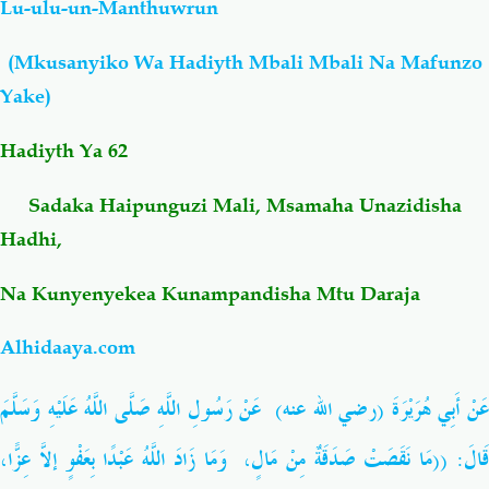
Lu-ulu-un-Manthuwrun
Salaf Wa Ummah
Firaq-Makundi
(Mkusanyiko Wa Hadiyth Mbali Mbali Na Mafunzo
Yake)
Fiqh-Ibaadah
Duaa-Adhkaar
Hadiyth Ya 62
Fataawa Za Ulamaa
Kauli Za Salaf
Sadaka Haipunguzi Mali, Msamaha Unazidisha
Hadhi,
Akhlaaq-Aadaab
Raqaaiq
Na Kunyenyekea Kunampandisha Mtu Daraja
Familia-Jamii
Maswali-Majibu
Alhidaaya.com
Chemsha Bongo
Vitabu
عَنْ أَبِي هُرَيْرَةَ (رضي الله عنه) عَنْ رَسُولِ اللَّهِ صَلَّى اللَّهُ عَلَيْهِ وَسَلَّمَ
Mapishi
قَالَ: ((مَا نَقَصَتْ صَدَقَةٌ مِنْ مَالٍ
وَمَا زَادَ اللَّهُ عَبْدًا بِعَفْوٍ إلاَّ عِزًّا،