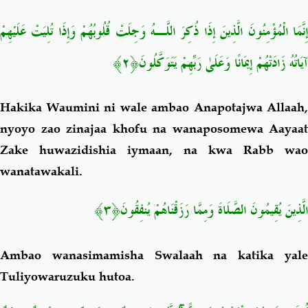
إِنَّمَا الْمُؤْمِنُونَ الَّذِينَ إِذَا ذُكِرَ اللَّـهُ وَجِلَتْ قُلُوبُهُمْ وَإِذَا تُلِيَتْ عَلَيْهِمْ
﴿٢﴾
آيَاتُهُ زَادَتْهُمْ إِيمَانًا وَعَلَىٰ رَبِّهِمْ يَتَوَكَّلُونَ
Hakika Waumini ni wale ambao Anapotajwa Allaah,
nyoyo zao zinajaa khofu na wanaposomewa Aayaat
Zake huwazidishia iymaan, na kwa Rabb wao
wanatawakali.
﴿٣﴾
الَّذِينَ يُقِيمُونَ الصَّلَاةَ وَمِمَّا رَزَقْنَاهُمْ يُنفِقُونَ
Ambao wanasimamisha Swalaah na katika yale
Tuliyowaruzuku hutoa.