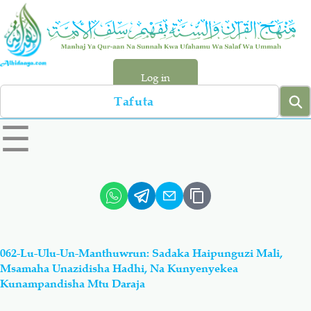
Skip
to
main
content
Log in
Search
left
☰
sidebar
menu
Qur-aan
Hadiyth
Sunnah
Tawhiyd
062-Lu-Ulu-Un-Manthuwrun: Sadaka Haipunguzi Mali,
Aqiydah
Manhaj
Msamaha Unazidisha Hadhi, Na Kunyenyekea
Kunampandisha Mtu Daraja
Shirki & Kufru
Bid-'ah (Uzushi)