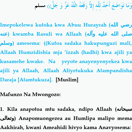
وَمَا تَوَاضَعَ أَحَدٌ لِلَّهِ إِلاَّ رَفَعَهُ اللَّهُ عَزَّ وَ جَلَّ))
مسلم
Imepokelewa kutoka kwa Abuu Hurayrah
(رضي الله
عنه)
kwamba Rasuli wa Allaah (
صلى الله عليه وآله
وسلم
) amesema: ((Kutoa sadaka hakupunguzi mali,
Allaah Humzidishia mja ‘izzah (hadhi) kwa ajili ya
kusamehe kwake. Na yeyote anayenyenyekea kwa
ajili ya Allaah, Allaah Aliyetukuka Atampandisha
Daraja [Atamtukuza].
[Muslim]
Mafunzo Na Mwongozo:
1. Kila anapotoa mtu sadaka, ndipo Allaah (
سبحانه
وتعالى
) Anapomuongezea au Humlipa malipo mema
Aakhirah, kwani Ameahidi hivyo kama Anavyosema: