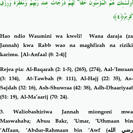
لَّهُمْ دَرَجَاتٌ عِندَ رَبِّهِمْ وَمَغْفِرَةٌ وَرِزْقٌ
ۚ
ُولَـٰئِكَ هُمُ الْمُؤْمِنُونَ حَقًّا
﴿٤﴾
كَرِيمٌ
Hao ndio Waumini wa kweli! Wana daraja (za
Jannah) kwa Rabb wao na maghfirah na riziki
karimu.
[Al-Anfaal (8: 2-4)]
Rejea pia: Al-Baqarah (2: 1-5), (265), (274), Aal-‘Imraan
(3: 134), At-Tawbah (9: 111), Al-Hajj (22: 35), As-
Sajdah (32: 16), Ash-Shuwraa (42: 38), Adh-Dhaariyaat
(51: 19), Al-Ma’aarij (70: 24).
3
. Waliobashiriwa Jannah miongoni mwa
Maswahaba; Abuu Bakr, ‘Umar, ‘Uthmaan bin
‘Affaan, ‘Abdur-Rahmaan bin ‘Awf (
ضي الله