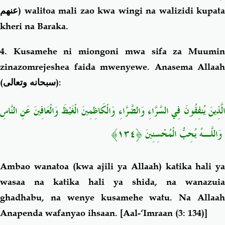
عنهم
) walitoa mali zao kwa wingi na walizidi kupata
kheri na Baraka.
4. Kusamehe ni miongoni mwa sifa za Muumin
zinazomrejeshea faida mwenyewe. Anasema Allaah
(
سبحانه وتعالى
):
الَّذِينَ يُنفِقُونَ فِي السَّرَّاءِ وَالضَّرَّاءِ وَالْكَاظِمِينَ الْغَيْظَ وَالْعَافِينَ عَنِ النَّاسِ
ۗ وَاللَّـهُ يُحِبُّ الْمُحْسِنِينَ ﴿١٣٤﴾
Ambao wanatoa (kwa ajili ya Allaah)
katika hali ya
wasaa na katika hali ya shida, na wanazuia
ghadhabu, na wenye kusamehe watu. Na Allaah
Anapenda wafanyao ihsaan.
[
Aal-‘Imraan (3: 134)]