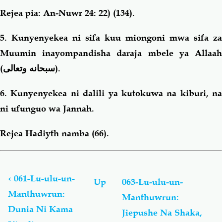
Rejea pia: An-Nuwr 24: 22) (134).
5. Kunyenyekea ni sifa kuu miongoni mwa sifa za
Muumin inayompandisha daraja mbele ya Allaah
(
سبحانه وتعالى
).
6. Kunyenyekea ni dalili ya kutokuwa na kiburi, na
ni ufunguo wa Jannah.
Rejea Hadiyth namba (66).
Book
traversal
links
‹
061-Lu-ulu-un-
Up
063-Lu-ulu-un-
for
Manthuwrun:
Manthuwrun:
Lu-
Dunia Ni Kama
ulu-
Jiepushe Na Shaka,
un-