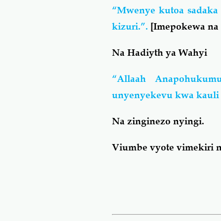
“Mwenye kutoa sadaka k
kizuri.”.
[
Imepokewa na A
Na Hadiyth ya Wahyi
“Allaah Anapohukum
unyenyekevu kwa kauli 
Na zinginezo nyingi.
Viumbe vyote vimekiri n