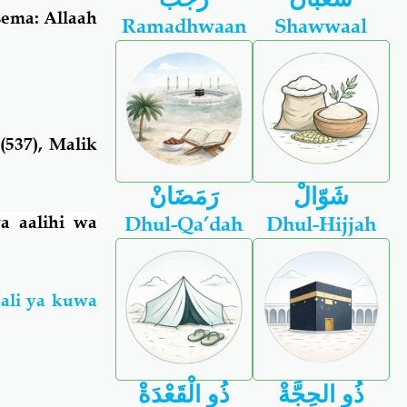
sema: Allaah
Ramadhwaan
Shawwaal
537), Malik
شَوّالْ
رَمَضَانْ
wa aalihi wa
Dhul-Qa’dah
Dhul-Hijjah
ali ya kuwa
ذُو الحِجَّةْ
ذُو الْقَعْدَةْ