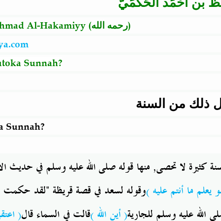
ِظ بن أحْمَد الحَكمَيّ
hmad Al-Hakamiyy (
رحمه الله
)
ya.com
Kutoka Sunnah?
ل ذلك من السنة
ka Sunnah?
سنة كثيرة لا تحصى, منها قوله صلى الله عليه وسلم في حديث ال
و يعلم ما أنتم عليه
وقوله لسعد في قصة قريظة "لقد حكمت ف
اعتقها)
قالت في السماء قال
)
أين الله
(
ى الله عليه وسلم للجارية