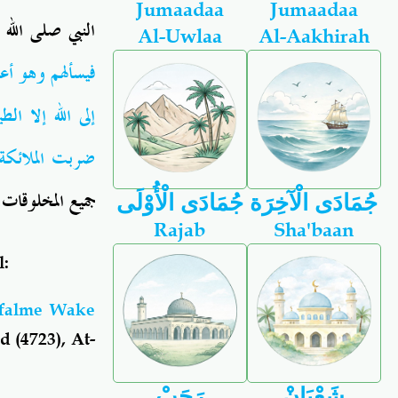
Jumaadaa
Jumaadaa
النبي صلى الله
Al-Uwlaa
Al-Aakhirah
فيسألهم وهو أعل
إلى الله إلا الط
ضربت الملائكة
جميع المخلوقات .
جُمَادَى الْآخِرَة
جُمَادَى الْأُوْلَى
Rajab
Sha'baan
l:
 Ufalme Wake
(4723), At-
شَعْبَانْ
رَجَبْ