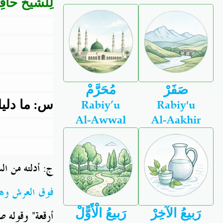
لِلشَّيخ حاف
صَفَرْ
مُحَرَّمْ
س: ما دلي
Rabiy’u
Rabiy'u
Al-Awwal
Al-Aakhir
ج: أدلته من ال
فوق العرش وه )
رَبيعُ الآخِرْ
رَبيعُ الْأَوًّلْ
أرقعة" وقوله صل