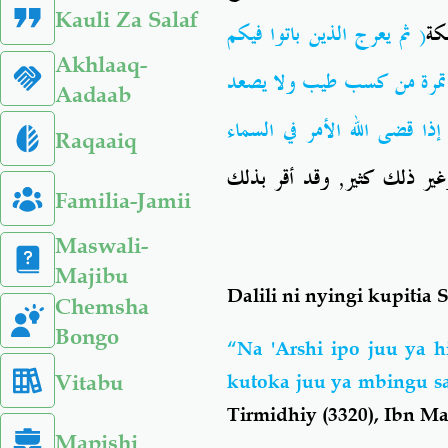
Kauli Za Salaf
ثم يعرج الذين باتوا فيكم
(
كة
Akhlaaq-
تمرة من كسب طيب ولا يصعد
Aadaab
إذا قضى الله الأمر في السماء
Raqaaiq
ير ذلك كثير, وقد أقر بذلك
Familia-Jamii
Maswali-
Majibu
Dalili ni nyingi kupiti
Chemsha
Bongo
“Na 'Arshi ipo juu ya 
Vitabu
kutoka juu ya mbingu s
Tirmidhiy (3320), Ibn Ma
Mapishi