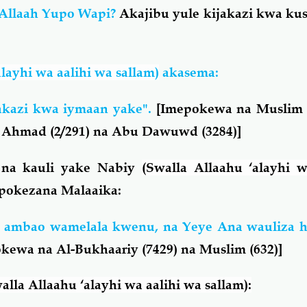
Allaah Yupo Wapi?
Akajibu yule kijakazi kwa ku
alayhi wa aalihi wa sallam)
akasema:
akazi kwa iymaan yake".
[
Imepokewa na Muslim (
, Ahmad (2/291) na Abu Dawuwd (3284)]
 na kauli yake Nabiy
(Swalla Allaahu ‘alayhi 
pokezana Malaaika:
 ambao wamelala kwenu, na Yeye Ana wauliza h
kewa na Al-Bukhaariy (7429) na Muslim (632)]
alla Allaahu ‘alayhi wa aalihi wa sallam):