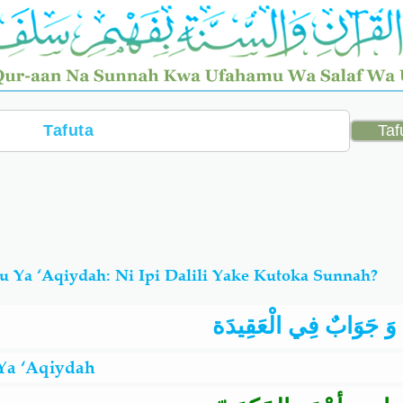
u Ya ‘Aqiydah: Ni Ipi Dalili Yake Kutoka Sunnah?
َ جَوَابٌ فِي الْعَقِيدَة
Ya ‘Aqiydah