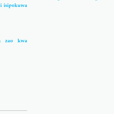
i isipokuwa
a zao kwa