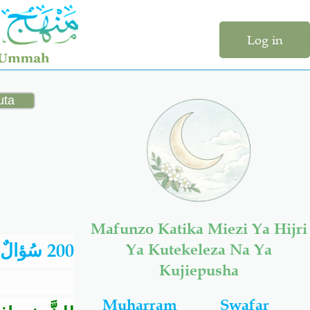
Log in
Mafunzo Katika Miezi Ya Hijri
سُؤالٌ و
200
Ya Kutekeleza Na Ya
Kujiepusha
Muharram
Swafar