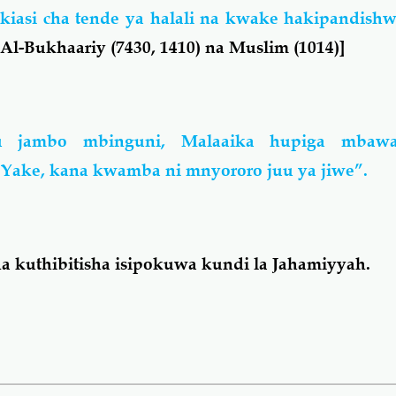
iasi cha tende ya halali na kwake hakipandishw
l-Bukhaariy (7430, 1410) na Muslim (1014)]
u jambo mbinguni, Malaaika hupiga mbaw
Yake, kana kwamba ni mnyororo juu ya jiwe”.
a kuthibitisha isipokuwa kundi la Jahamiyyah.