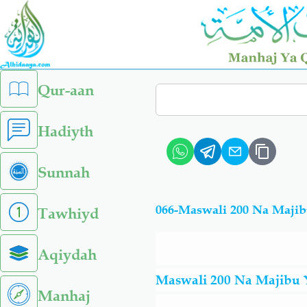
Skip
to
main
content
left
Qur-aan
Search
sidebar
menu
Hadiyth
Sunnah
066-Maswali 200 Na Majib
Tawhiyd
Aqiydah
Maswali 200 Na Majibu 
Manhaj