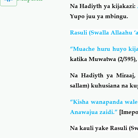
Na Hadiyth ya kijakazi:
Yupo juu ya mbingu.
Rasuli (Swalla Allaahu ‘
“Muache huru huyo kij
katika Muwatwa (2/595)
Na Hadiyth ya Miraaj,
sallam)
kuhusiana na ku
“Kisha wanapanda wale
Anawajua zaidi.”
[
Imepo
Na
kauli yake Rasuli
(Sw