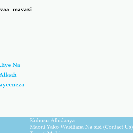
vaa mavazi
liye Na
Allaah
nayeeneza
Kuhusu Alhidaaya
Maoni Yako-Wasiliana Na sisi (Contact Us)