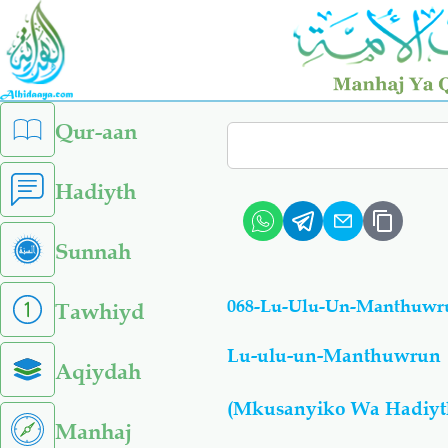
Skip
to
main
content
left
Qur-aan
Search
sidebar
menu
Hadiyth
Sunnah
068-Lu-Ulu-Un-Manthuwru
Tawhiyd
Lu-ulu-un-Manthuwrun
Aqiydah
(Mkusanyiko Wa Hadiyt
Manhaj