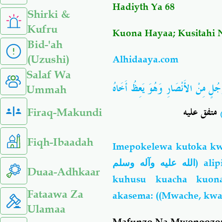
Hadiyth Ya 68
Shirki &
Kufru
Kuona Hayaa; Kusitahi 
Bid-'ah
(Uzushi)
Alhidaaya.com
Salaf Wa
ٍ مِنْ الأَنْصَارِ وَهُوَ يَعِظُ أَخَاهُ
Ummah
نِ
متفق عليه
Firaq-Makundi
Fiqh-Ibaadah
Imepokelewa kutoka kw
الله عليه وآله وسلم
) ali
Duaa-Adhkaar
kuhusu kuacha kuon
Fataawa Za
akasema: ((Mwache, kwan
Ulamaa
Mafunzo Na Mwongozo