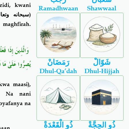
idi, kwani
Ramadhwaan
Shawwaal
سبحانه وتعا
)
maghfirah.
وَالَّذِينَ إِذَا فَع
شَوّالْ
رَمَضَانْ
يُصِرُّوا عَلَىٰ مَا ف﴾
Dhul-Qa’dah
Dhul-Hijjah
kwa maasi),
. Na nani
oyafanya na
ذُو الحِجَّةْ
ذُو الْقَعْدَةْ
saan.