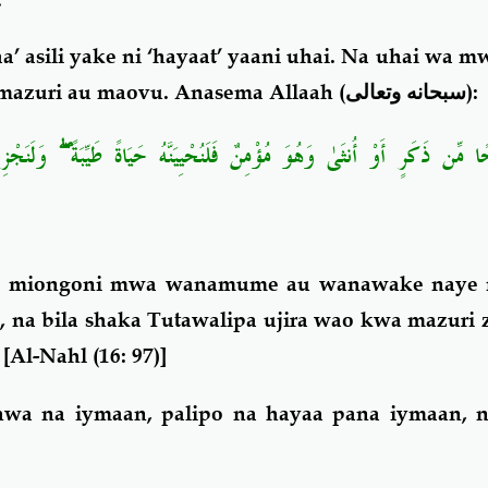
aa’ asili yake ni ‘hayaat’ yaani uhai. Na uhai wa
 mazuri au maovu. Anasema Allaah (
سبحانه وتعالى
):
مِّن ذَكَرٍ أَوْ أُنثَىٰ وَهُوَ مُؤْمِنٌ فَلَنُحْيِيَنَّهُ حَيَاةً طَيِّبَةً ۖ وَلَنَجْز
 miongoni mwa wanamume au wanawake naye 
 na bila shaka Tutawalipa ujira wao kwa mazuri z
.
[Al-Nahl (16: 97)]
hwa na iymaan, palipo na hayaa pana iymaan, n