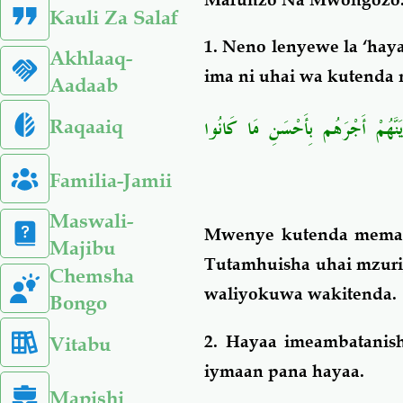
Kauli Za Salaf
1. Neno lenyewe la ‘hay
Akhlaaq-
ima ni uhai wa kutenda
Aadaab
ِيَنَّهُمْ أَجْرَهُم بِأَحْسَنِ مَا كَانُوا
Raqaaiq
Familia-Jamii
Maswali-
Mwenye kutenda mema
Majibu
Tutamhuisha uhai mzuri,
Chemsha
waliyokuwa wakitenda
Bongo
2. Hayaa imeambatanis
Vitabu
iymaan pana hayaa.
Mapishi