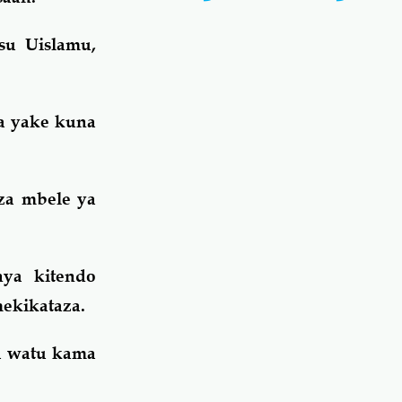
su Uislamu,
na yake kuna
za mbele ya
ya kitendo
ekikataza.
wa watu kama