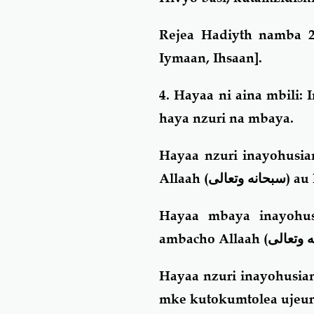
Rejea Hadiyth namba 2
Iymaan, Ihsaan].
4. Hayaa ni aina mbili:
haya nzuri na mbaya.
Hayaa nzuri inayohusia
Allaah (
سبحانه وتعالى
) au
Hayaa mbaya inayohus
ambacho Allaah (
 وتعالى
Hayaa nzuri inayohusia
mke kutokumtolea ujeu