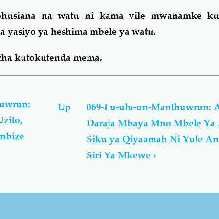
ohusiana na watu ni kama vile mwanamke ku
na yasiyo ya heshima mbele ya watu.
o cha kutokutenda mema.
uwrun:
Up
069-Lu-ulu-un-Manthuwrun: A
Uzito,
Daraja Mbaya Mno Mbele Ya 
mbize
Siku ya Qiyaamah Ni Yule A
Siri Ya Mkewe
›