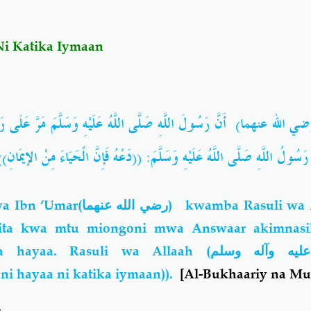
Ni Katika Iymaan
لله عنهما) أَنَّ رَسُولَ اللَّهِ صَلَّى اللَّهُ عَلَيْهِ وَسَلَّمَ مَرَّ عَلَى رَجُل
َ رَسُولُ اللَّهِ صَلَّى اللَّهُ عَلَيْهِ وَسَلَّمَ: ((دَعْهُ فَإِنَّ الْحَيَاءَ مِنْ الإيمَا
a Ibn ‘Umar
(رضي الله عنهما)
kwamba Rasuli wa A
pita kwa mtu miongoni mwa Answaar akimnas
a hayaa. Rasuli wa Allaah (
ليه وآله وسلم
i hayaa ni katika iymaan)).
[Al-Bukhaariy na Mu
: