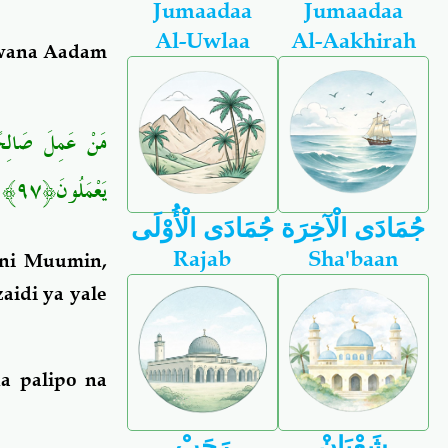
Jumaadaa
Jumaadaa
Al-Uwlaa
Al-Aakhirah
 mwana Aadam
مَنْ عَمِلَ صَالِحًا 
يَعْمَلُونَ﴿٩٧﴾
جُمَادَى الْآخِرَة
جُمَادَى الْأُوْلَى
Rajab
Sha'baan
ni Muumin,
aidi ya yale
a palipo na
شَعْبَانْ
رَجَبْ