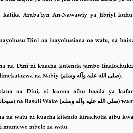
 katika Aruba’iyn An-Nawawiy ya Jibriyl kuhu
 Inayohusu Dini na inayohusiana na watu, na bai
na na Dini ni kuacha kutenda jambo linalochuki
 limekatazwa na Nabiy (
صلى الله عليه وآله وسلم
).
iana na Dini, ni kuona aibu baada ya kufan
سبحانه
) na Rasuli Wake (
صلى الله عليه وآله وسلم
) wam
na na watu ni kuacha kitendo kinachotia aibu k
ri mumewe mbele za watu.