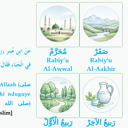
عَنْ ابن عُمر (رضي ا
صَفَرْ
مُحَرَّمْ
Rabiy’u
Rabiy'u
فِي الْحَيَاءِ فَقَال))
Al-Awwal
Al-Aakhir
llaah (
صلى
ihi nduguye
صلى الله ع
)
slim]
رَبيعُ الآخِرْ
رَبيعُ الْأَوًّلْ