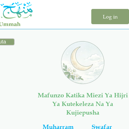
Log in
Mafunzo Katika Miezi Ya Hijri
Ya Kutekeleza Na Ya
Kujiepusha
Muharram
Swafar