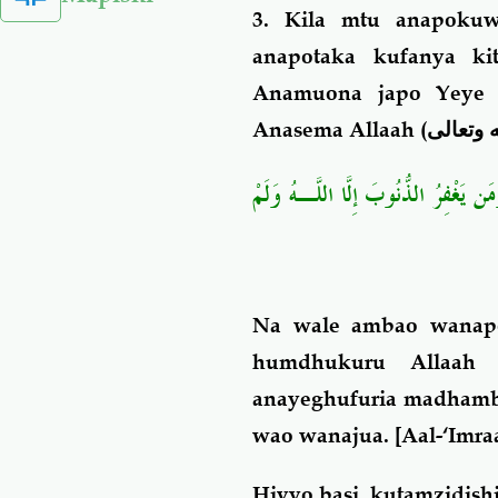
3. Kila mtu anapokuw
anapotaka kufanya k
Anamuona japo Yeye 
Anasema Allaah (
 وتعالى
َن يَغْفِرُ الذُّنُوبَ إِلَّا اللَّـهُ وَلَمْ
Na wale ambao wanapo
humdhukuru Allaah
anayeghufuria madhambi
wao wanajua.
[Aal-‘Imraa
Hivyo basi, kutamzidishi