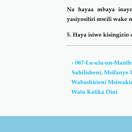
Na hayaa mbaya inay
yasiyositiri mwili wake 
5. Haya isiwe kisingizi
Book
traversal
‹
067-Lu-ulu-un-Manth
links
Sahilisheni, Msifanye 
for
Lu-
Wabashirieni Msiwaki
ulu-
Watu Katika Dini
un-
Manthuwrun
-
لُؤْلُؤ
مَّنثُور