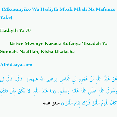
(Mkusanyiko Wa Hadiyth Mbali Mbali Na Mafunzo
Salaf Wa Ummah
Firaq-Makundi
Yake)
Fiqh-Ibaadah
Duaa-Adhkaar
Hadiyth Ya 70
Usiwe Mwenye Kuzoea Kufanya ‘Ibaadah Ya
Fataawa Za Ulamaa
Kauli Za Salaf
Sunnah, Naafilah, Kisha Ukaiacha
Akhlaaq-Aadaab
Raqaaiq
Alhidaaya.com
Familia-Jamii
Maswali-Majibu
عَنْ عَبْدُ اللَّهِ بْنُ عَمْرِو بْنِ الْعَاصِ (رضي الله عنهما) قَالَ: قَالَ لِي
رَسُولُ اللَّهِ صَلَّى اللَّهُ عَلَيْهِ وَسَلَّمَ: ((يَا عَبْدَ اللَّهِ، لاَ تَكُنْ مِثْلَ فلاَنٍ
Chemsha Bongo
Vitabu
كَانَ يَقُومُ اللَّيْلَ فَتَرَكَ قِيَامَ اللَّيْلِ))
متفق عليه
Mapishi