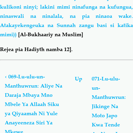
kulikoni ninyi; lakini mimi ninafunga na kufungua,
ninaswali na ninalala, na pia ninaoa wake.
Atakayekengeuka na Sunnah zangu basi si katika
mimi))
[Al-Bukhaariy na Muslim]
Rejea pia Hadiyth namba 12].
Book
traversal
links
‹
069-Lu-ulu-un-
Up
071-Lu-ulu-
for
Manthuwrun: Aliye Na
un-
Lu-
Daraja Mbaya Mno
ulu-
Manthuwrun:
un-
Mbele Ya Allaah Siku
Jikinge Na
Manthuwrun
ya Qiyaamah Ni Yule
Moto Japo
-
لُؤْلُؤ
Anayeeneza Siri Ya
Kwa Tende
مَّنثُور
Mkewe