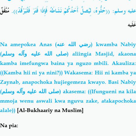
عليه وسلم: ((حُلُّوهُ، لِيُصلِّ أَحَدُكُمْ نَشَاطَهُ فَإِذَا فَتَرَ فَلْيَرْقُدْ)).
مُتَّفَقٌ
عَلَيه
Na amepokea Anas
(رضي الله عنه)
kwamba Nabi
(
صلى الله عليه وآله وسلم
) aliingia Masjid, akaon
kamba imefungwa baina ya nguzo mbili. Akauliza:
((Kamba hii ni ya nini?)) Wakasema: Hii ni kamba ya
Zaynab, anapochoka hujiegemeza kwayo. Basi Nabiy
(
صلى الله عليه وآله وسلم
) akasema: ((Ifungueni na kila
mmoja wenu aswali kwa nguvu zake, atakapochoka
alale))
[Al-Bukhaariy na Muslim]
Na pia: