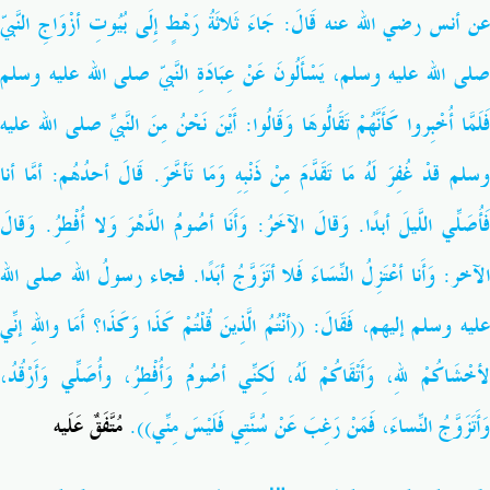
عن أنس رضي الله عنه قَالَ: جَاءَ ثَلاثَةُ رَهْطٍ إِلَى بُيُوتِ أزْوَاجِ النَّبيّ
صلى الله عليه وسلم، يَسْأَلُونَ عَنْ عِبَادَةِ النَّبيّ صلى الله عليه وسلم
فَلَمَّا أُخْبِروا كَأَنَّهُمْ تَقَالُّوهَا وَقَالُوا: أَيْنَ نَحْنُ مِنَ النَّبيِّ صلى الله عليه
وسلم قدْ غُفِرَ لَهُ مَا تَقَدَّمَ مِنْ ذَنْبِهِ وَمَا تَأخَّرَ. قَالَ أحدُهُم: أمَّا أنا
فَأُصَلِّي اللَّيلَ أبدًا. وَقالَ الآخَرُ: وَأَنَا أصُومُ الدَّهْرَ وَلا أُفْطِرُ. وَقالَ
الآخر: وَأَنا أعْتَزِلُ النِّسَاءَ فَلا أتَزَوَّجُ أبَدًا. فجاء رسولُ الله صلى الله
عليه وسلم إليهم، فَقَالَ: ((أنْتُمُ الَّذِينَ قُلْتُمْ كَذَا وَكَذَا؟ أَمَا واللهِ إنِّي
لأخْشَاكُمْ للهِ، وَأَتْقَاكُمْ لَهُ، لَكِنِّي أصُومُ وَأُفْطِرُ، وأُصَلِّي وَأَرْقُدُ،
وَأَتَزَوَّجُ النِّساءَ، فَمَنْ رَغِبَ عَنْ سُنَّتِي فَلَيْسَ مِنِّي)).
مُتَّفَقٌ عَلَيه