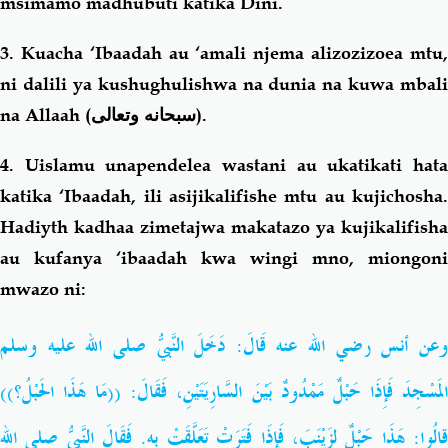
msimamo madhubuti katika Dini.
3. Kuacha ‘Ibaadah au ‘amali njema alizozizoea mtu,
ni dalili ya kushughulishwa na dunia na kuwa mbali
na Allaah (
سبحانه وتعالى
).
4. Uislamu unapendelea wastani au ukatikati hata
katika ‘Ibaadah, ili asijikalifishe mtu au kujichosha.
Hadiyth kadhaa zimetajwa makatazo ya kujikalifisha
au kufanya ‘ibaadah kwa wingi mno, miongoni
mwazo ni:
وعن أنس رضي الله عنه قَالَ: دَخَلَ النَّبيُّ صلى الله عليه وسلم
المَسْجِدَ فَإِذَا حَبْلٌ مَمْدُودٌ بَيْنَ السَّارِيَتَيْنِ، فَقَالَ: ((مَا هَذَا الحَبْلُ؟))
قالُوا: هَذَا حَبْلٌ لِزَيْنَبَ، فَإِذَا فَتَرَتْ تَعَلَّقَتْ بِهِ. فَقَالَ النَّبيُّ صلى الله