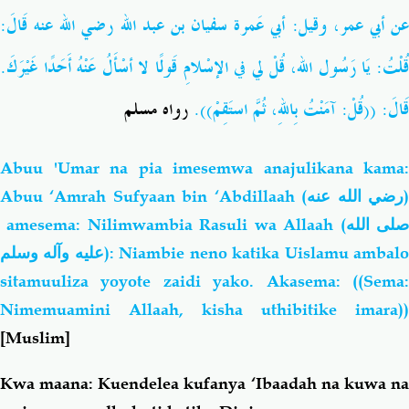
عن أبي عمر، وقيل: أبي عَمرة سفيان بن عبد الله رضي الله عنه قَالَ:
قُلْتُ: يَا رَسُول الله، قُلْ لي في الإسْلامِ قَولًا لا أسْأَلُ عَنْهُ أَحَدًا غَيْرَكَ.
قَالَ: ((قُلْ: آمَنْتُ بِاللهِ، ثُمَّ استَقِمْ)).
رواه مسلم
Abuu 'Umar na pia imesemwa anajulikana kama:
Abuu ‘Amrah Sufyaan bin ‘Abdillaah
(رضي الله عنه
amesema: Nilimwambia Rasuli wa Allaah (
لى الله
عليه وآله وسلم
): Niambie neno katika Uislamu ambal
sitamuuliza yoyote zaidi yako. Akasema: ((Sema:
Nimemuamini Allaah, kisha uthibitike imara))
[Muslim]
Kwa maana: Kuendelea kufanya ‘Ibaadah na kuwa na