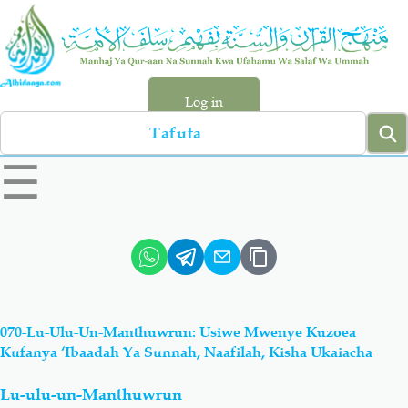
Skip
to
main
content
Log in
Search
left
☰
sidebar
menu
Qur-aan
Hadiyth
Sunnah
Tawhiyd
070-Lu-Ulu-Un-Manthuwrun: Usiwe Mwenye Kuzoea
Aqiydah
Manhaj
Kufanya ‘Ibaadah Ya Sunnah, Naafilah, Kisha Ukaiacha
Lu-ulu-un-Manthuwrun
Shirki & Kufru
Bid-'ah (Uzushi)