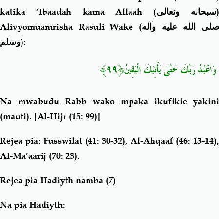
katika ‘Ibaadah kama Allaah (
سبحانه وتعالى
Alivyomuamrisha Rasuli Wake (
صلى الله عليه وآله
وسلم
):
وَاعْبُدْ رَبَّكَ حَتَّىٰ يَأْتِيَكَ الْيَقِينُ﴿٩٩﴾
Na mwabudu Rabb wako mpaka ikufikie yakini
(mauti).
[Al-Hijr (15: 99)]
Rejea pia: Fusswilat (41: 30-32), Al-Ahqaaf (46: 13-14),
Al-Ma’aarij (70: 23).
Rejea pia Hadiyth namba (7)
Na pia Hadiyth: