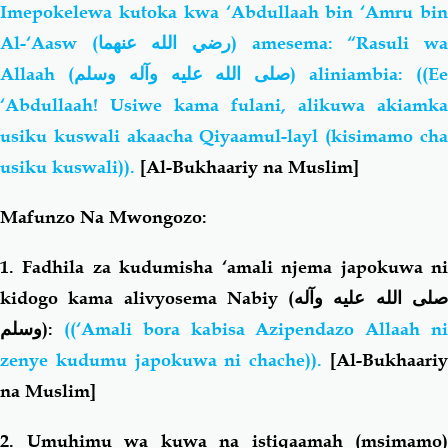
Imepokelewa kutoka kwa ‘Abdullaah bin ‘Amru bin
Al-‘Aasw (
رضي الله عنهما
) amesema: “Rasuli w
Allaah (
صلى الله عليه وآله وسلم
) aliniambia: ((E
‘Abdullaah! Usiwe kama fulani, alikuwa akiamka
usiku kuswali akaacha Qiyaamul-layl (kisimamo cha
usiku kuswali)).
[Al-Bukhaariy na Muslim]
Mafunzo Na Mwongozo:
1. Fadhila za kudumisha ‘amali njema japokuwa ni
kidogo kama alivyosema Nabiy (
لى الله عليه وآله
وسلم
):
((‘Amali bora kabisa Azipendazo Allaah n
zenye kudumu japokuwa ni chache)).
[Al-Bukhaari
na Muslim]
2. Umuhimu wa kuwa na istiqaamah (msimamo)