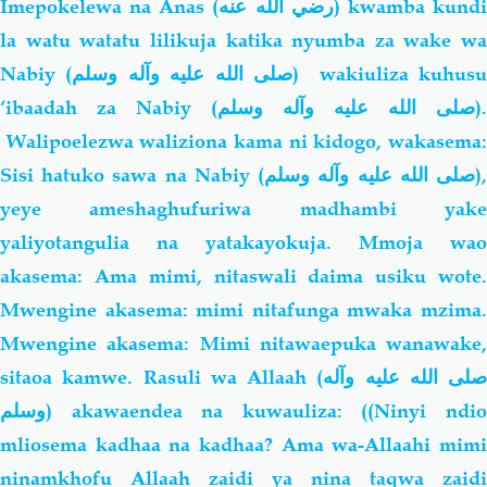
Imepokelewa na Anas
(رضي الله عنه)
kwamba kund
la watu watatu lilikuja katika nyumba za wake wa
Nabiy (
صلى الله عليه وآله وسلم
) wakiuliza kuhusu
‘ibaadah za Nabiy (
صلى الله عليه وآله وسلم
).
Walipoelezwa waliziona kama ni kidogo, wakasema:
Sisi hatuko sawa na Nabiy (
صلى الله عليه وآله وسلم
)
yeye ameshaghufuriwa madhambi yake
yaliyotangulia na yatakayokuja. Mmoja wao
akasema: Ama mimi, nitaswali daima usiku wote.
Mwengine akasema: mimi nitafunga mwaka mzima.
Mwengine akasema: Mimi nitawaepuka wanawake,
sitaoa kamwe. Rasuli wa Allaah (
صلى الله عليه وآله
وسلم
) akawaendea na kuwauliza: ((Ninyi ndio
mliosema kadhaa na kadhaa? Ama wa-Allaahi mimi
ninamkhofu Allaah zaidi ya nina taqwa zaidi