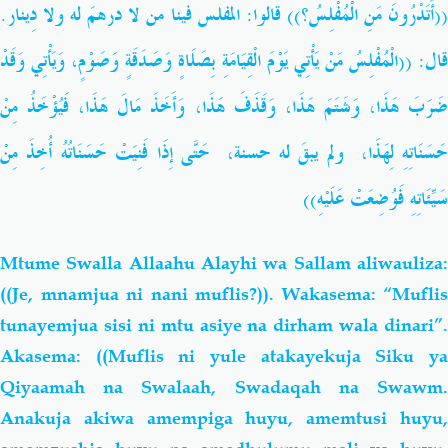
((أَتَدْرُونَ مَنِ الْمُفْلِسُ؟)) قالوا: المفلس فينا من لا درهمَ له ولا دِينار.
قال: ((الْمُفْلِسُ مَنْ يَأْتِي يَوْمَ الْقِيَامَةِ بِصَلَاةٍ وَصَدَقَةٍ وَصَوْمٍ، وَيَأْتِي وَقَدْ
ضَرَبَ هَذَا، وَشَتَمَ هَذَا، وَقَذَفَ هَذَا، وَأَخَذَ مَالَ هَذَا، فَيُؤْخَذُ مِنْ
حَسَنَاتِهِ لِهَذَا، ولم يبقَ له حسنة، حَتَّى إِذَا فَنِيَتْ حَسَنَاتُهُ أُخِذَ مِنْ
سَيِّئَاتِهِ فَوُضِعَتْ عَلَيْهِ))
Mtume Swalla Allaahu Alayhi wa Sallam aliwauliza:
((Je, mnamjua ni nani muflis?)). Wakasema: “Muflis
tunayemjua sisi ni mtu asiye na dirham wala dinari”.
Akasema: ((Muflis ni yule atakayekuja Siku ya
Qiyaamah na Swalaah, Swadaqah na Swawm.
Anakuja akiwa amempiga huyu, amemtusi huyu,