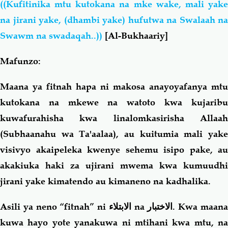
((Kufitinika mtu kutokana na mke wake, mali yake
na jirani yake, (dhambi yake) hufutwa na Swalaah na
Swawm na swadaqah..))
[Al-Bukhaariy]
Mafunzo:
Maana ya fitnah hapa ni makosa anayoyafanya mtu
kutokana na mkewe na watoto kwa kujaribu
kuwafurahisha kwa linalomkasirisha Allaah
(Subhaanahu wa Ta'aalaa), au kuitumia mali yake
visivyo akaipeleka kwenye sehemu isipo pake, au
akakiuka haki za ujirani mwema kwa kumuudhi
jirani yake kimatendo au kimaneno na kadhalika.
Asili ya neno “fitnah” ni
الابتلاء
na
الاختبار
. Kwa maan
kuwa hayo yote yanakuwa ni mtihani kwa mtu, na