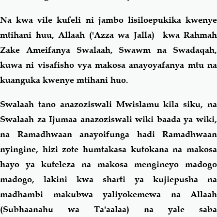
Na kwa vile kufeli ni jambo lisiloepukika kwenye
mtihani huu, Allaah ('Azza wa Jalla) kwa Rahmah
Zake Ameifanya Swalaah, Swawm na Swadaqah,
kuwa ni visafisho vya makosa anayoyafanya mtu na
kuanguka kwenye mtihani huo.
Swalaah tano anazoziswali Mwislamu kila siku, na
Swalaah za Ijumaa anazoziswali wiki baada ya wiki,
na Ramadhwaan anayoifunga hadi Ramadhwaan
nyingine, hizi zote humtakasa kutokana na makosa
hayo ya kuteleza na makosa mengineyo madogo
madogo, lakini kwa sharti ya kujiepusha na
madhambi makubwa yaliyokemewa na Allaah
(Subhaanahu wa Ta'aalaa) na yale saba