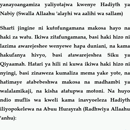
yanayoangamiza yaliyotajwa kwenye Hadiyth ya
Nabiy (Swalla Allaahu 'alayhi wa aalihi wa sallam)
Sharti jingine ni kutofungamana makosa hayo na
haki za watu. Ikiwa zitafungamana, basi haki hizo ni
lazima awarejeshee wenyewe hapa duniani, na kama
hakufanya hivyo, basi atawarejeshea Siku ya
Qiyaamah. Hatari ya hili ni kuwa ikiwa haki hizo ni
nyingi, basi zinaweza kumaliza mema yake yote, na
hatimaye atabebeshwa makosa na madhambi ya
walalamikaji, na kisha atatupwa motoni. Na huyo
ndio muflis wa kweli kama inavyoeleza Hadiyth
iliyopokelewa na Abuu Hurayrah (Radhwiya Allaahu
'anhu):