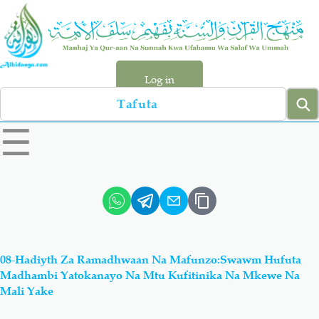
Skip
to
main
content
Log in
Search
left
☰
sidebar
menu
Qur-aan
Hadiyth
Sunnah
Tawhiyd
08-Hadiyth Za Ramadhwaan Na Mafunzo:Swawm Hufuta
Aqiydah
Manhaj
Madhambi Yatokanayo Na Mtu Kufitinika Na Mkewe Na
Mali Yake
Shirki & Kufru
Bid-'ah (Uzushi)