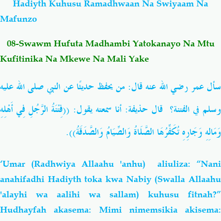
Hadiyth Kuhusu Ramadhwaan Na Swiyaam Na
Mafunzo
Salaf Wa Ummah
Firaq-Makundi
08-Swawm Hufuta Madhambi Yatokanayo Na Mtu
Fiqh-Ibaadah
Duaa-Adhkaar
Kufitinika Na Mkewe Na Mali Yake
سأل عمر رضي الله عنه قال: من يحفظ حديثًا عن النبي صلى الله عليه
Fataawa Za Ulamaa
Kauli Za Salaf
وسلم في الفتنة؟ قال حذيفة: أنا سمعته يقول: ((فِتْنَةُ الرَّجُلِ فِي أَهْلِهِ
Akhlaaq-Aadaab
Raqaaiq
.
وَمَالِهِ وَجَارِهِ تُكَفِّرُهَا الصَّلَاةُ وَالصِّيَامُ وَالصَّدَقَةُ))
Familia-Jamii
Maswali-Majibu
‘Umar (Radhwiya Allaahu 'anhu) aliuliza: “Nani
Chemsha Bongo
Vitabu
anahifadhi Hadiyth toka kwa Nabiy (Swalla Allaahu
'alayhi wa aalihi wa sallam) kuhusu fitnah?”
Mapishi
Hudhayfah akasema: Mimi nimemsikia akisema: