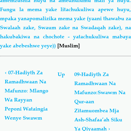
amemzushia huyu na amedhulumu mali ya huyu.
Fungu la mema yake litachukuliwa apewe huyu,
mpaka yanapomalizika mema yake (yaani thawabu za
Swalaah zake, Swaum zake na Swadaqah zake), na
hakubakiwa na chochote - yatachukuliwa mabaya
yake abebeshwe yeye))
[Muslim]
Book
traversal
links
‹
07-Hadiyth Za
Up
09-Hadiyth Za
for
Ramadhwaan Na
Ramadhwaan Na
Hadiyth:
Mafunzo: Mlango
Ramadhwaan
Mafunzo:Swawm Na
Na
Wa Rayyan
Qur-aan
Swiyaam
Peponi Wataingia
Zitamuombea Mja
Na
Mafunzo
Wenye Swawm
Ash-Shafaa’ah Siku
Yake
Ya Qiyaamah
›
أحاديث