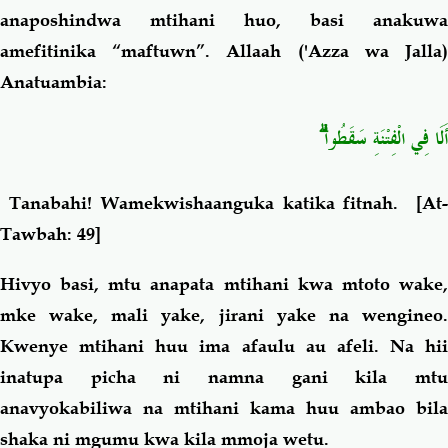
anaposhindwa mtihani huo, basi anakuwa
amefitinika “maftuwn”. Allaah ('Azza wa Jalla)
Anatuambia:
ۗ
أَلَا فِي الْفِتْنَةِ سَقَطُوا
Tanabahi! Wamekwishaanguka katika fitnah
. [At
Tawbah: 49]
Hivyo basi, mtu anapata mtihani kwa mtoto wake,
mke wake, mali yake, jirani yake na wengineo.
Kwenye mtihani huu ima afaulu au afeli. Na hii
inatupa picha ni namna gani kila mtu
anavyokabiliwa na mtihani kama huu ambao bila
shaka ni mgumu kwa kila mmoja wetu.