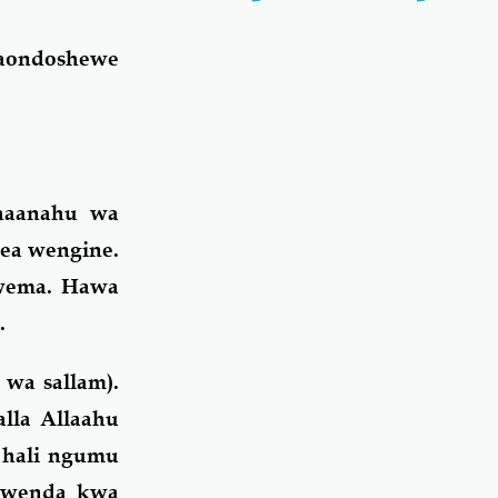
aondoshewe
bhaanahu wa
ea wengine.
 wema. Hawa
.
 wa sallam).
lla Allaahu
a hali ngumu
 kwenda kwa