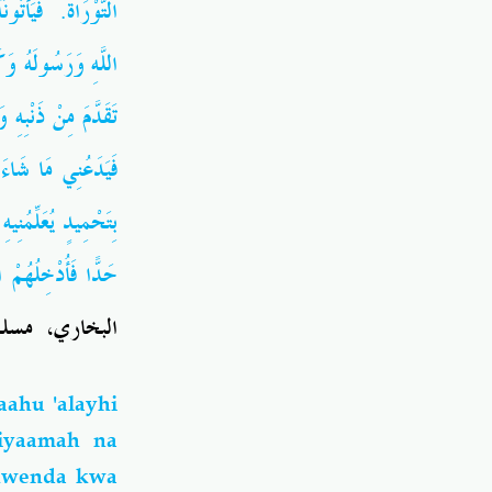
التَّوْرَاةَ. فَيَأْتُ
اللَّهِ وَرَسُولَهُ وَك
تَقَدَّمَ مِنْ ذَنْبِه
فَيَدَعُنِي مَا شَاءَ
بِتَحْمِيدٍ يُعَلِّمُنِي
حَدًّا فَأُدْخِلُهُم))
البخاري، مسلم
ahu 'alayhi
iyaamah na
akwenda kwa