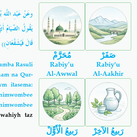
وعَنْ عَبْدِ اللَّهِ بْ
يَقُولُ الصِّيَامُ أَيْ 
قَالَ فَيُشَفَّعَان))
صَفَرْ
مُحَرَّمْ
Rabiy’u
Rabiy'u
amba Rasuli
Al-Awwal
Al-Aakhir
yaam na Qur-
m itasema:
 nimwombee
he nimwombee
wahiyh taz
رَبيعُ الآخِرْ
رَبيعُ الْأَوًّلْ