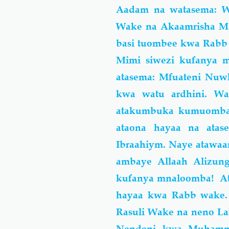
Aadam na watasema: 
Wake
na Akaamrisha Mal
basi tuombee kwa Rabb w
Mimi siwezi kufanya 
atasema: Mfuateni Nuw
kwa watu ardhini. Wa
atakumbuka kumuomba 
ataona hayaa na ata
Ibraahiym. Naye atawa
ambaye Allaah Alizun
kufanya mnaloomba! At
hayaa kwa Rabb wake. 
Rasuli Wake na neno La
Nendeni kwa Muhammad