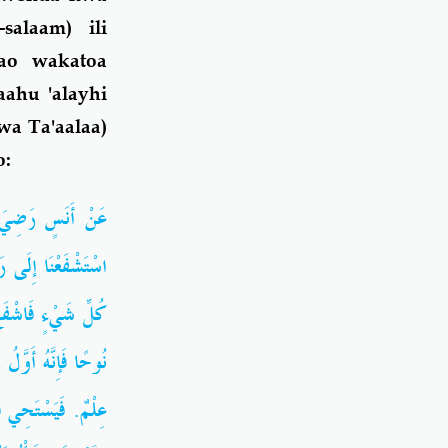
alaam) ili
ao wakatoa
ahu 'alayhi
wa Ta'aalaa)
o:
عَنْ أَنَسٍ رَضِيَ الل
اسْتَشْفَعْنَا إِلَى رَ
كُلِّ شَيْءٍ فَاشْفَعْ
نُوحًا فَإِنَّهُ أَوَّل
عِلْمٌ. فَيَسْتَحِي فَ