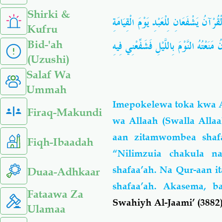
Shirki &
ْآنُ يَشْفَعَانِ لِلْعَبْدِ يَوْمَ الْقِيَامَةِ
Kufru
َعْتُهُ النَّوْمَ بِاللَّيْلِ فَشَفِّعْنِي فِيهِ
Bid-'ah
(Uzushi)
Salaf Wa
Ummah
Imepokelewa toka kwa A
Firaq-Makundi
wa Allaah (Swalla Allaa
aan zitamwombea shaf
Fiqh-Ibaadah
“Nilimzuia chakula 
shafaa’ah. Na Qur-aan i
Duaa-Adhkaar
shafaa’ah. Akasema, b
Fataawa Za
Swahiyh Al-Jaami’ (3882)
Ulamaa