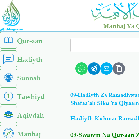
Skip
to
main
content
left
Qur-aan
Search
sidebar
menu
Hadiyth
Sunnah
09-Hadiyth Za Ramadhwa
Tawhiyd
Shafaa’ah Siku Ya Qiyaa
Aqiydah
Hadiyth Kuhusu Ramad
Manhaj
09-Swawm Na Qur-aan Z