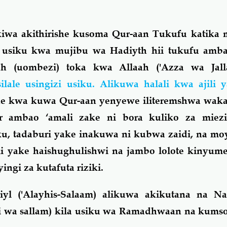
a akithirishe kusoma Qur-aan Tukufu katika 
 usiku kwa mujibu wa Hadiyth hii tukufu amb
’ah (uombezi) toka kwa Allaah ('Azza wa Jalla
ilale usingizi usiku. Alikuwa halali kwa ajili
ne kwa kuwa Qur-aan yenyewe iliteremshwa wakat
r ambao ‘amali zake ni bora kuliko za miez
u, tadaburi yake inakuwa ni kubwa zaidi, na m
i yake haishughulishwi na jambo lolote kinyum
ingi za kutafuta riziki.
iyl ('Alayhis-Salaam) alikuwa akikutana na Na
ihi wa sallam) kila usiku wa Ramadhwaan na kum