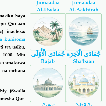
Jumaadaa
Jumaadaa
Al-Uwlaa
Al-Aakhirah
masiku haya
apo Qur-aan
) inaeleza:
 ya kunisoma
i wa usiku,
جُمَادَى الْآخِرَة
جُمَادَى الْأُوْلَى
i 1000. Mtu
Rajab
Sha'baan
oyo unakuwa
e na mchana
biy (Swalla
somesha Qur-
شَعْبَانْ
رَجَبْ