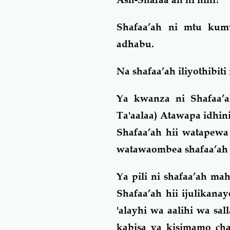
Shafaa’ah ni mtu ku
adhabu.
Na shafaa’ah iliyothibit
Ya kwanza
ni Shafaa’a
Ta'aalaa) Atawapa idh
Shafaa’ah hii watapew
watawaombea shafaa’ah 
Ya pili
ni shafaa’ah mahs
Shafaa’ah hii ijulikan
'alayhi wa aalihi wa s
kabisa ya kisimamo ch