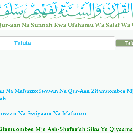
an Na Mafunzo:Swawm Na Qur-Aan Zitamuombea Mj
mah
hwaan Na Swiyaam Na Mafunzo
itamuombea Mja Ash-Shafaa’ah Siku Ya Qiyaam