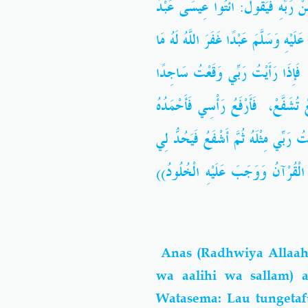
ِنْ رَبِّهِ فَيَقُولُ: ائْتُوا عِيسَى عَبْدَ
يْهِ وَسَلَّمَ عَبْدًا غَفَرَ اللَّهُ لَهُ مَا
ي ، فَإِذَا رَأَيْتُ رَبِّي وَقَعْتُ سَاجِدًا
ُشَفَّعْ، فَأَرْفَعُ رَأْسِي فَأَحْمَدُهُ
يْتُ رَبِّي مِثْلَهُ ثُمَّ أَشْفَعُ فَيَحُدُّ لِي
سَهُ الْقُرْآنُ وَوَجَبَ عَلَيْهِ الْخُلُودُ
Anas (Radhwiya Allaahu
wa aalihi wa sallam)
Watasema: Lau tungeta