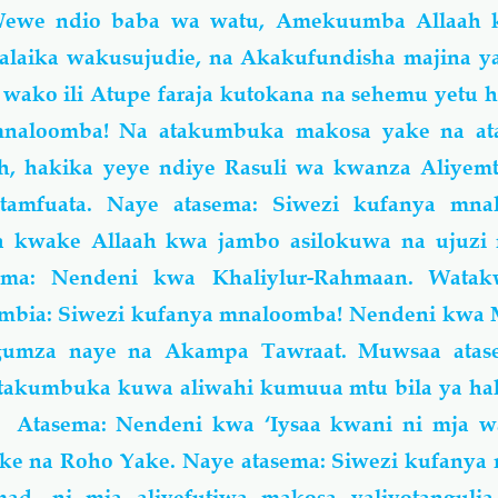
Wewe ndio baba wa watu, Amekuumba Allaah
aika wakusujudie, na Akakufundisha majina ya 
ako ili Atupe faraja kutokana na sehemu yetu h
mnaloomba! Na atakumbuka makosa yake na at
h, hakika yeye ndiye Rasuli wa kwanza Aliyem
tamfuata. Naye atasema: Siwezi kufanya mna
kwake Allaah kwa jambo asilokuwa na ujuzi 
sema: Nendeni kwa Khaliylur-Rahmaan. Wata
ambia: Siwezi kufanya mnaloomba! Nendeni kwa
gumza naye na Akampa Tawraat. Muwsaa atase
akumbuka kuwa aliwahi kumuua mtu bila ya hak
Atasema: Nendeni kwa ‘Iysaa kwani ni mja w
ke na Roho Yake. Naye atasema: Siwezi kufanya
, ni mja aliyefutiwa makosa yaliyotangulia