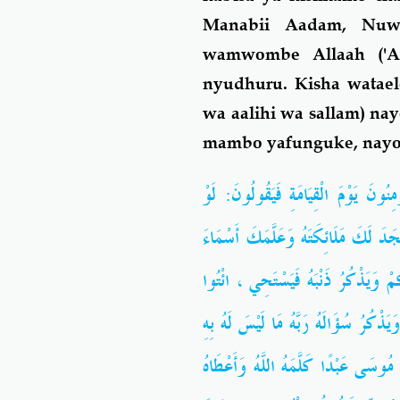
Manabii Aadam, Nuwh,
wamwombe Allaah ('A
nyudhuru. Kisha watae
wa aalihi wa sallam) na
mambo yafunguke, nayo y
نُونَ يَوْمَ الْقِيَامَةِ فَيَقُولُونَ: لَوْ
ْجَدَ لَكَ مَلَائِكَتَهُ وَعَلَّمَكَ أَسْمَاءَ
ْ وَيَذْكُرُ ذَنْبَهُ فَيَسْتَحِي ، ائْتُوا
َذْكُرُ سُؤَالَهُ رَبَّهُ مَا لَيْسَ لَهُ بِهِ
ُوسَى عَبْدًا كَلَّمَهُ اللَّهُ وَأَعْطَاهُ