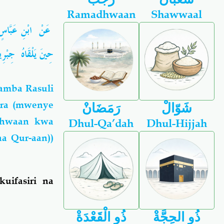
Ramadhwaan
Shawwaal
‏ ‏
عَنْ ‏ ‏ابْنِ عَبَّاس
حِينَ يَلْقَاهُ ‏ ‏جِبْر
amba Rasuli
ora (mwenye
شَوّالْ
رَمَضَانْ
dhwaan kwa
Dhul-Qa’dah
Dhul-Hijjah
a Qur-aan))
uifasiri na
ذُو الحِجَّةْ
ذُو الْقَعْدَةْ