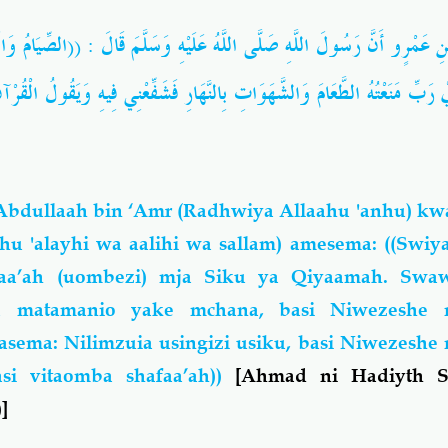
نِ عَمْرٍو أَنَّ رَسُولَ اللَّهِ صَلَّى اللَّهُ عَلَيْهِ وَسَلَّمَ قَالَ : ((الصِّيَامُ وَالْقُر
رَبِّ مَنَعْتُهُ الطَّعَامَ وَالشَّهَوَاتِ بِالنَّهَارِ فَشَفِّعْنِي فِيهِ وَيَقُولُ الْقُرْآنُ مَن
ِ
bdullaah bin ‘Amr (Radhwiya Allaahu 'anhu) kw
hu 'alayhi wa aalihi wa sallam) amesema: ((Swi
aa’ah (uombezi) mja Siku ya Qiyaamah. Swaw
na matamanio yake mchana, basi Niwezeshe
tasema: Nilimzuia usingizi usiku, basi Niwezes
asi vitaomba shafaa’ah))
[Ahmad ni Hadiyth S
]