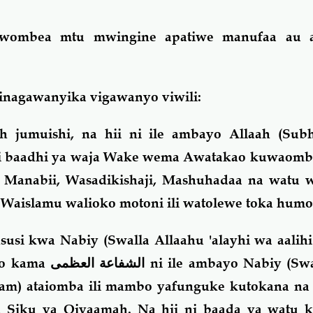
mwombea mtu mwingine apatiwe manufaa au 
i inagawanyika vigawanyo viwili:
h jumuishi, na hii ni ile ambayo Allaah (Su
ini baadhi ya waja Wake wema Awatakao kuwaomb
a Manabii, Wasadikishaji, Mashuhadaa na watu
Waislamu walioko motoni ili watolewe toka humo
usi kwa Nabiy (Swalla Allaahu 'alayhi wa aalihi
ayo kama
الشفاعة العظمى
ni ile ambayo Nabiy (Swa
allam) ataiomba ili mambo yafunguke kutokana n
a Siku ya Qiyaamah. Na hii ni baada ya watu