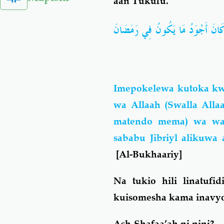
aan Tukufu.
سِ وَكَانَ أَجْوَدُ مَا يَكُونُ فِي رَمَضَانَ
Imepokelewa kutoka kw
wa Allaah (Swalla Alla
matendo mema) wa wat
sababu Jibriyl alikuwa
[Al
-Bukhaariy]
Na tukio hili linatufi
kuisomesha kama inavyo
Ash-Shafaa’ah ni nini?