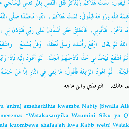
ونَهُ فَيَقُولُ: لَسْتُ هُنَاكُمْ وَيَذْكُرُ قَتْلَ النَّفْسِ بِغَيْرِ نَفْسٍ فَيَسْتَحِي م
َلِمَةَ اللَّهِ وَرُوحَهُ فَيَقُولُ: لَسْتُ هُنَاكُمْ ، ائْتُوا مُحَمَّدًا صَلَّى اللَّهُ عَلَ
ِ وَمَا تَأَخَّرَ، فَيَأْتُونِي، فَأَنْطَلِقُ حَتَّى أَسْتَأْذِنَ عَلَى رَبِّي فَيُؤْذَنَ لِ
 اللَّهُ ثُمَّ يُقَالُ: ارْفَعْ رَأْسَكَ وَسَلْ تُعْطَهْ، وَقُلْ يُسْمَعْ وَاشْفَعْ ت
هِ ثُمَّ أَشْفَعُ فَيَحُدُّ لِي حَدًّا فَأُدْخِلُهُمْ الْجَنَّةَ. ثُمَّ أَعُودُ إِلَيْهِ فَإِذَا رَأَ
ْ الْجَنَّةَ. ثُمَّ أَعُودُ الرَّابِعَةَ فَأَقُولُ: مَا بَقِيَ فِي النَّارِ إِلَّا مَنْ حَبَ
، مالك، الترمذي وابن ماجه
 'anhu) amehadithia kwamba Nabiy (Swalla Alla
 amesema: “Watakusanyika Waumini Siku ya Q
futa kuombewa shafaa’ah kwa Rabb wetu! Wat