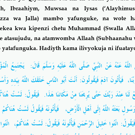
 Ibraahiym, Muwsaa na Iysas (‘Alayhimus-s
zza wa Jalla) mambo yafunguke, na wote h
lekea kwa kipenzi chetu Muhammad (Swalla Alla
ye atasujudu, na atamwomba Allaah (Subhaanahu 
atafunguka. Hadiyth kama ilivyokuja ni ifuatay
َّهُ عَنْهُ عَنْ النَّبِيِّ صَلَّى اللَّهُ عَلَيْهِ وَسَلَّمَ قَالَ: يَجْتَمِعُ الْمُؤْمِ
بِّنَا، فَيَأْتُونَ آدَمَ فَيَقُولُونَ: أَنْتَ أَبُو النَّاسِ خَلَقَكَ اللَّهُ بِيَدِهِ وَأَس
 لَنَا عِنْدَ رَبِّكَ حَتَّى يُرِيحَنَا مِنْ مَكَانِنَا هَذَا. فَيَقُولُ: لَسْتُ هُنَاكُم
ُ رَسُولٍ بَعَثَهُ اللَّهُ إِلَى أَهْلِ الْأَرْضِ، فَيَأْتُونَهُ فَيَقُولُ لَسْتُ هُنَاكُمْ وَي
يَقُولُ: ائْتُوا خَلِيلَ الرَّحْمَنِ فَيَأْتُونَهُ فَيَقُولُ: لَسْتُ هُنَاكُمْ، ائْتُوا م