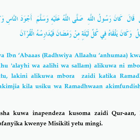
ٍ ‏ ‏قَالَ ‏ ‏كَانَ رَسُولُ اللَّهِ ‏ ‏صَلَّى اللَّهُ عَلَيْهِ وَسَلَّمَ ‏ ‏أَجْوَدَ النَّا
ِيلُ ‏ ‏وَكَانَ يَلْقَاهُ فِي كُلِّ لَيْلَةٍ مِنْ رَمَضَانَ فَيُدَارِسُهُ الْقُرْآنَ
a Ibn ‘Abaaas (Radhwiya Allaahu ‘anhumaa) kw
ahu 'alayhi wa aalihi wa sallam) alikuwa ni mb
u, lakini alikuwa mbora zaidi katika Rama
 akimjia kila usiku wa Ramadhwaan akimfundish
disha kuwa inapendeza kusoma zaidi Qur-aan, k
fanyika kwenye Misikiti yetu mingi.