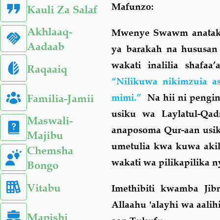
Mafunzo:
Kauli Za Salaf
Akhlaaq-
Mwenye Swawm anatakiw
Aadaab
ya barakah na hususan
wakati inalilia shafaa
Raqaaiq
“Nilikuwa nikimzuia as
Familia-Jamii
mimi.”
Na hii ni pengi
usiku wa Laylatul-Qad
Maswali-
anaposoma Qur-aan usik
Majibu
umetulia kwa kuwa akil
Chemsha
wakati wa pilikapilika ny
Bongo
Vitabu
Imethibiti kwamba Jibr
Allaahu 'alayhi wa aal
Mapishi