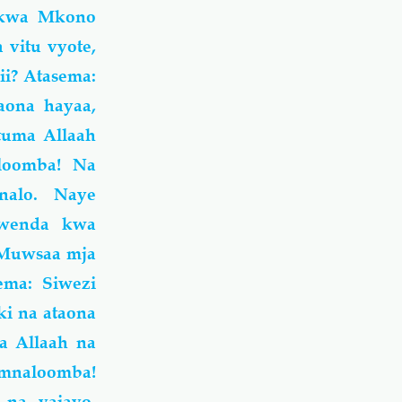
 kwa
Mkono
vitu vyote,
ii? Atasema:
aona hayaa,
tuma Allaah
loomba! Na
nalo. Naye
kwenda kwa
 Muwsaa mja
ma: Siwezi
i na ataona
a Allaah na
 mnaloomba!
 na yajayo.