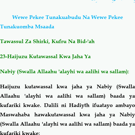
Salaf Wa Ummah
Firaq-Makundi
Wewe Pekee Tunakuabudu Na Wewe Pekee
Tunakuomba Msaada
Fiqh-Ibaadah
Duaa-Adhkaar
Tawassul Za Shirki, Kufru Na Bid-'ah
Fataawa Za Ulamaa
Kauli Za Salaf
23-Haijuzu Kutawassal Kwa Jaha Ya
Akhlaaq-Aadaab
Raqaaiq
Nabiy (Swalla Allaahu 'alayhi wa aalihi wa sallam):
Haijuzu kutawassal kwa jaha ya Nabiy (Swalla
Familia-Jamii
Maswali-Majibu
Allaahu 'alayhi wa aalihi wa sallam) baada ya
kufariki kwake. Dalili ni Hadiyth ifuatayo ambayo
Chemsha Bongo
Vitabu
Maswahaba hawakutawassal kwa jaha ya Nabiy
(Swalla Allaahu 'alayhi wa aalihi wa sallam) baada ya
Mapishi
kufariki kwake: