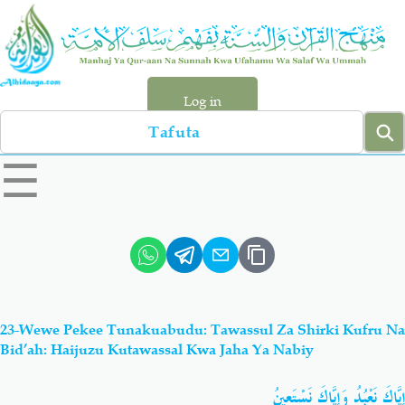
Skip
to
main
content
Log in
Search
left
☰
sidebar
menu
Qur-aan
Hadiyth
Sunnah
Tawhiyd
23-Wewe Pekee Tunakuabudu: Tawassul Za Shirki Kufru Na
Aqiydah
Manhaj
Bid’ah: Haijuzu Kutawassal Kwa Jaha Ya Nabiy
إِيَّاكَ نَعْبُدُ وَإِيَّاكَ نَسْتَعِينُ
Shirki & Kufru
Bid-'ah (Uzushi)