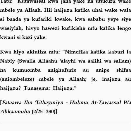
Tatu:
Kutawassal kwa jaha yake na utukufu wake
mbele ya Allaah. Hii haijuzu katika uhai wake wala
si baada ya kufariki kwake, kwa sababu yeye siye
wasiylah, hivyo hawezi kufikisha mtu katika lengo
kwani si kazi yake.
Kwa hiyo akiuliza mtu: “Nimefika katika kaburi la
Nabiy (Swalla Allaahu 'alayhi wa aalihi wa sallam)
na kumuomba anighufurie au anipe shifaa
(aniombeleze) mbele ya Allaah; je, inajuzu au
haijuzu? Tunasema: Haijuzu.”
[
Fataawa Ibn ‘Uthaymiyn - Hukmu At-Tawassul Wa
Ahkaamuhu
(2/25 -380)]
Book