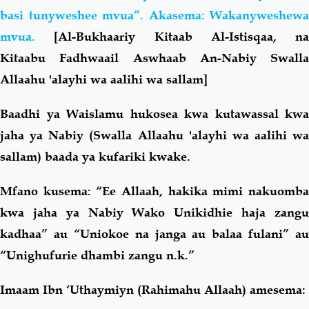
basi tunyweshee mvua”. Akasema: Wakanyweshewa
mvua.
[Al-Bukhaariy Kitaab Al-Istisqaa, na
Kitaabu Fadhwaail Aswhaab An-Nabiy Swalla
Allaahu 'alayhi wa aalihi wa sallam]
Baadhi ya Waislamu hukosea kwa kutawassal kwa
jaha ya Nabiy (Swalla Allaahu 'alayhi wa aalihi wa
sallam) baada ya kufariki kwake.
Mfano kusema: “Ee Allaah, hakika mimi nakuomba
kwa jaha ya Nabiy Wako Unikidhie haja zangu
kadhaa” au “Uniokoe na janga au balaa fulani” au
“Unighufurie dhambi zangu n.k.”
Imaam Ibn ‘Uthaymiyn (Rahimahu Allaah) amesema: