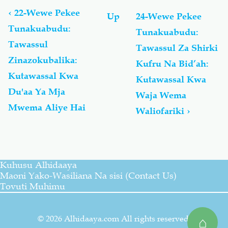
traversal
links
‹
22-Wewe Pekee
Up
24-Wewe Pekee
for
Tunakuabudu:
Tunakuabudu:
إِيَّاكَ
Tawassul
نَعْبُدُ
Tawassul Za Shirki
وَإِيَّاكَ
Zinazokubalika:
Kufru Na Bid’ah:
نَسْتَعِينُ
Kutawassal Kwa
Kutawassal Kwa
-
Wewe
Du'aa Ya Mja
Waja Wema
Pekee
Mwema Aliye Hai
Waliofariki
›
Tunakuabudu
Na
Wewe
Pekee
Tunakuomba
Kuhusu Alhidaaya
Msaada
Maoni Yako-Wasiliana Na sisi (Contact Us)
Tovuti Muhimu
© 2026 Alhidaaya.com All rights reserved.
⌂