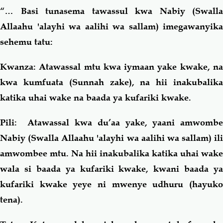
“… Basi tunasema tawassul kwa Nabiy (Swalla
Allaahu 'alayhi wa aalihi wa sallam) imegawanyika
sehemu tatu:
Kwanza
: Atawassal mtu kwa iymaan yake kwake, na
kwa kumfuata (Sunnah zake), na hii inakubalika
katika uhai wake na baada ya kufariki kwake.
Pili:
Atawassal kwa du’aa yake, yaani amwombe
Nabiy (Swalla Allaahu 'alayhi wa aalihi wa sallam) ili
amwombee mtu. Na hii inakubalika katika uhai wake
wala si baada ya kufariki kwake, kwani baada ya
kufariki kwake yeye ni mwenye udhuru (hayuko
tena).