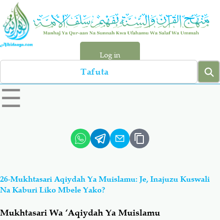
Skip
to
main
content
Log in
Search
left
☰
sidebar
menu
Qur-aan
Hadiyth
Sunnah
Tawhiyd
26-Mukhtasari Aqiydah Ya Muislamu: Je, Inajuzu Kuswali
Aqiydah
Manhaj
Na Kaburi Liko Mbele Yako?
Mukhtasari Wa ‘Aqiydah Ya Muislamu
Shirki & Kufru
Bid-'ah (Uzushi)