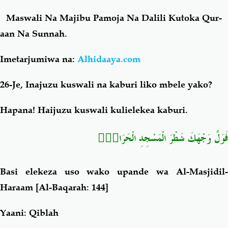
Maswali Na Majibu Pamoja Na Dalili Kutoka Qur-
Salaf Wa Ummah
Firaq-Makundi
aan Na Sunnah.
Fiqh-Ibaadah
Duaa-Adhkaar
Imetarjumiwa na:
Alhidaaya.com
26-Je, Inajuzu kuswali na kaburi liko mbele yako?
Fataawa Za Ulamaa
Kauli Za Salaf
Hapana! Haijuzu kuswali kulielekea kaburi.
Akhlaaq-Aadaab
Raqaaiq
فَوَلِّ وَجْهَكَ شَطْرَ الْمَسْجِدِ الْحَرَامِۚ
Familia-Jamii
Maswali-Majibu
Basi elekeza uso wako upande wa Al-Masjidil-
Chemsha Bongo
Vitabu
Haraam
[Al-Baqarah: 144]
Mapishi
Yaani: Qiblah