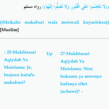
((لا تَجْلِسُوا عَلَى الْقُبُورِ وَلا تُصَلُّوا إِلَيْهَا))
رواه مسلم
((Msikalie makaburi wala msiswali kuyaelekea))
[Muslim]
Book
traversal
links
‹
25-Mukhtasari
Up
27-Mukhtasari
for
Aqiydah Ya
Aqiydah Ya
Mukhtasari
Muislamu: Je,
Wa
Muislamu: Nini
'Aqiydah
Inajuzu kutufu
hukumu ya mwenye
Ya
makaburi?
kufanya sihri
Muislamu:
Maswali
(uchawi)?
›
Na
Majibu