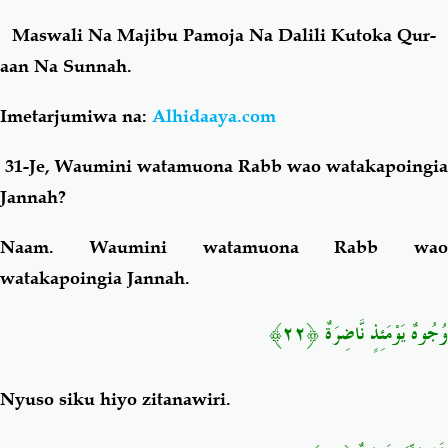
Maswali Na Majibu Pamoja Na Dalili Kutoka Qur-
Salaf Wa Ummah
Firaq-Makundi
aan Na Sunnah.
Fiqh-Ibaadah
Duaa-Adhkaar
Imetarjumiwa na:
Alhidaaya.com
31-Je, Waumini watamuona Rabb wao watakapoingia
Fataawa Za Ulamaa
Kauli Za Salaf
Jannah?
Akhlaaq-Aadaab
Raqaaiq
Naam. Waumini watamuona Rabb wao
watakapoingia Jannah.
Familia-Jamii
Maswali-Majibu
﴿٢٢﴾
وُجُوهٌ يَوْمَئِذٍ نَّاضِرَةٌ
Chemsha Bongo
Vitabu
Nyuso siku hiyo zitanawiri.
Mapishi