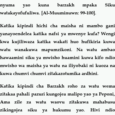
nyuma yao kuna barzakh mpaka Siku
watakayofufuliwa.
[Al-Muuminuwn: 99-100].
Katika kipindi hichi cha maisha ni mambo gani
yanayoendelea katika nafsi ya mwenye kufa? Wengi
kwa kujiliwaza katika wakati huo hufikiria kuwa
watu wanakuwa mapumzikoni. Na watu ambao
hawaamini siku ya mwisho huamini kuwa kifo ndio
mwisho wa maisha ya watu na iliyobaki ni kuoza na
kuwa chumvi chumvi zitakazotumika ardhini.
Katika kipindi cha Barzakh roho za watu wema
zitakaa pahali pazuri kungojea malipo yao ya Peponi,
Ama zile za watu waovu zitakuwa mahabusu
zikingojea siku ya hukumu yao. Hivi ndio