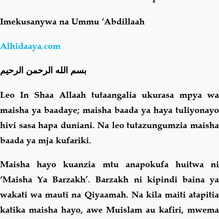
Imekusanywa na Ummu ‘Abdillaah
Salaf Wa Ummah
Firaq-Makundi
Alhidaaya.com
Fiqh-Ibaadah
Duaa-Adhkaar
بسم الله الرحمن الرحيم
Fataawa Za Ulamaa
Kauli Za Salaf
Leo In Shaa Allaah tutaangalia ukurasa mpya wa
maisha ya baadaye; maisha baada ya haya tuliyonayo
Akhlaaq-Aadaab
Raqaaiq
hivi sasa hapa duniani. Na leo tutazungumzia maisha
baada ya mja kufariki.
Familia-Jamii
Maswali-Majibu
Maisha hayo kuanzia mtu anapokufa huitwa ni
Chemsha Bongo
Vitabu
‘Maisha Ya Barzakh’. Barzakh ni kipindi baina ya
wakati wa mauti na Qiyaamah. Na kila maiti atapitia
Mapishi
katika maisha hayo, awe Muislam au kafiri, mwema