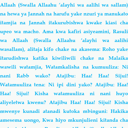
Allaah (Swalla Allaahu ‘alayhi wa aalihi wa sallam)
na hewa ya Jannah na harufu yake nzuri ya manukato
itamjia na Jannah itakurubishwa kwake kiasi cha
upeo wa macho. Ama kwa kafiri asiyeamini, Rasuli
wa Allaah (Swalla Allaahu ‘alayhi wa aalihi
wasallam), alitaja kifo chake na akasema: Roho yake
itarudishwa katika kiwiliwili chake na Malaika
wawili watamjia, Watamkalisha na kumuuliza: Ni
nani Rabb wako? Atajibu: Haa! Haa! Sijui!
Watamuuliza tena: Ni ipi dini yako? Atajibu: Haa!
Haa! Sijui! Kisha watamuuliza ni nani huyo
aliyeletwa kwenu? Atajibu Haa! Haa! Sijui! Kisha
mwenye kunadi atanadi kutoka mbinguni: Hakika
amesema uongo, Kwa hiyo mkunjulieni kitanda cha