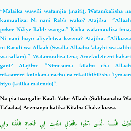
“Malaika wawili watamjia (maiti), Watamkalisha na
kumuuliza: Ni nani Rabb wako? Atajibu “Allaah
pekee Ndiye Rabb wangu.” Kisha watamuuliza tena,
Ni nani huyo aliyeletwa kwenu? Atajibu: “Alikuwa
ni Rasuli wa Allaah (Swalla Allaahu ‘alayhi wa aalihi
wa sallam).” Watamuuliza tena; Amekuleteeni habari
gani? Atajibu: “Nimesoma kitabu cha Allaah
nikaamini kutokana nacho na nikaithibitisha ‘Iymaan
hiyo (katika matendo)”.
Na pia tuangalie Kauli Yake Allaah (Subhaanahu Wa
Ta’aalaa) Asemavyo katika Kitabu Chake kuwa:
يُثَبِّتُ اللَّـهُ الَّذِينَ آمَنُوا بِالْقَوْلِ الثَّابِتِ فِي الْحَيَاةِ الدُّنْيَا وَفِي