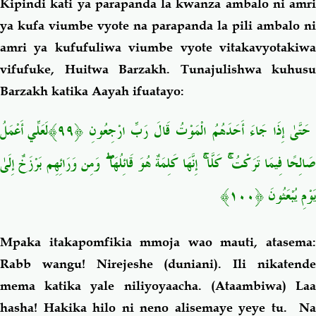
Kipindi kati ya parapanda la kwanza ambalo ni amri
ya kufa viumbe vyote na parapanda la pili ambalo ni
amri ya kufufuliwa viumbe vyote vitakavyotakiwa
vifufuke, Huitwa Barzakh. Tunajulishwa kuhusu
Barzakh katika Aayah ifuatayo:
حَتَّىٰ إِذَا جَاءَ أَحَدَهُمُ الْمَوْتُ قَالَ رَبِّ ارْجِعُونِ ﴿٩٩﴾لَعَلِّي أَعْمَلُ
صَالِحًا فِيمَا تَرَكْتُ ۚ كَلَّا ۚ إِنَّهَا كَلِمَةٌ هُوَ قَائِلُهَا ۖ وَمِن وَرَائِهِم بَرْزَخٌ إِلَىٰ
يَوْمِ يُبْعَثُونَ ﴿١٠٠﴾
Mpaka itakapomfikia mmoja wao mauti, atasema:
Rabb wangu! Nirejeshe (duniani). Ili nikatende
mema katika yale niliyoyaacha. (Ataambiwa) Laa
hasha! Hakika hilo ni neno alisemaye yeye tu. Na