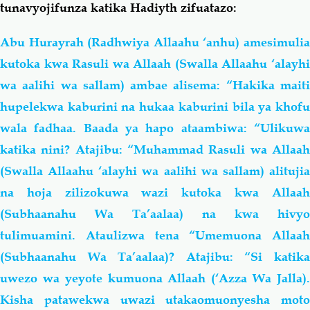
tunavyojifunza katika Hadiyth zifuatazo:
Abu Hurayrah (Radhwiya Allaahu ‘anhu) amesimulia
kutoka kwa Rasuli wa Allaah (Swalla Allaahu ‘alayhi
wa aalihi wa sallam) ambae alisema:
“Hakika mait
hupelekwa kaburini na hukaa kaburini bila ya khofu
wala fadhaa. Baada ya hapo ataambiwa: “Ulikuwa
katika nini? Atajibu: “Muhammad Rasuli wa Allaah
(Swalla Allaahu ‘alayhi wa aalihi wa sallam) alitujia
na hoja zilizokuwa wazi kutoka kwa Allaah
(Subhaanahu Wa Ta’aalaa) na kwa hivyo
tulimuamini. Ataulizwa tena “Umemuona Allaah
(Subhaanahu Wa Ta’aalaa)? Atajibu: “Si katika
uwezo wa yeyote kumuona Allaah (‘Azza Wa Jalla).
Kisha patawekwa uwazi utakaomuonyesha moto