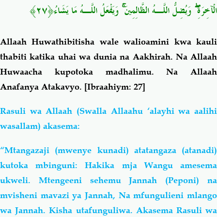
الْآخِرَةِ ۖ وَيُضِلُّ اللَّـهُ الظَّالِمِينَ ۚ وَيَفْعَلُ اللَّـهُ مَا يَشَاءُ﴿٢٧﴾
Allaah Huwathibitisha wale walioamini kwa kauli
thabiti katika uhai wa dunia na Aakhirah. Na Allaah
Huwaacha kupotoka madhalimu. Na Allaah
Anafanya Atakavyo.
[Ibraahiym: 27]
Rasuli wa Allaah (Swalla Allaahu ‘alayhi wa aalihi
wasallam) akasema:
“Mtangazaji (mwenye kunadi) atatangaza (atanadi)
kutoka mbinguni: Hakika mja Wangu amesema
ukweli. Mtengeeni sehemu Jannah (Peponi) na
mvisheni mavazi ya Jannah, Na mfungulieni mlango
wa Jannah. Kisha utafunguliwa. Akasema Rasuli wa