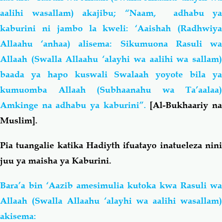
aalihi wasallam) akajibu; “Naam, adhabu ya
kaburini ni jambo la kweli: ‘Aaishah (Radhwiya
Allaahu ‘anhaa) alisema: Sikumuona Rasuli wa
Allaah (Swalla Allaahu ‘alayhi wa aalihi wa sallam)
baada ya hapo kuswali Swalaah yoyote bila ya
kumuomba Allaah (Subhaanahu wa Ta’aalaa)
Amkinge na adhabu ya kaburini”.
[Al-Bukhaariy n
Muslim].
Pia tuangalie katika Hadiyth ifuatayo inatueleza nini
juu ya maisha ya Kaburini.
Bara’a bin ‘Aazib amesimulia kutoka kwa Rasuli wa
Allaah (Swalla Allaahu ‘alayhi wa aalihi wasallam)
akisema: