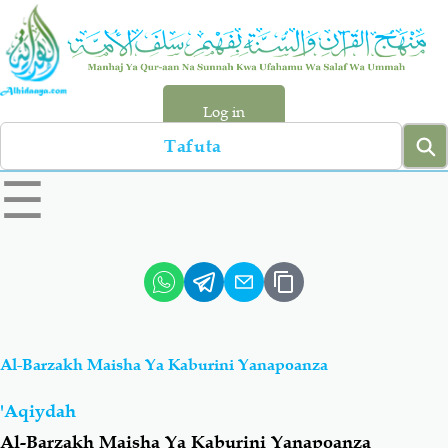
Skip
to
main
content
Log in
Search
left
☰
sidebar
menu
Qur-aan
Hadiyth
Sunnah
Tawhiyd
Al-Barzakh Maisha Ya Kaburini Yanapoanza
Aqiydah
Manhaj
'Aqiydah
Shirki & Kufru
Bid-'ah (Uzushi)
Al-Barzakh Maisha Ya Kaburini Yanapoanza