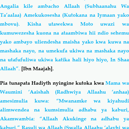
Angalia kile ambacho Allaah (Subhaanahu Wa
Ta’aalaa) Amekukosesha (Kutokana na Iymaan yako
mbovu). Kisha utawekwa Moto uwazi wa
kumuwezesha kuona na ataambiwa hii ndio sehemu
yako ambayo uliendesha maisha yako kwa kuwa na
mashaka nayo, na umekufa ukiwa na mashaka nayo
na utafufuliwa ukiwa katika hali hiyo hiyo, In Shaa
Allaah”.
[Ibn Maajah].
Pia tunapata Hadiyth nyingine kutoka kwa
Mama w
Waumini ‘Aaishah (Radhwiya Allaahu ‘anhaa)
amesimulia kuwa: “Mwanamke wa kiyahudi
alimwendea na kumsi
mulia adhabu ya kaburi
Akamwambia: “Allaah Akukinge na adhabu ya
kaburi.” Rasuli wa Allaah (Swalla Allaahu ‘alayhi wa