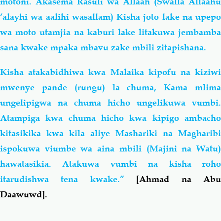
motoni. Akasema Rasuli wa Allaah (Swalla Allaahu
‘alayhi wa aalihi wasallam) Kisha joto lake na upepo
wa moto utamjia na kaburi lake litakuwa jembamba
sana kwake mpaka mbavu zake mbili zitapishana.
Kisha atakabidhiwa kwa Malaika kipofu na kiziwi
mwenye pande (rungu) la chuma, Kama mlima
ungelipigwa na chuma hicho ungelikuwa vumbi.
Atampiga kwa chuma hicho kwa kipigo ambacho
kitasikika kwa kila aliye Mashariki na Magharibi
ispokuwa viumbe wa aina mbili (Majini na Watu)
hawatasikia. Atakuwa vumbi na kisha roho
itarudishwa tena kwake.”
[Ahmad na Ab
Daawuwd].