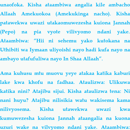
unaofoka. Kisha ataambiwa angalia kile ambacho
Allaah Amekuokoa (Amekukinga nacho). Kisha
patawekwa uwazi utakaomuwezesha kuiona Jannah
(Pepo) na pia vyote vilivyomo ndani yake.
Ataambiwa: “Hii ni sehemu yako kutokana na
Uthibiti wa Iymaan uliyoishi nayo hadi kufa nayo na
ambayo utafufuliwa nayo In Shaa Allaah”.
Ama kuhusu mtu muovu yeye atakaa katika kaburi
lake kwa khofu na fadhaa. Ataulizwa: Ulikuwa
katika nini? Atajibu sijui. Kisha ataulizwa tena: Ni
nani huyu? Atajibu nilisikia watu wakisema kama
nilivyosema. Kisha utawekwa uwazi kwa
kumuwezesha kuiona Jannah ataangalia na kuona
uzuri wake na vilvyomo ndani yake. Ataambiwa: