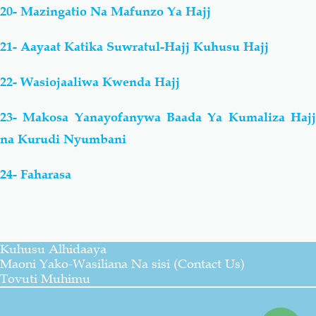
20- Mazingatio Na Mafunzo Ya Hajj
21- Aayaat Katika Suwratul-Hajj Kuhusu Hajj
22- Wasiojaaliwa Kwenda Hajj
23- Makosa Yanayofanywa Baada Ya Kumaliza Hajj
na Kurudi Nyumbani
24- Faharasa
Kuhusu Alhidaaya
Maoni Yako-Wasiliana Na sisi (Contact Us)
Tovuti Muhimu