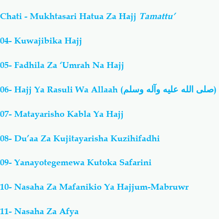
Chati - Mukhtasari Hatua Za Hajj
Tamattu’
04- Kuwajibika Hajj
05- Fadhila Za ‘Umrah Na Hajj
06- Hajj Ya Rasuli Wa Allaah (
صلى الله عليه وآله وسلم
)
07- Matayarisho Kabla Ya Hajj
08- Du’aa Za Kujitayarisha Kuzihifadhi
09- Yanayotegemewa Kutoka Safarini
10- Nasaha Za Mafanikio Ya Hajjum-Mabruwr
11- Nasaha Za Afya