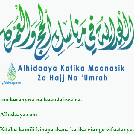
Salaf Wa Ummah
Firaq-Makundi
Fiqh-Ibaadah
Duaa-Adhkaar
Fataawa Za Ulamaa
Kauli Za Salaf
Akhlaaq-Aadaab
Raqaaiq
Familia-Jamii
Maswali-Majibu
Imekusanywa na kuandaliwa na:
Chemsha Bongo
Vitabu
Alhidaaya.com
Mapishi
Kitabu kamili kinapatikana katika viungo vifuatavyo.