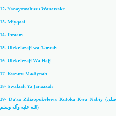
12- Yanayowahusu Wanawake
13- Miyqaat
14- Ihraam
15- Utekelazaji wa ‘Umrah
16- Utekelezaji Wa Hajj
17- Kuzuru Madiynah
18- Swalaah Ya Janaazah
19- Du'aa Zilizopokelewa Kutoka Kwa Nabiy
(
لى
الله عليه وآله وسلم
)