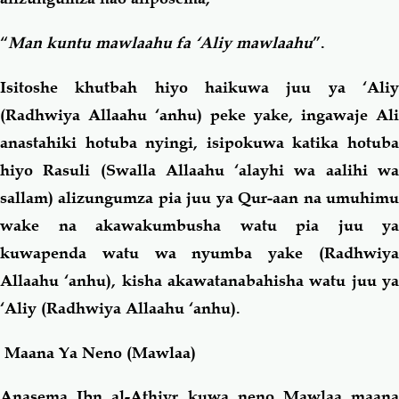
“
Man kuntu mawlaahu fa ‘Aliy mawlaahu
”.
Isitoshe khutbah hiyo haikuwa juu ya ‘Aliy
(Radhwiya Allaahu ‘anhu) peke yake, ingawaje Ali
anastahiki hotuba nyingi, isipokuwa katika hotuba
hiyo Rasuli (Swalla Allaahu ‘alayhi wa aalihi wa
sallam) alizungumza pia juu ya Qur-aan na umuhimu
wake na akawakumbusha watu pia juu ya
kuwapenda watu wa nyumba yake (Radhwiya
Allaahu ‘anhu), kisha akawatanabahisha watu juu ya
‘Aliy (Radhwiya Allaahu ‘anhu).
Maana Ya Neno (Mawlaa)
Anasema Ibn al-Athiyr kuwa neno Mawlaa maana