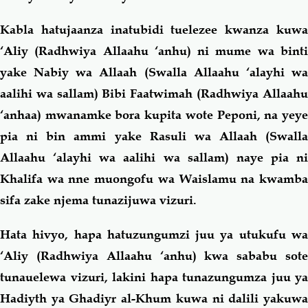
Kabla hatujaanza inatubidi tuelezee kwanza kuwa
‘Aliy (Radhwiya Allaahu ‘anhu) ni mume wa binti
yake Nabiy wa Allaah (Swalla Allaahu ‘alayhi wa
aalihi wa sallam) Bibi Faatwimah (Radhwiya Allaahu
‘anhaa) mwanamke bora kupita wote Peponi, na yeye
pia ni bin ammi yake Rasuli wa Allaah (Swalla
Allaahu ‘alayhi wa aalihi wa sallam) naye pia ni
Khalifa wa nne muongofu wa Waislamu na kwamba
sifa zake njema tunazijuwa vizuri.
Hata hivyo, hapa hatuzungumzi juu ya utukufu wa
‘Aliy (Radhwiya Allaahu ‘anhu) kwa sababu sote
tunauelewa vizuri, lakini hapa tunazungumza juu ya
Hadiyth ya Ghadiyr al-Khum kuwa ni dalili yakuwa