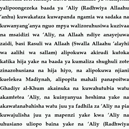
yalipoongezeka baada ya ‘Aliy (Radhwiya Allaahu
‘anhu) kuwakataza kuwapanda ngamia wa sadaka na
kuwanyang’anya nguo mpya walizoruhusiwa kuzivaa
na msaidizi wa ‘Aliy, na Allaah ndiye anayejuwa
zaidi, basi Rasuli wa Allaah (Swalla Allaahu ‘alayhi
wa aalihi wa sallam) alipokuwa akirudi kutoka
katika hija yake na baada ya kumaliza shughuli zote
zinazohusiana na hija hiyo, na alipokuwa njiani
kuelekea Madiynah, alipopita mahali panapoitwa
Ghadiyr al-Khum akainuka na kuwahutubia watu
akamtetea ‘Aliy, na kuinyanyua heshima yake na
akawatanabahisha watu juu ya fadhila za ‘Aliy na pia
kuwajulisha juu ya mapenzi yake kwa ‘Aliy na
uhusiano uliopo baina yake na ‘Aliy (Radhwiya