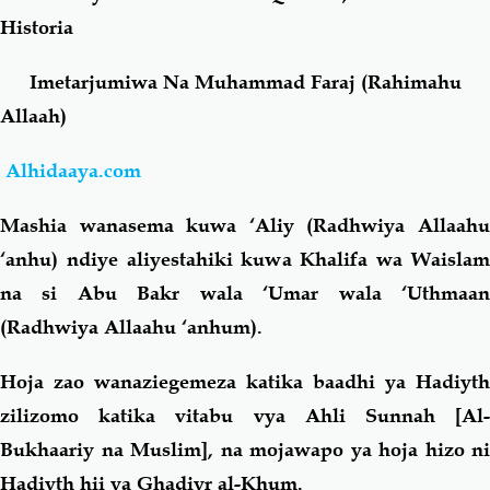
Historia
Salaf Wa Ummah
Firaq-Makundi
Imetarjumiwa Na Muhammad Faraj (Rahimahu
Allaah)
Fiqh-Ibaadah
Duaa-Adhkaar
Alhidaaya.com
Fataawa Za Ulamaa
Kauli Za Salaf
Mashia wanasema kuwa ‘Aliy (Radhwiya Allaahu
Akhlaaq-Aadaab
Raqaaiq
‘anhu) ndiye aliyestahiki kuwa Khalifa wa Waislam
na si Abu Bakr wala ‘Umar wala ‘Uthmaan
Familia-Jamii
Maswali-Majibu
(Radhwiya Allaahu ‘anhum).
Hoja zao wanaziegemeza katika baadhi ya Hadiyth
Chemsha Bongo
Vitabu
zilizomo katika vitabu vya Ahli Sunnah [Al-
Bukhaariy na Muslim], na mojawapo ya hoja hizo ni
Mapishi
Hadiyth hii ya Ghadiyr al-Khum.