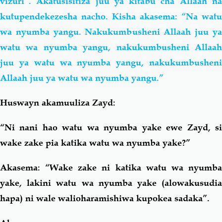
vizuri”. Akatusisitiza juu ya kitabu cha Allaah na
kutupendekezesha nacho. Kisha akasema: “Na watu
wa nyumba yangu. Nakukumbusheni Allaah juu ya
watu wa nyumba yangu, nakukumbusheni Allaah
juu ya watu wa nyumba yangu, nakukumbusheni
Allaah juu ya watu wa nyumba yangu.”
Huswayn akamuuliza Zayd:
“Ni nani hao watu wa nyumba yake ewe Zayd, si
wake zake pia katika watu wa nyumba yake?”
Akasema: “Wake zake ni katika watu wa nyumba
yake, lakini watu wa nyumba yake (alowakusudia
hapa) ni wale walioharamishiwa kupokea sadaka”.