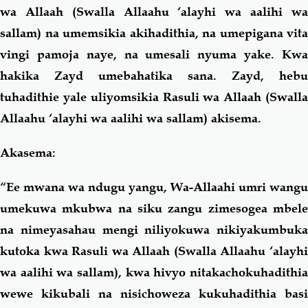
wa Allaah (Swalla Allaahu ‘alayhi wa aalihi wa
sallam) na umemsikia akihadithia, na umepigana vita
vingi pamoja naye, na umesali nyuma yake. Kwa
hakika Zayd umebahatika sana. Zayd, hebu
tuhadithie yale uliyomsikia Rasuli wa Allaah (Swalla
Allaahu ‘alayhi wa aalihi wa sallam) akisema.
Akasema:
“Ee mwana wa ndugu yangu, Wa-Allaahi umri wangu
umekuwa mkubwa na siku zangu zimesogea mbele
na nimeyasahau mengi niliyokuwa nikiyakumbuka
kutoka kwa Rasuli wa Allaah (Swalla Allaahu ‘alayhi
wa aalihi wa sallam), kwa hivyo nitakachokuhadithia
wewe kikubali na nisichoweza kukuhadithia basi