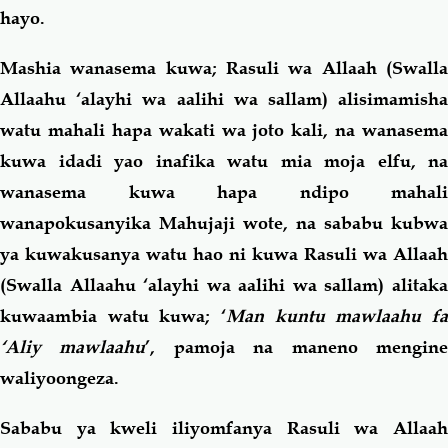
hayo.
Mashia wanasema kuwa; Rasuli wa Allaah (Swalla
Allaahu ‘alayhi wa aalihi wa sallam) alisimamisha
watu mahali hapa wakati wa joto kali, na wanasema
kuwa idadi yao inafika watu mia moja elfu, na
wanasema kuwa hapa ndipo mahali
wanapokusanyika Mahujaji wote, na sababu kubwa
ya kuwakusanya watu hao ni kuwa Rasuli wa Allaah
(Swalla Allaahu ‘alayhi wa aalihi wa sallam) alitaka
kuwaambia watu kuwa; ‘
Man kuntu mawlaahu fa
‘Aliy mawlaahu
’, pamoja na maneno mengin
waliyoongeza.
Sababu ya kweli iliyomfanya Rasuli wa Allaah