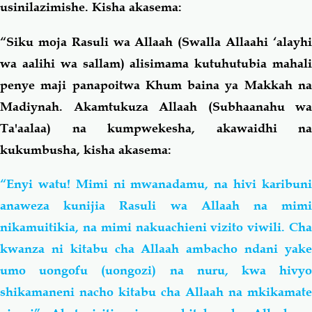
usinilazimishe. Kisha akasema:
“Siku moja Rasuli wa Allaah (Swalla Allaahi ‘alayhi
wa aalihi wa sallam) alisimama kutuhutubia mahali
penye maji panapoitwa Khum baina ya Makkah na
Madiynah. Akamtukuza Allaah (Subhaanahu wa
Ta'aalaa) na kumpwekesha, akawaidhi na
kukumbusha, kisha akasema:
“Enyi watu! Mimi ni mwanadamu, na hivi karibuni
anaweza kunijia Rasuli wa Allaah na mimi
nikamuitikia, na mimi nakuachieni vizito viwili. Cha
kwanza ni kitabu cha Allaah ambacho ndani yake
umo uongofu (uongozi) na nuru, kwa hivyo
shikamaneni nacho kitabu cha Allaah na mkikamate