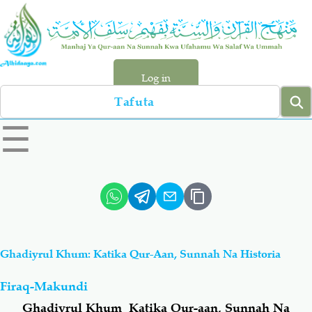
Skip
to
main
content
Log in
Search
left
☰
sidebar
menu
Qur-aan
Hadiyth
Sunnah
Tawhiyd
Ghadiyrul Khum: Katika Qur-Aan, Sunnah Na Historia
Aqiydah
Manhaj
Firaq-Makundi
Shirki & Kufru
Bid-'ah (Uzushi)
Ghadiyrul Khum Katika Qur-aan, Sunnah Na