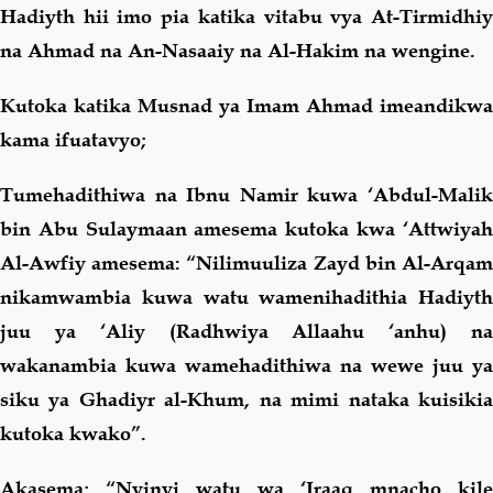
Hadiyth hii imo pia katika vitabu vya At-Tirmidhiy
na Ahmad na An-Nasaaiy na Al-Hakim na wengine.
Kutoka katika Musnad ya Imam Ahmad imeandikwa
kama ifuatavyo;
Tumehadithiwa na Ibnu Namir kuwa ‘Abdul-Malik
bin Abu Sulaymaan amesema kutoka kwa ‘Attwiyah
Al-Awfiy amesema: “Nilimuuliza Zayd bin Al-Arqam
nikamwambia kuwa watu wamenihadithia Hadiyth
juu ya ‘Aliy (Radhwiya Allaahu ‘anhu) na
wakanambia kuwa wamehadithiwa na wewe juu ya
siku ya Ghadiyr al-Khum, na mimi nataka kuisikia
kutoka kwako”.
Akasema; “Nyinyi watu wa ‘Iraaq mnacho kile