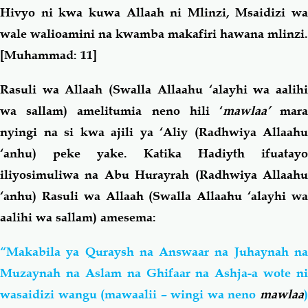
Hivyo ni kwa kuwa Allaah ni Mlinzi, Msaidizi wa
wale walioamini na kwamba makafiri hawana mlinzi
.
[
Muhammad: 11]
Rasuli wa Allaah (Swalla Allaahu ‘alayhi wa aalihi
wa sallam) amelitumia neno hili ‘
mawlaa’
mar
nyingi na si kwa ajili ya ‘Aliy (Radhwiya Allaahu
‘anhu) peke yake. Katika Hadiyth ifuatayo
iliyosimuliwa na Abu Hurayrah (Radhwiya Allaahu
‘anhu) Rasuli wa Allaah (Swalla Allaahu ‘alayhi wa
aalihi wa sallam) amesema:
“Makabila ya Quraysh na Answaar na Juhaynah na
Muzaynah na Aslam na Ghifaar na Ashja-a wote ni
wasaidizi wangu (mawaalii – wingi wa neno
mawlaa
)