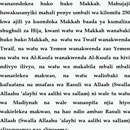
wanaondokea huko huko Makkah. Mahujaji
hawakusanyiki mahali penye umbali wa kilomita 250
kwa ajili ya kuondoka Makkah baada ya kumaliza
shughuli za Hija, kwani watu wa Makkah wanabaki
huko huko Makkah, na watu wa Twaif wanakwenda
Twaif, na watu wa Yemen wanakwenda zao Yemen
na watu wa Al-Kuufa wanakwenda Al-Kuufa na hivi
ndivyo ilivyo, na watu wa makabila mbali mbali
wanaelekea makwao, na watu waliobaki na
kufuatana na msafara wa Rasuli wa Allaah (Swalla
Allaahu ‘alayhi wa aalihi wa sallam) ni wale tu watu
wa Madiynah na wale wanaopita njia hiyo
wakielekea makwao, na hao ndio ambao Rasuli wa
Allaah (Swalla Allaahu ‘alayhi wa aalihi wa sallam)
alizungumza nao aliposema;