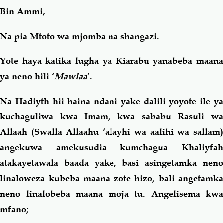
Bin Ammi,
Na pia Mtoto wa mjomba na shangazi.
Yote haya katika lugha ya Kiarabu yanabeba maana
ya neno hili ‘
Mawlaa
’.
Na Hadiyth hii haina ndani yake dalili yoyote ile ya
kuchaguliwa kwa Imam, kwa sababu Rasuli wa
Allaah (Swalla Allaahu ‘alayhi wa aalihi wa sallam)
angekuwa amekusudia kumchagua Khaliyfah
atakayetawala baada yake, basi asingetamka neno
linaloweza kubeba maana zote hizo, bali angetamka
neno linalobeba maana moja tu. Angelisema kwa
mfano;