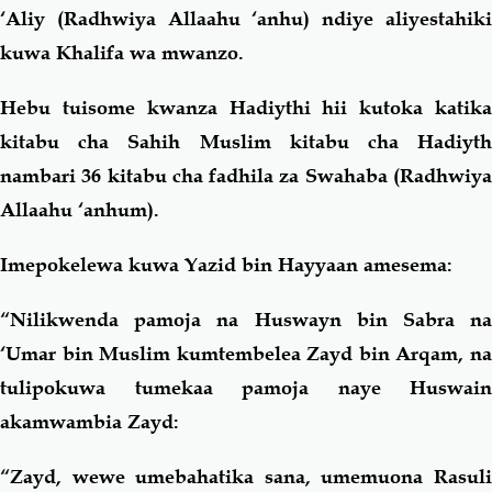
‘Aliy (Radhwiya Allaahu ‘anhu) ndiye aliyestahiki
kuwa Khalifa wa mwanzo.
Hebu tuisome kwanza Hadiythi hii kutoka katika
kitabu cha Sahih Muslim kitabu cha Hadiyth
nambari 36 kitabu cha fadhila za Swahaba (Radhwiya
Allaahu ‘anhum).
Imepokelewa kuwa Yazid bin Hayyaan amesema:
“Nilikwenda pamoja na Huswayn bin Sabra na
‘Umar bin Muslim kumtembelea Zayd bin Arqam, na
tulipokuwa tumekaa pamoja naye Huswain
akamwambia Zayd:
“Zayd, wewe umebahatika sana, umemuona Rasuli