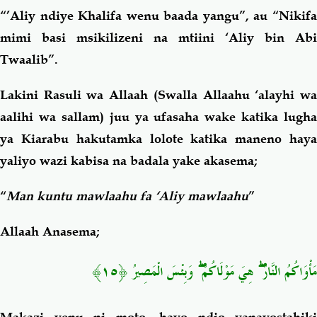
“’Aliy ndiye Khalifa wenu baada yangu”, au “Nikifa
mimi basi msikilizeni na mtiini ‘Aliy bin Abi
Twaalib”.
Lakini Rasuli wa Allaah (Swalla Allaahu ‘alayhi wa
aalihi wa sallam) juu ya ufasaha wake katika lugha
ya Kiarabu hakutamka lolote katika maneno haya
yaliyo wazi kabisa na badala yake akasema;
“
Man kuntu mawlaahu fa ‘Aliy mawlaahu
”
Allaah Anasema;
مَأْوَاكُمُ النَّارُ ۖ هِيَ مَوْلَاكُمْ ۖ وَبِئْسَ الْمَصِيرُ ﴿١٥﴾