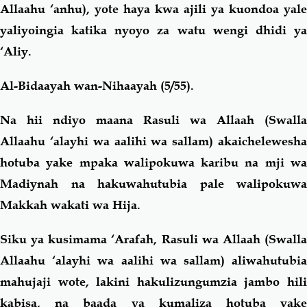
Allaahu ‘anhu), yote haya kwa ajili ya kuondoa yale
yaliyoingia katika nyoyo za watu wengi dhidi ya
‘Aliy.
Al-Bidaayah wan-Nihaayah (5/55).
Na hii ndiyo maana Rasuli wa Allaah (Swalla
Allaahu ‘alayhi wa aalihi wa sallam) akaichelewesha
hotuba yake mpaka walipokuwa karibu na mji wa
Madiynah na hakuwahutubia pale walipokuwa
Makkah wakati wa Hija.
Siku ya kusimama ‘Arafah, Rasuli wa Allaah (Swalla
Allaahu ‘alayhi wa aalihi wa sallam) aliwahutubia
mahujaji wote, lakini hakulizungumzia jambo hili
kabisa, na baada ya kumaliza hotuba yake