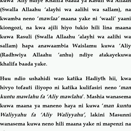
kuwa ‘Aliy ndiye Khalifa baada ya Rasuli wa Allaah
(Swalla Allaahu ‘alayhi wa aalihi wa sallam), na
kwamba neno ‘
mawlaa’
maana yake ni ‘waali’ yaan
kiongozi, na kwa ajili hiyo tukio hili lina maana
kuwa Rasuli (Swalla Allaahu ‘alayhi wa aalihi wa
sallam) hapa anawaambia Waislamu kuwa ‘Aliy
(Radhwiya Allaahu ‘anhu) ndiye atakayekuwa
khalifa baada yake.
Huu ndio ushahidi wao katika Hadiyth hii, kwa
hivyo tofauti iliyopo ni katika kulifasiri neno ‘
man
kuntu mawlahu fa ‘Aliy mawlahu
’. Mashia wanasema
kuwa maana ya maneno haya ni kuwa ‘
man kuntu
Waliyyahu fa ‘Aliy Waliyyahu’
, lakini Masunn
wanasema kuwa neno hili maana yake ni mapenzi na