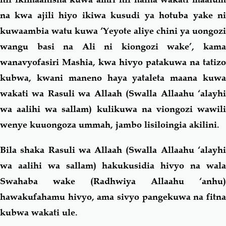
na kwa ajili hiyo ikiwa kusudi ya hotuba yake ni
kuwaambia watu kuwa ‘Yeyote aliye chini ya uongozi
wangu basi na Ali ni kiongozi wake’, kama
wanavyofasiri Mashia, kwa hivyo patakuwa na tatizo
kubwa, kwani maneno haya yataleta maana kuwa
wakati wa Rasuli wa Allaah (Swalla Allaahu ‘alayhi
wa aalihi wa sallam) kulikuwa na viongozi wawili
wenye kuuongoza ummah, jambo lisiloingia akilini.
Bila shaka Rasuli wa Allaah (Swalla Allaahu ‘alayhi
wa aalihi wa sallam) hakukusidia hivyo na wala
Swahaba wake (Radhwiya Allaahu ‘anhu)
hawakufahamu hivyo, ama sivyo pangekuwa na fitna
kubwa wakati ule.