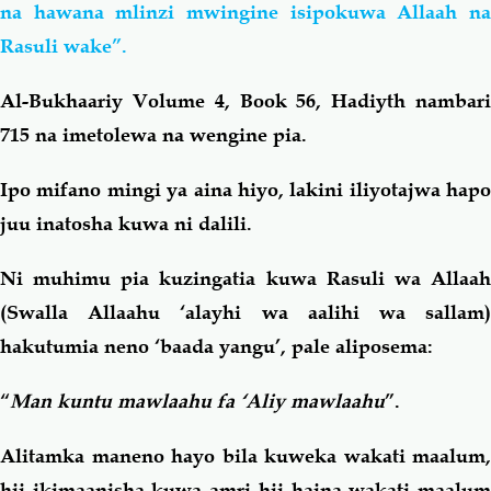
na hawana mlinzi mwingine isipokuwa Allaah na
Rasuli wake”.
Al-Bukhaariy Volume 4, Book 56, Hadiyth nambari
715 na imetolewa na wengine pia.
Ipo mifano mingi ya aina hiyo, lakini iliyotajwa hapo
juu inatosha kuwa ni dalili.
Ni muhimu pia kuzingatia kuwa Rasuli wa Allaah
(Swalla Allaahu ‘alayhi wa aalihi wa sallam)
hakutumia neno ‘baada yangu’, pale aliposema:
“
Man kuntu mawlaahu fa ‘Aliy mawlaahu
”.
Alitamka maneno hayo bila kuweka wakati maalum,
hii ikimaanisha kuwa amri hii haina wakati maalum