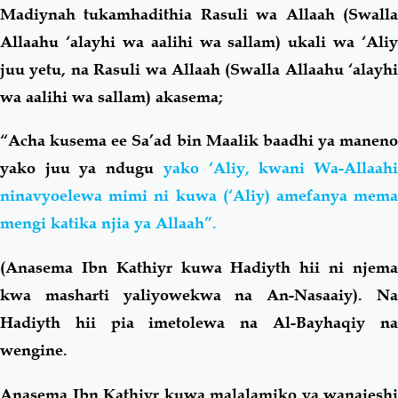
Madiynah tukamhadithia Rasuli wa Allaah (Swalla
Allaahu ‘alayhi wa aalihi wa sallam) ukali wa ‘Aliy
juu yetu, na Rasuli wa Allaah (Swalla Allaahu ‘alayhi
wa aalihi wa sallam) akasema;
“Acha kusema ee Sa’ad bin Maalik baadhi ya maneno
yako juu ya ndugu
yako ‘Aliy, kwani Wa-Allaah
ninavyoelewa mimi ni kuwa (‘Aliy) amefanya mema
mengi katika njia ya Allaah”.
(Anasema Ibn Kathiyr kuwa Hadiyth hii ni njema
kwa masharti yaliyowekwa na An-Nasaaiy). Na
Hadiyth hii pia imetolewa na Al-Bayhaqiy na
wengine.
Anasema Ibn Kathiyr kuwa malalamiko ya wanajeshi