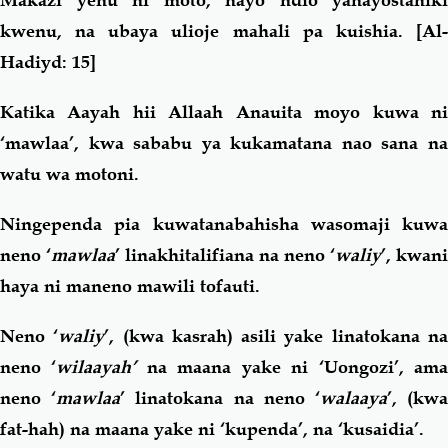
Makazi yenu ni moto, hayo ndio yanayostahiki
kwenu, na ubaya ulioje mahali pa kuishia.
[Al-
Hadiyd: 15]
Katika Aayah hii Allaah Anauita moyo kuwa ni
‘mawlaa’, kwa sababu ya kukamatana nao sana na
watu wa motoni.
Ningependa pia kuwatanabahisha wasomaji kuwa
neno ‘
mawlaa
’ linakhitalifiana na neno ‘
waliy
’, kwani
haya ni maneno mawili tofauti.
Neno ‘
waliy
’, (kwa kasrah) asili yake linatokana n
neno ‘
w
i
laayah’
na maana yake ni ‘Uongozi’, am
neno ‘
mawlaa
’ linatokana na neno ‘
w
a
laaya
’, (kw
fat-hah) na maana yake ni ‘kupenda’, na ‘kusaidia’.