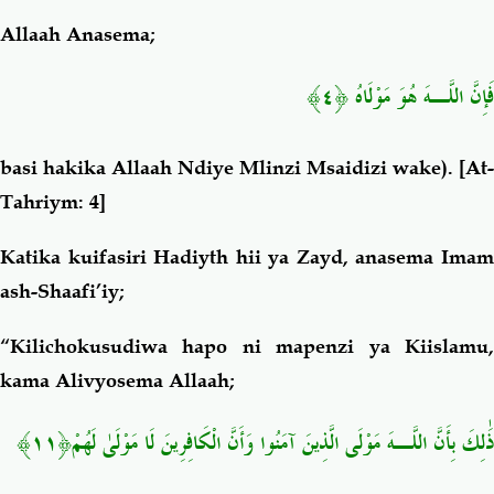
Allaah Anasema;
فَإِنَّ اللَّـهَ هُوَ مَوْلَاهُ ﴿٤﴾
basi hakika Allaah Ndiye Mlinzi Msaidizi wake
).
[At-
Tahriym: 4]
Katika kuifasiri Hadiyth hii ya Zayd, anasema Imam
ash-Shaafi’iy;
“Kilichokusudiwa hapo ni mapenzi ya Kiislamu,
kama Alivyosema Allaah;
ذَٰلِكَ بِأَنَّ اللَّـهَ مَوْلَى الَّذِينَ آمَنُوا وَأَنَّ الْكَافِرِينَ لَا مَوْلَىٰ لَهُمْ﴿١١﴾