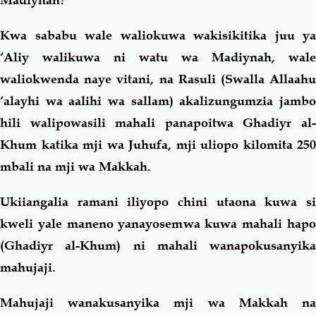
Madiynah?
Kwa sababu wale waliokuwa wakisikitika juu ya
‘Aliy walikuwa ni watu wa Madiynah, wale
waliokwenda naye vitani, na Rasuli (Swalla Allaahu
‘alayhi wa aalihi wa sallam) akalizungumzia jambo
hili walipowasili mahali panapoitwa Ghadiyr al-
Khum katika mji wa Juhufa, mji uliopo kilomita 250
mbali na mji wa Makkah.
Ukiiangalia ramani iliyopo chini utaona kuwa si
kweli yale maneno yanayosemwa kuwa mahali hapo
(Ghadiyr al-Khum) ni mahali wanapokusanyika
mahujaji.
Mahujaji wanakusanyika mji wa Makkah na