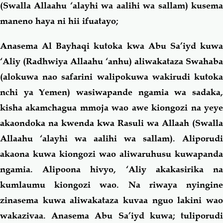
(Swalla Allaahu ‘alayhi wa aalihi wa sallam) kusema
maneno haya ni hii ifuatayo;
Anasema Al Bayhaqi kutoka kwa Abu Sa’iyd kuwa
‘Aliy (Radhwiya Allaahu ‘anhu) aliwakataza Swahaba
(alokuwa nao safarini walipokuwa wakirudi kutoka
nchi ya Yemen) wasiwapande ngamia wa sadaka,
kisha akamchagua mmoja wao awe kiongozi na yeye
akaondoka na kwenda kwa Rasuli wa Allaah (Swalla
Allaahu ‘alayhi wa aalihi wa sallam). Aliporudi
akaona kuwa kiongozi wao aliwaruhusu kuwapanda
ngamia. Alipoona hivyo, ‘Aliy akakasirika na
kumlaumu kiongozi wao. Na riwaya nyingine
zinasema kuwa aliwakataza kuvaa nguo lakini wao
wakazivaa. Anasema Abu Sa’iyd kuwa; tuliporudi