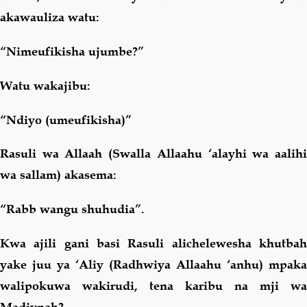
akawauliza watu:
“Nimeufikisha ujumbe?”
Watu wakajibu:
“Ndiyo (umeufikisha)”
Rasuli wa Allaah (Swalla Allaahu ‘alayhi wa aalihi
wa sallam) akasema:
“Rabb wangu shuhudia”.
Kwa ajili gani basi Rasuli alichelewesha khutbah
yake juu ya ‘Aliy (Radhwiya Allaahu ‘anhu) mpaka
walipokuwa wakirudi, tena karibu na mji wa