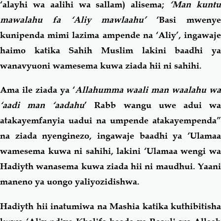
‘alayhi wa aalihi wa sallam) alisema;
‘Man kunt
mawalahu fa ‘Aliy mawlaahu’
‘Basi mweny
kunipenda mimi lazima ampende na ‘Aliy’, ingawaje
haimo katika Sahih Muslim lakini baadhi ya
wanavyuoni wamesema kuwa ziada hii ni sahihi.
Ama ile ziada ya ‘
Allahumma waali man waalahu wa
‘aadi man ‘aadahu
’ Rabb wangu uwe adui w
atakayemfanyia uadui na umpende atakayempenda”
na ziada nyenginezo, ingawaje baadhi ya ‘Ulamaa
wamesema kuwa ni sahihi, lakini ‘Ulamaa wengi wa
Hadiyth wanasema kuwa ziada hii ni maudhui. Yaani
maneno ya uongo yaliyozidishwa.
Hadiyth hii inatumiwa na Mashia katika kuthibitisha