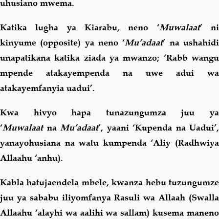
uhusiano mwema.
Katika lugha ya Kiarabu, neno ‘
Muwalaat
’ n
kinyume (opposite) ya neno ‘
Mu’adaat
’ na ushahid
unapatikana katika ziada ya mwanzo; ‘Rabb wangu
mpende atakayempenda na uwe adui wa
atakayemfanyia uadui’.
Kwa hivyo hapa tunazungumza juu ya
‘
Muwalaat
na
Mu’adaat
’, yaani ‘Kupenda na Uadui’,
yanayohusiana na watu kumpenda ‘Aliy (Radhwiya
Allaahu ‘anhu).
Kabla hatujaendela mbele, kwanza hebu tuzungumze
juu ya sababu iliyomfanya Rasuli wa Allaah (Swalla
Allaahu ‘alayhi wa aalihi wa sallam) kusema maneno