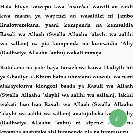
Hata hivyo kuwepo kwa ‘
mawlaa’
wawili au zaid
kwa maana ya wapenzi au wasaidizi ni jambo
linalowezekana, yaani kumpenda na kumsaidia
Rasuli wa Allaah (Swalla Allaahu ‘alayhi wa aalihi
wa sallam) na pia kumpenda na kumsaidia ‘Aliy
(Radhwiya Allaahu ‘anhu) wakati mmoja.
Kutokana na yote haya tunaelewa kuwa Hadiyth hii
ya Ghadiyr al-Khum haina uhusiano wowote wa nani
atakayekuwa kiongozi baada ya Rasuli wa Allaah
(Swalla Allaahu ‘alayhi wa aalihi wa sallam), lakini
wakati huo huo Rasuli wa Allaah (Swalla Allaahu
‘alayhi wa aalihi wa sallam) anatujulisha kuwa ‘Aliy
⌂
(Radhwiya Allaahu ‘anhu) ni kipenzi chake na
kwamba anatutaka sisi tumpende pia na tumnusuru.