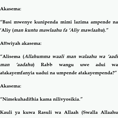
Akasema:
“Basi mwenye kunipenda mimi lazima ampende na
‘Aliy (
man kuntu mawlaahu fa ‘Aliy mawlaahu
).”
Attwiyah akasema:
“Alisema (
Allahumma waali man walaahu wa ‘aad
man ‘aadahu
) Rabb wangu uwe adui w
atakayemfanyia uadui na umpende atakayempenda?”
Akasema:
“Nimekuhadithia kama nilivyosikia.”
Kauli ya kuwa Rasuli wa Allaah (Swalla Allaahu