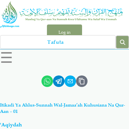
Skip
to
main
content
Log in
Search
left
☰
sidebar
menu
Qur-aan
Hadiyth
Sunnah
Tawhiyd
Itikadi Ya Ahlus-Sunnah Wal-Jamaa’ah Kuhusiana Na Qur-
Aqiydah
Manhaj
Aan – 01
'Aqiydah
Shirki & Kufru
Bid-'ah (Uzushi)