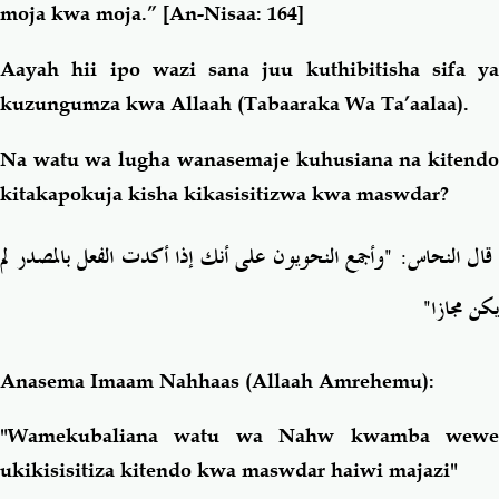
moja kwa moja.”
[An-Nisaa: 164]
Aayah hii ipo wazi sana juu kuthibitisha sifa ya
kuzungumza kwa Allaah (Tabaaraka Wa Ta’aalaa).
Na watu wa lugha wanasemaje kuhusiana na kitendo
kitakapokuja kisha kikasisitizwa kwa maswdar?
ﻗﺎﻝ ﺍﻟﻨﺤﺎﺱ: "ﻭﺃﺟﻤﻊ ﺍﻟﻨﺤﻮﻳﻮﻥ ﻋﻠﻰ ﺃﻧﻚ ﺇﺫﺍ ﺃﻛﺪﺕ ﺍﻟﻔﻌﻞ ﺑﺎﻟﻤﺼﺪﺭ ﻟﻢ
"
ﻳﻜﻦ ﻣﺠﺎﺯﺍ
Anasema Imaam Nahhaas (Allaah Amrehemu):
"Wamekubaliana watu wa Nahw kwamba wewe
ukikisisitiza kitendo kwa maswdar haiwi majazi"