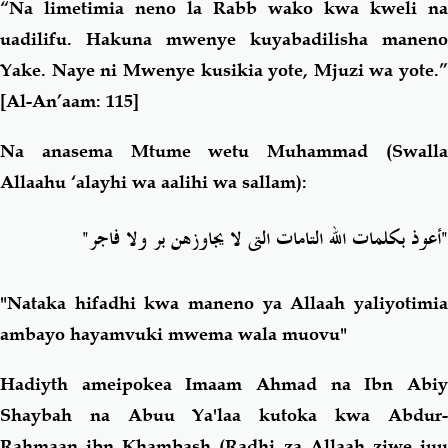
“Na limetimia neno la Rabb wako kwa kweli na
uadilifu. Hakuna mwenye kuyabadilisha maneno
Yake. Naye ni Mwenye kusikia yote, Mjuzi wa yote.”
[Al-An’aam: 115]
Na anasema Mtume wetu Muhammad (Swalla
Allaahu ‘alayhi wa aalihi wa sallam):
"
أعوذ بكلمات الله التامات التى لا يجاوزهن بر ولا فاجر
"
"Nataka hifadhi kwa maneno ya Allaah yaliyotimia
ambayo hayamvuki mwema wala muovu"
Hadiyth ameipokea Imaam Ahmad na Ibn Abiy
Shaybah na Abuu Ya'laa kutoka kwa Abdur-
Rahmaan ibn Khambash (Radhi za Allaah ziwe juu