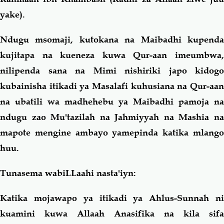
yake).
Ndugu msomaji, kutokana na Maibadhi kupenda
kujitapa na kueneza kuwa Qur-aan imeumbwa,
nilipenda sana na Mimi nishiriki japo kidogo
kubainisha itikadi ya Masalafi kuhusiana na Qur-aan
na ubatili wa madhehebu ya Maibadhi pamoja na
ndugu zao Mu'tazilah na Jahmiyyah na Mashia na
mapote mengine ambayo yamepinda katika mlango
huu.
Tunasema wabiLLaahi nasta'iyn:
Katika mojawapo ya itikadi ya Ahlus-Sunnah ni
kuamini kuwa Allaah Anasifika na kila sifa