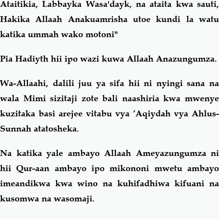
Ataitikia, Labbayka Wasa'dayk, na ataita kwa sauti,
Hakika Allaah Anakuamrisha utoe kundi la watu
katika ummah wako motoni"
Pia Hadiyth hii ipo wazi kuwa Allaah Anazungumza.
Wa-Allaahi, dalili juu ya sifa hii ni nyingi sana na
wala Mimi sizitaji zote bali naashiria kwa mwenye
kuzitaka basi arejee vitabu vya ‘Aqiydah vya Ahlus-
Sunnah atatosheka.
Na katika yale ambayo Allaah Ameyazungumza ni
hii Qur-aan ambayo ipo mikononi mwetu ambayo
imeandikwa kwa wino na kuhifadhiwa kifuani na
kusomwa na wasomaji.