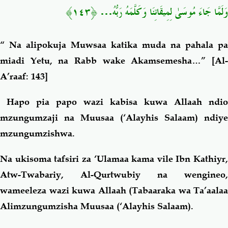
﴿١٤٣﴾
…
وَلَمَّا جَاءَ مُوسَىٰ لِمِيقَاتِنَا وَكَلَّمَهُ رَبُّهُ
“ Na alipokuja Muwsaa katika muda na pahala pa
miadi Yetu, na Rabb wake Akamsemesha…”
[Al-
A’raaf: 143]
Hapo pia papo wazi kabisa kuwa Allaah ndio
mzungumzaji na Muusaa (‘Alayhis Salaam) ndiye
mzungumzishwa.
Na ukisoma tafsiri za ‘Ulamaa kama vile Ibn Kathiyr,
Atw-Twabariy, Al-Qurtwubiy na wengineo,
wameeleza wazi kuwa Allaah (Tabaaraka wa Ta’aalaa
Alimzungumzisha Muusaa (‘Alayhis Salaam).