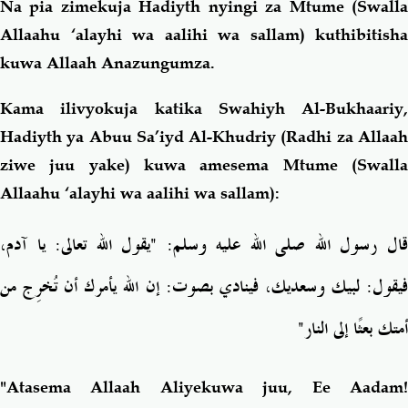
Na pia zimekuja Hadiyth nyingi za Mtume (Swalla
Allaahu ‘alayhi wa aalihi wa sallam) kuthibitisha
kuwa Allaah Anazungumza.
Kama ilivyokuja katika Swahiyh Al-Bukhaariy,
Hadiyth ya Abuu Sa’iyd Al-Khudriy (Radhi za Allaah
ziwe juu yake) kuwa amesema Mtume (Swalla
Allaahu ‘alayhi wa aalihi wa sallam):
ﻗﺎﻝ ﺭﺳﻮﻝ ﺍﻟﻠﻪ ﺻﻠﻰ ﺍﻟﻠﻪ ﻋﻠﻴﻪ ﻭﺳﻠﻢ: "ﻳﻘﻮﻝ ﺍﻟﻠﻪ ﺗﻌﺎﻟﻰ: ﻳﺎ ﺁﺩﻡ،
ﻓﻴﻘﻮﻝ: ﻟﺒﻴﻚ ﻭﺳﻌﺪﻳﻚ، ﻓﻴﻨﺎﺩﻱ ﺑﺼﻮﺕ: ﺇﻥ ﺍﻟﻠﻪ ﻳﺄﻣﺮﻙ ﺃﻥ ﺗُﺨﺮِﺝ ﻣﻦ
"
ﺃﻣﺘﻚ ﺑﻌﺜًﺎ ﺇﻟﻰ ﺍﻟﻨﺎﺭ
"Atasema Allaah Aliyekuwa juu, Ee Aadam!