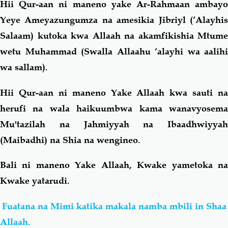
Hii Qur-aan ni maneno yake Ar-Rahmaan ambayo
Yeye Ameyazungumza na amesikia Jibriyl (‘Alayhis
Salaam) kutoka kwa Allaah na akamfikishia Mtume
wetu Muhammad (Swalla Allaahu ‘alayhi wa aalihi
wa sallam).
Hii Qur-aan ni maneno Yake Allaah kwa sauti na
herufi na wala haikuumbwa kama wanavyosema
Mu'tazilah na Jahmiyyah na Ibaadhwiyyah
(Maibadhi) na Shia na wengineo.
Bali ni maneno Yake Allaah, Kwake yametoka na
Kwake yatarudi.
Fuatana na Mimi katika makala namba mbili in Shaa
Allaah.