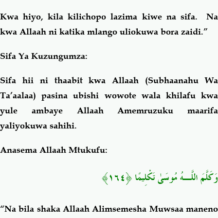
Kwa hiyo, kila kilichopo lazima kiwe na sifa. Na
kwa Allaah ni katika mlango uliokuwa bora zaidi.”
Sifa Ya Kuzungumza:
Sifa hii ni thaabit kwa Allaah (Subhaanahu Wa
Ta’aalaa) pasina ubishi wowote wala khilafu kwa
yule ambaye Allaah Amemruzuku maarifa
yaliyokuwa sahihi.
Anasema Allaah Mtukufu:
﴿١٦٤﴾
اللَّـهُ مُوسَىٰ تَكْلِيمًا
وَكَلَّمَ
“Na bila shaka Allaah Alimsemesha Muwsaa maneno