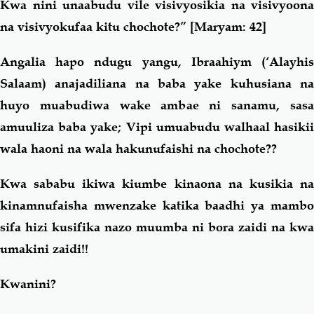
Kwa nini unaabudu vile visivyosikia na visivyoona
na visivyokufaa kitu chochote?”
[Maryam: 42]
Angalia hapo ndugu yangu, Ibraahiym (‘Alayhis
Salaam) anajadiliana na baba yake kuhusiana na
huyo muabudiwa wake ambae ni sanamu, sasa
amuuliza baba yake; Vipi umuabudu walhaal hasikii
wala haoni na wala hakunufaishi na chochote??
Kwa sababu ikiwa kiumbe kinaona na kusikia na
kinamnufaisha mwenzake katika baadhi ya mambo
sifa hizi kusifika nazo muumba ni bora zaidi na kwa
umakini zaidi!!
Kwanini?