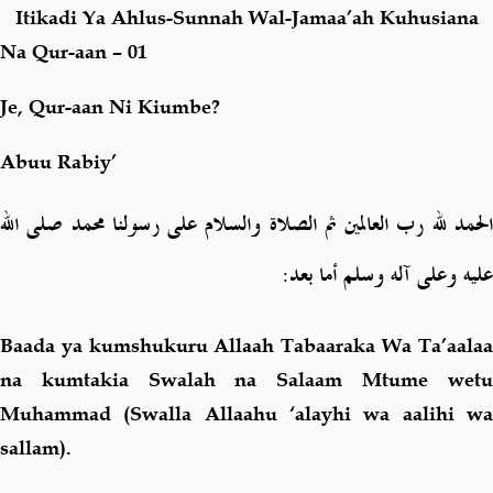
Itikadi Ya Ahlus-Sunnah Wal-Jamaa’ah Kuhusiana
Na Qur-aan – 01
Salaf Wa Ummah
Firaq-Makundi
Je, Qur-aan Ni Kiumbe?
Fiqh-Ibaadah
Duaa-Adhkaar
Abuu Rabiy’
Fataawa Za Ulamaa
Kauli Za Salaf
الحمد لله رب العالمين ثم الصلاة والسلام على رسولنا محمد صلى الله
Akhlaaq-Aadaab
Raqaaiq
:
عليه وعلى آله وسلم أما بعد
Familia-Jamii
Maswali-Majibu
Baada ya kumshukuru Allaah Tabaaraka Wa Ta’aalaa
na kumtakia Swalah na Salaam Mtume wetu
Chemsha Bongo
Vitabu
Muhammad (Swalla Allaahu ‘alayhi wa aalihi wa
sallam).
Mapishi