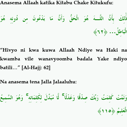
Anasema Allaah katika Kitabu Chake Kitukufu:
ذَٰلِكَ بِأَنَّ اللَّـهَ هُوَ الْحَقُّ وَأَنَّ مَا يَدْعُونَ مِن دُونِهِ هُوَ
﴿٦٢﴾
…
الْبَاطِلُ
“Hivyo ni kwa kuwa Allaah Ndiye wa Haki na
kwamba vile wanavyoomba badala Yake ndiyo
batili…”
[Al-Hajj: 62]
Na anasema tena Jalla Jalaaluhu:
وَتَمَّتْ كَلِمَتُ رَبِّكَ صِدْقًا وَعَدْلًا ۚ لَّا مُبَدِّلَ لِكَلِمَاتِهِ ۚ وَهُوَ السَّمِيعُ
﴿١١٥﴾
الْعَلِيمُ