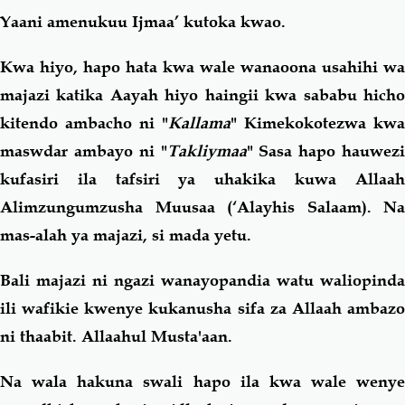
Yaani amenukuu Ijmaa’ kutoka kwao.
Kwa hiyo, hapo hata kwa wale wanaoona usahihi wa
majazi katika Aayah hiyo haingii kwa sababu hicho
kitendo ambacho ni "
Kallama
" Kimekokotezwa kwa
maswdar ambayo ni "
Takliymaa
" Sasa hapo hauwezi
kufasiri ila tafsiri ya uhakika kuwa Allaah
Alimzungumzusha Muusaa (‘Alayhis Salaam). Na
mas-alah ya majazi, si mada yetu.
Bali majazi ni ngazi wanayopandia watu waliopinda
ili wafikie kwenye kukanusha sifa za Allaah ambazo
ni thaabit. Allaahul Musta'aan.
Na wala hakuna swali hapo ila kwa wale wenye