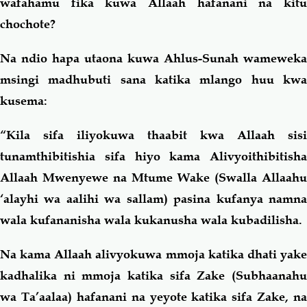
wafahamu fika kuwa Allaah hafanani na kitu
chochote?
Na ndio hapa utaona kuwa Ahlus-Sunah wameweka
msingi madhubuti sana katika mlango huu kwa
kusema:
“Kila sifa iliyokuwa thaabit kwa Allaah sisi
tunamthibitishia sifa hiyo kama Alivyoithibitisha
Allaah Mwenyewe na Mtume Wake (Swalla Allaahu
‘alayhi wa aalihi wa sallam) pasina kufanya namna
wala kufananisha wala kukanusha wala kubadilisha.
Na kama Allaah alivyokuwa mmoja katika dhati yake
kadhalika ni mmoja katika sifa Zake (Subhaanahu
wa Ta’aalaa) hafanani na yeyote katika sifa Zake, na