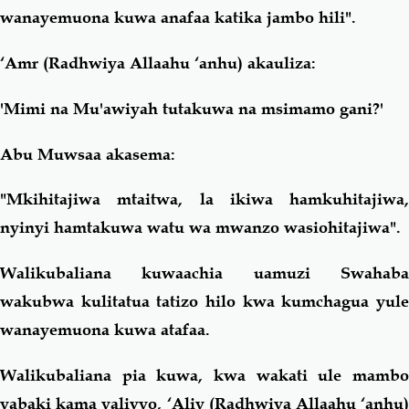
wanayemuona kuwa anafaa katika jambo hili".
‘Amr (Radhwiya Allaahu ‘anhu) akauliza:
'Mimi na Mu'awiyah tutakuwa na msimamo gani?'
Abu Muwsaa akasema:
"Mkihitajiwa mtaitwa, la ikiwa hamkuhitajiwa,
nyinyi hamtakuwa watu wa mwanzo wasiohitajiwa".
Walikubaliana kuwaachia uamuzi Swahaba
wakubwa kulitatua tatizo hilo kwa kumchagua yule
wanayemuona kuwa atafaa.
Walikubaliana pia kuwa, kwa wakati ule mambo
yabaki kama yalivyo, ‘Aliy (Radhwiya Allaahu ‘anhu)