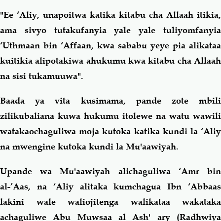
"Ee ‘Aliy, unapoitwa katika kitabu cha Allaah itikia,
ama sivyo tutakufanyia yale yale tuliyomfanyia
‘Uthmaan bin ‘Affaan, kwa sababu yeye pia alikataa
kuitikia alipotakiwa ahukumu kwa kitabu cha Allaah
na sisi tukamuuwa".
Baada ya vita kusimama, pande zote mbili
zilikubaliana kuwa hukumu itolewe na watu wawili
watakaochaguliwa moja kutoka katika kundi la ‘Aliy
na mwengine kutoka kundi la Mu'aawiyah.
Upande wa Mu'aawiyah alichaguliwa ‘Amr bin
al-’Aas, na ‘Aliy alitaka kumchagua Ibn ‘Abbaas
lakini wale waliojitenga walikataa wakataka
achaguliwe Abu Muwsaa al Ash' ary (Radhwiya