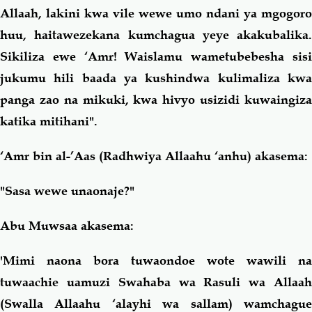
Allaah, lakini kwa vile wewe umo ndani ya mgogoro
huu, haitawezekana kumchagua yeye akakubalika.
Sikiliza ewe ‘Amr! Waislamu wametubebesha sisi
jukumu hili baada ya kushindwa kulimaliza kwa
panga zao na mikuki, kwa hivyo usizidi kuwaingiza
katika mitihani".
‘Amr bin al-’Aas (Radhwiya Allaahu ‘anhu) akasema:
"Sasa wewe unaonaje?"
Abu Muwsaa akasema:
'Mimi naona bora tuwaondoe wote wawili na
tuwaachie uamuzi Swahaba wa Rasuli wa Allaah
(Swalla Allaahu ‘alayhi wa sallam) wamchague