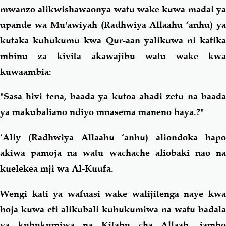
mwanzo alikwishawaonya watu wake kuwa madai ya
upande wa Mu'awiyah (Radhwiya Allaahu ‘anhu) ya
kutaka kuhukumu kwa Qur-aan yalikuwa ni katika
mbinu za kivita akawajibu watu wake kwa
kuwaambia:
"Sasa hivi tena, baada ya kutoa ahadi zetu na baada
ya makubaliano ndiyo mnasema maneno haya.?"
‘Aliy (Radhwiya Allaahu ‘anhu) aliondoka hapo
akiwa pamoja na watu wachache aliobaki nao na
kuelekea mji wa Al-Kuufa.
Wengi kati ya wafuasi wake walijitenga naye kwa
hoja kuwa eti alikubali kuhukumiwa na watu badala
ya kuhukumiwa na Kitabu cha Allaah, jambo