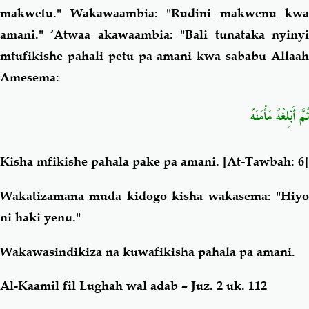
makwetu." Wakawaambia: "Rudini makwenu kwa
amani." ‘Atwaa akawaambia: "Bali tunataka nyinyi
mtufikishe pahali petu pa amani kwa sababu Allaah
Amesema:
ثُمَّ أَبْلِغْهُ مَأْمَنَهُ
Kisha mfikishe pahala pake pa amani.
[At-Tawbah: 6]
Wakatizamana muda kidogo kisha wakasema: "Hiyo
ni haki yenu."
Wakawasindikiza na kuwafikisha pahala pa amani.
Al-Kaamil fil Lughah wal adab – Juz. 2 uk. 112