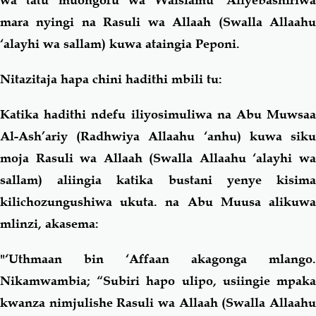
wa tatu muongofu wa Waislamu ‘Aliyebashiriwa
mara nyingi na Rasuli wa Allaah (Swalla Allaahu
‘alayhi wa sallam) kuwa ataingia Peponi.
Nitazitaja hapa chini hadithi mbili tu:
Katika hadithi ndefu iliyosimuliwa na Abu Muwsaa
Al-Ash’ariy (Radhwiya Allaahu ‘anhu) kuwa siku
moja Rasuli wa Allaah (Swalla Allaahu ‘alayhi wa
sallam) aliingia katika bustani yenye kisima
kilichozungushiwa ukuta. na Abu Muusa alikuwa
mlinzi, akasema:
"‘Uthmaan bin ‘Affaan akagonga mlango.
Nikamwambia; “Subiri hapo ulipo, usiingie mpaka
kwanza nimjulishe Rasuli wa Allaah (Swalla Allaahu