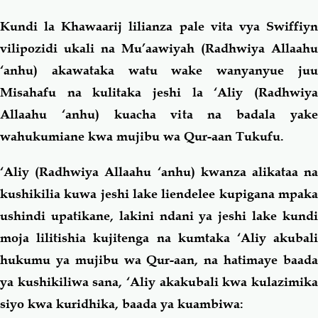
Kundi la Khawaarij lilianza pale vita vya Swiffiyn
vilipozidi ukali na Mu’aawiyah (Radhwiya Allaahu
‘anhu) akawataka watu wake wanyanyue juu
Misahafu na kulitaka jeshi la ‘Aliy (Radhwiya
Allaahu ‘anhu) kuacha vita na badala yake
wahukumiane kwa mujibu wa Qur-aan Tukufu.
‘Aliy (Radhwiya Allaahu ‘anhu) kwanza alikataa na
kushikilia kuwa jeshi lake liendelee kupigana mpaka
ushindi upatikane, lakini ndani ya jeshi lake kundi
moja lilitishia kujitenga na kumtaka ‘Aliy akubali
hukumu ya mujibu wa Qur-aan, na hatimaye baada
ya kushikiliwa sana, ‘Aliy akakubali kwa kulazimika
siyo kwa kuridhika, baada ya kuambiwa: