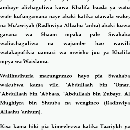
ambaye alichaguliwa kuwa Khalifa baada ya watu
wote kufungamana naye abaki katika utawala wake,
na Mu'awiyah (Radhwiya Allaahu ‘anhu) abaki kuwa
gavana wa Shaam mpaka pale Swahaba
waliochaguliwa na wajumbe hao wawili
watakapofikia uamuzi wa mwisho juu ya Khalifa
mpya wa Waislamu.
Walihudhuria mazungumzo hayo pia Swahaba
wakubwa kama vile, ‘Abdullaah bin ‘Umar,
‘Abdullaah bin ‘Abbaas, ‘Abdullaah bin Zubayr, Al
Mughiyra bin Shuuba na wengineo (Radhwiya
Allaahu ‘anhum).
Kisa kama hiki pia kimeelezwa katika Taariykh ya