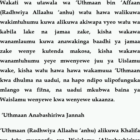
Wakati wa utawala wa ‘Uthmaan bin ‘Affaan
(Radhwiya Allaahu ‘anhu) watu hawa walikuwa
wakimtuhumu kuwa alikuwa akiwapa vyeo watu wa
kabila lake na jamaa zake, kisha wakawa
wanamlaumu kuwa anawakinga baadhi ya jamaa
zake wenye kutenda makosa, kisha wakawa
wanamtuhumu yeye mwenyewe juu ya Uislamu
wake, kisha watu hawa hawa wakamuua ‘Uthmaan
kwa dhulma na uadui, na hapo ndipo ulipofunguka
mlango wa fitna, na uadui mkubwa baina ya
Waislamu wenyewe kwa wenyewe ukaanza.
‘Uthmaan Anabashiriwa
Jannah
‘Uthmaan (Radhwiya Allaahu ‘anhu) alikuwa Khalifa