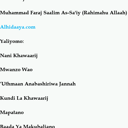
Muhammad Faraj Saalim As-Sa'iy (Rahimahu Allaah)
Salaf Wa Ummah
Firaq-Makundi
Alhidaaya.com
Fiqh-Ibaadah
Duaa-Adhkaar
Yaliyomo:
Fataawa Za Ulamaa
Kauli Za Salaf
Nani Khawaarij
Akhlaaq-Aadaab
Raqaaiq
Mwanzo Wao
Familia-Jamii
Maswali-Majibu
‘Uthmaan Anabashiriwa Jannah
Kundi La Khawaarij
Chemsha Bongo
Vitabu
Mapatano
Mapishi
Baada Ya Makubaliano