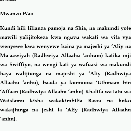
Mwanzo Wao
Kundi hili lilianza pamoja na Shia, na makundi yote
mawili yalijitokeza kwa nguvu wakati wa vita vya
wenyewe kwa wenyewe baina ya majeshi ya ‘Aliy na
Mu'aawiyah (Radhwiya Allaahu ‘anhum) katika mji
wa Swiffiyn, na wengi kati ya wafuasi wa makundi
haya walijiunga na majeshi ya ‘Aliy (Radhwiya
Allaahu ‘anhu), baada ya kumuuua ‘Uthmaan bin
‘Affaan (Radhwiya Allaahu ‘anhu) Khalifa wa tatu wa
Waislamu kisha wakakimbilia Basra na huko
wakajiunga na jeshi la ‘Aliy (Radhwiya Allaahu
‘anhu).