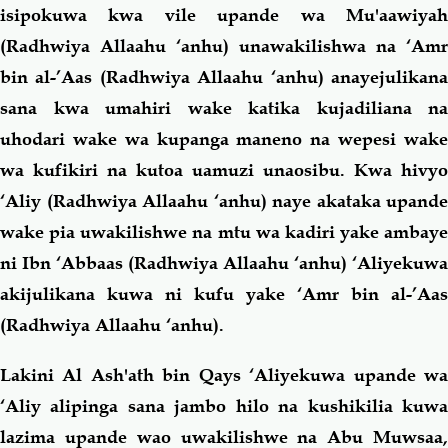
isipokuwa kwa vile upande wa Mu'aawiyah
(Radhwiya Allaahu ‘anhu) unawakilishwa na ‘Amr
bin al-’Aas (Radhwiya Allaahu ‘anhu) anayejulikana
sana kwa umahiri wake katika kujadiliana na
uhodari wake wa kupanga maneno na wepesi wake
wa kufikiri na kutoa uamuzi unaosibu. Kwa hivyo
‘Aliy (Radhwiya Allaahu ‘anhu) naye akataka upande
wake pia uwakilishwe na mtu wa kadiri yake ambaye
ni Ibn ‘Abbaas (Radhwiya Allaahu ‘anhu) ‘Aliyekuwa
akijulikana kuwa ni kufu
yake ‘Amr bin al-’Aas
(Radhwiya Allaahu ‘anhu).
Lakini Al Ash'ath bin Qays ‘Aliyekuwa upande wa
‘Aliy alipinga
sana jambo hilo na kushikilia kuw
lazima upande wao uwakilishwe na Abu Muwsaa,