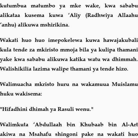
kutumbua matumbo ya mke wake, kwa sababu
alikataa kusema kuwa ‘Aliy (Radhwiya Allaahu
‘anhu) alikuwa mshirikina.
Wakati huo huo imepokelewa kuwa hawajakubali
kula tende za mkiristo mmoja bila ya kulipa thamani
yake kwa sababu alikuwa katika watu wa dhimmah.
Walishikilia lazima walipe thamani ya tende hizo.
Walimuacha mkristo huru na wakamuua Muislamu
huku wakisema:
"Hifadhini dhimah ya Rasuli wenu."
Walimkuta ‘Abdullaah bin Khubaab bin Al-Art
akiwa na Msahafu shingoni pake na wakati huo