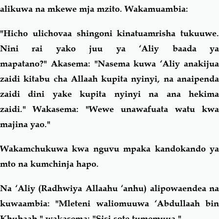
alikuwa na mkewe mja mzito. Wakamuambia:
"Hicho ulichovaa shingoni kinatuamrisha tukuuwe.
Nini rai yako juu ya ‘Aliy baada ya
mapatano?" Akasema: "Nasema kuwa ‘Aliy anakijua
zaidi kitabu cha Allaah kupita nyinyi, na anaipenda
zaidi dini yake kupita nyinyi na ana hekima
zaidi." Wakasema: "Wewe unawafuata watu kwa
majina yao."
Wakamchukuwa kwa nguvu mpaka kandokando ya
mto na kumchinja hapo.
Na ‘Aliy (Radhwiya Allaahu ‘anhu) alipowaendea na
kuwaambia: "Mleteni waliomuuwa ‘Abdullaah bin
Khubaab," wakasema: "Sisi sote tumemuua."