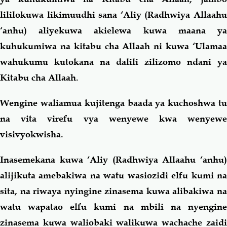
lililokuwa likimuudhi sana ‘Aliy (Radhwiya Allaahu
‘anhu) aliyekuwa akielewa kuwa maana ya
kuhukumiwa na kitabu cha Allaah ni kuwa ‘Ulamaa
wahukumu kutokana na dalili zilizomo ndani ya
Kitabu cha Allaah.
Wengine waliamua kujitenga baada ya kuchoshwa tu
na vita virefu vya wenyewe kwa wenyewe
visivyokwisha.
Inasemekana kuwa ‘Aliy (Radhwiya Allaahu ‘anhu)
alijikuta amebakiwa na watu wasiozidi elfu kumi na
sita, na riwaya nyingine zinasema kuwa alibakiwa na
watu wapatao elfu kumi na mbili na nyengine
zinasema kuwa waliobaki walikuwa wachache zaidi