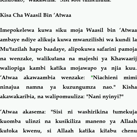
Kisa Cha Waasil Bin ‘Atwaa
Imepokelewa kuwa siku moja Waasil bin ‘Atwaa
ambaye ndiye alikuja kuwa mwanzilishi wa kundi la
Mu'tazilah hapo baadaye, alipokuwa safarini pamoja
na wenzake, walikutana na majeshi ya Khawaarij
waliopiga kambi katika mojawapo ya njia kuu.
‘Atwaa akawaambia wenzake:
"
Niachieni mimi
ninajua namna ya kuzungumza nao." Kisha
akawakaribia, na walipomuuliza: "Nani nyinyi?"
‘Atwaa akasema: "Sisi ni
washirikina
tumekuj
kuomba ulinzi na kusikiliza maneno ya Allaah
kutoka kwenu, si Allaah katika kitabu chenu