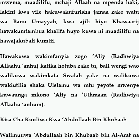
mwema, muadilifu, mchaji Allaah na mpenda haki,
lakini kwa vile hakuwakufurisha jamaa zake watu
wa Banu Umayyah, kwa ajili hiyo Khawaarij
hawakumtambua khalifa huyo kuwa ni muadilifu na
hawajakubali kumtii.
Hawakuwa wakimfanyia zogo ‘Aliy (Radhwiya
Allaahu ‘anhu) katika hotuba zake tu, bali wengi wao
walikuwa wakimkata Swalah yake na walikuwa
wakiutilia shaka Uislamu wa mtu yeyote mwenye
kuwaunga mkono ‘Aliy na ‘Uthmaan (Radhwiya
Allaahu ‘anhum).
Kisa Cha Kuuliwa Kwa ‘Abdullaah Bin Khubaab
Walimuuwa ‘Abdullaah bin Khubaab bin Al-Arat na