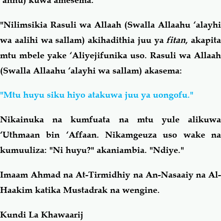
"Nilimsikia Rasuli wa Allaah (Swalla Allaahu ‘alayhi
wa aalihi wa sallam) akihadithia juu ya
fitan
, akapita
mtu mbele yake ‘Aliyejifunika uso. Rasuli wa Allaah
(Swalla Allaahu ‘alayhi wa sallam) akasema:
"Mtu huyu siku hiyo atakuwa juu ya uongofu."
Nikainuka na kumfuata na mtu yule alikuwa
‘Uthmaan bin ‘Affaan. Nikamgeuza uso wake na
kumuuliza: "Ni huyu?" akaniambia. "Ndiye."
Imaam Ahmad na At-Tirmidhiy na An-Nasaaiy na Al-
Haakim katika Mustadrak na wengine.
Kundi La Khawaarij