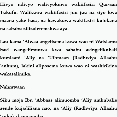
Hivyo ndivyo walivyokuwa wakiifasiri Qur-aan
Tukufu. Walikuwa wakiifasiri juu juu na siyo kwa
maana yake hasa, na hawakuwa wakifasiri kutokana
na sababu zilizoteremshwa aya.
Lau kama ‘Atwaa angelisema kuwa wao ni Waislamu
basi wangelimuuwa kwa sababu asingelikubali
kumlaani ‘Aliy na ‘Uthmaan (Radhwiya Allaahu
‘anhum), lakini aliposema kuwa wao ni washirikina
wakasalimika.
Nahrawaan
Siku moja Ibn ‘Abbaas alimuomba ‘Aliy amkubalie
aende kujadiliana nao, na ‘Aliy (Radhwiya Allaahu
‘anhu) akamuamiba: