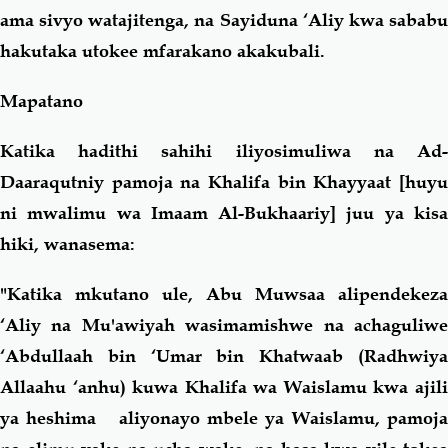
ama sivyo watajitenga, na Sayiduna ‘Aliy kwa sababu
hakutaka utokee mfarakano akakubali.
Mapatano
Katika hadithi sahihi iliyosimuliwa na Ad-
Daaraqutniy pamoja na Khalifa bin Khayyaat [huyu
ni mwalimu wa Imaam Al-Bukhaariy] juu ya kisa
hiki, wanasema:
"Katika mkutano ule, Abu Muwsaa alipendekeza
‘Aliy na Mu'awiyah wasimamishwe na achaguliwe
‘Abdullaah bin ‘Umar bin Khatwaab (Radhwiya
Allaahu ‘anhu) kuwa Khalifa wa Waislamu kwa ajili
ya heshima aliyonayo mbele ya Waislamu, pamoja