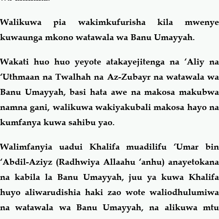
Walikuwa pia wakimkufurisha kila mwenye
kuwaunga mkono watawala wa Banu Umayyah.
Wakati huo huo yeyote atakayejitenga na ‘Aliy na
‘Uthmaan na Twalhah na Az-Zubayr na watawala wa
Banu Umayyah, basi hata awe na makosa makubwa
namna gani, walikuwa wakiyakubali makosa hayo na
kumfanya kuwa sahibu yao.
Walimfanyia uadui Khalifa muadilifu ‘Umar bin
‘Abdil-Aziyz (Radhwiya Allaahu ‘anhu) anayetokana
na kabila la Banu Umayyah, juu ya kuwa Khalifa
huyo aliwarudishia haki zao wote waliodhulumiwa
na watawala wa Banu Umayyah, na alikuwa mtu