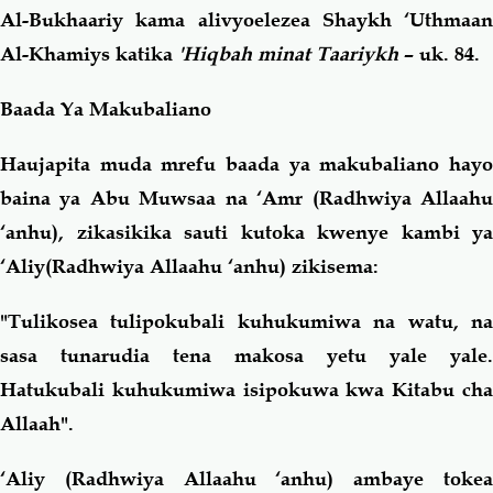
Al-Bukhaariy kama alivyoelezea Shaykh ‘Uthmaan
Al-Khamiys katika
'Hiqbah minat Taariykh
– uk. 84.
Baada Ya Makubaliano
Haujapita muda mrefu baada ya makubaliano hayo
baina ya Abu Muwsaa na ‘Amr (Radhwiya Allaahu
‘anhu), zikasikika sauti kutoka kwenye kambi ya
‘Aliy(Radhwiya Allaahu ‘anhu) zikisema:
"Tulikosea tulipokubali kuhukumiwa na watu, na
sasa tunarudia tena makosa yetu yale yale.
Hatukubali kuhukumiwa isipokuwa kwa Kitabu cha
Allaah".
‘Aliy (Radhwiya Allaahu ‘anhu) ambaye tokea