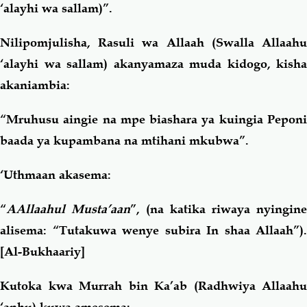
‘alayhi wa sallam)”.
Nilipomjulisha, Rasuli wa Allaah (Swalla Allaahu
‘alayhi wa sallam) akanyamaza muda kidogo, kisha
akaniambia:
“Mruhusu aingie na mpe biashara ya kuingia Peponi
baada ya kupambana na mtihani mkubwa”.
‘Uthmaan akasema:
“
AAllaahul Musta’aan
”, (na katika riwaya nyingine
alisema: “Tutakuwa wenye subira In shaa Allaah”).
[Al-Bukhaariy]
Kutoka kwa Murrah bin Ka’ab (Radhwiya Allaahu
‘anhu) kuwa amesema: