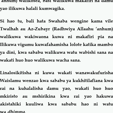
‘anhum) walikosea, basi walikuwa makafiri na damu
yao ilikuwa halali kumwagika.
Si hao tu, bali hata Swahaba wengine kama vile
Twalhah au Az-Zubayr (Radhwiya Allaahu ‘anhum)
walikuwa wakiwaona kuwa ni makafiri pia na
Ilikuwa vigumu kuwafahamisha lolote katika mambo
ya dini, kwa sababu walikuwa watu wabishi sana na
wakati huo huo walikuwa wacha sana.
Linalosikitisha ni kuwa wakati wanawakufurisha
Waislamu wenzao kwa sababu ya kukhitilafiana kwa
rai na kuhalalisha damu yao, wakati huo huo
mkiristo au mshirikina kwa rai yao hakuwa
akistahiki kuuliwa kwa sababu hao ni watu
wa
dhimma
.