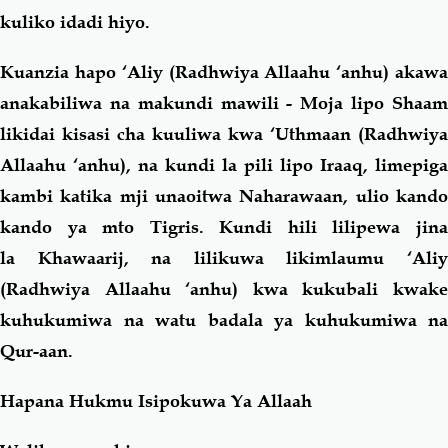
kuliko idadi hiyo.
Kuanzia hapo ‘Aliy (Radhwiya Allaahu ‘anhu) akawa
anakabiliwa na makundi mawili - Moja lipo Shaam
likidai kisasi cha kuuliwa kwa ‘Uthmaan (Radhwiya
Allaahu ‘anhu), na kundi la pili lipo Iraaq, limepiga
kambi katika mji unaoitwa Naharawaan, ulio kando
kando ya mto Tigris. Kundi hili lilipewa jina
la
Khawaarij
, na lilikuwa likimlaumu ‘Ali
(Radhwiya Allaahu ‘anhu) kwa kukubali kwake
kuhukumiwa na watu badala ya kuhukumiwa na
Qur-aan.
Hapana Hukmu Isipokuwa Ya Allaah