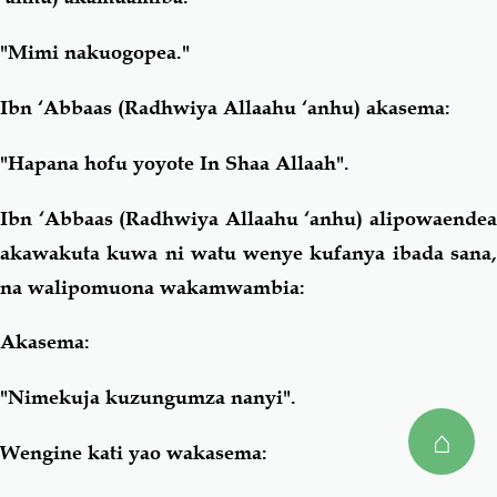
"Mimi nakuogopea."
Ibn ‘Abbaas (Radhwiya Allaahu ‘anhu) akasema:
"Hapana hofu yoyote In Shaa Allaah".
Ibn ‘Abbaas (Radhwiya Allaahu ‘anhu) alipowaendea
akawakuta kuwa ni watu wenye kufanya ibada sana,
na walipomuona wakamwambia:
Akasema:
"Nimekuja kuzungumza nanyi".
⌂
Wengine kati yao wakasema: