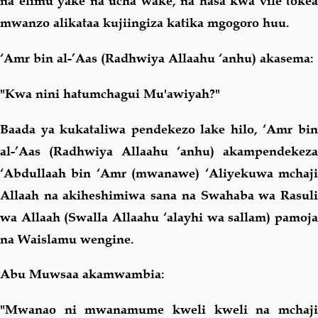
na elimu yake na ucha wake, na hasa kwa vile tokea
mwanzo alikataa kujiingiza katika mgogoro huu.
‘Amr bin al-’Aas (Radhwiya Allaahu ‘anhu) akasema:
"Kwa nini hatumchagui Mu'awiyah?"
Baada ya kukataliwa pendekezo lake hilo, ‘Amr bin
al-’Aas (Radhwiya Allaahu ‘anhu) akampendekeza
‘Abdullaah bin ‘Amr (mwanawe) ‘Aliyekuwa mchaji
Allaah na akiheshimiwa sana na Swahaba wa Rasuli
wa Allaah (Swalla Allaahu ‘alayhi wa sallam) pamoja
na Waislamu wengine.
Abu Muwsaa akamwambia:
"Mwanao ni mwanamume kweli kweli na mchaji