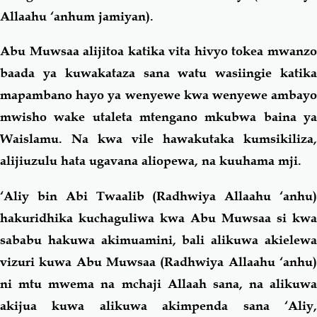
Allaahu ‘anhum jamiyan).
Abu Muwsaa alijitoa katika vita hivyo tokea mwanzo
baada ya kuwakataza sana watu wasiingie katika
mapambano hayo ya wenyewe kwa wenyewe ambayo
mwisho wake utaleta mtengano mkubwa baina ya
Waislamu. Na kwa vile hawakutaka kumsikiliza,
alijiuzulu hata ugavana aliopewa, na kuuhama mji.
‘Aliy bin Abi Twaalib (Radhwiya Allaahu ‘anhu)
hakuridhika kuchaguliwa kwa Abu Muwsaa si kwa
sababu hakuwa akimuamini, bali alikuwa akielewa
vizuri kuwa Abu Muwsaa (Radhwiya Allaahu ‘anhu)
ni mtu mwema na mchaji Allaah sana, na alikuwa
akijua kuwa alikuwa akimpenda sana ‘Aliy,