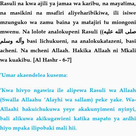
Rasuli na kwa ajili ya jamaa wa karibu, na mayatima,
na masikini na msafiri aliyeharibikiwa, ili isiwe
mzunguko wa zamu baina ya matajiri tu miongoni
mwenu. Na lolote analokupeni Rasuli (
(صلى الله عليه
وآله وسلم
basi lichukueni, na analokukatazeni, bas
acheni. Na mcheni Allaah. Hakika Allaah ni Mkali
wa kuakibu.
[Al Hashr - 6-7]
‘Umar akaendelea kusema:
‘Kwa hivyo ngawira ile alipewa Rasuli wa Allaah
(Swalla Allaahu ‘Alayhi wa sallam) peke yake. Wa-
Allaahi hakuichukuwa yeye akakunyimeni nyinyi,
bali alikuwa akikugawieni katika mapato ya ardhi
hiyo mpaka ilipobaki mali hii.