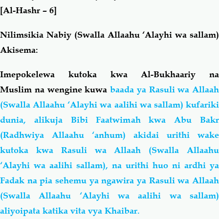
[Al-Hashr – 6]
Nilimsikia Nabiy (Swalla Allaahu ‘Alayhi wa sallam)
Akisema:
Imepokelewa kutoka kwa Al-Bukhaariy na
Muslim na wengine kuwa
baada ya Rasuli wa Allaah
(Swalla Allaahu ‘Alayhi wa aalihi wa sallam) kufariki
dunia, alikuja Bibi Faatwimah kwa Abu Bakr
(Radhwiya Allaahu ‘anhum) akidai urithi wake
kutoka kwa Rasuli wa Allaah (Swalla Allaahu
‘Alayhi wa aalihi sallam), na urithi huo ni ardhi ya
Fadak na pia sehemu ya ngawira ya Rasuli wa Allaah
(Swalla Allaahu ‘Alayhi wa aalihi wa sallam)
aliyoipata katika vita vya Khaibar.