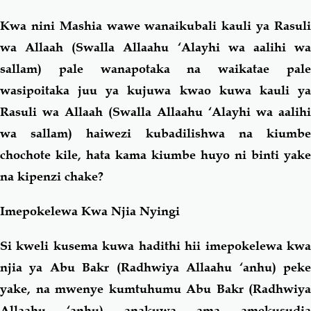
Kwa nini Mashia wawe wanaikubali kauli ya Rasuli
wa Allaah (Swalla Allaahu ‘Alayhi wa aalihi wa
sallam) pale wanapotaka na waikatae pale
wasipoitaka juu ya kujuwa kwao kuwa kauli ya
Rasuli wa Allaah (Swalla Allaahu ‘Alayhi wa aalihi
wa sallam) haiwezi kubadilishwa na kiumbe
chochote kile, hata kama kiumbe huyo ni binti yake
na kipenzi chake?
Imepokelewa Kwa Njia Nyingi
Si kweli kusema kuwa hadithi hii imepokelewa kwa
njia ya Abu Bakr (Radhwiya Allaahu ‘anhu) peke
yake, na mwenye kumtuhumu Abu Bakr (Radhwiya
Allaahu ‘anhu) anakuwa ama amekusudia