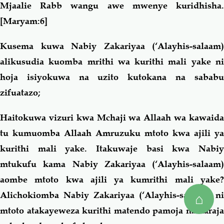
Mjaalie Rabb wangu awe mwenye kuridhisha.
[Maryam:6]
Kusema kuwa Nabiy Zakariyaa (‘Alayhis-salaam)
alikusudia kuomba mrithi wa kurithi mali yake ni
hoja isiyokuwa na uzito kutokana na sababu
zifuatazo;
Haitokuwa vizuri kwa Mchaji wa Allaah wa kawaida
tu kumuomba Allaah Amruzuku mtoto kwa ajili ya
kurithi mali yake. Itakuwaje basi kwa Nabiy
mtukufu kama Nabiy Zakariyaa (‘Alayhis-salaam)
aombe mtoto kwa ajili ya kumrithi mali yake?
Alichokiomba Nabiy Zakariyaa (‘Alayhis-salaam) ni
⌂
mtoto atakayeweza kurithi matendo pamoja na daraja