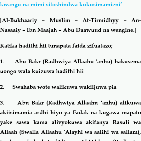
kwangu na mimi sitoshindwa kukusimamieni’.
[Al-Bukhaariy – Muslim – At-Tirmidhyy – An-
Nasaaiy – Ibn Maajah – Abu Daawuud na wengine.]
Katika hadithi hii tunapata faida zifuatazo;
1. Abu Bakr (Radhwiya Allaahu ‘anhu) hakusema
uongo wala kuizuwa hadithi hii
2. Swahaba wote walikuwa wakiijuwa pia
3. Abu Bakr (Radhwiya Allaahu ‘anhu) alikuwa
akiisimamia ardhi hiyo ya Fadak na kugawa mapato
yake sawa kama alivyokuwa akifanya Rasuli wa
Allaah (Swalla Allaahu ‘Alayhi wa aalihi wa sallam),