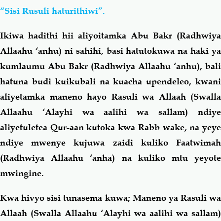
“Sisi Rusuli haturithiwi”.
Ikiwa hadithi hii aliyoitamka Abu Bakr (Radhwiya
Allaahu ‘anhu) ni sahihi, basi hatutokuwa na haki ya
kumlaumu Abu Bakr (Radhwiya Allaahu ‘anhu), bali
hatuna budi kuikubali na kuacha upendeleo, kwani
aliyetamka maneno hayo Rasuli wa Allaah (Swalla
Allaahu ‘Alayhi wa aalihi wa sallam) ndiye
aliyetuletea Qur-aan kutoka kwa Rabb wake, na yeye
ndiye mwenye kujuwa zaidi kuliko Faatwimah
(Radhwiya Allaahu ‘anha) na kuliko mtu yeyote
mwingine.
Kwa hivyo sisi tunasema kuwa; Maneno ya Rasuli wa
Allaah (Swalla Allaahu ‘Alayhi wa aalihi wa sallam)