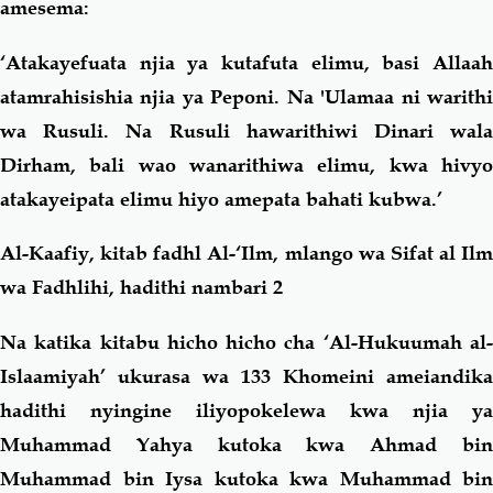
amesema:
‘Atakayefuata njia ya kutafuta elimu, basi Allaah
atamrahisishia njia ya Peponi. Na 'Ulamaa ni warithi
wa Rusuli. Na Rusuli hawarithiwi Dinari wala
Dirham, bali wao wanarithiwa elimu, kwa hivyo
atakayeipata elimu hiyo amepata bahati kubwa.’
Al-Kaafiy, kitab fadhl Al-‘Ilm, mlango wa Sifat al Ilm
wa Fadhlihi, hadithi nambari 2
Na katika kitabu hicho hicho cha ‘Al-Hukuumah al-
Islaamiyah’ ukurasa wa 133 Khomeini ameiandika
hadithi nyingine iliyopokelewa kwa njia ya
Muhammad Yahya kutoka kwa Ahmad bin
Muhammad bin Iysa kutoka kwa Muhammad bin