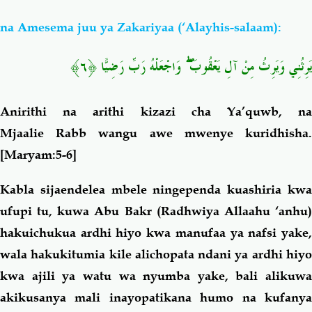
na Amesema juu ya Zakariyaa (‘Alayhis-salaam):
يَرِثُنِي وَيَرِثُ مِنْ آلِ يَعْقُوبَ ۖ وَاجْعَلْهُ رَبِّ رَضِيًّا ﴿٦﴾
Anirithi na arithi kizazi cha Ya’quwb, na
Mjaalie Rabb wangu awe mwenye kuridhisha
.
[Maryam:5-6]
Kabla sijaendelea mbele ningependa kuashiria kwa
ufupi tu, kuwa Abu Bakr (Radhwiya Allaahu ‘anhu)
hakuichukua ardhi hiyo kwa manufaa ya nafsi yake,
wala hakukitumia kile alichopata ndani ya ardhi hiyo
kwa ajili ya watu wa nyumba yake, bali alikuwa
akikusanya mali inayopatikana humo na kufanya