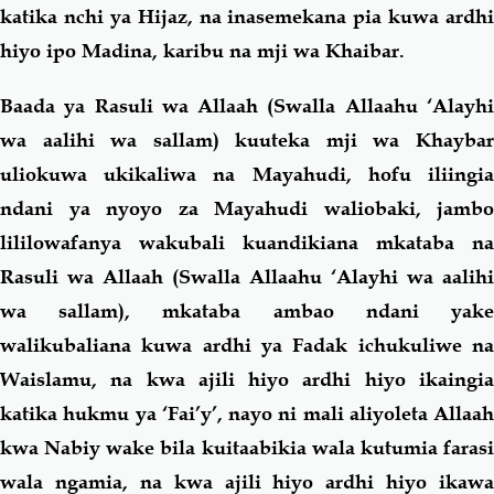
katika nchi ya Hijaz, na inasemekana pia kuwa ardhi
hiyo ipo Madina, karibu na mji wa Khaibar.
Baada ya Rasuli wa Allaah (Swalla Allaahu ‘Alayhi
wa aalihi wa sallam) kuuteka mji wa Khaybar
uliokuwa ukikaliwa na Mayahudi, hofu iliingia
ndani ya nyoyo za Mayahudi waliobaki, jambo
lililowafanya wakubali kuandikiana mkataba na
Rasuli wa Allaah (Swalla Allaahu ‘Alayhi wa aalihi
wa sallam), mkataba ambao ndani yake
walikubaliana kuwa ardhi ya Fadak ichukuliwe na
Waislamu, na kwa ajili hiyo ardhi hiyo ikaingia
katika hukmu ya ‘Fai’y’, nayo ni mali aliyoleta Allaah
kwa Nabiy wake bila kuitaabikia wala kutumia farasi
wala ngamia, na kwa ajili hiyo ardhi hiyo ikawa