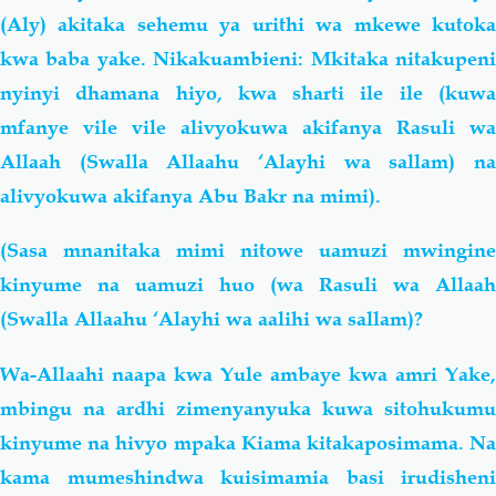
(Aly) akitaka sehemu ya urithi wa mkewe kutoka
kwa baba yake. Nikakuambieni: Mkitaka nitakupeni
nyinyi dhamana hiyo, kwa sharti ile ile (kuwa
mfanye vile vile alivyokuwa akifanya Rasuli wa
Allaah (Swalla Allaahu ‘Alayhi wa sallam) na
alivyokuwa akifanya Abu Bakr na mimi).
(Sasa mnanitaka mimi nitowe uamuzi mwingine
kinyume na uamuzi huo (wa Rasuli wa Allaah
(Swalla Allaahu ‘Alayhi wa aalihi wa sallam)?
Wa-Allaahi naapa kwa Yule ambaye kwa amri Yake,
mbingu na ardhi zimenyanyuka kuwa sitohukumu
kinyume na hivyo mpaka Kiama kitakaposimama. Na
kama mumeshindwa kuisimamia basi irudisheni