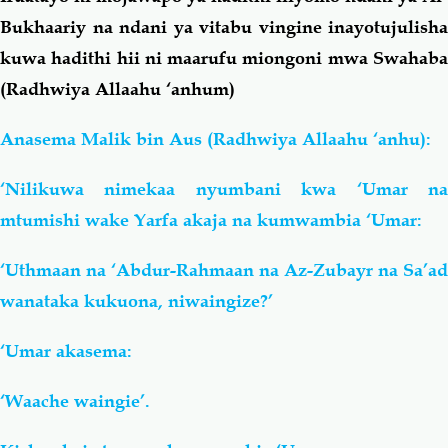
Bukhaariy na ndani ya vitabu vingine inayotujulisha
kuwa hadithi hii ni maarufu miongoni mwa Swahaba
(Radhwiya Allaahu ‘anhum)
Anasema Malik bin Aus (Radhwiya Allaahu ‘anhu):
‘Nilikuwa nimekaa nyumbani kwa ‘Umar na
mtumishi wake Yarfa akaja na kumwambia ‘Umar:
‘Uthmaan na ‘Abdur-Rahmaan na Az-Zubayr na Sa’ad
wanataka kukuona, niwaingize?’
‘Umar akasema:
‘Waache waingie’.