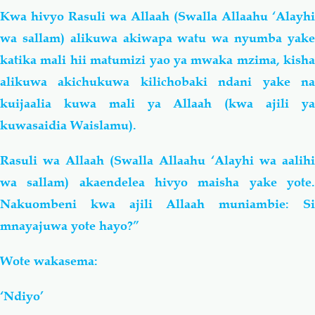
Kwa hivyo Rasuli wa Allaah (Swalla Allaahu ‘Alayhi
wa sallam) alikuwa akiwapa watu wa nyumba yake
katika mali hii matumizi yao ya mwaka mzima, kisha
alikuwa akichukuwa kilichobaki ndani yake na
kuijaalia kuwa mali ya Allaah (kwa ajili ya
kuwasaidia Waislamu).
Rasuli wa Allaah (Swalla Allaahu ‘Alayhi wa aalihi
wa sallam) akaendelea hivyo maisha yake yote.
Nakuombeni kwa ajili Allaah muniambie: Si
mnayajuwa yote hayo?”
Wote wakasema:
‘Ndiyo’