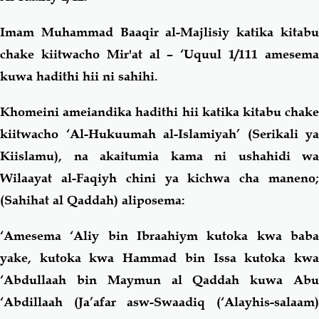
Imam Muhammad Baaqir al-Majlisiy katika kitabu
chake kiitwacho Mir'at al – ‘Uquul 1/111 amesema
kuwa hadithi hii ni sahihi.
Khomeini ameiandika hadithi hii katika kitabu chake
kiitwacho ‘Al-Hukuumah al-Islamiyah’ (Serikali ya
Kiislamu), na akaitumia kama ni ushahidi wa
Wilaayat al-Faqiyh chini ya kichwa cha maneno;
(Sahihat al Qaddah) aliposema:
‘Amesema ‘Aliy bin Ibraahiym kutoka kwa baba
yake, kutoka kwa Hammad bin Issa kutoka kwa
‘Abdullaah bin Maymun al Qaddah kuwa Abu
‘Abdillaah (Ja’afar asw-Swaadiq (‘Alayhis-salaam)