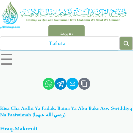
Skip
to
main
content
Log in
Search
left
☰
sidebar
menu
Qur-aan
Hadiyth
Sunnah
Tawhiyd
Kisa Cha Ardhi Ya Fadak: Baina Ya Abu Bakr Asw-Swiddiyq
Aqiydah
Manhaj
Na Faatwimah (رضي الله عنهما)
Firaq-Makundi
Shirki & Kufru
Bid-'ah (Uzushi)