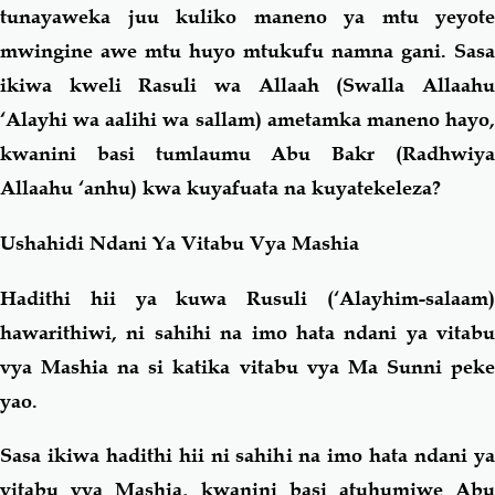
tunayaweka juu kuliko maneno ya mtu yeyote
mwingine awe mtu huyo mtukufu namna gani. Sasa
ikiwa kweli Rasuli wa Allaah (Swalla Allaahu
‘Alayhi wa aalihi wa sallam) ametamka maneno hayo,
kwanini basi tumlaumu Abu Bakr (Radhwiya
Allaahu ‘anhu) kwa kuyafuata na kuyatekeleza?
Ushahidi Ndani Ya Vitabu Vya Mashia
Hadithi hii ya kuwa Rusuli (‘Alayhim-salaam)
hawarithiwi, ni sahihi na imo hata ndani ya vitabu
vya Mashia na si katika vitabu vya Ma Sunni peke
yao.
Sasa ikiwa hadithi hii ni sahihi na imo hata ndani ya
vitabu vya Mashia, kwanini basi atuhumiwe Abu