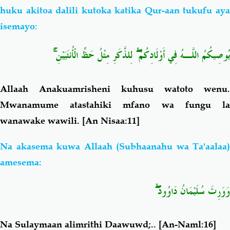
huku akitoa dalili kutoka katika Qur-aan tukufu aya
isemayo:
يُوصِيكُمُ اللَّـهُ فِي أَوْلَادِكُمْ ۖ لِلذَّكَرِ مِثْلُ حَظِّ الْأُنثَيَيْنِ ۚ
Allaah Anakuamrisheni kuhusu watoto wenu.
Mwanamume atastahiki mfano wa fungu la
wanawake wawili.
[An Nisaa:11]
Na akasema kuwa Allaah (Subhaanahu wa Ta'aalaa)
amesema:
وَوَرِثَ سُلَيْمَانُ دَاوُودَ ۖ
Na Sulaymaan alimrithi Daawuwd;..
[An-Naml:16]