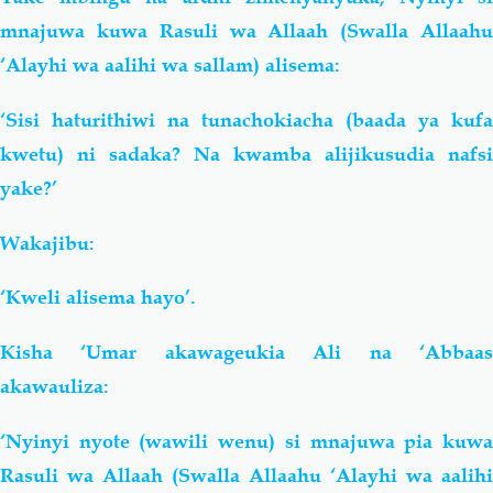
mnajuwa kuwa Rasuli wa Allaah (Swalla Allaahu
‘Alayhi wa aalihi wa sallam) alisema:
‘Sisi haturithiwi na tunachokiacha (baada ya kufa
kwetu) ni sadaka? Na kwamba alijikusudia nafsi
yake?’
Wakajibu:
‘Kweli alisema hayo’.
Kisha ‘Umar akawageukia Ali na ‘Abbaas
akawauliza:
‘Nyinyi nyote (wawili wenu) si mnajuwa pia kuwa
Rasuli wa Allaah (Swalla Allaahu ‘Alayhi wa aalihi