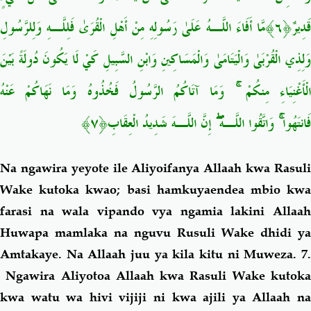
قَدِيرٌ﴿٦﴾مَّا أَفَاءَ اللَّـهُ عَلَىٰ رَسُولِهِ مِنْ أَهْلِ الْقُرَىٰ فَلِلَّـهِ وَلِلرَّسُولِ
وَلِذِي الْقُرْبَىٰ وَالْيَتَامَىٰ وَالْمَسَاكِينِ وَابْنِ السَّبِيلِ كَيْ لَا يَكُونَ دُولَةً بَيْنَ
الْأَغْنِيَاءِ مِنكُمْ ۚ وَمَا آتَاكُمُ الرَّسُولُ فَخُذُوهُ وَمَا نَهَاكُمْ عَنْهُ
فَانتَهُوا ۚ وَاتَّقُوا اللَّـهَ ۖ إِنَّ اللَّـهَ شَدِيدُ الْعِقَابِ﴿٧﴾
Na ngawira yeyote ile Aliyoifanya Allaah kwa Rasuli
Wake kutoka kwao; basi hamkuyaendea mbio kwa
farasi na wala vipando vya ngamia lakini Allaah
Huwapa mamlaka na nguvu Rusuli Wake dhidi ya
Amtakaye. Na Allaah juu ya kila kitu ni Muweza. 7.
Ngawira Aliyotoa Allaah kwa Rasuli Wake kutoka
kwa watu wa hivi vijiji ni kwa ajili ya Allaah na