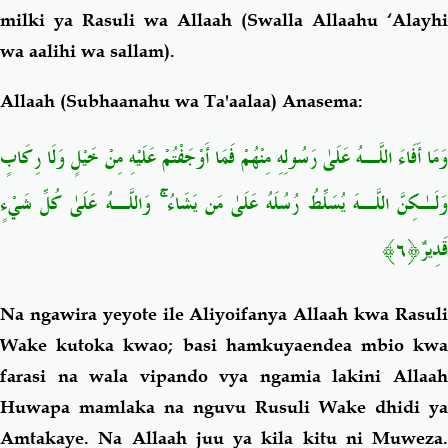
milki ya Rasuli wa Allaah (Swalla Allaahu ‘Alayhi
wa aalihi wa sallam).
Allaah (Subhaanahu wa Ta'aalaa) Anasema:
وَمَا أَفَاءَ اللَّـهُ عَلَىٰ رَسُولِهِ مِنْهُمْ فَمَا أَوْجَفْتُمْ عَلَيْهِ مِنْ خَيْلٍ وَلَا رِكَابٍ
وَلَـٰكِنَّ اللَّـهَ يُسَلِّطُ رُسُلَهُ عَلَىٰ مَن يَشَاءُ ۚ وَاللَّـهُ عَلَىٰ كُلِّ شَيْءٍ
قَدِيرٌ﴿٦﴾
Na ngawira yeyote ile Aliyoifanya Allaah kwa Rasuli
Wake kutoka kwao; basi hamkuyaendea mbio kwa
farasi na wala vipando vya ngamia lakini Allaah
Huwapa mamlaka na nguvu Rusuli Wake dhidi ya
Amtakaye. Na Allaah juu ya kila kitu ni Muweza.