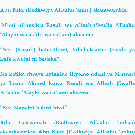
Abu Bakr (Radhwiya Allaahu ‘anhu) akamwambia:
‘Mimi nilimsikia Rasuli wa Allaah (Swalla Allaahu
‘Alayhi wa aalihi wa sallam) akisema:
“Sisi (Rusuli) haturithiwi, tulichokiacha (baada ya
kufa kwetu) ni Sadaka”.
Na katika riwaya nyingine iliyomo ndani ya Musnad
ya Imam Ahmed kuwa Rasuli wa Allaah (Swalla
Allaahu ‘Alayhi wa sallam) alisema
:
“Sisi Manabii haturithiwi”.
Bibi Faatwimah (Radhwiya Allaahu ‘anhaa)
akamkasirikia Abu Bakr (Radhwiya Allaahu ‘anhu)