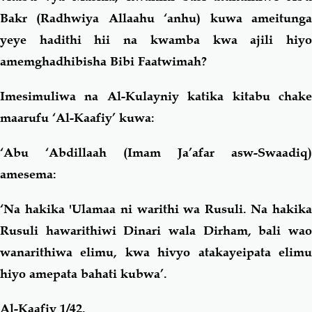
Bakr (Radhwiya Allaahu ‘anhu) kuwa ameitunga
yeye hadithi hii na kwamba kwa ajili hiyo
amemghadhibisha Bibi Faatwimah?
Imesimuliwa na Al-Kulayniy katika kitabu chake
maarufu ‘Al-Kaafiy’ kuwa:
‘Abu ‘Abdillaah (Imam Ja’afar asw-Swaadiq)
amesema:
‘Na hakika 'Ulamaa ni warithi wa Rusuli. Na hakika
Rusuli hawarithiwi Dinari wala Dirham, bali wao
wanarithiwa elimu, kwa hivyo atakayeipata elimu
hiyo amepata bahati kubwa’.
Al-Kaafiy 1/42.