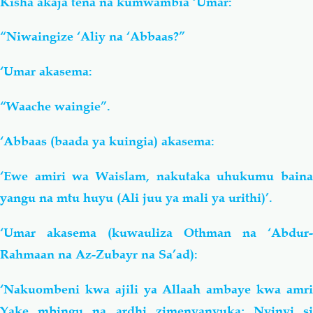
Kisha akaja tena na kumwambia ‘Umar:
“Niwaingize ‘Aliy na ‘Abbaas?”
‘Umar akasema:
“Waache waingie”.
‘Abbaas (baada ya kuingia) akasema:
‘Ewe amiri wa Waislam, nakutaka uhukumu baina
yangu na mtu huyu (Ali juu ya mali ya urithi)’.
‘Umar akasema (kuwauliza Othman na ‘Abdur-
Rahmaan na Az-Zubayr na Sa’ad):
‘Nakuombeni kwa ajili ya Allaah ambaye kwa amri
Yake mbingu na ardhi zimenyanyuka; Nyinyi si