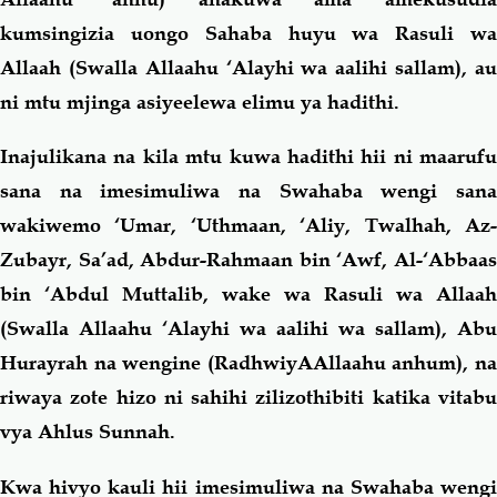
kumsingizia uongo Sahaba huyu wa Rasuli wa
Allaah (Swalla Allaahu ‘Alayhi wa aalihi sallam), au
ni mtu mjinga asiyeelewa elimu ya hadithi.
Inajulikana na kila mtu kuwa hadithi hii ni maarufu
sana na imesimuliwa na Swahaba wengi sana
wakiwemo ‘Umar, ‘Uthmaan, ‘Aliy, Twalhah, Az-
Zubayr, Sa’ad, Abdur-Rahmaan bin ‘Awf, Al-‘Abbaas
bin ‘Abdul Muttalib, wake wa Rasuli wa Allaah
(Swalla Allaahu ‘Alayhi wa aalihi wa sallam), Abu
Hurayrah na wengine (RadhwiyAAllaahu anhum), na
riwaya zote hizo ni sahihi zilizothibiti katika vitabu
vya Ahlus Sunnah.
Kwa hivyo kauli hii imesimuliwa na Swahaba wengi