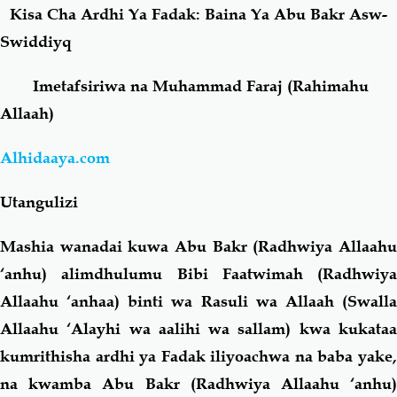
Kisa Cha Ardhi Ya Fadak: Baina Ya Abu Bakr Asw-
Swiddiyq
Salaf Wa Ummah
Firaq-Makundi
Imetafsiriwa na Muhammad Faraj (Rahimahu
Fiqh-Ibaadah
Duaa-Adhkaar
Allaah)
Fataawa Za Ulamaa
Kauli Za Salaf
Alhidaaya.com
Utangulizi
Akhlaaq-Aadaab
Raqaaiq
Mashia wanadai kuwa Abu Bakr (Radhwiya Allaahu
Familia-Jamii
Maswali-Majibu
‘anhu) alimdhulumu Bibi Faatwimah (Radhwiya
Allaahu ‘anhaa) binti wa Rasuli wa Allaah (Swalla
Chemsha Bongo
Vitabu
Allaahu ‘Alayhi wa aalihi wa sallam) kwa kukataa
kumrithisha ardhi ya Fadak iliyoachwa na baba yake,
Mapishi
na kwamba Abu Bakr (Radhwiya Allaahu ‘anhu)