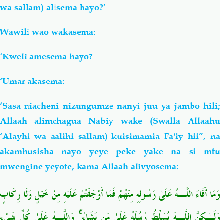
wa sallam) alisema hayo?’
Wawili wao wakasema:
‘Kweli amesema hayo?
‘Umar akasema:
‘Sasa niacheni nizungumze nanyi juu ya jambo hili;
Allaah alimchagua Nabiy wake (Swalla Allaahu
‘Alayhi wa aalihi sallam) kuisimamia Fa'iy hii”, na
akamhusisha nayo yeye peke yake na si mtu
mwengine yeyote, kama Allaah alivyosema:
وَمَا أَفَاءَ اللَّـهُ عَلَىٰ رَسُولِهِ مِنْهُمْ فَمَا أَوْجَفْتُمْ عَلَيْهِ مِنْ خَيْلٍ وَلَا رِكَابٍ
وَلَـٰكِنَّ اللَّـهَ يُسَلِّطُ رُسُلَهُ عَلَىٰ مَن يَشَاءُ ۚ وَاللَّـهُ عَلَىٰ كُلِّ شَيْءٍ