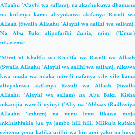
Allaahu ‘Alayhi wa sallam), na akachukuwa dhamana
na kufanya kama alivyokuwa akifanya Rasuli wa
Allaah (Swalla Allaahu ‘Alayhi wa aalihi wa sallam).
Na Abu Bakr alipofariki dunia, mimi (‘Umar)
nikasema:
‘Mimi ni Khalifa wa Khalifa wa Rasuli wa Allaah
(Swalla Allaahu ‘Alayhi wa aalihi wa sallam), nikawa
kwa muda wa miaka miwili nafanya vile vile kama
alivyokuwa akifanya Rasuli wa Allaah (Swalla
Allaahu ‘Alayhi wa sallam) na Abu Bakr. Kisha
mkanijia wawili nyinyi (‘Aliy na ‘Abbaas (Radhwiya
Allaahu ‘anhum) na neno lenu likawa moja
mkinishtakia juu ya jambo hili hili. Mlikuja kutaka
sehemu yenu katika urithi wa bin ami yako na huyu