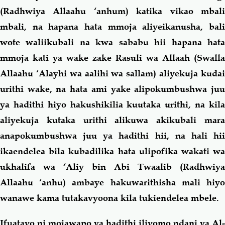
(Radhwiya Allaahu ‘anhum) katika vikao mbali
mbali, na hapana hata mmoja aliyeikanusha, bali
wote waliikubali na kwa sababu hii hapana hata
mmoja kati ya wake zake Rasuli wa Allaah (Swalla
Allaahu ‘Alayhi wa aalihi wa sallam) aliyekuja kudai
urithi wake, na hata ami yake alipokumbushwa juu
ya hadithi hiyo hakushikilia kuutaka urithi, na kila
aliyekuja kutaka urithi alikuwa akikubali mara
anapokumbushwa juu ya hadithi hii, na hali hii
ikaendelea bila kubadilika hata ulipofika wakati wa
ukhalifa wa ‘Aliy bin Abi Twaalib (Radhwiya
Allaahu ‘anhu) ambaye hakuwarithisha mali hiyo
wanawe kama tutakavyoona kila tukiendelea mbele.
Ifuatayo ni mojawapo ya hadithi iliyomo ndani ya Al-