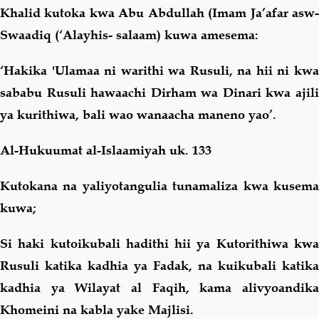
Khalid kutoka kwa Abu Abdullah (Imam Ja’afar asw-
Swaadiq (‘Alayhis- salaam) kuwa amesema:
‘Hakika 'Ulamaa ni warithi wa Rusuli, na hii ni kwa
sababu Rusuli hawaachi Dirham wa Dinari kwa ajili
ya kurithiwa, bali wao wanaacha maneno yao’.
Al-Hukuumat al-Islaamiyah uk. 133
Kutokana na yaliyotangulia tunamaliza kwa kusema
kuwa;
Si haki kutoikubali hadithi hii ya Kutorithiwa kwa
Rusuli katika kadhia ya Fadak, na kuikubali katika
kadhia ya Wilayat al Faqih, kama alivyoandika
Khomeini na kabla yake Majlisi.