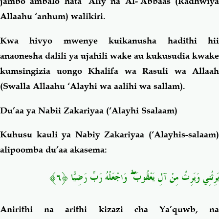
jambo ambalo hata ‘Aliy na Al-‘Abbaas (Radhwiya
Allaahu ‘anhum) walikiri.
Kwa hivyo mwenye kuikanusha hadithi hii
anaonesha dalili ya ujahili wake au kukusudia kwake
kumsingizia uongo Khalifa wa Rasuli wa Allaah
(Swalla Allaahu ‘Alayhi wa aalihi wa sallam).
Du’aa ya Nabii Zakariyaa (‘Alayhi Ssalaam)
Kuhusu kauli ya Nabiy Zakariyaa (‘Alayhis-salaam)
alipoomba du’aa akasema:
يَرِثُنِي وَيَرِثُ مِنْ آلِ يَعْقُوبَ ۖ وَاجْعَلْهُ رَبِّ رَضِيًّا ﴿٦﴾
Anirithi na arithi kizazi cha Ya’quwb, na