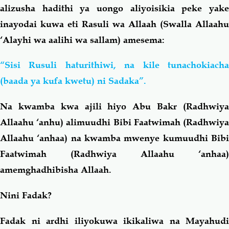
alizusha hadithi ya uongo aliyoisikia peke yake
inayodai kuwa eti Rasuli wa Allaah (Swalla Allaahu
‘Alayhi wa aalihi wa sallam) amesema:
“Sisi Rusuli haturithiwi, na kile tunachokiacha
(baada ya kufa kwetu) ni Sadaka”.
Na kwamba kwa ajili hiyo Abu Bakr (Radhwiya
Allaahu ‘anhu) alimuudhi Bibi Faatwimah (Radhwiya
Allaahu ‘anhaa) na kwamba mwenye kumuudhi Bibi
Faatwimah (Radhwiya Allaahu ‘anhaa)
amemghadhibisha Allaah.
Nini Fadak?
Fadak ni ardhi iliyokuwa ikikaliwa na Mayahudi