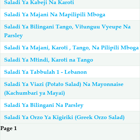
Saladi Ya Kabeji Na Karoti
Saladi Ya Majani Na Mapilipili Mboga
Salaf Wa Ummah
Firaq-Makundi
Saladi Ya Bilingani Tango, Vitunguu Vyeupe Na
Fiqh-Ibaadah
Duaa-Adhkaar
Parsley
Saladi Ya Majani, Karoti , Tango, Na Pilipili Mboga
Fataawa Za Ulamaa
Kauli Za Salaf
Saladi Ya Mtindi, Karoti na Tango
Saladi Ya Tabbulah 1 - Lebanon
Akhlaaq-Aadaab
Raqaaiq
Saladi Ya Viazi (Potato Salad) Na Mayonnaise
Familia-Jamii
Maswali-Majibu
(Kachumbari ya Mayai)
Saladi Ya Bilingani Na Parsley
Chemsha Bongo
Vitabu
Saladi Ya Orzo Ya Kigiriki (Greek Orzo Salad)
Pagination
Page 1
Mapishi