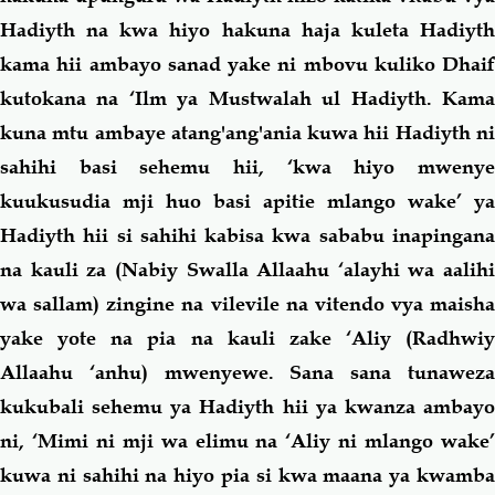
Hadiyth na kwa hiyo hakuna haja kuleta Hadiyth
kama hii ambayo sanad yake ni mbovu kuliko Dhaif
kutokana na ‘Ilm ya Mustwalah ul Hadiyth. Kama
kuna mtu ambaye atang'ang'ania kuwa hii Hadiyth ni
sahihi basi sehemu hii, ‘kwa hiyo mwenye
kuukusudia mji huo basi apitie mlango wake’ ya
Hadiyth hii si sahihi kabisa kwa sababu inapingana
na kauli za (Nabiy Swalla Allaahu ‘alayhi wa aalihi
wa sallam)
zingine na vilevile na vitendo vya maisha
yake yote na pia na kauli zake ‘Aliy (Radhwiy
Allaahu ‘anhu)
mwenyewe. Sana sana tunawez
kukubali sehemu ya Hadiyth hii ya kwanza ambayo
ni, ‘Mimi ni mji wa elimu na ‘Aliy ni mlango wake’
kuwa ni sahihi na hiyo pia si kwa maana ya kwamba