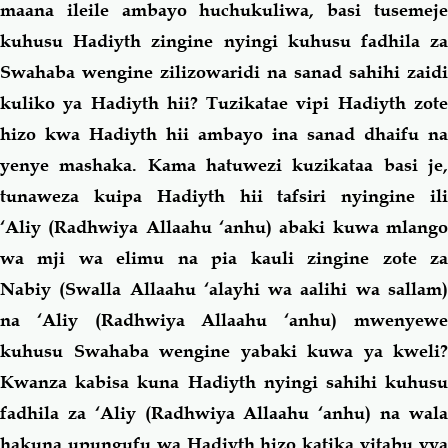
maana ileile ambayo huchukuliwa, basi tusemeje
kuhusu Hadiyth zingine nyingi kuhusu fadhila za
Swahaba wengine zilizowaridi na sanad sahihi zaidi
kuliko ya Hadiyth hii? Tuzikatae vipi Hadiyth zote
hizo kwa Hadiyth hii ambayo ina sanad dhaifu na
yenye mashaka. Kama hatuwezi kuzikataa basi je,
tunaweza kuipa Hadiyth hii tafsiri nyingine ili
‘Aliy (Radhwiya Allaahu ‘anhu)
abaki kuwa mlang
wa mji wa elimu na pia kauli zingine zote za
Nabiy (Swalla Allaahu ‘alayhi wa aalihi wa sallam)
na ‘Aliy (Radhwiya Allaahu ‘anhu)
mwenyew
kuhusu Swahaba wengine yabaki kuwa ya kweli?
Kwanza kabisa kuna Hadiyth nyingi sahihi kuhusu
fadhila za ‘Aliy (Radhwiya Allaahu ‘anhu)
na wal
hakuna upungufu wa Hadiyth hizo katika vitabu vya