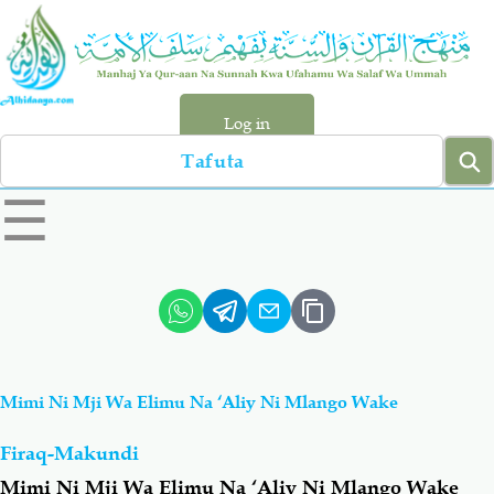
Skip
to
main
content
Log in
Search
left
☰
sidebar
menu
Qur-aan
Hadiyth
Sunnah
Tawhiyd
Mimi Ni Mji Wa Elimu Na ‘Aliy Ni Mlango Wake
Aqiydah
Manhaj
Firaq-Makundi
Shirki & Kufru
Bid-'ah (Uzushi)
Mimi Ni Mji Wa Elimu Na ‘Aliy Ni Mlango Wake