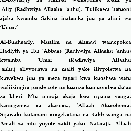
Al-Bayhaqiy na Ahmad wamepokea kauli ya
‘Aliy (Radhwiya Allaahu ‘anhu), ‘Tulikuwa hatuoni
ajabu kwamba Sakina inatamka juu ya ulimi wa
‘Umar.’
Al-Bukhaariy, Muslim na Ahmad wamepokea
Hadiyth ya Ibn ‘Abbaas (Radhwiya Allaahu ‘anhu)
kwamba ‘Umar (Radhwiya Allaahu
‘anhu)
alivyouawa na maiti yake ilivyoletwa n
kuwekwa juu ya meza tayari kwa kuoshwa watu
waliizingira pande zote na kuanza kumuombea du’aa
za kheri. Mtu mmoja akaja kwa nyuma yangu,
kaniegemea na akasema, ‘Allaah Akurehemu.
Sijawahi kutamani ningekutana na Rabb wangu na
Amali za mtu yoyote zaidi yako. Natarajia Allaah