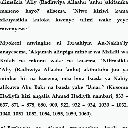
ulimsikia ‘Aliy (Radhwiya Allaahu ‘anhu
)akitamk
maneno hayo?’ alisema, ‘Niwe kiziwi kama
sikuyasikia kutoka kwenye ulimi wake yeye
mwenyewe.’
Mpokezi mwingine ni Ibraahiym An-Nakha’iy
anayesema, ‘Alqamah aliupiga minbar wa Msikiti wa
Kufah na mkono wake na kusema, ‘Nilimsikia
‘Aliy (Radhwiya Allaahu ‘anhu)
akihutubu juu y
minbar hii na kusema, mtu bora baada ya Nabiy
alikuwa Abu Bakr na baada yake ‘Umar.’’ (Kusoma
Hadiyth hizi angalia Ahmad Hadiyth nambari, 833 –
837, 871 – 878, 880, 909, 922, 932 – 934, 1030 – 1032,
1040, 1051, 1052, 1054, 1055, 1059, 1060).