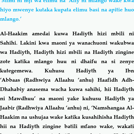
‘Mimi ni mji wa elimu na ‘Aliy ni mlango wake kwa
hiyo mwenye kutaka kupata elimu basi na apitie huo
mlango.’
Al-Haakim amedai kuwa Hadiyth hizi mbili ni
Sahihi. Lakini kwa maoni ya wanachuoni wakubwa
wa Hadiyth, Hadiyth hizi mbili na Hadiyth zingine
zote katika mlango huu ni dhaifu na si zenye
kutegemewa. Kuhusu Hadiyth ya Ibn
‘Abbaas (Radhwiya Allaahu ‘anhu)
Haafidh Adh
Dhahabiy anasema wacha kuwa sahihi, hii Hadiyth
ni Mawdhuu’ na maoni yake kuhusu Hadiyth ya
Jaabir (Radhwiya Allaahu ‘anhu)
ni, ‘Namshangaa Al-
Haakim na ushujaa wake katika kusahihisha Hadiyth
hii na Hadiyth zingine batili mfano wake, wakati