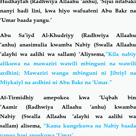
Hudhayfah (Radhwiya Allaahu ‘anhu), ‘Sijui nitabaki
nanyi hadi lini, kwa hiyo wafuateni Abu Bakr na
‘Umar baada yangu.’
Abu Sa’iyd Al-Khudriyy (Radhwiya Allaahu
‘anhu)
anasimulia kwamba Nabiy (Swalla Allaah
‘alayhi wa aalihi wa sallam)
‘Aliysema,
”Kila nabi
alikuwa na mawaziri wawili mbinguni na wawili
ardhini; Mawaziri wangu mbinguni ni Jibriyl na
Miykaiyl na ardhini ni Abu Bakr na ‘Umar.”
At-Tirmidhiy amepokea kwa ‘Uqbah bin
‘Aamir (Radhwiya Allaahu ‘anhu) kwamba
Nabiy (Swalla Allaahu ‘alayhi wa aalihi wa
sallam)
alisema,
“Kama kungekuwa na Nabiy baada
yangu basi angekuwa ‘Umar’.