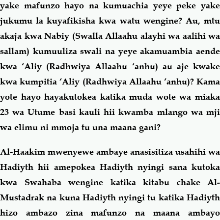
yake mafunzo hayo na kumuachia yeye peke yake
jukumu la kuyafikisha kwa watu wengine? Au, mtu
akaja kwa Nabiy (Swalla Allaahu alayhi wa aalihi wa
sallam)
kumuuliza swali na yeye akamuambia aend
kwa ‘Aliy (Radhwiya Allaahu ‘anhu) au aje kwake
kwa kumpitia ‘Aliy (Radhwiya Allaahu ‘anhu)? Kama
yote hayo hayakutokea katika muda wote wa miaka
23 wa Utume basi kauli hii kwamba mlango wa mji
wa elimu ni mmoja tu una maana gani?
Al-Haakim mwenyewe ambaye anasisitiza usahihi wa
Hadiyth hii amepokea Hadiyth nyingi sana kutoka
kwa Swahaba wengine katika kitabu chake Al-
Mustadrak na kuna Hadiyth nyingi tu katika Hadiyth
hizo ambazo zina mafunzo na maana ambayo