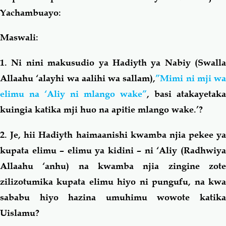
Yachambuayo:
Maswali:
1. Ni nini makusudio ya Hadiyth ya Nabiy (Swalla
Allaahu ‘alayhi wa aalihi wa sallam),
”Mimi ni mji wa
elimu na ‘Aliy ni mlango wake”
, basi atakayetaka
kuingia katika mji huo na apitie mlango wake.’?
2. Je, hii Hadiyth haimaanishi kwamba njia pekee ya
kupata elimu – elimu ya kidini – ni ‘Aliy (Radhwiya
Allaahu ‘anhu) na kwamba njia zingine zote
zilizotumika kupata elimu hiyo ni pungufu, na kwa
sababu hiyo hazina umuhimu wowote katika
Uislamu?