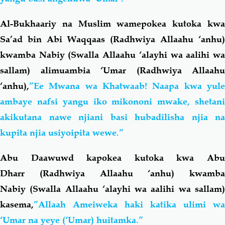
Al-Bukhaariy na Muslim wamepokea kutoka kwa
Sa’ad bin Abi Waqqaas (Radhwiya Allaahu ‘anhu)
kwamba Nabiy (Swalla Allaahu ‘alayhi wa aalihi wa
sallam) alimuambia ‘Umar (Radhwiya Allaahu
‘anhu),
”Ee Mwana wa Khatwaab! Naapa kwa yule
ambaye nafsi yangu iko mikononi mwake, shetani
akikutana nawe njiani basi hubadilisha njia na
kupita njia usiyoipita wewe.”
Abu Daawuwd kapokea kutoka kwa Abu
Dharr (Radhwiya Allaahu ‘anhu) kwamba
Nabiy (Swalla Allaahu ‘alayhi wa aalihi wa sallam)
kasema,
”Allaah Ameiweka haki katika ulimi wa
‘Umar na yeye (‘Umar) huitamka.”