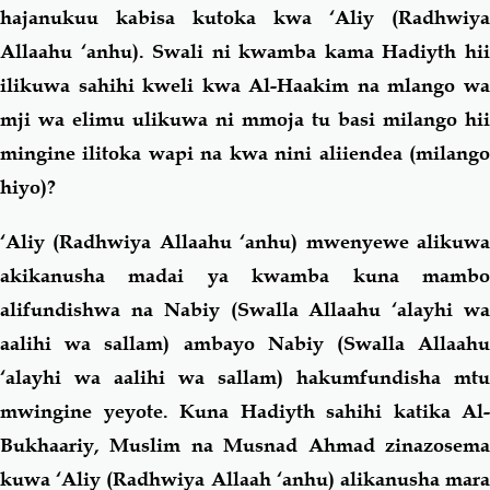
hajanukuu kabisa kutoka kwa ‘Aliy (Radhwiya
Allaahu ‘anhu). Swali ni kwamba kama Hadiyth hii
ilikuwa sahihi kweli kwa Al-Haakim na mlango wa
mji wa elimu ulikuwa ni mmoja tu basi milango hii
mingine ilitoka wapi na kwa nini aliiendea (milango
hiyo)?
‘Aliy (Radhwiya Allaahu ‘anhu)
mwenyewe alikuw
akikanusha madai ya kwamba kuna mambo
alifundishwa na Nabiy (Swalla Allaahu ‘alayhi wa
aalihi wa sallam)
ambayo Nabiy (Swalla Allaah
‘alayhi wa aalihi wa sallam) hakumfundisha mtu
mwingine yeyote. Kuna Hadiyth sahihi katika Al-
Bukhaariy, Muslim na Musnad Ahmad zinazosema
kuwa ‘Aliy (Radhwiya Allaah ‘anhu) alikanusha mara