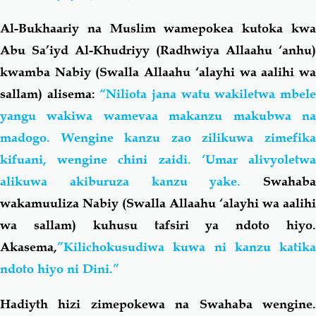
Al-Bukhaariy na Muslim wamepokea kutoka kwa
Abu Sa’iyd Al-Khudriyy (Radhwiya Allaahu ‘anhu)
kwamba Nabiy (Swalla Allaahu ‘alayhi wa aalihi wa
sallam) alisema:
“Niliota jana watu wakiletwa mbel
yangu wakiwa wamevaa makanzu makubwa na
madogo. Wengine kanzu zao zilikuwa zimefika
kifuani, wengine chini zaidi. ‘Umar alivyoletwa
alikuwa akiburuza kanzu yake.
Swahaba
wakamuuliza Nabiy (Swalla Allaahu ‘alayhi wa aalihi
wa sallam) kuhusu tafsiri ya ndoto hiyo.
Akasema,
”Kilichokusudiwa kuwa ni kanzu katika
ndoto hiyo ni Dini.”
Hadiyth hizi zimepokewa na Swahaba wengine.