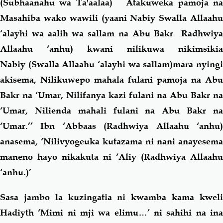
(Subhaanahu wa Ta'aalaa)
Atakuweka pamoja n
Masahiba wako wawili (yaani Nabiy Swalla Allaahu
‘alayhi wa aalih wa sallam
na Abu Bakr Radhwiy
Allaahu ‘anhu) kwani nilikuwa nikimsikia
Nabiy (Swalla Allaahu ‘alayhi wa sallam)mara nyingi
akisema, Nilikuwepo mahala fulani pamoja na Abu
Bakr na ‘Umar, Nilifanya kazi fulani na Abu Bakr na
‘Umar, Nilienda mahali fulani na Abu Bakr na
‘Umar.’’ Ibn ‘Abbaas (Radhwiya Allaahu ‘anhu)
anasema, ‘Nilivyogeuka kutazama ni nani anayesema
maneno hayo nikakuta ni ‘Aliy (Radhwiya Allaahu
‘anhu.)’
Sasa jambo la kuzingatia ni kwamba kama kweli
Hadiyth ‘Mimi ni mji wa elimu…’ ni sahihi na ina