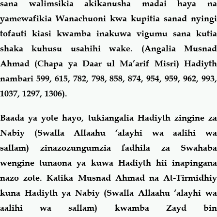
sana walimsikia akikanusha madai haya na
yamewafikia Wanachuoni kwa kupitia sanad nyingi
tofauti kiasi kwamba inakuwa vigumu sana kutia
shaka kuhusu usahihi wake. (Angalia Musnad
Ahmad (Chapa ya Daar ul Ma’arif Misri) Hadiyth
nambari 599, 615, 782, 798, 858, 874, 954, 959, 962, 993,
1037, 1297, 1306).
Baada ya yote hayo, tukiangalia Hadiyth zingine za
Nabiy (Swalla Allaahu ‘alayhi wa aalihi wa
sallam)
zinazozungumzia fadhila za Swahaba
wengine tunaona ya kuwa Hadiyth hii inapingana
nazo zote. Katika Musnad Ahmad na At-Tirmidhiy
kuna Hadiyth ya Nabiy (Swalla Allaahu ‘alayhi wa
aalihi wa sallam) kwamba Zayd bin