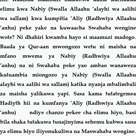
elimu kwa Nabiy (Swalla Allaahu ‘alayhi wa aalihi
wa sallam) kwa kumpitia ‘Aliy (Radhwiya Allaahu
‘anhu) peke yake na kuwaacha Swahaba wengine
wote? Ni dhahiri kwamba hayo si maamuzi madogo.
Baada ya Qur-aan mwongozo wetu ni maisha na
mfano mwema ya Nabiy (Radhwiya Allaahu
‘anhu)
na ni Swahaba peke yao ambao wanawez
kutuambia miongozo ya Nabiy (Swalla Allaahu
alayhi wa aalihi wa sallam) katika nyanja mbalimbali
za maisha yalikuwa yapi. Sasa kama tutategemea
Hadiyth hii na kumfanya ‘Aliy (Radhwiya Allaahu
‘anhu) ndiye chanzo pekee cha elimu hiyo, basi
bila shaka tutakuwa tunajinyima sehemu kubwa sana
ya elimu hiyo iliyonukuliwa na Maswahaba wengine.