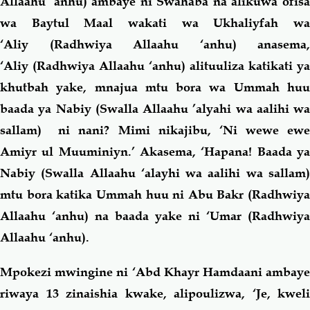
Allaahu ‘anhu) ambaye ni Swahaba na alikuwa ofisa
wa Baytul Maal wakati wa Ukhaliyfah wa
‘Aliy (Radhwiya Allaahu ‘anhu) anasema,
‘Aliy (Radhwiya Allaahu ‘anhu)
alituuliza katikati ya
khutbah yake, mnajua mtu bora wa Ummah huu
baada ya Nabiy (Swalla Allaahu ’alyahi wa aalihi wa
sallam)
ni nani? Mimi nikajibu, ‘Ni wewe ewe
Amiyr ul Muuminiyn.’ Akasema, ‘Hapana! Baada ya
Nabiy (Swalla Allaahu ‘alayhi wa aalihi wa sallam)
mtu bora katika Ummah huu ni Abu Bakr (Radhwiya
Allaahu ‘anhu) na baada yake ni ‘Umar (Radhwiya
Allaahu ‘anhu).
Mpokezi mwingine ni ‘Abd Khayr Hamdaani ambaye
riwaya 13 zinaishia kwake, alipoulizwa, ‘Je, kweli