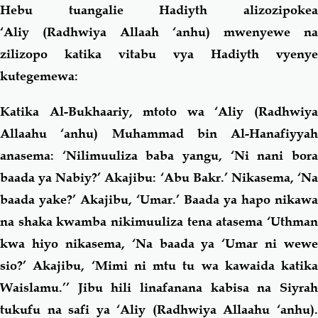
Hebu tuangalie Hadiyth alizozipokea
‘Aliy (Radhwiya Allaah ‘anhu) mwenyewe na
zilizopo katika vitabu vya Hadiyth vyenye
kutegemewa:
Katika Al-Bukhaariy, mtoto wa ‘Aliy (Radhwiya
Allaahu ‘anhu) Muhammad bin Al-Hanafiyyah
anasema: ‘Nilimuuliza baba yangu, ‘Ni nani bora
baada ya Nabiy?’ Akajibu: ‘Abu Bakr.’ Nikasema, ‘Na
baada yake?’ Akajibu, ‘Umar.’ Baada ya hapo nikawa
na shaka kwamba nikimuuliza tena atasema ‘Uthman
kwa hiyo nikasema, ‘Na baada ya ‘Umar ni wewe
sio?’ Akajibu, ‘Mimi ni mtu tu wa kawaida katika
Waislamu.’’ Jibu hili linafanana kabisa na Siyrah
tukufu na safi ya ‘Aliy (Radhwiya Allaahu ‘anhu).