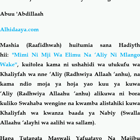
Abuu 'Abdillaah
Salaf Wa Ummah
Firaq-Makundi
Alhidaaya.com
Fiqh-Ibaadah
Duaa-Adhkaar
Mashia (Raafidhwah) huitumia sana Hadiyth
Fataawa Za Ulamaa
Kauli Za Salaf
hii:
"Mimi Ni Mji Wa Elimu Na ‘Aliy Ni Mlang
Wake''
, kuitolea kama ni ushahidi wa utukufu wa
Akhlaaq-Aadaab
Raqaaiq
Khaliyfah wa nne ‘Aliy (Radhwiya Allaah ‘anhu), na
kama ndio moja ya hoja yao kuu ya kuwa
Familia-Jamii
Maswali-Majibu
‘Aliy (Radhwiya Allaahu ‘anhu) alikuwa ni bora
kuliko Swahaba wengine na kwamba alistahiki kuwa
Chemsha Bongo
Vitabu
Khaliyfah wa kwanza baada ya Nabiy (Swalla
Allaahu ‘alayhi wa aalihi wa sallam).
Mapishi
Hapa Tutapata Maswali Yafuatayo Na Majibu