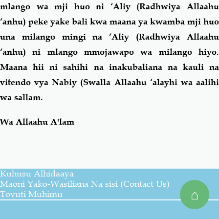
mlango wa mji huo ni ‘Aliy (Radhwiya Allaahu
‘anhu)
peke yake bali kwa maana ya kwamba mji huo
una milango mingi na ‘Aliy (Radhwiya Allaahu
‘anhu)
ni mlango mmojawapo wa milango hiyo
Maana hii ni sahihi na inakubaliana na kauli na
vitendo vya Nabiy (Swalla Allaahu ‘alayhi wa aalihi
wa sallam.
Wa Allaahu A'lam
Kuhusu Alhidaaya
Maoni Yako-Wasiliana Na sisi (Contact Us)
⌂
Tovuti Muhimu