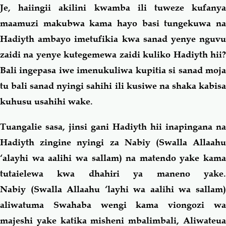
Je, haiingii akilini kwamba ili tuweze kufanya
maamuzi makubwa kama hayo basi tungekuwa na
Hadiyth ambayo imetufikia kwa sanad yenye nguvu
zaidi na yenye kutegemewa zaidi kuliko Hadiyth hii?
Bali ingepasa iwe imenukuliwa kupitia si sanad moja
tu bali sanad nyingi sahihi ili kusiwe na shaka kabisa
kuhusu usahihi wake.
Tuangalie sasa, jinsi gani Hadiyth hii inapingana na
Hadiyth zingine nyingi za Nabiy (Swalla Allaahu
‘alayhi wa aalihi wa sallam) na matendo yake kama
tutaielewa kwa dhahiri ya maneno yake.
Nabiy (Swalla Allaahu ‘layhi wa aalihi wa sallam)
aliwatuma Swahaba wengi kama viongozi wa
majeshi yake katika misheni mbalimbali, Aliwateua