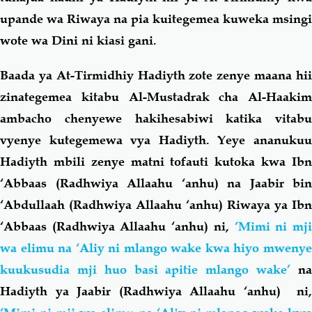
upande wa Riwaya na pia kuitegemea kuweka msingi
wote wa Dini ni kiasi gani.
Baada ya At-Tirmidhiy Hadiyth zote zenye maana hii
zinategemea kitabu Al-Mustadrak cha Al-Haakim
ambacho chenyewe hakihesabiwi katika vitabu
vyenye kutegemewa vya Hadiyth. Yeye ananukuu
Hadiyth mbili zenye matni tofauti kutoka kwa Ibn
‘Abbaas (Radhwiya Allaahu ‘anhu) na Jaabir bin
‘Abdullaah (Radhwiya Allaahu ‘anhu) Riwaya ya Ibn
‘Abbaas (Radhwiya Allaahu ‘anhu)
ni,
‘Mimi ni mj
wa elimu na ‘Aliy ni mlango wake kwa hiyo mwenye
kuukusudia mji huo basi apitie mlango wake’
na
Hadiyth ya Jaabir (Radhwiya Allaahu ‘anhu)
ni