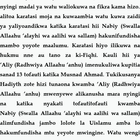
nyingi madai ya watu waliokuwa na fikra kama hizo.
alitoa karatasi moja na kuwaambia watu kuwa zaidi
ya yaliyoandikwa katika karatasi hii Nabiy (Swalla
Allaahu ‘alayhi wa aalihi wa sallam) hakunifundisha
mambo yoyote maalumu. Karatasi hiyo ilikuwa na
hukmu nne au tano za ki-Fiqhi. Kauli hii ya
‘Aliy (Radhwiya Allaahu ‘anhu)
imenukuliwa kupiti
sanad 13 tofauti katika Musnad Ahmad. Tukikusanya
Hadiyth zote hizi tunaona kwamba ‘Aliy (Radhwiya
Allaahu ‘anhu)
mwenyewe alikanusha mara nying
na katika nyakati tofautitofauti kwamba
Nabiy (Swalla Allaahu ‘alayhi wa aalihi wa sallam)
alimfundisha jambo lolote la Uislamu amba lo
hakumfundisha mtu yeyote mwingine. Watu wengi