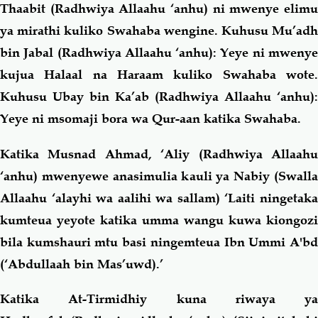
Thaabit (Radhwiya Allaahu ‘anhu)
ni mwenye elim
ya mirathi kuliko Swahaba wengine. Kuhusu Mu’adh
bin Jabal (Radhwiya Allaahu ‘anhu): Yeye ni mwenye
kujua Halaal na Haraam kuliko Swahaba wote.
Kuhusu Ubay bin Ka’ab (Radhwiya Allaahu ‘anhu):
Yeye ni msomaji bora wa Qur-aan katika Swahaba.
Katika Musnad Ahmad, ‘Aliy (Radhwiya Allaahu
‘anhu) mwenyewe anasimulia kauli ya Nabiy (Swalla
Allaahu ‘alayhi wa aalihi wa sallam) ‘Laiti ningetaka
kumteua yeyote katika umma wangu kuwa kiongozi
bila kumshauri mtu basi ningemteua Ibn Ummi A'bd
(‘Abdullaah bin Mas’uwd).’
Katika At-Tirmidhiy kuna riwaya ya