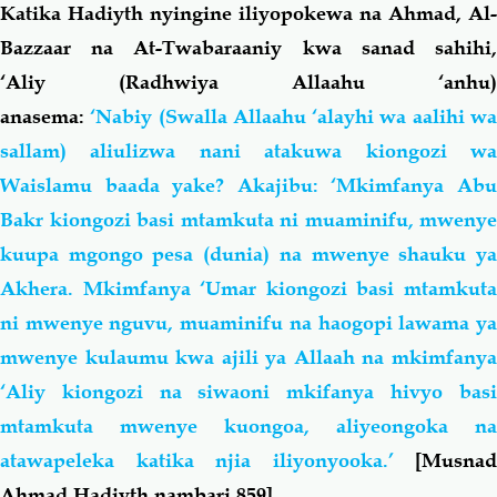
Katika Hadiyth nyingine iliyopokewa na Ahmad, Al-
Bazzaar na At-Twabaraaniy kwa sanad sahihi,
‘Aliy (Radhwiya Allaahu ‘anhu)
anasema:
‘Nabiy (Swalla Allaahu ‘alayhi wa aalihi w
sallam)
aliulizwa nani atakuwa kiongozi w
Waislamu baada yake? Akajibu: ‘Mkimfanya Abu
Bakr kiongozi basi mtamkuta ni muaminifu, mwenye
kuupa mgongo pesa (dunia) na mwenye shauku ya
Akhera. Mkimfanya ‘Umar kiongozi basi mtamkuta
ni mwenye nguvu, muaminifu na haogopi lawama ya
mwenye kulaumu kwa ajili ya Allaah na mkimfanya
‘Aliy kiongozi na siwaoni mkifanya hivyo basi
mtamkuta mwenye kuongoa, aliyeongoka na
atawapeleka katika njia iliyonyooka.’
[Musnad
Ahmad Hadiyth nambari 859]