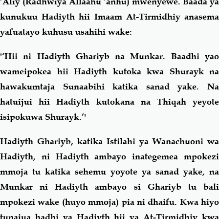
‘Aliy (Radhwiya Allaahu ‘anhu)
mwenyewe. Baada ya
kunukuu Hadiyth hii Imaam At-Tirmidhiy anasema
yafuatayo kuhusu usahihi wake:
'‘Hii ni Hadiyth Ghariyb na Munkar. Baadhi yao
wameipokea hii Hadiyth kutoka kwa Shurayk na
hawakumtaja Sunaabihi katika sanad yake. Na
hatuijui hii Hadiyth kutokana na Thiqah yeyote
isipokuwa Shurayk.’'
Hadiyth Ghariyb, katika Istilahi ya Wanachuoni wa
Hadiyth, ni Hadiyth ambayo inategemea mpokezi
mmoja tu katika sehemu yoyote ya sanad yake, na
Munkar ni Hadiyth ambayo si Ghariyb tu bali
mpokezi wake (huyo mmoja) pia ni dhaifu. Kwa hiyo
tunajua hadhi ya Hadiyth hii ya At-Tirmidhiy kwa