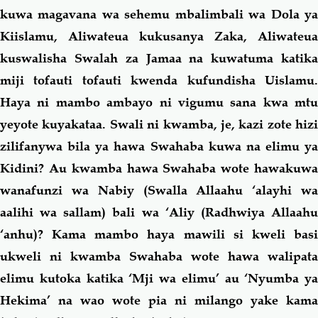
kuwa magavana wa sehemu mbalimbali wa Dola ya
Kiislamu, Aliwateua kukusanya Zaka, Aliwateua
kuswalisha Swalah za Jamaa na kuwatuma katika
miji tofauti tofauti kwenda kufundisha Uislamu.
Haya ni mambo ambayo ni vigumu sana kwa mtu
yeyote kuyakataa. Swali ni kwamba, je, kazi zote hizi
zilifanywa bila ya hawa Swahaba kuwa na elimu ya
Kidini? Au kwamba hawa Swahaba wote hawakuwa
wanafunzi wa Nabiy (Swalla Allaahu ‘alayhi wa
aalihi wa sallam) bali wa ‘Aliy (Radhwiya Allaahu
‘anhu)? Kama mambo haya mawili si kweli basi
ukweli ni kwamba Swahaba wote hawa walipata
elimu kutoka katika ‘Mji wa elimu’ au ‘Nyumba ya
Hekima’ na wao wote pia ni milango yake kama