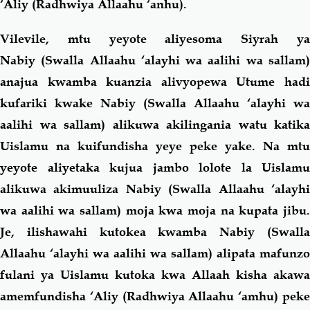
‘Aliy (Radhwiya Allaahu ‘anhu).
Vilevile, mtu yeyote aliyesoma Siyrah ya
Nabiy (Swalla Allaahu ‘alayhi wa aalihi wa sallam)
anajua kwamba kuanzia alivyopewa Utume hadi
kufariki kwake Nabiy (Swalla Allaahu ‘alayhi wa
aalihi wa sallam)
alikuwa akilingania watu katika
Uislamu na kuifundisha yeye peke yake. Na mtu
yeyote aliyetaka kujua jambo lolote la Uislamu
alikuwa akimuuliza Nabiy (Swalla Allaahu ‘alayhi
wa aalihi wa sallam) moja kwa moja na kupata jibu.
Je, ilishawahi kutokea kwamba Nabiy (Swalla
Allaahu ‘alayhi wa aalihi wa sallam)
alipata mafunzo
fulani ya Uislamu kutoka kwa Allaah kisha akawa
amemfundisha ‘Aliy (Radhwiya Allaahu ‘amhu)
pek