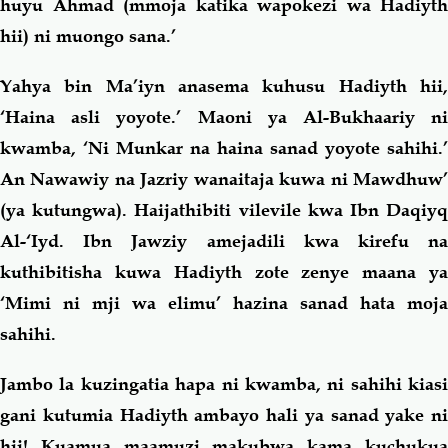
huyu Ahmad (mmoja katika wapokezi wa Hadiyth
hii) ni muongo sana.’
Yahya bin Ma’iyn anasema kuhusu Hadiyth hii,
‘Haina asli yoyote.’ Maoni ya Al-Bukhaariy ni
kwamba, ‘Ni Munkar na haina sanad yoyote sahihi.’
An Nawawiy na Jazriy wanaitaja kuwa ni Mawdhuw’
(ya kutungwa). Haijathibiti vilevile kwa Ibn Daqiyq
Al-‘Iyd. Ibn Jawziy amejadili kwa kirefu na
kuthibitisha kuwa Hadiyth zote zenye maana ya
‘Mimi ni mji wa elimu’ hazina sanad hata moja
sahihi.
Jambo la kuzingatia hapa ni kwamba, ni sahihi kiasi
gani kutumia Hadiyth ambayo hali ya sanad yake ni
hii! Kuamua maamuzi makubwa kama kuchukua