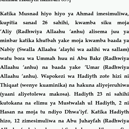
Katika Musnad hiyo hiyo ya Ahmad imesimuliwa,
kupitia sanad 26 sahihi, kwamba siku moja
‘Aliy (Radhwiya Allaahu ‘anhu) alisema juu ya
minbar katika khutbah yake moja kwamba baada ya
Nabiy (Swalla Allaahu ‘alayhi wa aalihi wa sallam)
watu bora wa Ummah huu ni Abu Bakr (Radhwiya
Allaahu ‘anhu) na baada yake ‘Umar (Radhwiya
Allaahu ‘anhu). Wapokezi wa Hadiyth zote hizi ni
Thiqaat (wenye kuaminika) na hakuna aliyejeruhiwa
(yaani aliyetolewa makosa). Hadiyth 23 ni sahihi
kutokana na elimu ya Mustwalah ul Hadiyth, 2 ni
Hasan na moja tu ndiyo Dhwa’iyf. Katika Hadiyth
hizo, 12 zimesimuliwa na Abu Juhayfah (Radhwiya