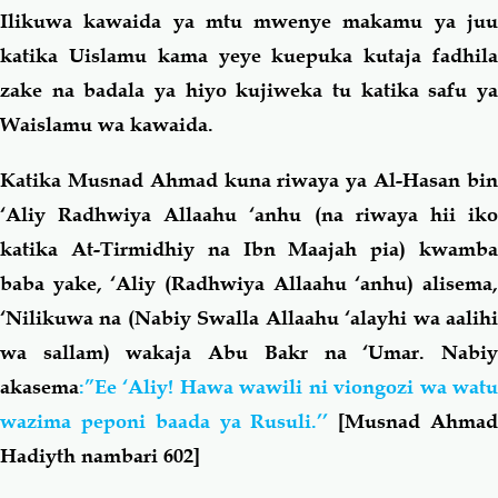
Ilikuwa kawaida ya mtu mwenye makamu ya juu
katika Uislamu kama yeye kuepuka kutaja fadhila
zake na badala ya hiyo kujiweka tu katika safu ya
Waislamu wa kawaida.
Katika Musnad Ahmad kuna riwaya ya Al-Hasan bin
‘Aliy Radhwiya Allaahu ‘anhu (na riwaya hii iko
katika At-Tirmidhiy na Ibn Maajah pia) kwamba
baba yake, ‘Aliy (Radhwiya Allaahu ‘anhu) alisema,
‘Nilikuwa na (Nabiy Swalla Allaahu ‘alayhi wa aalihi
wa sallam)
wakaja Abu Bakr na ‘Umar. Nabi
akasema
:”Ee ‘Aliy! Hawa wawili ni viongozi wa watu
wazima peponi baada ya Rusuli.’’
[Musnad Ahma
Hadiyth nambari 602]