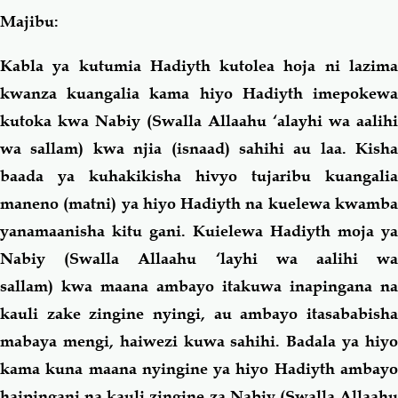
Majibu:
Kabla ya kutumia Hadiyth kutolea hoja ni lazima
kwanza kuangalia kama hiyo Hadiyth imepokewa
kutoka kwa Nabiy (Swalla Allaahu ‘alayhi wa aalihi
wa sallam) kwa njia (isnaad) sahihi au laa. Kisha
baada ya kuhakikisha hivyo tujaribu kuangalia
maneno (matni) ya hiyo Hadiyth na kuelewa kwamba
yanamaanisha kitu gani. Kuielewa Hadiyth moja ya
Nabiy (Swalla Allaahu ‘layhi wa aalihi wa
sallam)
kwa maana ambayo itakuwa inapingana na
kauli zake zingine nyingi, au ambayo itasababisha
mabaya mengi, haiwezi kuwa sahihi. Badala ya hiyo
kama kuna maana nyingine ya hiyo Hadiyth ambayo
haipingani na kauli zingine za Nabiy (Swalla Allaahu