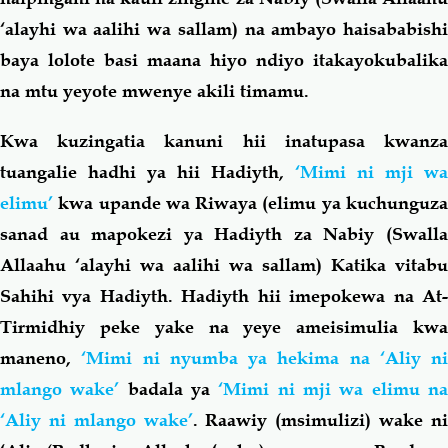
‘alayhi wa aalihi wa sallam)
na ambayo haisababish
baya lolote basi maana hiyo ndiyo itakayokubalika
na mtu yeyote mwenye akili timamu.
Kwa kuzingatia kanuni hii inatupasa kwanza
tuangalie hadhi ya hii Hadiyth,
‘Mimi ni mji wa
elimu’
kwa upande wa Riwaya (elimu ya kuchunguz
sanad au mapokezi ya Hadiyth za Nabiy (Swalla
Allaahu ‘alayhi wa aalihi wa sallam)
Katika vitabu
Sahihi vya Hadiyth. Hadiyth hii imepokewa na At-
Tirmidhiy peke yake na yeye ameisimulia kwa
maneno,
‘Mimi ni nyumba ya hekima na ‘Aliy ni
mlango wake’
badala ya
‘Mimi ni mji wa elimu n
‘Aliy ni mlango wake’
. Raawiy (msimulizi) wake n