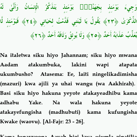
وَجِيءَ يَوْمَئِذٍ بِجَهَنَّمَۚ يَوْمَئِذٍ يَتَذَكَّرُ الْإِنسَانُ وَأَنَّىٰ لَهُ
الذِّكْرَىٰ ﴿٢٣﴾ يَقُولُ يَا لَيْتَنِي قَدَّمْتُ لِحَيَاتِي ﴿٢٤﴾ فَيَوْمَئِذٍ لَّا
يُعَذِّبُ عَذَابَهُ أَحَدٌ ﴿٢٥﴾ وَلَا يُوثِقُ وَثَاقَهُ أَحَدٌ ﴿٢٦﴾
Na italetwa siku hiyo Jahannam; siku hiyo mwana
Aadam atakumbuka, lakini wapi atapata
ukumbusho? Atasema: Ee, laiti ningelikadimisha
(mazuri) kwa ajili ya uhai wangu (wa Aakhirah).
Basi siku hiyo hakuna yeyote atakayeadhibu kama
adhabu Yake.
Na wala hakuna yeyot
atakayefungisha (madhubuti) kama kufungisha
Kwake (waovu).
[Al-Fajr: 23 - 26].
Kama tunavyoona Aayah hizi kwa ujumla zinatilia