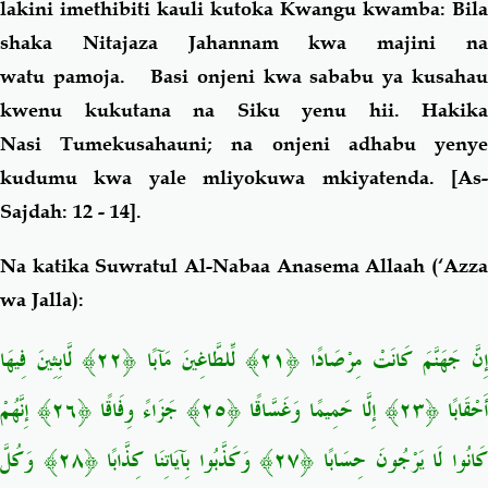
lakini imethibiti kauli kutoka Kwangu kwamba: Bila
shaka Nitajaza Jahannam kwa majini na
watu pamoja. Basi onjeni kwa sababu ya kusahau
kwenu kukutana na Siku yenu hii. Hakika
Nasi Tumekusahauni; na onjeni adhabu yenye
kudumu kwa yale mliyokuwa mkiyatenda.
[As
Sajdah: 12 - 14].
Na katika Suwratul Al-Nabaa Anasema Allaah (‘Azza
wa Jalla):
إِنَّ جَهَنَّمَ كَانَتْ مِرْصَادًا ﴿٢١﴾ لِّلطَّاغِينَ مَآبًا ﴿٢٢﴾ لَّابِثِينَ فِيهَا
أَحْقَابًا ﴿٢٣﴾ إِلَّا حَمِيمًا وَغَسَّاقًا ﴿٢٥﴾ جَزَاءً وِفَاقًا ﴿٢٦﴾ إِنَّهُمْ
كَانُوا لَا يَرْجُونَ حِسَابًا ﴿٢٧﴾ وَكَذَّبُوا بِآيَاتِنَا كِذَّابًا ﴿٢٨﴾ وَكُلَّ