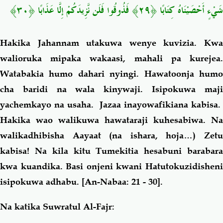
شَيْءٍ أَحْصَيْنَاهُ كِتَابًا ﴿٢٩﴾ فَذُوقُوا فَلَن نَّزِيدَكُمْ إِلَّا عَذَابًا ﴿٣٠﴾
Hakika Jahannam utakuwa wenye kuvizia. Kwa
walioruka mipaka wakaasi, mahali pa kurejea.
Watabakia humo dahari nyingi. Hawatoonja humo
cha baridi na wala kinywaji. Isipokuwa maji
yachemkayo na usaha. Jazaa inayowafikiana kabisa.
Hakika wao walikuwa hawataraji kuhesabiwa. Na
walikadhibisha Aayaat (na ishara, hoja…) Zetu
kabisa! Na kila kitu Tumekitia hesabuni barabara
kwa kuandika. Basi onjeni kwani Hatutokuzidisheni
isipokuwa adhabu.
[An-Nabaa: 21 - 30].
Na katika Suwratul Al-Fajr: