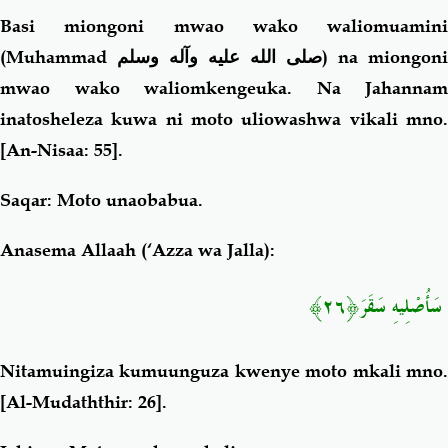
Basi miongoni mwao wako waliomuamini
(Muhammad
صلى الله عليه وآله وسلم
) na miongoni
mwao wako waliomkengeuka. Na Jahannam
inatosheleza kuwa ni moto uliowashwa vikali mno.
[
An-Nisaa: 55].
Saqar
: Moto unaobabua.
Anasema Allaah (‘Azza wa Jalla):
سَأُصْلِيهِ سَقَرَ﴿٢٦﴾
Nitamuingiza kumuunguza kwenye moto mkali mno.
[Al-Mudaththir: 26].