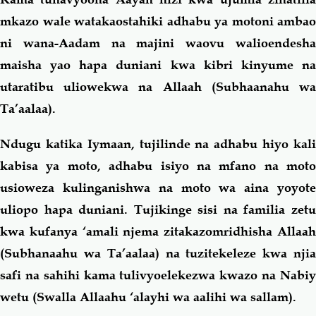
mkazo wale watakaostahiki adhabu ya motoni ambao
ni wana-Aadam na majini waovu walioendesha
maisha yao hapa duniani kwa kibri kinyume na
utaratibu uliowekwa na Allaah (Subhaanahu wa
Ta’aalaa).
Ndugu katika Iymaan, tujilinde na adhabu hiyo kali
kabisa ya moto, adhabu isiyo na mfano na moto
usioweza kulinganishwa na moto wa aina yoyote
uliopo hapa duniani. Tujikinge sisi na familia zetu
kwa kufanya ‘amali njema zitakazomridhisha Allaah
(Subhanaahu wa Ta’aalaa) na tuzitekeleze kwa njia
safi na sahihi kama tulivyoelekezwa kwazo na Nabiy
wetu (Swalla Allaahu ‘alayhi wa aalihi wa sallam).