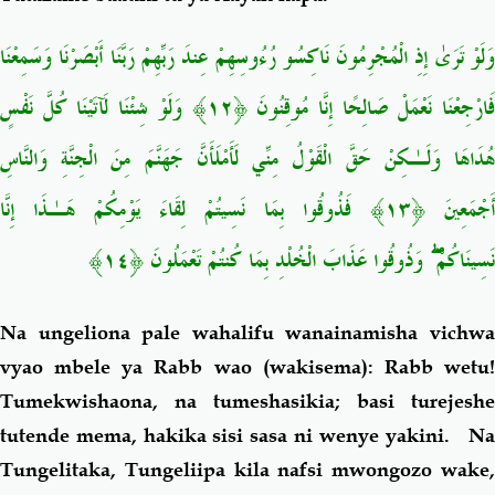
وَلَوْ تَرَىٰ إِذِ الْمُجْرِمُونَ نَاكِسُو رُءُوسِهِمْ عِندَ رَبِّهِمْ رَبَّنَا أَبْصَرْنَا وَسَمِعْنَا
فَارْجِعْنَا نَعْمَلْ صَالِحًا إِنَّا مُوقِنُونَ ﴿١٢﴾ وَلَوْ شِئْنَا لَآتَيْنَا كُلَّ نَفْسٍ
هُدَاهَا وَلَـٰكِنْ حَقَّ الْقَوْلُ مِنِّي لَأَمْلَأَنَّ جَهَنَّمَ مِنَ الْجِنَّةِ وَالنَّاسِ
أَجْمَعِينَ ﴿١٣﴾ فَذُوقُوا بِمَا نَسِيتُمْ لِقَاءَ يَوْمِكُمْ هَـٰذَا إِنَّا
نَسِينَاكُمْ ۖ وَذُوقُوا عَذَابَ الْخُلْدِ بِمَا كُنتُمْ تَعْمَلُونَ ﴿١٤﴾
Na ungeliona pale wahalifu wanainamisha vichwa
vyao mbele ya Rabb wao (wakisema): Rabb wetu!
Tumekwishaona, na tumeshasikia; basi turejeshe
tutende mema, hakika sisi sasa ni wenye yakini. Na
Tungelitaka, Tungeliipa kila nafsi mwongozo wake,