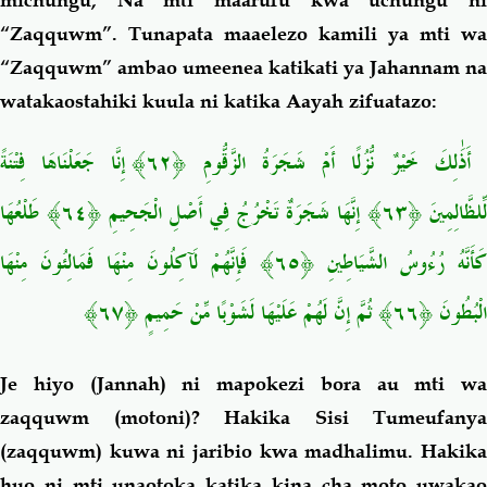
michungu, Na mti maarufu kwa uchungu ni
“Zaqquwm”. Tunapata maaelezo kamili ya mti wa
“Zaqquwm” ambao umeenea katikati ya Jahannam na
watakaostahiki kuula ni katika Aayah zifuatazo:
أَذَٰلِكَ خَيْرٌ نُّزُلًا أَمْ شَجَرَةُ الزَّقُّومِ ﴿٦٢﴾ إِنَّا جَعَلْنَاهَا فِتْنَةً
لِّلظَّالِمِينَ ﴿٦٣﴾ إِنَّهَا شَجَرَةٌ تَخْرُجُ فِي أَصْلِ الْجَحِيمِ ﴿٦٤﴾ طَلْعُهَا
كَأَنَّهُ رُءُوسُ الشَّيَاطِينِ ﴿٦٥﴾ فَإِنَّهُمْ لَآكِلُونَ مِنْهَا فَمَالِئُونَ مِنْهَا
الْبُطُونَ ﴿٦٦﴾ ثُمَّ إِنَّ لَهُمْ عَلَيْهَا لَشَوْبًا مِّنْ حَمِيمٍ ﴿٦٧﴾
Je hiyo (Jannah) ni mapokezi bora au mti wa
zaqquwm (motoni)? Hakika Sisi Tumeufanya
(zaqquwm) kuwa ni jaribio kwa madhalimu. Hakika
huo ni mti unaotoka katika kina cha moto uwakao