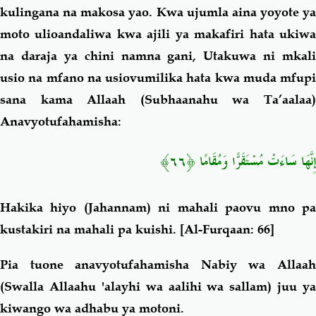
kulingana na makosa yao. Kwa ujumla aina yoyote ya
moto ulioandaliwa kwa ajili ya makafiri hata ukiwa
na daraja ya chini namna gani, Utakuwa ni mkali
usio na mfano na usiovumilika hata kwa muda mfupi
sana kama Allaah (Subhaanahu wa Ta’aalaa)
Anavyotufahamisha:
إِنَّهَا سَاءَتْ مُسْتَقَرًّا وَمُقَامًا ﴿٦٦﴾
Hakika hiyo (Jahannam) ni mahali paovu mno pa
kustakiri na mahali pa kuishi
.
[Al-Furqaan: 66]
Pia tuone anavyotufahamisha Nabiy wa Allaah
(Swalla Allaahu 'alayhi wa aalihi wa sallam) juu ya
kiwango wa adhabu ya motoni.