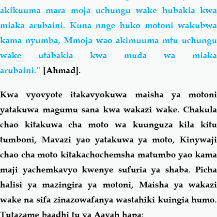
akikuuma mara moja uchungu wake hubakia kwa
miaka arubaini. Kuna nnge huko motoni wakubwa
kama nyumba, Mmoja wao akimuuma mtu uchungu
wake utabakia kwa muda wa miaka
arubaini.”
[Ahmad].
Kwa vyovyote itakavyokuwa maisha ya motoni
yatakuwa magumu sana kwa wakazi wake. Chakula
chao kitakuwa cha moto wa kuunguza kila kitu
tumboni, Mavazi yao yatakuwa ya moto, Kinywaji
chao cha moto kitakachochemsha matumbo yao kama
maji yachemkavyo kwenye sufuria ya shaba. Picha
halisi ya mazingira ya motoni, Maisha ya wakazi
wake na sifa zinazowafanya wastahiki kuingia humo.
Tutazame baadhi tu ya Aayah hapa: