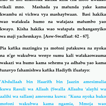
vikali mno. Mashada ya matunda yake kama
kwamba ni vichwa vya mashaytwaan. Basi hakika
wao watakula humo na watajaza matumbo yao
kwayo. Kisha hakika wao watapata mchanganyiko
wa maji yachemkayo.
[Asw-Swaffaat: 62 - 67].
Pia katika mazingira ya motoni patakuwa na nyoka
na n’ge wakubwa wenye sumu kali watakaowauma
wakazi wa humo kama sehemu ya adhabu yao kama
tunavyo fahamishwa katika Hadiyth ifuatayo:
‘Abdullaah bin Haarith bin Jaazin amesimulia
kuwa Rasuli wa Allaah (Swalla Allaahu 'alayhi wa
aalihi wa sallam) amesema kuwa: “Kuna nyoka huko
motoni wakubwa kama ngamia, Mmoja wao