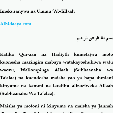
Imekusanywa na Ummu ‘Abdillaah
Salaf Wa Ummah
Firaq-Makundi
Alhidaaya.com
Fiqh-Ibaadah
Duaa-Adhkaar
بسم الله الرحمن الرحيم
Fataawa Za Ulamaa
Kauli Za Salaf
Katika Qur-aan na Hadiyth kumetajwa moto
Akhlaaq-Aadaab
Raqaaiq
kuonesha mazingira mabaya watakayoshukiwa watu
waovu, Waliompinga Allaah (Subhaanahu wa
Familia-Jamii
Maswali-Majibu
Ta'alaa) na kuendesha maisha yao ya hapa duniani
kinyume na kanuni na taratibu alizoziweka Allaah
Chemsha Bongo
Vitabu
(Subhaanahu Wa Ta’alaa).
Mapishi
Maisha ya motoni ni kinyume na maisha ya Jannah