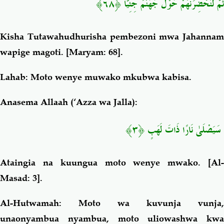
ثُمَّ لَنُحْضِرَنَّهُمْ حَوْلَ جَهَنَّمَ جِثِيًّا ﴿٦٨﴾
Kisha Tutawahudhurisha pembezoni mwa Jahannam
wapige magoti.
[Maryam: 68].
Lahab
: Moto wenye muwako mkubwa kabisa.
Anasema Allaah (‘Azza wa Jalla):
سَيَصْلَىٰ نَارًا ذَاتَ لَهَبٍ ﴿٣﴾
Ataingia na kuungua moto wenye mwako.
[Al
Masad: 3].
Al-Hutwamah:
Moto wa kuvunja vunja,
unaonyambua nyambua, moto uliowashwa kwa