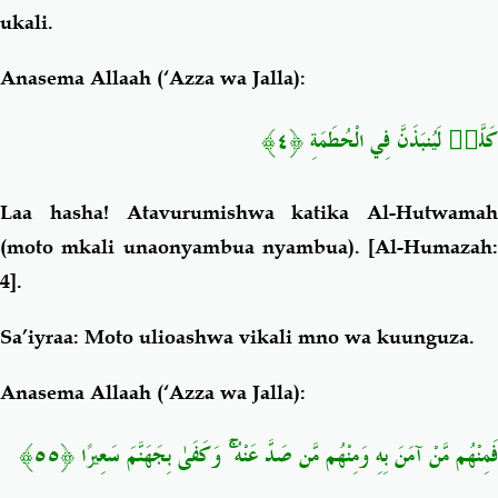
ukali.
Anasema Allaah (‘Azza wa Jalla):
كَلَّاۖ لَيُنبَذَنَّ فِي الْحُطَمَةِ ﴿٤﴾
Laa hasha! Atavurumishwa katika Al-Hutwamah
(moto mkali unaonyambua nyambua).
[Al-Humazah:
4].
Sa’iyraa
: Moto ulioashwa vikali mno wa kuunguza.
Anasema Allaah (‘Azza wa Jalla):
فَمِنْهُم مَّنْ آمَنَ بِهِ وَمِنْهُم مَّن صَدَّ عَنْهُ ۚ وَكَفَىٰ بِجَهَنَّمَ سَعِيرًا ﴿٥٥﴾