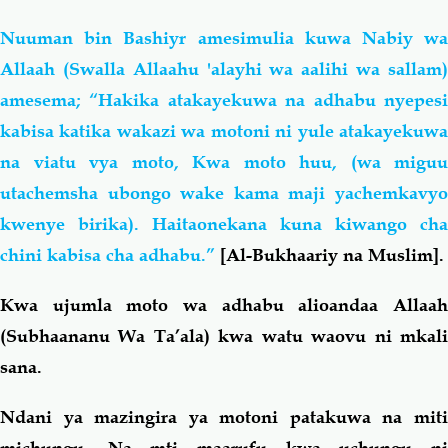
Nuuman bin Bashiyr amesimulia kuwa Nabiy wa
Allaah (Swalla Allaahu 'alayhi wa aalihi wa sallam)
amesema;
“Hakika atakayekuwa na adhabu nyepes
kabisa katika wakazi wa motoni ni yule atakayekuwa
na viatu vya moto, Kwa moto huu, (wa miguu
utachemsha ubongo wake kama maji yachemkavyo
kwenye birika). Haitaonekana kuna kiwango cha
chini kabisa cha adhabu.”
[
Al-Bukhaariy na Muslim].
Kwa ujumla moto wa adhabu alioandaa Allaah
(Subhaananu Wa Ta’ala) kwa watu waovu ni mkali
sana.
Ndani ya mazingira ya motoni patakuwa na miti