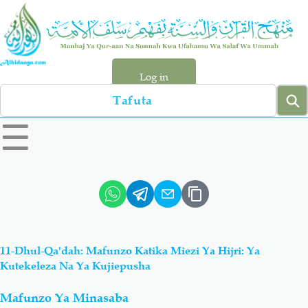
Skip
to
main
content
Log in
Search
left
☰
sidebar
menu
Qur-aan
Hadiyth
Sunnah
Tawhiyd
11-Dhul-Qa'dah: Mafunzo Katika Miezi Ya Hijri: Ya
Aqiydah
Manhaj
Kutekeleza Na Ya Kujiepusha
Mafunzo Ya Minasaba
Shirki & Kufru
Bid-'ah (Uzushi)