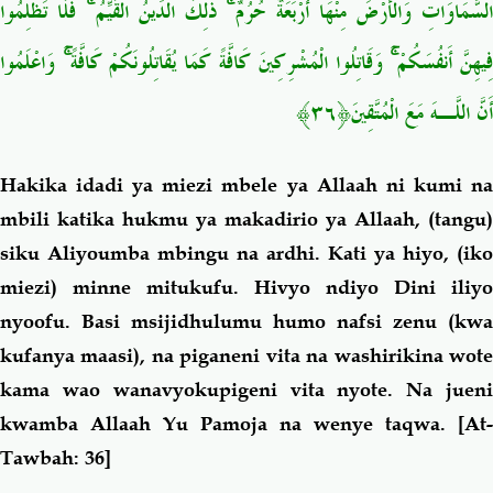
السَّمَاوَاتِ وَالْأَرْضَ مِنْهَا أَرْبَعَةٌ حُرُمٌ ۚ ذَٰلِكَ الدِّينُ الْقَيِّمُ ۚ فَلَا تَظْلِمُوا
فِيهِنَّ أَنفُسَكُمْ ۚ وَقَاتِلُوا الْمُشْرِكِينَ كَافَّةً كَمَا يُقَاتِلُونَكُمْ كَافَّةً ۚ وَاعْلَمُوا
أَنَّ اللَّـهَ مَعَ الْمُتَّقِينَ﴿٣٦﴾
Hakika idadi ya miezi mbele ya Allaah ni kumi na
mbili katika hukmu ya makadirio ya Allaah, (tangu)
siku Aliyoumba mbingu na ardhi. Kati ya hiyo, (iko
miezi) minne mitukufu. Hivyo ndiyo Dini iliyo
nyoofu. Basi msijidhulumu humo nafsi zenu (kwa
kufanya maasi), na piganeni vita na washirikina wote
kama wao wanavyokupigeni vita nyote. Na jueni
kwamba Allaah Yu Pamoja na wenye taqwa.
[At-
Tawbah: 36]