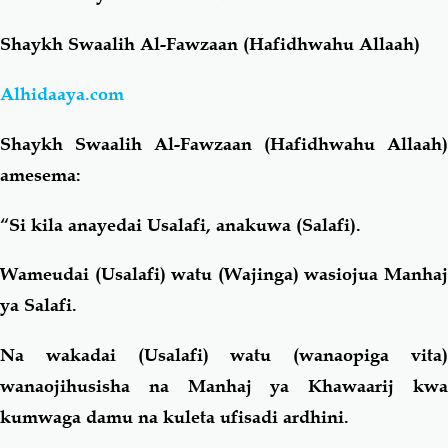
Shaykh Swaalih Al-Fawzaan (Hafidhwahu Allaah)
Salaf Wa Ummah
Firaq-Makundi
Alhidaaya.com
Fiqh-Ibaadah
Duaa-Adhkaar
Shaykh Swaalih Al-Fawzaan (Hafidhwahu Allaah)
Fataawa Za Ulamaa
Kauli Za Salaf
amesema:
“Si kila anayedai Usalafi, anakuwa (Salafi).
Akhlaaq-Aadaab
Raqaaiq
Wameudai (Usalafi) watu (Wajinga) wasiojua Manhaj
Familia-Jamii
Maswali-Majibu
ya Salafi.
Chemsha Bongo
Vitabu
Na wakadai (Usalafi) watu (wanaopiga vita)
wanaojihusisha na Manhaj ya Khawaarij kwa
Mapishi
kumwaga damu na kuleta ufisadi ardhini.