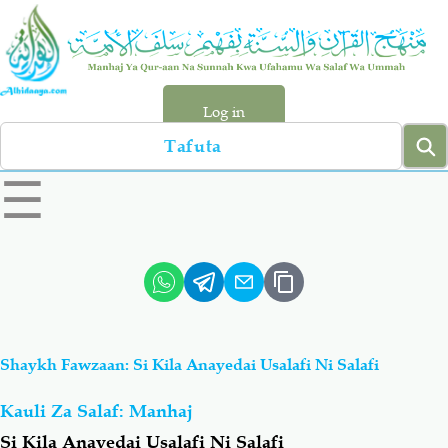
Skip
to
main
content
Log in
Search
left
☰
sidebar
menu
Qur-aan
Hadiyth
Sunnah
Tawhiyd
Shaykh Fawzaan: Si Kila Anayedai Usalafi Ni Salafi
Aqiydah
Manhaj
Kauli Za Salaf: Manhaj
Shirki & Kufru
Bid-'ah (Uzushi)
Si Kila Anayedai Usalafi Ni Salafi