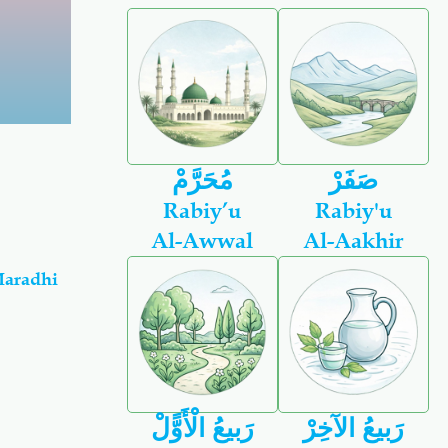
صَفَرْ
مُحَرَّمْ
Rabiy’u
Rabiy'u
Al-Awwal
Al-Aakhir
Maradhi
رَبيعُ الآخِرْ
رَبيعُ الْأَوًّلْ