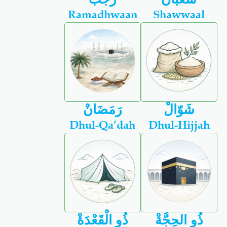
Ramadhwaan
Shawwaal
شَوّالْ
رَمَضَانْ
Dhul-Qa’dah
Dhul-Hijjah
ذُو الحِجَّةْ
ذُو الْقَعْدَةْ