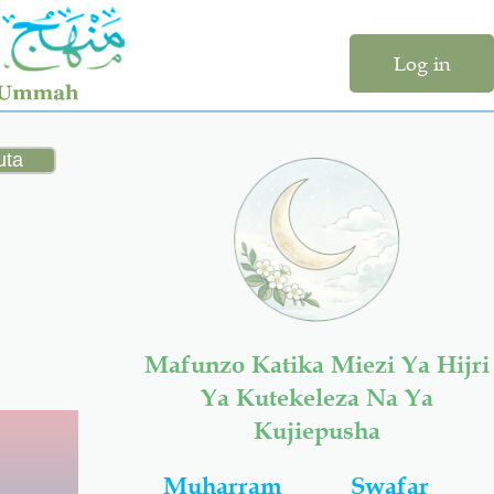
Log in
Mafunzo Katika Miezi Ya Hijri
Ya Kutekeleza Na Ya
Kujiepusha
Muharram
Swafar