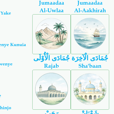
Jumaadaa
Jumaadaa
Al-Uwlaa
Al-Aakhirah
 Yake
enye Kunuia
جُمَادَى الْآخِرَة
جُمَادَى الْأُوْلَى
Mwenye
Rajab
Sha'baan
e
hinjo
شَعْبَانْ
رَجَبْ