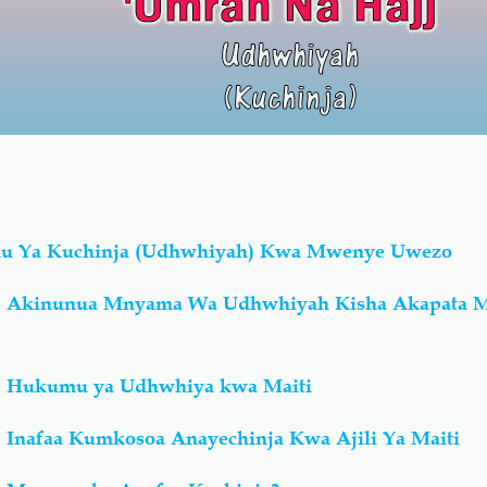
mu Ya Kuchinja (Udhwhiyah) Kwa Mwenye Uwezo
n: Akinunua Mnyama Wa Udhwhiyah Kisha Akapata 
: Hukumu ya Udhwhiya kwa Maiti
 Inafaa Kumkosoa Anayechinja Kwa Ajili Ya Maiti