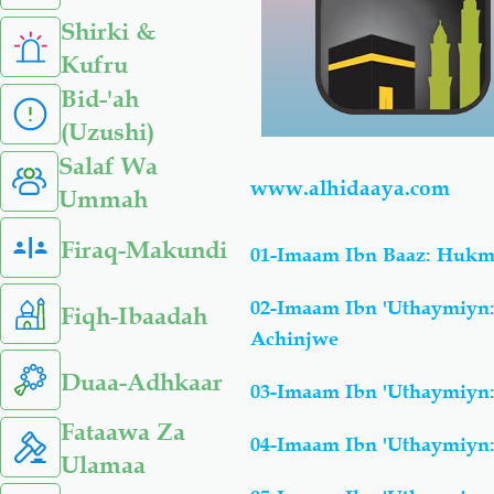
Shirki &
Kufru
Bid-'ah
(Uzushi)
Salaf Wa
www.alhidaaya.com
Ummah
Firaq-Makundi
01-Imaam Ibn Baaz: Huk
02-Imaam Ibn 'Uthaymiy
Fiqh-Ibaadah
Achinjwe
Duaa-Adhkaar
03-Imaam Ibn 'Uthaymiyn
Fataawa Za
04-Imaam Ibn 'Uthaymiyn:
Ulamaa