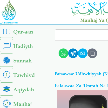
Skip
to
main
content
left
Qur-aan
Search
sidebar
menu
Hadiyth
Sunnah
Fataawaa: Udhwhiyyah (K
Tawhiyd
Fataawaa Za 'Umrah Na 
Aqiydah
Manhaj