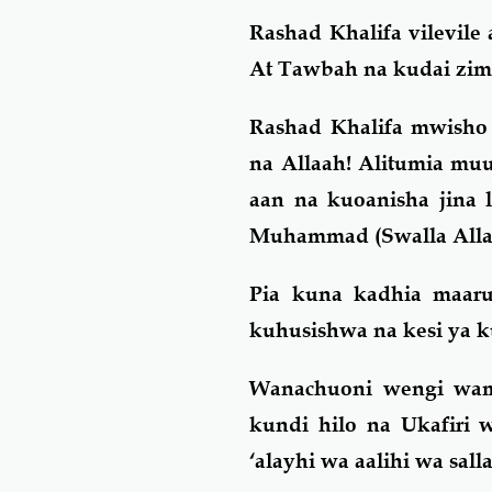
Rashad Khalifa vilevile
At Tawbah na kudai zim
Rashad Khalifa mwisho 
na Allaah! Alitumia m
aan na kuoanisha jina 
Muhammad (Swalla Allaah
Pia kuna kadhia maaru
kuhusishwa na kesi ya 
Wanachuoni wengi wame
kundi hilo na Ukafiri
‘alayhi wa aalihi wa sall