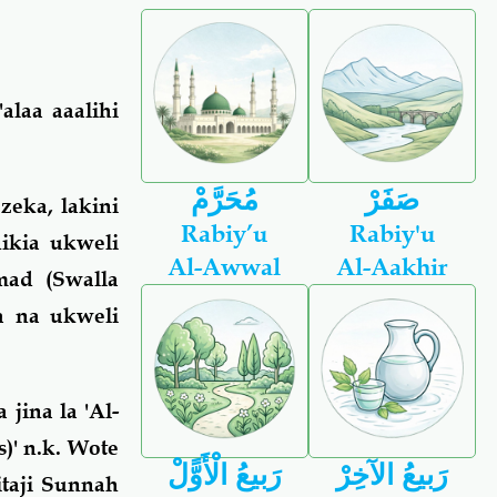
alaa aaalihi
صَفَرْ
مُحَرَّمْ
zeka, lakini
Rabiy’u
Rabiy'u
ikia ukweli
Al-Awwal
Al-Aakhir
ad (Swalla
a na ukweli
jina la 'Al-
)' n.k. Wote
رَبيعُ الآخِرْ
رَبيعُ الْأَوًّلْ
taji Sunnah