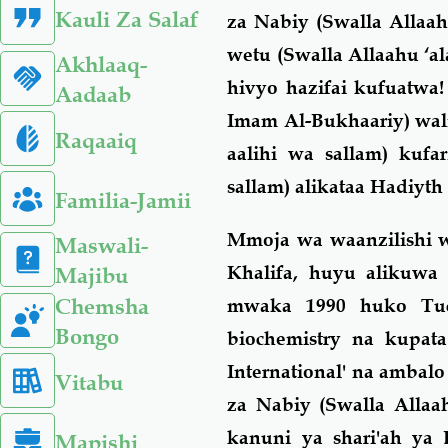
Kauli Za Salaf
za Nabiy (Swalla Allaah
wetu (Swalla Allaahu ‘a
Akhlaaq-
hivyo hazifai kufuatw
Aadaab
Imam Al-Bukhaariy) wali
Raqaaiq
aalihi wa sallam) kufa
sallam) alikataa Hadiyth
Familia-Jamii
Mmoja wa waanzilishi w
Maswali-
Khalifa, huyu alikuwa
Majibu
Chemsha
mwaka 1990 huko Tuc
Bongo
biochemistry na kupata 
International' na ambal
Vitabu
za Nabiy (Swalla Allaa
kanuni ya shari'ah ya
Mapishi