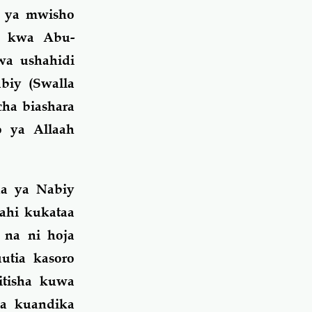
i ya mwisho
a kwa Abu-
wa ushahidi
biy (Swalla
cha biashara
 ya Allaah
da ya Nabiy
wahi kukataa
 na ni hoja
utia kasoro
itisha kuwa
ba kuandika