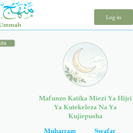
Log in
Mafunzo Katika Miezi Ya Hijri
Ya Kutekeleza Na Ya
Kujiepusha
Muharram
Swafar