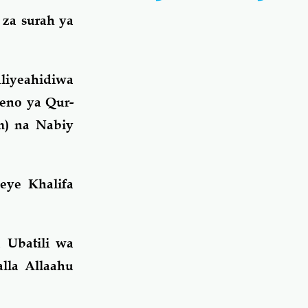
 za surah ya
liyeahidiwa
eno ya Qur-
m) na Nabiy
eye Khalifa
 Ubatili wa
lla Allaahu