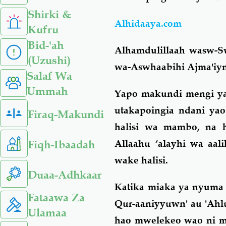
Shirki &
Alhidaaya.com
Kufru
Bid-'ah
Alhamdulillaah wasw-Sw
(Uzushi)
wa-Aswhaabihi Ajma'iyn
Salaf Wa
Ummah
Yapo makundi mengi yan
utakapoingia ndani yao
Firaq-Makundi
halisi wa mambo, na
Fiqh-Ibaadah
Allaahu ‘alayhi wa aa
wake halisi.
Duaa-Adhkaar
Katika miaka ya nyuma k
Fataawa Za
Qur-aaniyyuwn' au 'Ahlul
Ulamaa
hao mwelekeo wao ni mm