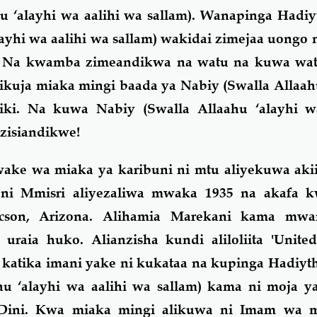
u ‘alayhi wa aalihi wa sallam). Wanapinga Hadiy
layhi wa aalihi wa sallam) wakidai zimejaa uongo 
a! Na kwamba zimeandikwa na watu na kuwa wat
kuja miaka mingi baada ya Nabiy (Swalla Allaah
riki. Na kuwa Nabiy (Swalla Allaahu ‘alayhi w
 zisiandikwe!
ake wa miaka ya karibuni ni mtu aliyekuwa aki
 ni Mmisri aliyezaliwa mwaka 1935 na akafa 
son, Arizona. Alihamia Marekani kama mwa
uraia huko. Alianzisha kundi aliloliita 'Unite
o katika imani yake ni kukataa na kupinga Hadiy
hu ‘alayhi wa aalihi wa sallam) kama ni moja y
 Dini. Kwa miaka mingi alikuwa ni Imam wa m