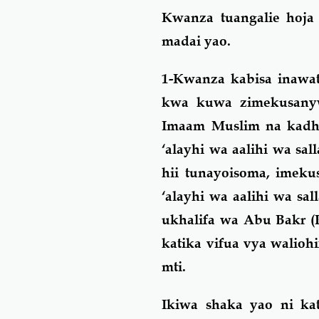
Kwanza tuangalie hoj
madai yao
.
1-Kwanza kabisa inawa
kwa kuwa zimekusany
Imaam Muslim na kadha
‘alayhi wa aalihi wa s
hii tunayoisoma, imeku
‘alayhi wa aalihi wa s
ukhalifa wa Abu Bakr (
katika vifua vya walioh
mti.
Ikiwa shaka yao ni ka