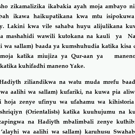
ho zikamalizika ikabakia ayah moja ambayo n
wbah ikawa haikupatikana kwa mtu isipokuw
. Lakini kwa vile sahaba huyu alijulikana ku
a mashahidi wawili kutokana na kauli ya Na
hi wa sallam) baada ya kumshuhudia katika kisa 
 moja katika miujiza ya Qur-aan ya maneno
 katika kuhifadhi maneno Yake.
Hadiyth ziliandikwa na watu muda mrefu baa
 wa aalihi wa sallam) kufariki, na kuwa pia ali
ni hoja zenye ufinyu wa ufahamu wa kihistoria
hriqiyn (Orientalists) katika kuuhujumu na ku
zapingwa na Hadiyth mbalimbali zenye kuthib
 ‘alayhi wa aalihi wa sallam) karuhusu Swaha