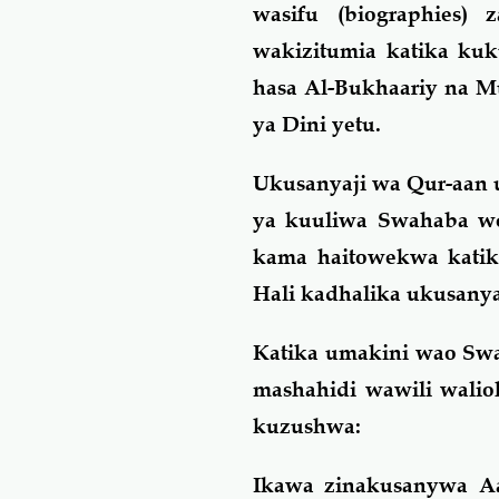
wasifu (biographies
wakizitumia katika ku
hasa Al-Bukhaariy na M
ya Dini yetu.
Ukusanyaji wa Qur-aan 
ya kuuliwa Swahaba we
kama haitowekwa katika
Hali kadhalika ukusanya
Katika umakini wao Sw
mashahidi wawili walioh
kuzushwa:
Ikawa zinakusanywa Aa