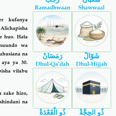
Ramadhwaan
Shawwaal
er kufanya
Alichapisha
e huo. Hata
 muundo wa
kuhusiana na
شَوّالْ
رَمَضَانْ
 aya ya 30.
Dhul-Qa’dah
Dhul-Hijjah
isha vitabu
a zake hizo,
shindani na
.
ذُو الحِجَّةْ
ذُو الْقَعْدَةْ