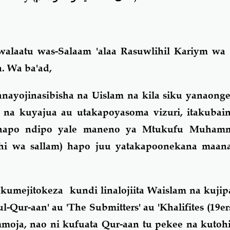
alaatu was-Salaam 'alaa Rasuwlihil Kariym wa '
. Wa ba'ad,
ayojinasibisha na Uislam na kila siku yanaonge
 na kuyajua au utakapoyasoma vizuri, itakubain
 hapo ndipo yale maneno ya Mtukufu Muhamm
lihi wa sallam) hapo juu yatakapoonekana maan
umejitokeza kundi linalojiita Waislam na kujipa 
-Qur-aan' au 'The Submitters' au 'Khalifites (19ers
oja, nao ni kufuata Qur-aan tu pekee na kutohi