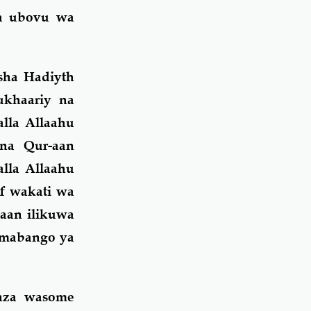
ha ubovu wa
sha Hadiyth
khaariy na
lla Allaahu
a na Qur-aan
lla Allaahu
af wakati wa
aan ilikuwa
u mabango ya
anza wasome