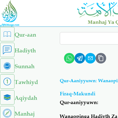
Skip
to
main
content
left
Qur-aan
Search
sidebar
menu
Hadiyth
Sunnah
Tawhiyd
Firaq-Makundi
Aqiydah
Qur-aaniyyuwn:
Manhaj
Wanaopinga Hadiyth Z