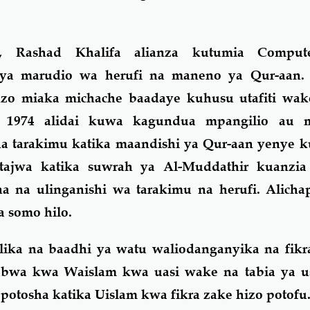
 Rashad Khalifa alianza kutumia Comput
ya marudio wa herufi na maneno ya Qur-aan. 
o miaka michache baadaye kuhusu utafiti wak
1974 alidai kuwa kagundua mpangilio au
na tarakimu katika maandishi ya Qur-aan yenye 
ajwa katika suwrah ya Al-Muddathir kuanzia
na ulinganishi wa tarakimu na herufi. Alichap
 somo hilo.
lika na baadhi ya watu waliodanganyika na fikr
kubwa kwa Waislam kwa uasi wake na tabia ya u
otosha katika Uislam kwa fikra zake hizo potofu