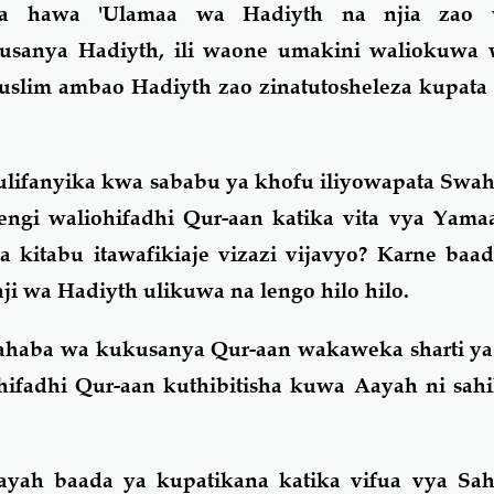
) za hawa 'Ulamaa wa Hadiyth na njia zao 
kusanya Hadiyth, ili waone umakini waliokuwa 
uslim ambao Hadiyth zao zinatutosheleza kupata
ulifanyika kwa sababu ya khofu iliyowapata Sw
ngi waliohifadhi Qur-aan katika vita vya Yam
 kitabu itawafikiaje vizazi vijavyo? Karne baa
ji wa Hadiyth ulikuwa na lengo hilo hilo.
ahaba wa kukusanya Qur-aan wakaweka sharti ya
ifadhi Qur-aan kuthibitisha kuwa Aayah ni sahi
yah baada ya kupatikana katika vifua vya Sah