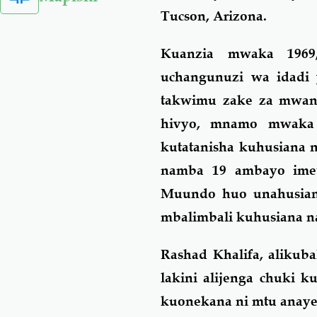
Tucson, Arizona.
Kuanzia mwaka 1969,
uchangunuzi wa idadi 
takwimu zake za mwanz
hivyo, mnamo mwaka 
kutatanisha kuhusiana 
namba 19 ambayo imet
Muundo huo unahusiana 
mbalimbali kuhusiana na
Rashad Khalifa, alikuba
lakini alijenga chuki 
kuonekana ni mtu anayep