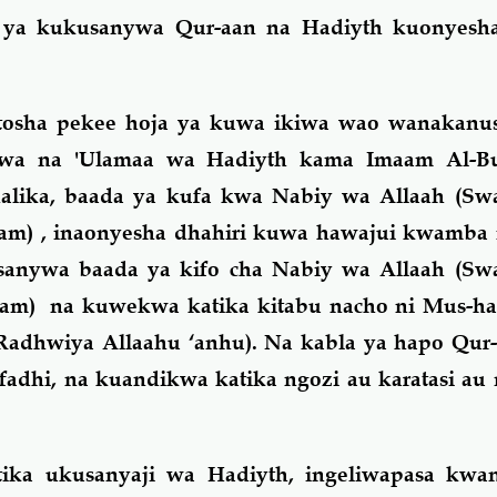
a ya kukusanywa Qur-aan na Hadiyth kuonyes
tosha pekee hoja ya kuwa ikiwa wao wanakanu
wa na 'Ulamaa wa Hadiyth kama Imaam Al-Bu
lika, baada ya kufa kwa Nabiy wa Allaah (Swa
allam) , inaonyesha dhahiri kuwa hawajui kwamb
sanywa baada ya kifo cha Nabiy wa Allaah (Swa
allam) na kuwekwa katika kitabu nacho ni Mus-h
Radhwiya Allaahu ‘anhu). Na kabla ya hapo Qur-
ifadhi, na kuandikwa katika ngozi au karatasi a
tika ukusanyaji wa Hadiyth, ingeliwapasa kw