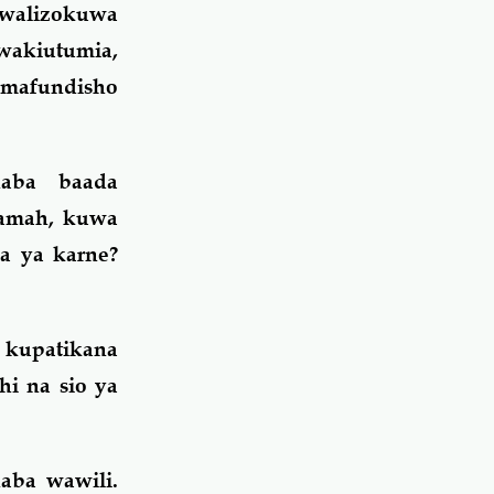
walizokuwa
wakiutumia,
 mafundisho
ahaba baada
aamah, kuwa
da ya karne?
 kupatikana
hi na sio ya
aba wawili.