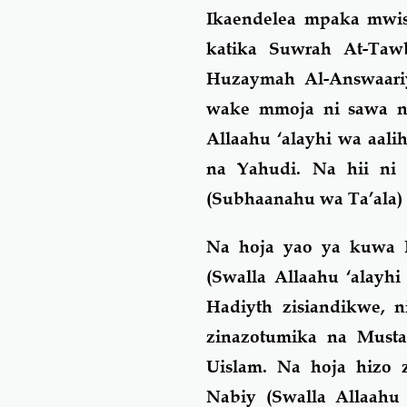
Ikaendelea mpaka mwis
katika Suwrah At-Ta
Huzaymah Al-Answaariy
wake mmoja ni sawa n
Allaahu ‘alayhi wa aali
na Yahudi. Na hii ni
(Subhaanahu wa Ta’ala)
Na hoja yao ya kuwa 
(Swalla Allaahu ‘alayhi
Hadiyth zisiandikwe, 
zinazotumika na Mustas
Uislam. Na hoja hizo 
Nabiy (Swalla Allaahu