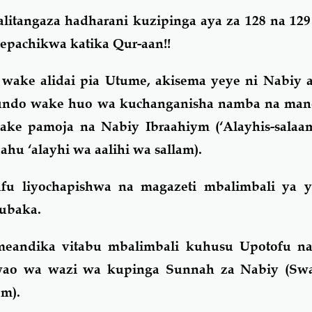
 alitangaza hadharani kuzipinga aya za 128 na 129
epachikwa katika Qur-aan!!
wake alidai pia Utume, akisema yeye ni Nabiy a
uundo wake huo wa kuchanganisha namba na man
lake pamoja na Nabiy Ibraahiym (‘Alayhis-salaa
u ‘alayhi wa aalihi wa sallam).
fu liyochapishwa na magazeti mbalimbali ya y
kubaka.
andika vitabu mbalimbali kuhusu Upotofu na
 wao wa wazi wa kupinga Sunnah za Nabiy (Swa
am).