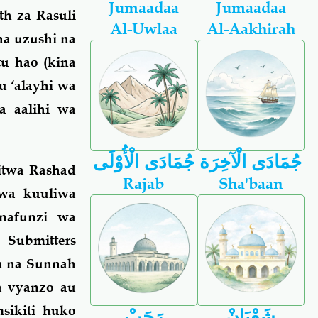
Jumaadaa
Jumaadaa
th za Rasuli
Al-Uwlaa
Al-Aakhirah
na uzushi na
u hao (kina
u ‘alayhi wa
a aalihi wa
جُمَادَى الْآخِرَة
جُمَادَى الْأُوْلَى
itwa Rashad
Rajab
Sha'baan
kwa kuuliwa
nafunzi wa
d Submitters
th na Sunnah
a vyanzo au
sikiti huko
شَعْبَانْ
رَجَبْ