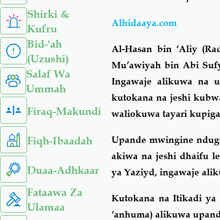
Shirki &
Alhidaaya.com
Kufru
Bid-'ah
Al-Hasan bin ‘Aliy (Ra
(Uzushi)
Mu’awiyah bin Abi Suf
Salaf Wa
Ingawaje alikuwa na 
Ummah
kutokana na jeshi kubw
Firaq-Makundi
waliokuwa tayari kupiga
Fiqh-Ibaadah
Upande mwingine ndugu 
akiwa na jeshi dhaifu 
Duaa-Adhkaar
ya Yaziyd, ingawaje al
Fataawa Za
Kutokana na Itikadi ya
Ulamaa
‘anhuma) alikuwa upand