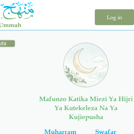
Log in
Mafunzo Katika Miezi Ya Hijri
Ya Kutekeleza Na Ya
Kujiepusha
Muharram
Swafar