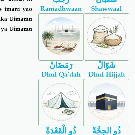
Ramadhwaan
Shawwaal
e imani yao
lika Uimamu
li ya Uimamu
شَوّالْ
رَمَضَانْ
Dhul-Qa’dah
Dhul-Hijjah
ذُو الحِجَّةْ
ذُو الْقَعْدَةْ