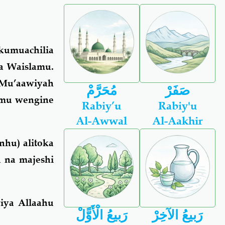
kumuachilia
a Waislamu.
Mu’aawiyah
صَفَرْ
مُحَرَّمْ
amu wengine
Rabiy’u
Rabiy'u
Al-Awwal
Al-Aakhir
hu) alitoka
a na majeshi
iya Allaahu
رَبيعُ الآخِرْ
رَبيعُ الْأَوًّلْ