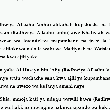
dhwiya Allaahu ‘anhu) alikubali kujishusha na 
yaan (Radhwiya Allaahu ‘anhu) awe Khaliyfah w
uwezo wa kuendeleza mapambano na jeshi la 
a alilokuwa nalo la watu wa Madiynah na Waisl
na kwa ajili yake.
yake Al-Husayn bin ‘Aliy (Radhwiya Allaahu ‘an
lenye watu wachache sana kwa ajili ya kupamban
ikuwa na uwezo wa kufanya amani naye.
 Shia, mmoja kati ya ndugu wawili hawa (Radhw
e wa haki, na mwingine hakuwa upande wa haki.