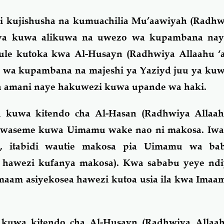
li kujishusha na kumuachilia Mu’aawiyah (Radhw
i ya kuwa alikuwa na uwezo wa kupambana nay
kule kutoka kwa Al-Husayn (Radhwiya Allaahu ‘
 wa kupambana na majeshi ya Yaziyd juu ya ku
 amani naye hakuwezi kuwa upande wa haki.
 kuwa kitendo cha Al-Hasan (Radhwiya Allaah
ia waseme kuwa Uimamu wake nao ni makosa. Iwa
 itabidi wautie makosa pia Uimamu wa ba
awezi kufanya makosa). Kwa sababu yeye ndiy
aam asiyekosea hawezi kutoa usia ila kwa Imaam
uwa kitendo cha Al-Husayn (Radhwiya Allaah