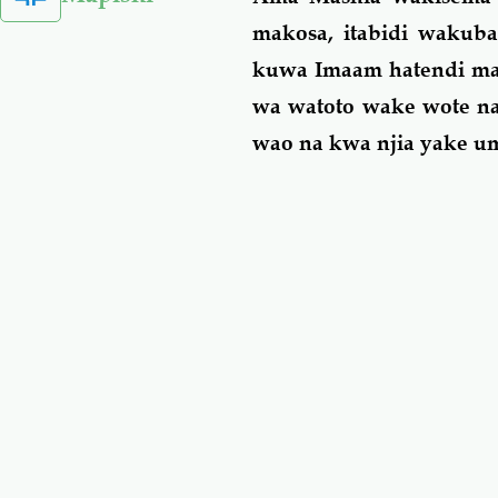
makosa, itabidi wakub
kuwa Imaam hatendi mak
wa watoto wake wote na
wao na kwa njia yake 