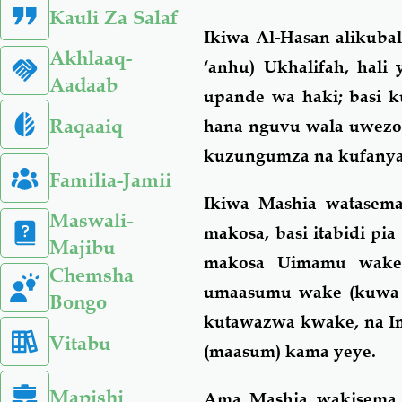
Kauli Za Salaf
Ikiwa Al-Hasan alikuba
Akhlaaq-
‘anhu) Ukhalifah, hal
Aadaab
upande wa haki; basi 
Raqaaiq
hana nguvu wala uwezo
kuzungumza na kufanya
Familia-Jamii
Ikiwa Mashia watasema
Maswali-
makosa, basi itabidi p
Majibu
makosa Uimamu wake,
Chemsha
umaasumu wake (kuwa h
Bongo
kutawazwa kwake, na Im
Vitabu
(maasum) kama yeye.
Mapishi
Ama Mashia wakisema k