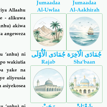
Jumaadaa
Jumaadaa
Al-Uwlaa
Al-Aakhirah
iya Allaahu
e - alikuwa
anhu) akiwa
wa angeweza
جُمَادَى الْآخِرَة
جُمَادَى الْأُوْلَى
u ‘anhu) ni
Rajab
Sha'baan
po wakiutia
ba yake na
e aliyeusia
 asiyekosea
شَعْبَانْ
رَجَبْ
u ‘anhu) ni