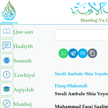
Skip
to
main
content
left
Qur-aan
Search
sidebar
menu
Hadiyth
Sunnah
Swali Ambalo Shia Yeyote
Tawhiyd
Firaq-Makundi
Aqiydah
Swali Ambalo Shia Yeyo
Manhaj
Muhammad Faraj Saalim 