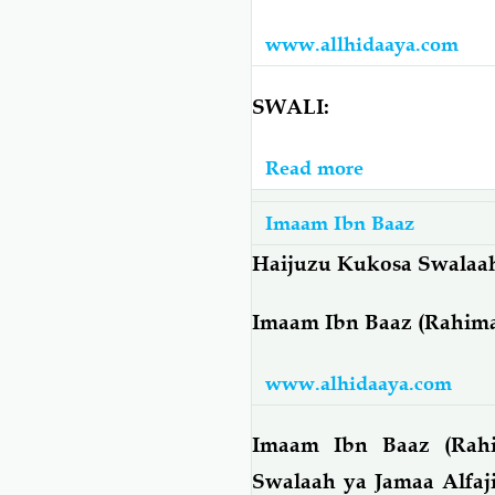
Kutikisa
www.allhidaaya.com
Kichwa
Wakati
SWALI:
Wa
Kutoa
Read more
about
Salaam
Imaam
Imaam Ibn Baaz
Ibn
Baaz:
Haijuzu Kukosa Swalaah 
Al-
Imaam Ibn Baaz (Rahima
Muharram:
Lini
www.alhidaaya.com
Huanza
Swawm
Imaam Ibn Baaz (Rahi
Za
Al-
Swalaah ya Jamaa Alfaj