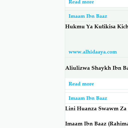
Read more
about
وآله
Imaam
وسلم)
Imaam Ibn Baaz
Ibn
Baaz:
Hukmu Ya Kutikisa Kic
Fadhila
Za
Maiti
www.alhidaaya.com
Kuswaliwa
Na
Aliulizwa Shaykh Ibn B
Idadi
Ya
Read more
about
Watu
Imaam
Wengi
Imaam Ibn Baaz
Ibn
Baaz:
Lini Huanza Swawm Za 
Hukmu
Imaam Ibn Baaz (Rahim
Ya