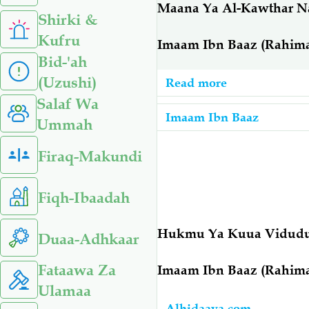
Maana Ya Al-Kawthar N
Shirki &
Kufru
Imaam Ibn Baaz (Rahim
Bid-'ah
(Uzushi)
Read more
about
Imaam
Salaf Wa
Imaam Ibn Baaz
Ibn
Ummah
Baaz:
Firaq-Makundi
Maana
Ya
Fiqh-Ibaadah
Al-
Kawthar
Hukmu Ya Kuua Vidudu
Duaa-Adhkaar
Na
Tofauti
Fataawa Za
Imaam Ibn Baaz (Rahima
Yake
Ulamaa
Na
Alhidaaya.com