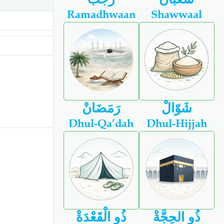
Ramadhwaan
Shawwaal
شَوّالْ
رَمَضَانْ
Dhul-Qa’dah
Dhul-Hijjah
ذُو الحِجَّةْ
ذُو الْقَعْدَةْ