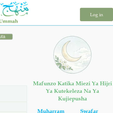
Log in
Mafunzo Katika Miezi Ya Hijri
Ya Kutekeleza Na Ya
Kujiepusha
Muharram
Swafar