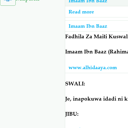
Nzi...
Imaam Ibn Baaz
Ya
Ibn
Ahlus-
Baaz:
Read more
about
Sunnah
Maulidi:
Imaam
Wal-
Imaam Ibn Baaz
Hukmu
Ibn
Jamaa
Ya
Baaz:
Fadhila Za Maiti Kuswa
´ah
Kuchinja
Maulidi
Kwa
Kwa
Imaam Ibn Baaz (Rahim
Ingelikuwa
Mukhtasari
Ajili
Ni
Ya
www.alhidaaya.com
Jambo
Maulidi
La
SWALI:
Shariy’ah
Asingelificha
Je, inapokuwa idadi ni 
Nabiy
(صلى
JIBU:
الله
عليه