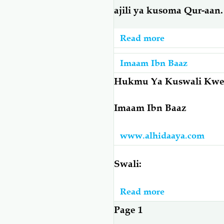
Muharram
ajili ya kusoma Qur-aan.
Na
Je
Read more
about
Siku
Imaam
Ngapi
Imaam Ibn Baaz
Ibn
Za
Baaz:
Hukmu Ya Kuswali Kwe
Swiyaam?
Haijuzu
Imaam Ibn Baaz
Kukosa
Swalaah
www.alhidaaya.com
Ya
Alfajiri
Swali:
Kwa
Ajili
Read more
about
Ya
Imaam
Kukesha
Pagination
Page 1
Ibn
Katika