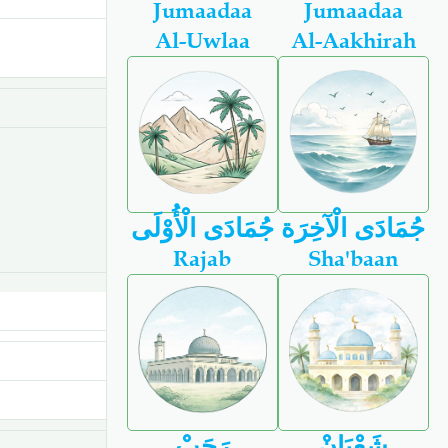
Jumaadaa
Jumaadaa
Al-Uwlaa
Al-Aakhirah
جُمَادَى الْآخِرَة
جُمَادَى الْأُوْلَى
Rajab
Sha'baan
شَعْبَانْ
رَجَبْ