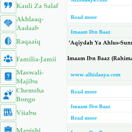
Al-
Kauli Za Salaf
Hawdhw
Read more
about
Akhlaaq-
Imaam
Aadaab
Imaam Ibn Baaz
Ibn
Raqaaiq
Baaz:
‘Aqiydah Ya Ahlus-Sun
Hukmu
Imaam Ibn Baaz (Rahim
Familia-Jamii
Ya
Kuua
Maswali-
www.alhidaaya.com
Vidudu
Majibu
Vyenye
Chemsha
Madhara
Read more
about
Bongo
Nyumbani
Imaam
Imaam Ibn Baaz
Kama:
Ibn
Vitabu
Mende,
Baaz:
Read more
about
Mbu,
Aqiydah
Imaam
Mapishi