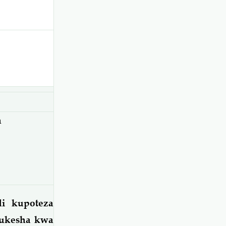
h
i kupoteza
kukesha kwa