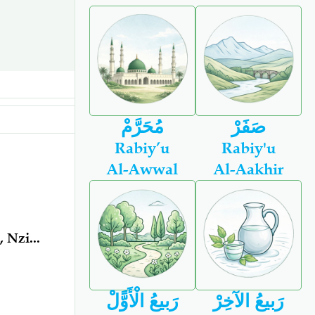
صَفَرْ
مُحَرَّمْ
Rabiy’u
Rabiy'u
Al-Awwal
Al-Aakhir
Nzi...
رَبيعُ الآخِرْ
رَبيعُ الْأَوًّلْ