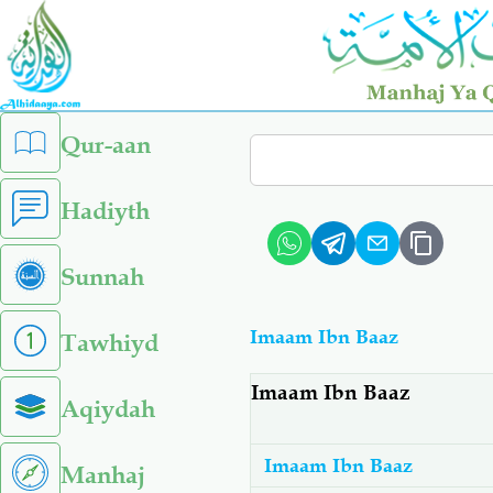
Skip
to
main
content
left
Qur-aan
Search
sidebar
menu
Hadiyth
Sunnah
Imaam Ibn Baaz
Tawhiyd
Imaam Ibn Baaz
Aqiydah
Imaam Ibn Baaz
Manhaj