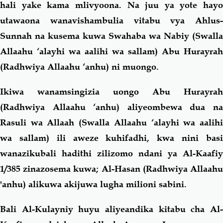
hali yake kama mlivyoona. Na juu ya yote hayo
utawaona wanavishambulia vitabu vya Ahlus-
Sunnah na kusema kuwa Swahaba wa Nabiy (Swalla
Allaahu ‘alayhi wa aalihi wa sallam) Abu Hurayrah
(Radhwiya Allaahu ‘anhu) ni muongo.
Ikiwa wanamsingizia uongo Abu Hurayrah
(Radhwiya Allaahu ‘anhu) aliyeombewa dua na
Rasuli wa Allaah (Swalla Allaahu ‘alayhi wa aalihi
wa sallam) ili aweze kuhifadhi, kwa nini basi
wanazikubali hadithi zilizomo ndani ya Al-Kaafiy
1/385 zinazosema kuwa; Al-Hasan (Radhwiya Allaahu
'anhu) alikuwa akijuwa lugha milioni sabini.
Bali Al-Kulayniy huyu aliyeandika kitabu cha Al-