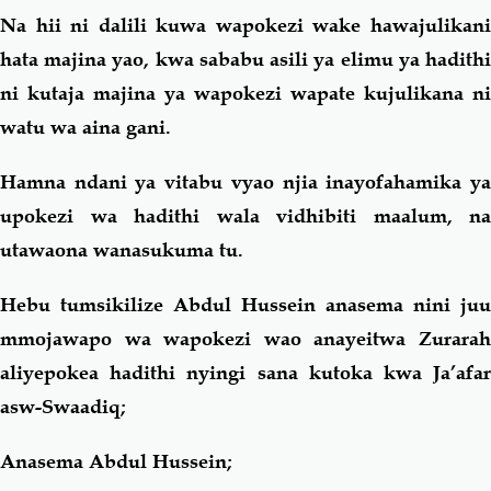
Na hii ni dalili kuwa wapokezi wake hawajulikani
hata majina yao, kwa sababu asili ya elimu ya hadithi
ni kutaja majina ya wapokezi wapate kujulikana ni
watu wa aina gani.
Hamna ndani ya vitabu vyao njia inayofahamika ya
upokezi wa hadithi wala vidhibiti maalum, na
utawaona wanasukuma tu.
Hebu tumsikilize Abdul Hussein anasema nini juu
mmojawapo wa wapokezi wao anayeitwa Zurarah
aliyepokea hadithi nyingi sana kutoka kwa Ja’afar
asw-Swaadiq;
Anasema Abdul Hussein;