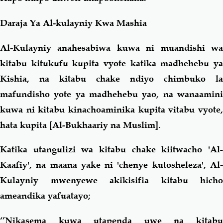
Daraja Ya Al-kulayniy Kwa Mashia
Al-Kulayniy anahesabiwa kuwa ni muandishi wa
kitabu kitukufu kupita vyote katika madhehebu ya
Kishia, na kitabu chake ndiyo chimbuko la
mafundisho yote ya madhehebu yao, na wanaamini
kuwa ni kitabu kinachoaminika kupita vitabu vyote,
hata kupita [Al-Bukhaariy na Muslim].
Katika utangulizi wa kitabu chake kiitwacho 'Al-
Kaafiy', na maana yake ni 'chenye kutosheleza', Al-
Kulayniy mwenyewe akikisifia kitabu hicho
ameandika yafuatayo;
‘’Nikasema kuwa utapenda uwe na kitabu