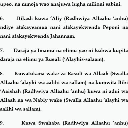
upeo, na mmoja wao anajuwa lugha milioni sabini.
6. Itikadi kuwa ‘Aliy (Radhwiya Allaahu ‘anhu)
ndiye atakayeamua nani atakayekwenda Peponi na
nani atakayekwenda Jahannam.
7. Daraja ya Imamu na elimu yao ni kubwa kupita
daraja na elimu ya Rusuli (‘Alayhis-salaam).
8. Kuwatukana wake za Rasuli wa Allaah (Swalla
Allaahu ‘alayhi wa aalihi wa sallam) na kumwita Bibi
‘Aaishah (Radhwiya Allaahu ‘anhu) kuwa ni adui wa
Allaah na wa Nabiy wake (Swalla Allaahu ‘alayhi wa
aalihi wa sallam).
9. Kuwa Swahaba (Radhwiya Allaahu ‘anhu)