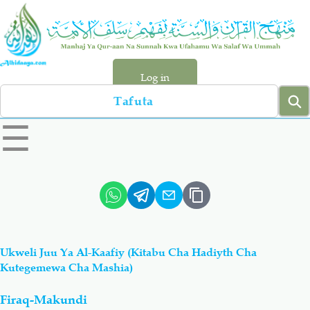
Skip
to
main
content
Log in
Search
left
☰
sidebar
menu
Qur-aan
Hadiyth
Sunnah
Tawhiyd
Ukweli Juu Ya Al-Kaafiy (Kitabu Cha Hadiyth Cha
Aqiydah
Manhaj
Kutegemewa Cha Mashia)
Firaq-Makundi
Shirki & Kufru
Bid-'ah (Uzushi)