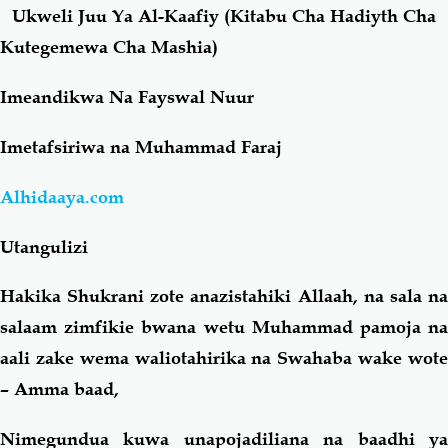
Ukweli Juu Ya Al-Kaafiy (Kitabu Cha Hadiyth Cha
Kutegemewa Cha Mashia)
Salaf Wa Ummah
Firaq-Makundi
Imeandikwa Na Fayswal Nuur
Fiqh-Ibaadah
Duaa-Adhkaar
Imetafsiriwa na Muhammad Faraj
Fataawa Za Ulamaa
Kauli Za Salaf
Alhidaaya.com
Akhlaaq-Aadaab
Raqaaiq
Utangulizi
Familia-Jamii
Maswali-Majibu
Hakika Shukrani zote anazistahiki Allaah, na sala na
salaam zimfikie bwana wetu Muhammad pamoja na
Chemsha Bongo
Vitabu
aali zake wema waliotahirika na Swahaba wake wote
– Amma baad,
Mapishi
Nimegundua kuwa unapojadiliana na baadhi ya