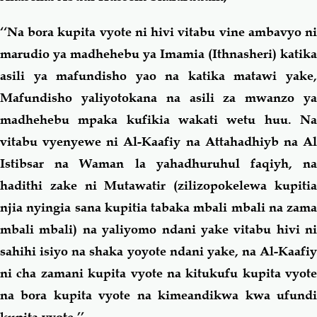
‘‘Na bora kupita vyote ni hivi vitabu vine ambavyo ni
marudio ya madhehebu ya Imamia (Ithnasheri) katika
asili ya mafundisho yao na katika matawi yake,
Mafundisho yaliyotokana na asili za mwanzo ya
madhehebu mpaka kufikia wakati wetu huu. Na
vitabu vyenyewe ni Al-Kaafiy na Attahadhiyb na Al
Istibsar na Waman la yahadhuruhul faqiyh, na
hadithi zake ni Mutawatir (zilizopokelewa kupitia
njia nyingia sana kupitia tabaka mbali mbali na zama
mbali mbali) na yaliyomo ndani yake vitabu hivi ni
sahihi isiyo na shaka yoyote ndani yake, na Al-Kaafiy
ni cha zamani kupita vyote na kitukufu kupita vyote
na bora kupita vyote na kimeandikwa kwa ufundi
kupita vyote.’’