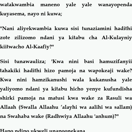
watakwambia maneno yale yale wanayopenda
kuyasema, nayo ni kuwa;
"Nani aliyekwambia kuwa sisi tunaziamini hadithi
zote zilizomo ndani ya kitabu cha Al-Kulayniy
kiitwacho Al-Kaafiy?"
Sisi tunawauliza; 'Kwa nini basi hamuzifanyii
tahakiki hadithi hizo pamoja na wapokeaji wake?
Kwa nini hamzikanushi wala kukanusha yale
yaliyomo ndani ya kitabu hicho yenye kufundisha
shirki pamoja na matusi kwa wake za Rasuli wa
Allaah (Swalla Allaahu ‘alayhi wa aalihi wa sallam)
na Swahaba wake (Radhwiya Allaahu 'anhum)?"
Hapo ndipo ukweli unapoonekana.