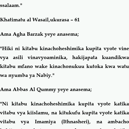
ssalaam."
Khatimatu al Wasail,ukurasa – 61
Ama Agha Barzak yeye anasema;
"Hiki ni kitabu kinachoheshimika kupita vyote vine
vya asili vinavyoaminika, hakijapata kuandikwa
kitabu mfano wake kinachonukuu kutoka kwa watu
wa nyumba ya Nabiy."
Ama Abbas Al Qummy yeye anasema;
"Ni kitabu kinachoheshimika kupita vyote katika
vitabu vya kiislamu, na kitukufu kupita vyote katika
vitabu vya Imamiya (Ithnasheri), na ambacho