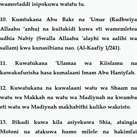
wamertaddi isipokuwa watatu tu.
10. Kumtukana Abu Bakr na ‘Umar (Radhwiya
Allaahu ‘anhu) na kuitakidi kuwa eti wamemletea
udhia Nabiy (Swalla Allaahu ‘alayhi wa aalihi wa
sallam) kwa kunasibiana nao. (Al-Kaafiy 1/241).
11. Kuwatukana ‘Ulamaa wa Kiislamu na
kuwakufurisha hasa kumalaani Imam Abu Haniyfah.
12. Kuwatukana na kuwalaani watu wa Shaam na
watu wa Makkah na watu wa Madiynah na kwamba
eti watu wa Madiynah makhabithi kuliko wakristo.
13. Itikadi kuwa kila asiyekuwa Shia, ataingia
Motoni na atakuwa humo milele na hakimfai