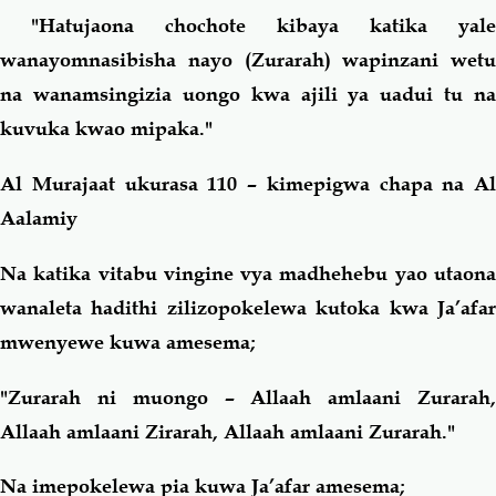
"Hatujaona chochote kibaya katika yale
wanayomnasibisha nayo (Zurarah) wapinzani wetu
na wanamsingizia uongo kwa ajili ya uadui tu na
kuvuka kwao mipaka."
Al Murajaat ukurasa 110 – kimepigwa chapa na Al
Aalamiy
Na katika vitabu vingine vya madhehebu yao utaona
wanaleta hadithi zilizopokelewa kutoka kwa Ja’afar
mwenyewe kuwa amesema;
"Zurarah ni muongo – Allaah amlaani Zurarah,
Allaah amlaani Zirarah, Allaah amlaani Zurarah."
Na imepokelewa pia kuwa Ja’afar amesema;