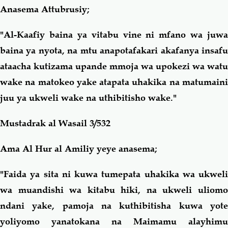
Anasema Attubrusiy;
"Al-Kaafiy baina ya vitabu vine ni mfano wa juwa
baina ya nyota, na mtu anapotafakari akafanya insafu
ataacha kutizama upande mmoja wa upokezi wa watu
wake na matokeo yake atapata uhakika na matumaini
juu ya ukweli wake na uthibitisho wake."
Mustadrak al Wasail 3/532
Ama Al Hur al Amiliy yeye anasema;
"Faida ya sita ni kuwa tumepata uhakika wa ukweli
wa muandishi wa kitabu hiki, na ukweli uliomo
ndani yake, pamoja na kuthibitisha kuwa yote
yoliyomo yanatokana na Maimamu alayhimu