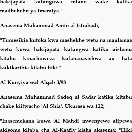
hakijapata kutunguwa mfano wake katika
madhehebu ya Imamiya."
Anasema Muhammad Amin al Istrabadi;
"Tumesikia kutoka kwa mashekhe wetu na maulamaa
wetu kuwa hakijapata kutungwa katika uislamu
kitabu kinachoweza kufananasishwa au hata
kukikaribia kitabu hiki."
Al Kunyiya wal Alqab 3/98
Anasema Muhammad Sadeq al Sadar katika kitabu
chake kiitwacho 'Al Shia'. Ukurasa wa 122;
"Inasemekana kuwa Al Mahdi mwenyewe alipewa
akisome kitabu cha Al-Kaafiy kisha akasema; "Hiki