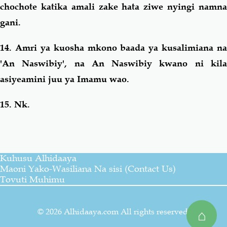
chochote katika amali zake hata ziwe nyingi namna
gani.
14. Amri ya kuosha mkono baada ya kusalimiana na
'An Naswibiy', na An Naswibiy kwano ni kila
asiyeamini juu ya Imamu wao.
15. Nk.
Kuhusu Alhidaaya
Maoni Yako-Wasiliana Na sisi (Contact Us)
Tovuti Muhimu
© 2026 Alhidaaya.com All rights reserved.
⌂