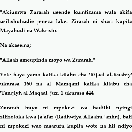
"Akiumwa Zurarah usende kumtizama wala akifa
usilishuhudie jeneza lake. Zirarah ni shari kupita
Mayahudi na Wakristo."
Na akasema;
"Allaah ameupinda moyo wa Zurarah."
Yote haya yamo katika kitabu cha 'Rijaal al-Kushiy'
ukurasa 160 na al Mamqani katika kitabu cha
'Tanqiyh al Maqaal' juz. 1 ukurasa 444
Zurarah huyu ni mpokezi wa hadithi nyingi
zilizotoka kwa Ja’afar (Radhwiya Allaahu 'anhu), bali
ni mpokezi wao maarufu kupita wote na hii ndiyo