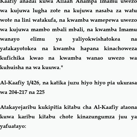
Kaafiy anadai kuwa Allaah Anampa Imamu uwezo
wa kujuwa lugha zote na kujuwa nasaba za watu
wote na lini watakufa, na kwamba wamepewa uwezo
wa kujuwa mambo mbali mbali, na kwamba Imamu
wanayo elimu ya yaliyokwishatokea na
yatakayotokea na kwamba hapana kinachoweza
kufichika kwao na kwamba wanao uwezo wa
kuhuisha na wa kuuwa."
Al-Kaafiy 1/426, na katika juzu hiyo hiyo pia ukurasa
wa 204-217 na 225
Atakayejaribu kukipitia kitabu cha Al-Kaafiy ataona
kuwa karibu kitabu chote kinazungumza juu ya
yafuatayo: