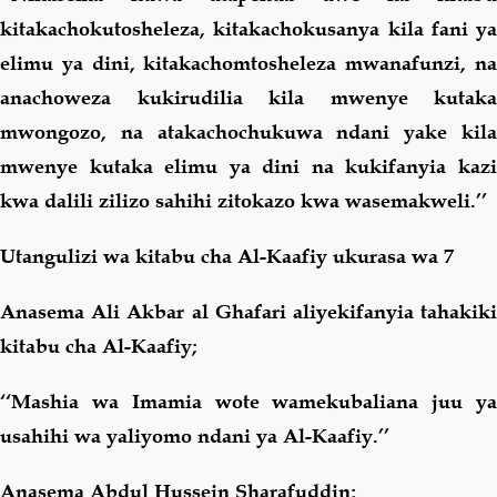
kitakachokutosheleza, kitakachokusanya kila fani ya
elimu ya dini, kitakachomtosheleza mwanafunzi, na
anachoweza kukirudilia kila mwenye kutaka
mwongozo, na atakachochukuwa ndani yake kila
mwenye kutaka elimu ya dini na kukifanyia kazi
kwa dalili zilizo sahihi zitokazo kwa wasemakweli.’’
Utangulizi wa kitabu cha Al-Kaafiy ukurasa wa 7
Anasema Ali Akbar al Ghafari aliyekifanyia tahakiki
kitabu cha Al-Kaafiy;
‘‘Mashia wa Imamia wote wamekubaliana juu ya
usahihi wa yaliyomo ndani ya Al-Kaafiy.’’
Anasema Abdul Hussein Sharafuddin;