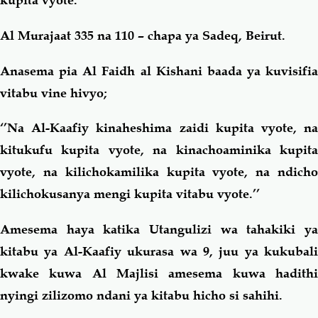
Al Murajaat 335 na 110 – chapa ya Sadeq, Beirut.
Anasema pia Al Faidh al Kishani baada ya kuvisifia
vitabu vine hivyo;
‘’Na Al-Kaafiy kinaheshima zaidi kupita vyote, na
kitukufu kupita vyote, na kinachoaminika kupita
vyote, na kilichokamilika kupita vyote, na ndicho
kilichokusanya mengi kupita vitabu vyote.’’
Amesema haya katika Utangulizi wa tahakiki ya
kitabu ya Al-Kaafiy ukurasa wa 9, juu ya kukubali
kwake kuwa Al Majlisi amesema kuwa hadithi
nyingi zilizomo ndani ya kitabu hicho si sahihi.