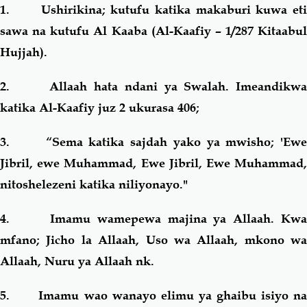
1. Ushirikina; kutufu katika makaburi kuwa eti
sawa na kutufu Al Kaaba (Al-Kaafiy – 1/287 Kitaabul
Hujjah).
2. Allaah hata ndani ya Swalah. Imeandikwa
katika Al-Kaafiy juz 2 ukurasa 406;
3. “Sema katika sajdah yako ya mwisho; 'Ewe
Jibril, ewe Muhammad, Ewe Jibril, Ewe Muhammad,
nitoshelezeni katika niliyonayo."
4. Imamu wamepewa majina ya Allaah. Kwa
mfano; Jicho la Allaah, Uso wa Allaah, mkono wa
Allaah, Nuru ya Allaah nk.
5. Imamu wao wanayo elimu ya ghaibu isiyo na