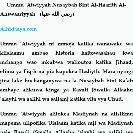
Ummu ‘Atwiyyah Nusaybah Bint Al-Haarith Al-
Answaariyyah
(رضي الله عنها)
Salaf Wa Ummah
Firaq-Makundi
Alhidaaya.com
Fiqh-Ibaadah
Duaa-Adhkaar
Ummu ‘Atwiyyah ni mmoja katika wanawake wa
Fataawa Za Ulamaa
Kauli Za Salaf
kiislaamu ambao historia haitowasahau kwa
mchango wao mkubwa walioutoa katika Jihaad,
Akhlaaq-Aadaab
Raqaaiq
elimu ya Fiq-h na pia kupokea Hadiyth. Mara nyingi
jina lake huchanganywa na la Nusaybah bint Ka’ab
Familia-Jamii
Maswali-Majibu
ambaye alikuwa kinga ya Rasuli (Swalla Allaahu
‘alayhi wa aalihi wa sallam) katika vita vya Uhud.
Chemsha Bongo
Vitabu
Ummu ‘Atwiyyah alitokea Madiynah na alisilimu
Mapishi
mapema ulipofika Uislaam katika mji wa Madiynah
pale Rasuli (Swalla Allaahu ‘alayhi wa aalihi wa