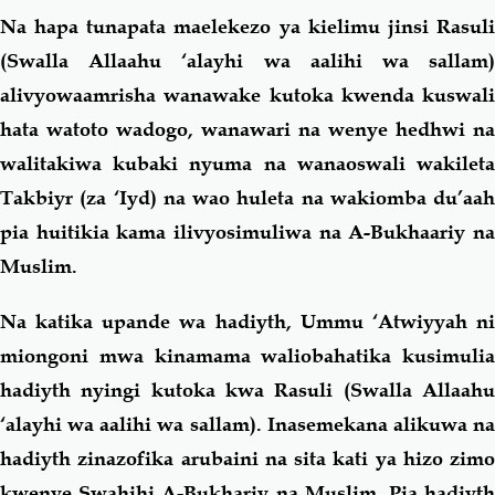
Na hapa tunapata maelekezo ya kielimu jinsi Rasuli
(Swalla Allaahu ‘alayhi wa aalihi wa sallam)
alivyowaamrisha wanawake kutoka kwenda kuswali
hata watoto wadogo, wanawari na wenye hedhwi na
walitakiwa kubaki nyuma na wanaoswali wakileta
Takbiyr (za ‘Iyd) na wao huleta na wakiomba du’aah
pia huitikia kama ilivyosimuliwa na A-Bukhaariy na
Muslim.
Na katika upande wa hadiyth, Ummu ‘Atwiyyah ni
miongoni mwa kinamama waliobahatika kusimulia
hadiyth nyingi kutoka kwa Rasuli (Swalla Allaahu
‘alayhi wa aalihi wa sallam). Inasemekana alikuwa na
hadiyth zinazofika arubaini na sita kati ya hizo zimo
kwenye Swahihi A-Bukhariy na Muslim. Pia hadiyth