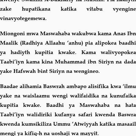
zake hupatikana katika vitabu vyengine
vinavyotegemewa.
Miongoni mwa Maswahaba wakubwa kama Anas Ibn
Maalik (Radhiya Allaahu ‘anhu) pia alipokea baadhi
ya hadiyth kupitia kwake. Kama walivyopokea
Taabi’iyn kama kina Muhammad ibn Siriyn na dada
yake Hafswah bint Siriyn na wengineo.
Baadae alihamia Baswrah ambapo alisifika kwa ‘ilmu
yake na waislaamu wengi walifaidika na kunufaika
kupitia kwake. Baadhi ya Maswahaba na hata
Taabi’iyn walidiriki kufanya safari kwenda Baswra
kwenda kumsikiliza Ummu ‘Atwiyyah katika masaail
mengi ya kifiq-h na uoshaji wa mayyit.