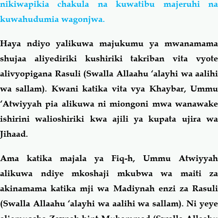
nikiwapikia chakula na kuwatibu majeruhi na
kuwahudumia wagonjwa.
Haya ndiyo yalikuwa majukumu ya mwanamama
shujaa aliyediriki kushiriki takriban vita vyote
alivyopigana Rasuli (Swalla Allaahu ‘alayhi wa aalihi
wa sallam). Kwani katika vita vya Khaybar, Ummu
‘Atwiyyah pia alikuwa ni miongoni mwa wanawake
ishirini walioshiriki kwa ajili ya kupata ujira wa
Jihaad.
Ama katika majala ya Fiq-h, Ummu Atwiyyah
alikuwa ndiye mkoshaji mkubwa wa maiti za
akinamama katika mji wa Madiynah enzi za Rasuli
(Swalla Allaahu ‘alayhi wa aalihi wa sallam). Ni yeye