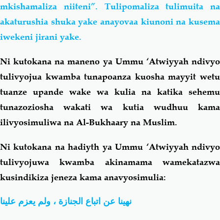
mkishamaliza niiteni”. Tulipomaliza tulimuita na
akaturushia shuka yake anayovaa kiunoni na kusema
iwekeni jirani yake.
Ni kutokana na maneno ya Ummu ‘Atwiyyah ndivyo
tulivyojua kwamba tunapoanza kuosha mayyit wetu
tuanze upande wake wa kulia na katika sehemu
tunazoziosha wakati wa kutia wudhuu kama
ilivyosimuliwa na Al-Bukhaary na Muslim.
Ni kutokana na hadiyth ya Ummu ‘Atwiyyah ndivyo
tulivyojuwa kwamba akinamama wamekatazwa
kusindikiza jeneza kama anavyosimulia:
نهينا عن اتباع الجنازة ، ولم يعزم علينا