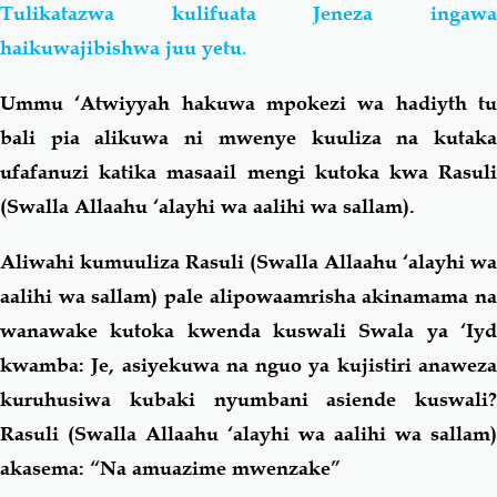
Tulikatazwa kulifuata Jeneza ingawa
haikuwajibishwa juu yetu.
Ummu ‘Atwiyyah hakuwa mpokezi wa hadiyth tu
bali pia alikuwa ni mwenye kuuliza na kutaka
ufafanuzi katika masaail mengi kutoka kwa Rasuli
(Swalla Allaahu ‘alayhi wa aalihi wa sallam).
Aliwahi kumuuliza Rasuli (Swalla Allaahu ‘alayhi wa
aalihi wa sallam) pale alipowaamrisha akinamama na
wanawake kutoka kwenda kuswali Swala ya ‘Iyd
kwamba: Je, asiyekuwa na nguo ya kujistiri anaweza
kuruhusiwa kubaki nyumbani asiende kuswali?
Rasuli (Swalla Allaahu ‘alayhi wa aalihi wa sallam)
akasema: “Na amuazime mwenzake”