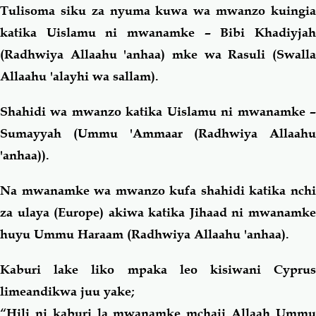
Tulisoma siku za nyuma kuwa wa mwanzo kuingia
katika Uislamu ni mwanamke – Bibi Khadiyjah
(Radhwiya Allaahu 'anhaa) mke wa Rasuli (Swalla
Allaahu 'alayhi wa sallam).
Shahidi wa mwanzo katika Uislamu ni mwanamke –
Sumayyah (Ummu 'Ammaar (Radhwiya Allaahu
'anhaa)).
Na mwanamke wa mwanzo kufa shahidi katika nchi
za ulaya (Europe) akiwa katika Jihaad ni mwanamke
huyu Ummu Haraam (Radhwiya Allaahu 'anhaa).
Kaburi lake liko mpaka leo kisiwani Cyprus
limeandikwa juu yake;
“Hili ni kaburi la mwanamke mchaji Allaah Ummu