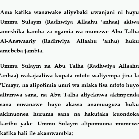
Ama katika wanawake aliyebaki uwanjani ni huyu
Ummu Sulaym (Radhwiya Allaahu 'anhaa) akiwa
ameshika kamba za ngamia wa mumewe Abu Talha
Al-Answaariy (Radhwiya Allaahu 'anhu) huku
amebeba jambia.
Ummu Sulaym na Abu Talha (Radhwiya Allaahu
'anhaa) wakajaaliwa kupata mtoto waliyempa jina la
'Umayr, na alipotimia umri wa miaka tisa mtoto huyo
aliumwa sana, na Abu Talha aliyekuwa akimpenda
sana mwanawe huyo akawa anamuuguza huku
akimuonea huruma sana na hakutaka kuondoka
karibu yake. Ummu Sulaym alipomuona mumewe
katika hali ile akamwambia;