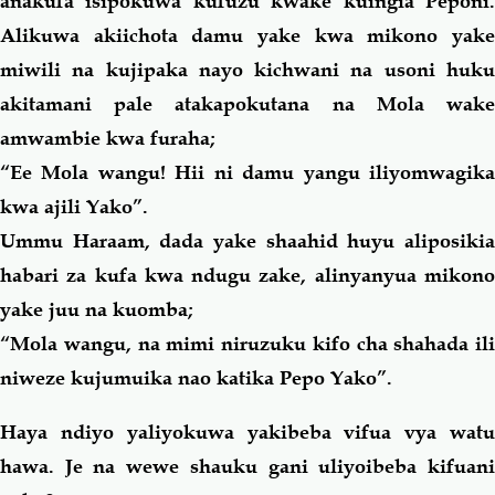
anakufa isipokuwa kufuzu kwake kuingia Peponi.
Alikuwa akiichota damu yake kwa mikono yake
miwili na kujipaka nayo kichwani na usoni huku
akitamani pale atakapokutana na Mola wake
amwambie kwa furaha;
“Ee Mola wangu! Hii ni damu yangu iliyomwagika
kwa ajili Yako”.
Ummu Haraam, dada yake shaahid huyu aliposikia
habari za kufa kwa ndugu zake, alinyanyua mikono
yake juu na kuomba;
“Mola wangu, na mimi niruzuku kifo cha shahada ili
niweze kujumuika nao katika Pepo Yako”.
Haya ndiyo yaliyokuwa yakibeba vifua vya watu
hawa. Je na wewe shauku gani uliyoibeba kifuani