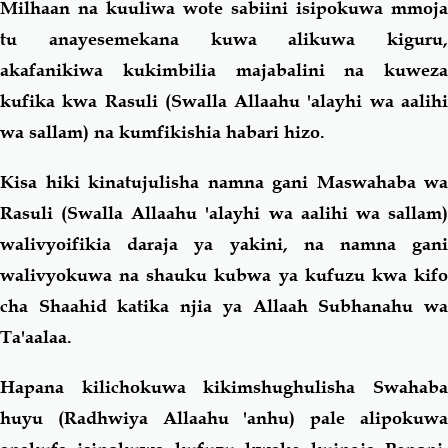
Milhaan na kuuliwa wote sabiini isipokuwa mmoja
tu anayesemekana kuwa alikuwa kiguru,
akafanikiwa kukimbilia majabalini na kuweza
kufika kwa Rasuli (Swalla Allaahu 'alayhi wa aalihi
wa sallam) na kumfikishia habari hizo.
Kisa hiki kinatujulisha namna gani Maswahaba wa
Rasuli (Swalla Allaahu 'alayhi wa aalihi wa sallam)
walivyoifikia daraja ya yakini, na namna gani
walivyokuwa na shauku kubwa ya kufuzu kwa kifo
cha Shaahid katika njia ya Allaah Subhanahu wa
Ta'aalaa.
Hapana kilichokuwa kikimshughulisha Swahaba
huyu (Radhwiya Allaahu 'anhu) pale alipokuwa