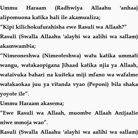
Ummu Haraam (Radhwiya Allaahu 'anhaa)
alipomuona katika hali ile akamuuliza;
“Kipi kilichokufurahisha ewe Rasuli wa Allaah?”
Rasuli (Swalla Allaahu 'alayhi wa aalihi wa sallam)
akamwambia;
“Nimeoneshwa (Nimeoteshwa) watu katika ummati
wangu, watakaopigana Jihaad katika njia ya Allaah,
wataivuka bahari na kuiteka miji mfano wa wafalme
watakaokaa juu ya vitanda vyao (Peponi) bila shaka
yoyote ile”.
Ummu Haraam akasema;
“Ewe Rasuli wa Allaah, muombe Allaah Anijaalie
niwe mmoja wao”.
Rasuli (Swalla Allaahu 'alayhi wa aalihi wa sallam)