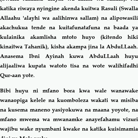
katika riwaya nyingine akenda kuitwa Rasuli (Swalla
Allaahu 'alayhi wa aalihinwa sallam) na alipowasili
akachukua tende na kuitafunatafuna na baada ya
kulainika akamlisha mtoto huyo (kitendo hiki
kinaitwa Tahanik), kisha akampa jina la AbduLLaah.
Anasema Ibni Ayinah kuwa AbduLLaah huyu
alijaaliwa kupata watoto tisa na wote walihifadhi
Qur-aan yote.
Bibi huyu ni mfano bora kwa wale wanawake
wanaopiga kelele na kuomboleza wakati wa misiba
na kusema maneno yasiyokuwa na maana yoyote, na
mfano mwema wa mwanamke anayefahamu vizuri
wajibu wake nyumbani kwake na katika kuisimamia