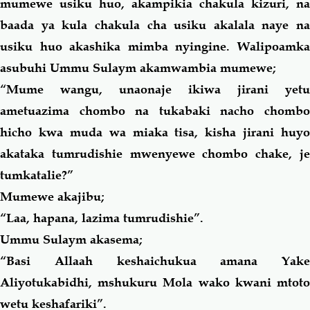
mumewe usiku huo, akampikia chakula kizuri, na
baada ya kula chakula cha usiku akalala naye na
usiku huo akashika mimba nyingine. Walipoamka
asubuhi Ummu Sulaym akamwambia mumewe;
“Mume wangu, unaonaje ikiwa jirani yetu
ametuazima chombo na tukabaki nacho chombo
hicho kwa muda wa miaka tisa, kisha jirani huyo
akataka tumrudishie mwenyewe chombo chake, je
tumkatalie?”
Mumewe akajibu;
“Laa, hapana, lazima tumrudishie”.
Ummu Sulaym akasema;
“Basi Allaah keshaichukua amana Yake
Aliyotukabidhi, mshukuru Mola wako kwani mtoto
wetu keshafariki”.