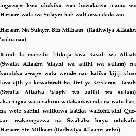
ingawaje kwa uhakika wao hawakuwa mama wa
Haraam wala wa Sulaym bali walikuwa dada zao.
Haraam Na Sulaym Bin Milhaan (Radhwiya Allaahu
'anhumaa)
Kundi la mabedui lilikuja kwa Rasuli wa Allaah
(Swalla Allaahu 'alayhi wa aalihi wa sallam) na
kumtaka awape watu wende nao katika kijiji chao
kwa ajili ya kuwafundisha dini ya Kiislamu. Rasuli
(Swalla Allaahu 'alayhi wa aalihi wa sallam)
akachagua watu sabiini watakaokwenda na watu hao,
na wote sabini walikuwa katika waliohifadhi Qur-
aan wakiongozwa na Swahaba huyu mtukufu
Haraam bin Milhaan (Radhwiya Allaahu 'anhu).