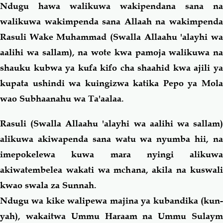
Ndugu hawa walikuwa wakipendana sana na
walikuwa wakimpenda sana Allaah na wakimpenda
Rasuli Wake Muhammad (Swalla Allaahu 'alayhi wa
aalihi wa sallam), na wote kwa pamoja walikuwa na
shauku kubwa ya kufa kifo cha shaahid kwa ajili ya
kupata ushindi wa kuingizwa katika Pepo ya Mola
wao Subhaanahu wa Ta'aalaa.
Rasuli (Swalla Allaahu 'alayhi wa aalihi wa sallam)
alikuwa akiwapenda sana watu wa nyumba hii, na
imepokelewa kuwa mara nyingi alikuwa
akiwatembelea wakati wa mchana, akila na kuswali
kwao swala za Sunnah.
Ndugu wa kike walipewa majina ya kubandika (kun-
yah), wakaitwa Ummu Haraam na Ummu Sulaym