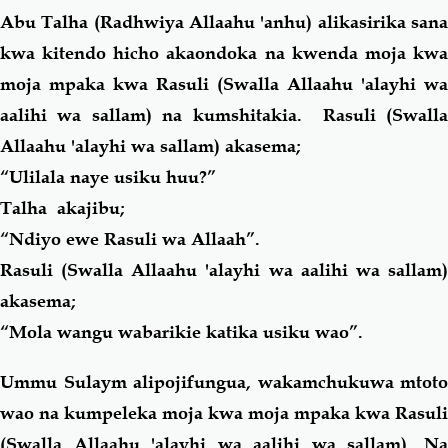
Abu Talha (Radhwiya Allaahu 'anhu) alikasirika sana
kwa kitendo hicho akaondoka na kwenda moja kwa
moja mpaka kwa Rasuli (Swalla Allaahu 'alayhi wa
aalihi wa sallam) na kumshitakia. Rasuli (Swalla
Allaahu 'alayhi wa sallam) akasema;
“Ulilala naye usiku huu?”
Talha akajibu;
“Ndiyo ewe Rasuli wa Allaah”.
Rasuli (Swalla Allaahu 'alayhi wa aalihi wa sallam)
akasema;
“Mola wangu wabarikie katika usiku wao”.
Ummu Sulaym alipojifungua, wakamchukuwa mtoto
wao na kumpeleka moja kwa moja mpaka kwa Rasuli
(Swalla Allaahu 'alayhi wa aalihi wa sallam). Na