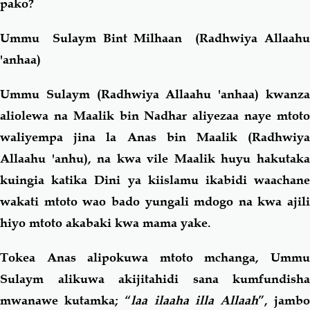
pako?
Ummu Sulaym Bint Milhaan (Radhwiya Allaahu
'anhaa)
Ummu Sulaym (Radhwiya Allaahu 'anhaa) kwanza
aliolewa na Maalik bin Nadhar aliyezaa naye mtoto
waliyempa jina la Anas bin Maalik (Radhwiya
Allaahu 'anhu), na kwa vile Maalik huyu hakutaka
kuingia katika Dini ya kiislamu ikabidi waachane
wakati mtoto wao bado yungali mdogo na kwa ajili
hiyo mtoto akabaki kwa mama yake.
Tokea Anas alipokuwa mtoto mchanga, Ummu
Sulaym alikuwa akijitahidi sana kumfundisha
mwanawe kutamka; “
laa ilaaha illa Allaah
”, jamb