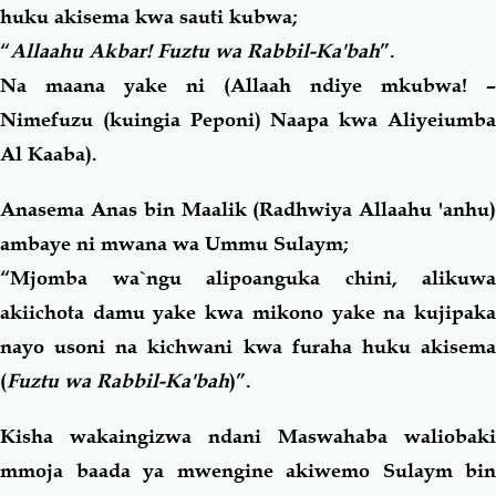
huku akisema kwa sauti kubwa;
“
Allaahu Akbar! Fuztu wa Rabbil-Ka'bah
”.
Na maana yake ni (Allaah ndiye mkubwa! –
Nimefuzu (kuingia Peponi) Naapa kwa Aliyeiumba
Al Kaaba).
Anasema Anas bin Maalik (Radhwiya Allaahu 'anhu)
ambaye ni mwana wa Ummu Sulaym;
“Mjomba wa`ngu alipoanguka chini, alikuwa
akiichota damu yake kwa mikono yake na kujipaka
nayo usoni na kichwani kwa furaha huku akisema
(
Fuztu wa Rabbil-Ka'bah
)”.
Kisha wakaingizwa ndani Maswahaba waliobaki
mmoja baada ya mwengine akiwemo Sulaym bin