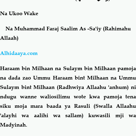
Na Ukoo Wake
Salaf Wa Ummah
Firaq-Makundi
Na Muhammad Faraj Saalim As -Sa'iy (Rahimahu
Fiqh-Ibaadah
Duaa-Adhkaar
Allaah)
Fataawa Za Ulamaa
Kauli Za Salaf
Alhidaaya.com
Haraam bin Milhaan na Sulaym bin Milhaan pamoja
Akhlaaq-Aadaab
Raqaaiq
na dada zao Ummu Haraam bint Milhaan na Ummu
Sulaym bint Milhaan (Radhwiya Allaahu 'anhum) ni
Familia-Jamii
Maswali-Majibu
ndugu wanne waliosilimu wote kwa pamoja tena
siku moja mara baada ya Rasuli (Swalla Allaahu
Chemsha Bongo
Vitabu
'alayhi wa aalihi wa sallam) kuwasili mji wa
Madyinah.
Mapishi