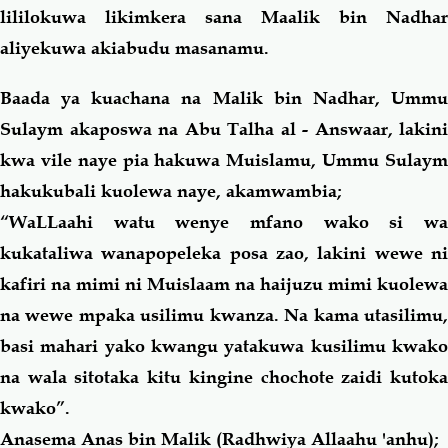
lililokuwa likimkera sana Maalik bin Nadhar
aliyekuwa akiabudu masanamu.
Baada ya kuachana na Malik bin Nadhar, Ummu
Sulaym akaposwa na Abu Talha al - Answaar, lakini
kwa vile naye pia hakuwa Muislamu, Ummu Sulaym
hakukubali kuolewa naye, akamwambia;
“WaLLaahi watu wenye mfano wako si wa
kukataliwa wanapopeleka posa zao, lakini wewe ni
kafiri na mimi ni Muislaam na haijuzu mimi kuolewa
na wewe mpaka usilimu kwanza. Na kama utasilimu,
basi mahari yako kwangu yatakuwa kusilimu kwako
na wala sitotaka kitu kingine chochote zaidi kutoka
kwako”.
Anasema Anas bin Malik (Radhwiya Allaahu 'anhu);