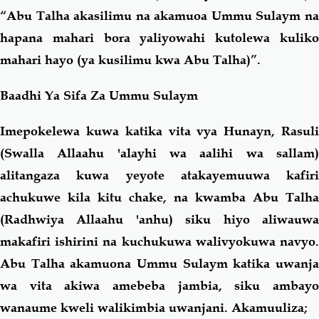
“Abu Talha akasilimu na akamuoa Ummu Sulaym na
hapana mahari bora yaliyowahi kutolewa kuliko
mahari hayo (ya kusilimu kwa Abu Talha)”.
Baadhi Ya Sifa Za Ummu Sulaym
Imepokelewa kuwa katika vita vya Hunayn, Rasuli
(Swalla Allaahu 'alayhi wa aalihi wa sallam)
alitangaza kuwa yeyote atakayemuuwa kafiri
achukuwe kila kitu chake, na kwamba Abu Talha
(Radhwiya Allaahu 'anhu) siku hiyo aliwauwa
makafiri ishirini na kuchukuwa walivyokuwa navyo.
Abu Talha akamuona Ummu Sulaym katika uwanja
wa vita akiwa amebeba jambia, siku ambayo
wanaume kweli walikimbia uwanjani. Akamuuliza;