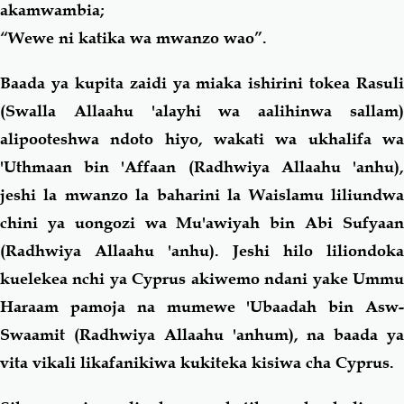
akamwambia;
“Wewe ni katika wa mwanzo wao”.
Baada ya kupita zaidi ya miaka ishirini tokea Rasuli
(Swalla Allaahu 'alayhi wa aalihinwa sallam)
alipooteshwa ndoto hiyo, wakati wa ukhalifa wa
'Uthmaan bin 'Affaan (Radhwiya Allaahu 'anhu),
jeshi la mwanzo la baharini la Waislamu liliundwa
chini ya uongozi wa Mu'awiyah bin Abi Sufyaan
(Radhwiya Allaahu 'anhu). Jeshi hilo liliondoka
kuelekea nchi ya Cyprus akiwemo ndani yake Ummu
Haraam pamoja na mumewe 'Ubaadah bin Asw-
Swaamit (Radhwiya Allaahu 'anhum), na baada ya
vita vikali likafanikiwa kukiteka kisiwa cha Cyprus.