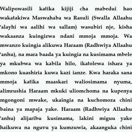
Walipowasili katika kijiji cha mabedui hao
wakatakiwa Maswahaba wa Rasuli (Swalla Allaahu
'alayhi wa aalihi wa sallam) wasubiri nje, kisha
wakaanza kuingizwa ndani mmoja mmoja. Wa
mwanzo kuingia alikuwa Haraam (Radhwiya Allaahu
'anhu), na mara baada ya kuingia na kusimama mbele
ya mkubwa wa kabila hilo, ikatolewa ishara ya
mkono kuashiria kuwa kazi ianze. Kwa haraka sana
mmoja katika maaskari waliosimama nyuma,
alimrushia Haraam mkuki uliomchoma na kupenya
mgongoni mwake, ukaingia na kuchomoza chini
baina ya mapaja yake. Haraam (Radhwiya Allaahu
'anhu) alijaribu kusimama, lakini miguu yake
haikuwa na nguvu ya kumzuwia, akaanguka chini