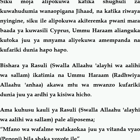
Siku moja alipokuwa katika shughuli za
kuwahudumia wanaopigana Jihaad, na katika riwaya
nyingine, siku ile alipokuwa akiteremka pwani mara
baada ya kuwasili Cyprus, Ummu Haraam alianguka
kutoka juu ya mnyama aliyekuwa amempanda na
kufariki dunia hapo hapo.
Bishara ya Rasuli (Swalla Allaahu 'alayhi wa aalihi
wa sallam) ikatimia na Ummu Haraam (Radhwiya
Allaahu 'anhaa) akawa mtu wa mwanzo kufariki
dunia juu ya ardhi ya kisiwa hicho.
Ama kuhusu kauli ya Rasuli (Swalla Allaahu 'alayhi
wa aalihi wa sallam) pale aliposema;
“Mfano wa wafalme watakaokaa juu ya vitanda vyao
(Peponi) bila shaka yoyote ile”