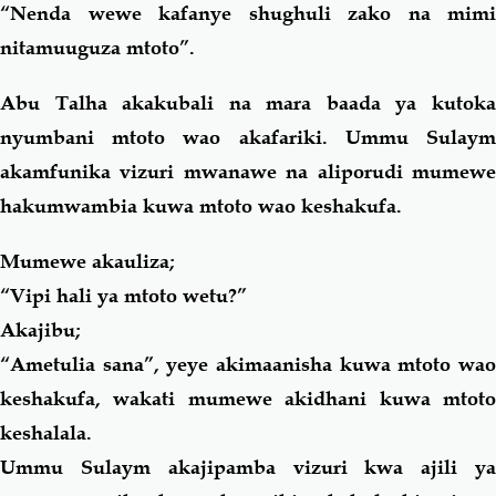
“Nenda wewe kafanye shughuli zako na mimi
nitamuuguza mtoto”.
Abu Talha akakubali na mara baada ya kutoka
nyumbani mtoto wao akafariki. Ummu Sulaym
akamfunika vizuri mwanawe na aliporudi mumewe
hakumwambia kuwa mtoto wao keshakufa.
Mumewe akauliza;
“Vipi hali ya mtoto wetu?”
Akajibu;
“Ametulia sana”, yeye akimaanisha kuwa mtoto wao
keshakufa, wakati mumewe akidhani kuwa mtoto
keshalala.
Ummu Sulaym akajipamba vizuri kwa ajili ya