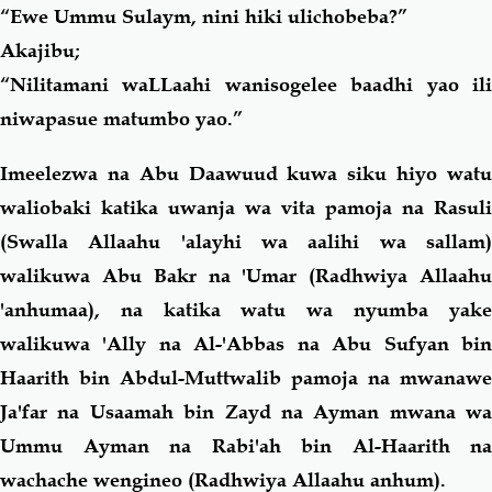
“Ewe Ummu Sulaym, nini hiki ulichobeba?”
Akajibu;
“Nilitamani waLLaahi wanisogelee baadhi yao ili
niwapasue matumbo yao.”
Imeelezwa na Abu Daawuud kuwa siku hiyo watu
waliobaki katika uwanja wa vita pamoja na Rasuli
(Swalla Allaahu 'alayhi wa aalihi wa sallam)
walikuwa Abu Bakr na 'Umar (Radhwiya Allaahu
'anhumaa), na katika watu wa nyumba yake
walikuwa 'Ally na Al-'Abbas na Abu Sufyan bin
Haarith bin Abdul-Muttwalib pamoja na mwanawe
Ja'far na Usaamah bin Zayd na Ayman mwana wa
Ummu Ayman na Rabi'ah bin Al-Haarith na
wachache wengineo (Radhwiya Allaahu anhum).