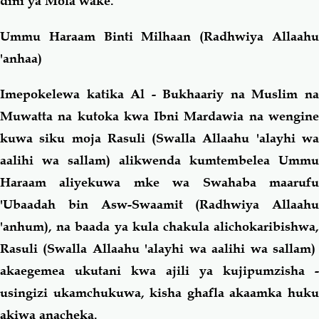
dini ya Mola wake.
Ummu Haraam Binti Milhaan (Radhwiya Allaahu
'anhaa)
Imepokelewa katika Al - Bukhaariy na Muslim na
Muwatta na kutoka kwa Ibni Mardawia na wengine
kuwa siku moja Rasuli (Swalla Allaahu 'alayhi wa
aalihi wa sallam) alikwenda kumtembelea Ummu
Haraam aliyekuwa mke wa Swahaba maarufu
'Ubaadah bin Asw-Swaamit (Radhwiya Allaahu
'anhum), na baada ya kula chakula alichokaribishwa,
Rasuli (Swalla Allaahu 'alayhi wa aalihi wa sallam)
akaegemea ukutani kwa ajili ya kujipumzisha -
usingizi ukamchukuwa, kisha ghafla akaamka huku
akiwa anacheka.