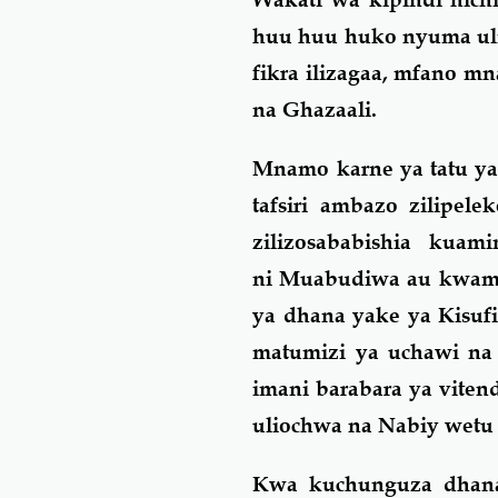
huu huu huko nyuma ulit
fikra ilizagaa, mfano m
na Ghazaali.
Mnamo karne ya tatu ya 
tafsiri ambazo zilipele
zilizosababishia kua
ni Muabudiwa au kwamb
ya dhana yake ya Kisuf
matumizi ya uchawi na 
imani barabara ya vite
uliochwa na Nabiy wetu (
Kwa kuchunguza dhana 