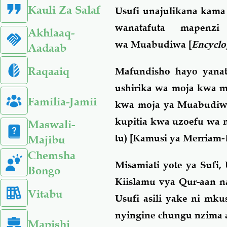
Kauli Za Salaf
Usufi unajulikana kama
wanatafuta mapenz
Akhlaaq-
wa Muabudiwa [
Encyclo
Aadaab
Raqaaiq
Mafundisho hayo yanat
ushirika wa moja kwa m
Familia-Jamii
kwa moja ya Muabudiwa,
kupitia kwa uzoefu wa n
Maswali-
tu) [Kamusi ya Merriam-
Majibu
Chemsha
Misamiati yote ya Sufi,
Bongo
Kiislamu vya Qur-aan 
Vitabu
Usufi asili yake ni mk
nyingine chungu nzima 
Mapishi