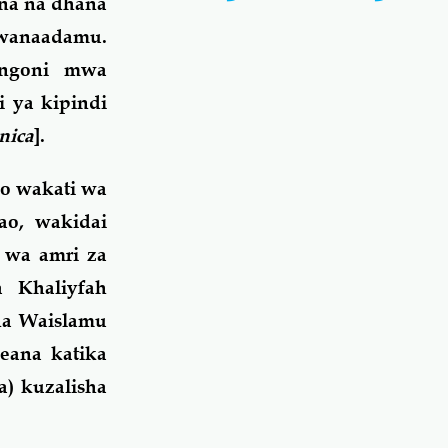
na na dhana
mwanaadamu.
ongoni mwa
 ya kipindi
nica
].
po wakati wa
ao, wakidai
 wa amri za
 Khaliyfah
na Waislamu
leana katika
a) kuzalisha