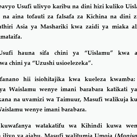
vyo Usufi ulivyo karibu na dini hizi kuliko Uisl
 na aina tofauti za falsafa za Kichina na dini 
athiri Asia ya Mashariki kwa zaidi ya miaka al
mataifa.
sufi hauna sifa chini ya “Uislamu” kwa a
wa chini ya “Uzushi usioelezeka”.
fanano hii isiohitajika kwa kueleza kwamba
a Waislamu wenye imani barabara katikati y
okana na uvamizi wa Taimuur, Masufi walikuja k
Waislamu wenye imani barabara.
ea kuwafanya watakatifu wa Kihindi kuwa we
iliyo ya ajabu. Masufi walitumia Umoja (
Monis