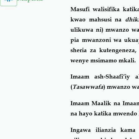
Masufi walisifika kati
kwao mahsusi na
dhik
ulikuwa ni) mwanzo wa m
pia mwanzoni wa ukuaji
sheria za kutengeneza
wenye msimamo mkali.
Imaam ash-Shaafi’iy
(
Tasawwafa
) mwanzo wa 
Imaam Maalik na Imaam
na hayo katika mwendo 
Ingawa ilianzia kama 