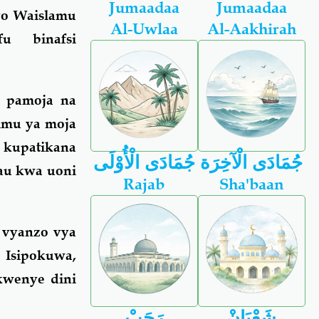
Jumaadaa
Jumaadaa
yo Waislamu
Al-Uwlaa
Al-Aakhirah
u binafsi
a pamoja na
limu ya moja
 kupatikana
جُمَادَى الْآخِرَة
جُمَادَى الْأُوْلَى
 au kwa uoni
Rajab
Sha'baan
a vyanzo vya
 Isipokuwa,
 kwenye dini
شَعْبَانْ
رَجَبْ