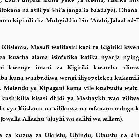
okana na asili ya Shi’a (angalia baadaye). Dhana 
namo kipindi cha Muhyiddin bin ‘Arabi, Jalaal ad
Kiislamu, Masufi walifasiri kazi za Kigiriki kwe
kea kuacha alama isiofutika katika nyanja nying
mini kwenye imani za Kigiriki kwamba ulim
a kuna waabudiwa wengi iliyopelekea kukamil
i. Matendo ya Kipagani kama vile kuabudia watu
kushikilia kisasi dhidi ya Mashaykh wao viliw
ndo vya Kiislamu na vilikuwa na mfanano mdogo 
Swalla Allaahu ‘alayhi wa aalihi wa sallam).
za kuzua za Ukristu, Uhindu, Utaustu na din