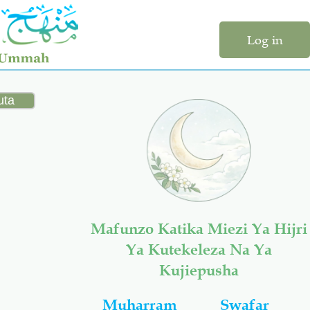
Log in
Mafunzo Katika Miezi Ya Hijri
Ya Kutekeleza Na Ya
Kujiepusha
Muharram
Swafar