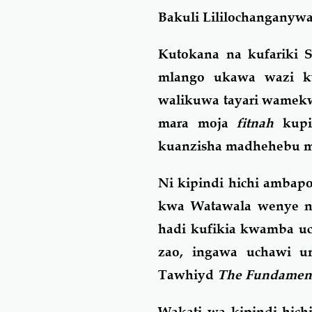
Bakuli Lililochanganyw
Kutokana na kufariki 
mlango ukawa wazi k
walikuwa tayari wamekw
mara moja
fitnah
kupi
kuanzisha madhehebu ma
Ni kipindi hichi ambapo
kwa Watawala wenye n
hadi kufikia kwamba u
zao, ingawa uchawi 
Tawhiyd
The Fundament
Wakati wa kipindi hichi