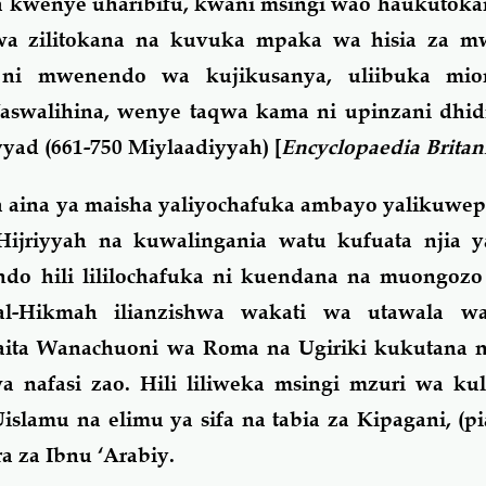
a kwenye uharibifu, kwani msingi wao haukutoka
kuwa zilitokana na kuvuka mpaka wa hisia za 
ni mwenendo wa kujikusanya, uliibuka mi
swalihina, wenye taqwa kama ni upinzani dhidi
yad (661-750 Miylaadiyyah) [
Encyclopaedia Britan
ta aina ya maisha yaliyochafuka ambayo yalikuwe
Hijriyyah na kuwalingania watu kufuata njia y
do hili lililochafuka ni kuendana na muongozo
l-Hikmah ilianzishwa wakati wa utawala wa
ita Wanachuoni wa Roma na Ugiriki kukutana 
a nafasi zao. Hili liliweka msingi mzuri wa ku
slamu na elimu ya sifa na tabia za Kipagani, (pi
a za Ibnu ‘Arabiy.