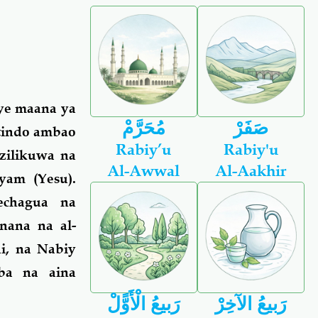
nye maana ya
صَفَرْ
مُحَرَّمْ
mtindo ambao
Rabiy’u
Rabiy'u
 zilikuwa na
Al-Awwal
Al-Aakhir
yam (Yesu).
echagua na
nana na al-
i, na Nabiy
mba na aina
رَبيعُ الآخِرْ
رَبيعُ الْأَوًّلْ