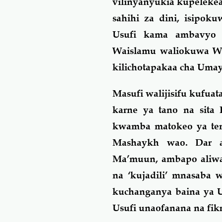
vilinyanyukia kupeleke
sahihi za dini, isipo
Usufi kama ambavyo 
Waislamu waliokuwa Wa
kilichotapakaa cha Umay
Masufi walijisifu kufua
karne ya tano na sita 
kwamba matokeo ya ten
Mashaykh wao. Dar a
Ma’muun, ambapo aliwa
na ‘kujadili’ mnasaba w
kuchanganya baina ya Ui
Usufi unaofanana na fikr