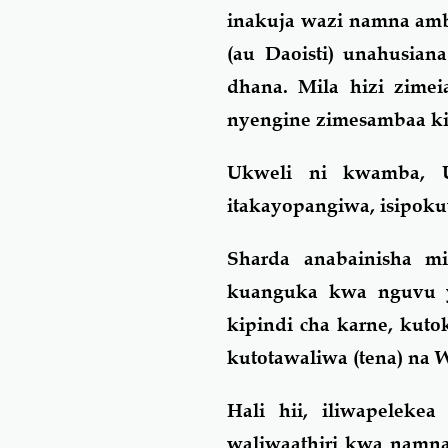
inakuja wazi namna amba
(au Daoisti) unahusiana
dhana. Mila hizi zimei
nyengine zimesambaa ki
Ukweli ni kwamba, U
itakayopangiwa, isipoku
Sharda anabainisha mi
kuanguka kwa nguvu y
kipindi cha karne, kut
kutotawaliwa (tena) na 
Hali hii, iliwapelek
waliwaathiri kwa namna 