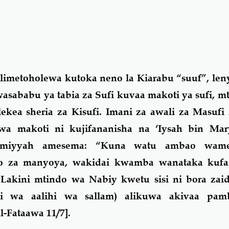
limetoholewa kutoka neno la Kiarabu “suuf”, le
kwasababu ya tabia za Sufi kuvaa makoti ya sufi, 
kea sheria za Kisufi. Imani za awali za Masufi
a makoti ni kujifananisha na ‘Iysah bin Mar
aymiyyah amesema: “Kuna watu ambao wam
o za manyoya, wakidai kwamba wanataka kufa
akini mtindo wa Nabiy kwetu sisi ni bora zaid
yhi wa aalihi wa sallam) alikuwa akivaa pa
l-Fataawa 11/7].