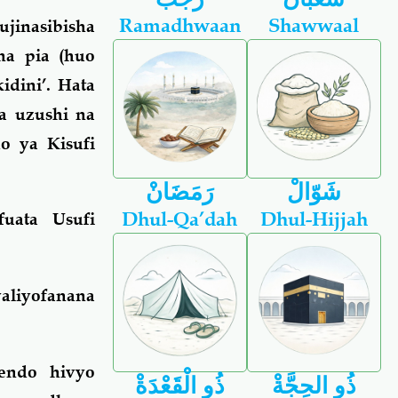
Ramadhwaan
Shawwaal
ujinasibisha
na pia (huo
idini’. Hata
za uzushi na
o ya Kisufi
شَوّالْ
رَمَضَانْ
Dhul-Qa’dah
Dhul-Hijjah
uata Usufi
aliyofanana
tendo hivyo
ذُو الحِجَّةْ
ذُو الْقَعْدَةْ