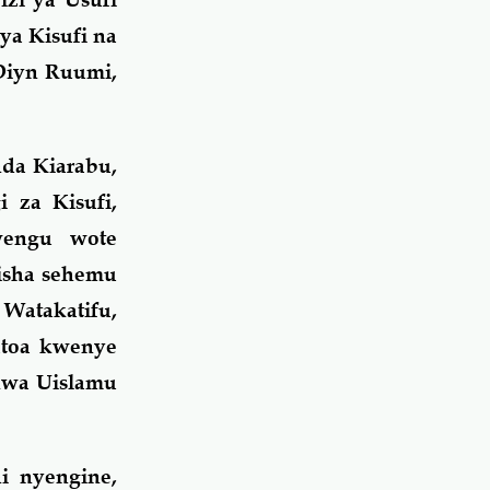
ya Kisufi na
-Diyn Ruumi,
nda Kiarabu,
i za Kisufi,
wengu wote
isha sehemu
 Watakatifu,
atoa kwenye
kwa Uislamu
i nyengine,