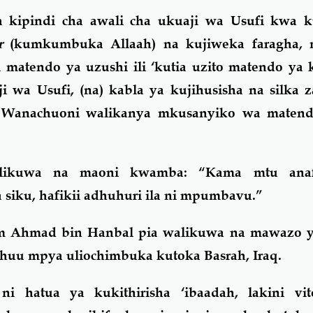
ka kipindi cha awali cha ukuaji wa Usufi kwa k
r
(kumkumbuka Allaah) na kujiweka faragha, 
atendo ya uzushi ili ‘kutia uzito matendo ya k
 wa Usufi, (na) kabla ya kujihusisha na silka 
, Wanachuoni walikanya mkusanyiko wa matend
 alikuwa na maoni kwamba: “Kama mtu anaf
siku, hafikii adhuhuri ila ni mpumbavu.”
 Ahmad bin Hanbal pia walikuwa na mawazo y
huu mpya uliochimbuka kutoka Basrah, Iraq.
ni hatua ya kukithirisha ‘ibaadah, lakini vi