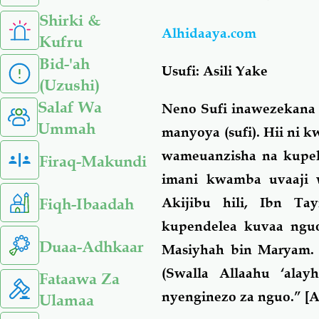
Shirki &
Alhidaaya.com
Kufru
Bid-'ah
Usufi: Asili Yake
(Uzushi)
Salaf Wa
Neno Sufi inawezekana 
Ummah
manyoya (sufi). Hii ni 
wameuanzisha na kupele
Firaq-Makundi
imani kwamba uvaaji w
Fiqh-Ibaadah
Akijibu hili, Ibn T
kupendelea kuvaa ngu
Duaa-Adhkaar
Masiyhah bin Maryam. L
(Swalla Allaahu ‘ala
Fataawa Za
nyenginezo za nguo.” [A
Ulamaa