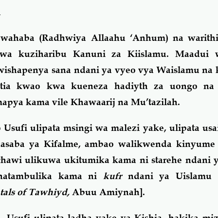
a
Swahaba (Radhwiya Allaahu ‘Anhum) na warith
wa kuziharibu Kanuni za Kiislamu. Maadui 
ishapenya sana ndani ya vyeo vya Waislamu na 
tia kwao kwa kueneza hadiyth za uongo na
pya kama vile Khawaarij na Mu’tazilah.
 Usufi ulipata msingi wa malezi yake, ulipata usa
asaba ya Kifalme, ambao walikwenda kinyume
chawi ulikuwa ukitumika kama ni starehe ndani
unatambulika kama ni
kufr
ndani ya Uislamu [
als of Tawhiyd,
Abuu Amiynah].
, Usufi ulipata ladha yake ya Kishia, hakika miz