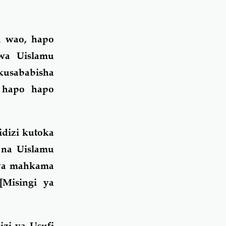
i wao, hapo
wa Uislamu
kusababisha
 hapo hapo
idizi kutoka
 na Uislamu
 ya mahkama
Misingi ya
izi ya Usufi