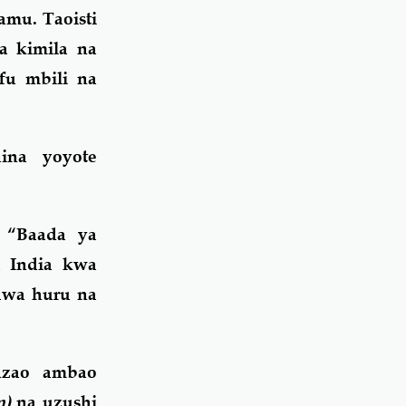
amu. Taoisti
za kimila na
fu mbili na
ina yoyote
: “Baada ya
a India kwa
uwa huru na
nzao ambao
m)
na uzushi