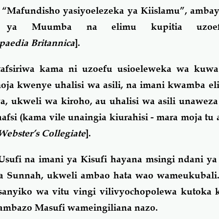
 “Mafundisho yasiyoelezeka ya Kiislamu”, amba
i ya Muumba na elimu kupitia uzoef
paedia Britannica
].
afsiriwa kama ni uzoefu usioeleweka wa kuw
oja kwenye uhalisi wa asili, na imani kwamba e
 ukweli wa kiroho, au uhalisi wa asili unaweza
afsi (kama vile unaingia kiurahisi - mara moja tu
Webster’s Collegiate
].
 Usufi na imani ya Kisufi hayana msingi ndani y
na Sunnah, ukweli ambao hata wao wameukubali.
usanyiko wa vitu vingi vilivyochopolewa kutoka
ambazo Masufi wameingiliana nazo.