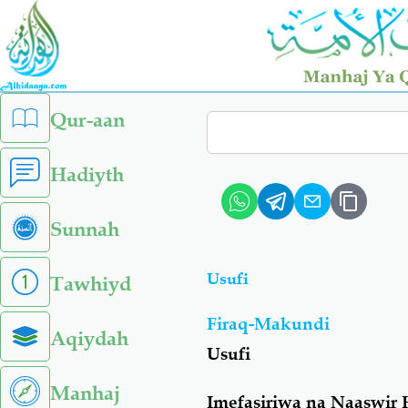
Skip
to
main
content
left
Qur-aan
Search
sidebar
menu
Hadiyth
Sunnah
Usufi
Tawhiyd
Firaq-Makundi
Aqiydah
Usufi
Manhaj
Imefasiriwa na Naaswir