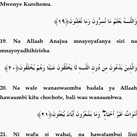
Mwenye Kurehemu.
وَاللَّـهُ يَعْلَمُ مَا تُسِرُّونَ وَمَا تُعْلِنُو
نَ﴿١٩﴾
19.
Na Allaah Anajua mnayoyafanya siri n
mnayoyadhihirisha.
وَالَّذِينَ يَدْعُونَ مِن دُونِ اللَّـهِ لَا يَخْلُقُونَ شَيْئًا وَهُمْ يُخْلَقُ
ونَ﴿٢٠﴾
20.
Na wale wanaowaomba badala ya Allaa
hawaumbi kitu chochote, bali wao wanaumbwa.
﴿٢١﴾
وَمَا يَشْعُرُونَ أَيَّانَ يُبْعَثُونَ
ۖ
أَمْوَاتٌ غَيْرُ أَحْيَاءٍ
21.
Ni wafu si wahai, na hawatambui lin