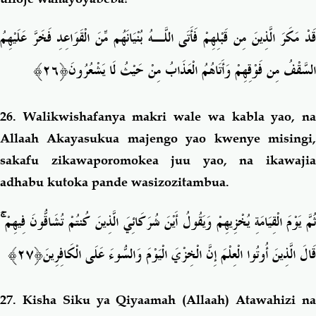
قَدْ مَكَرَ الَّذِينَ مِن قَبْلِهِمْ فَأَتَى اللَّـهُ بُنْيَانَهُم مِّنَ الْقَوَاعِدِ فَخَرَّ عَلَيْهِمُ
السَّقْفُ مِن فَوْقِهِمْ وَأَتَاهُمُ الْعَذَابُ مِنْ حَيْثُ لَا يَشْعُرُو
نَ﴿٢٦﴾
26.
Walikwishafanya makri wale wa kabla yao, n
Allaah Akayasukua majengo yao kwenye misingi,
sakafu zikawaporomokea juu yao, na ikawajia
adhabu kutoka pande wasizozitambua.
ۚ
ُمَّ يَوْمَ الْقِيَامَةِ يُخْزِيهِمْ وَيَقُولُ أَيْنَ شُرَكَائِيَ الَّذِينَ كُنتُمْ تُشَاقُّونَ فِيهِمْ
قَالَ الَّذِينَ أُوتُوا الْعِلْمَ إِنَّ
الْخِزْيَ الْيَوْمَ وَالسُّوءَ عَلَى الْكَافِرِ
ينَ﴿٢٧﴾
27.
Kisha Siku ya Qiyaamah (Allaah) Atawahizi n