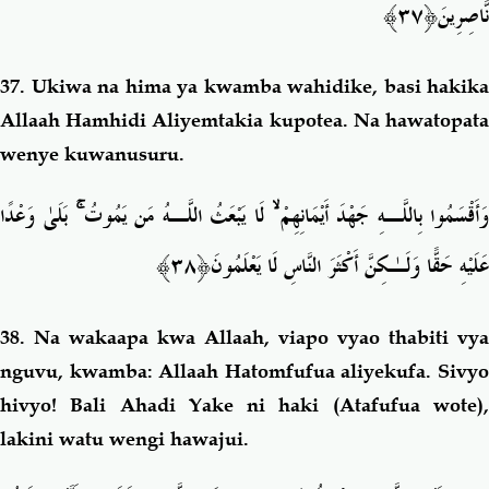
نَّاصِرِ
ينَ﴿٣٧﴾
37.
Ukiwa na hima ya kwamba wahidike
, basi hakika
Allaah Hamhidi Aliyemtakia kupotea. Na hawatopata
wenye kuwanusuru.
بَلَىٰ وَعْدًا
ۚ
لَا يَبْعَثُ اللَّـهُ مَن يَمُوتُ
ۙ
وَأَقْسَمُوا بِاللَّـهِ جَهْدَ أَيْمَانِهِمْ
َ﴿٣٨﴾
عَلَيْهِ حَقًّا وَلَـٰكِنَّ أَكْثَرَ النَّاسِ لَا يَعْلَمُون
38.
Na wakaapa kwa Allaah,
viapo vyao thabiti vya
nguvu
, kwamba: Allaah Hatomfufua aliyekufa. Sivyo
hivyo! Bali Ahadi Yake ni haki (Atafufua wote),
lakini watu wengi hawajui.