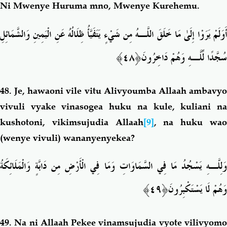
Ni Mwenye Huruma mno, Mwenye Kurehemu.
أَوَلَمْ يَرَوْا إِلَىٰ مَا خَلَقَ اللَّـهُ مِن شَيْءٍ يَتَفَيَّأُ ظِلَالُهُ عَنِ الْيَمِينِ وَالشَّمَائِلِ
سُجَّدًا لِّلَّـهِ وَهُمْ دَاخِرُو
نَ﴿٤٨﴾
48.
Je, hawaoni vile vitu Alivyoumba Allaah ambavy
vivuli vyake vinasogea huku na kule, kuliani na
kushotoni, vikimsujudia Allaah
[9]
, na huku wa
(wenye vivuli) wananyenyekea?
وَلِلَّـهِ يَسْجُدُ مَا فِي السَّمَاوَاتِ وَمَا فِي الْأَرْضِ مِن دَابَّةٍ وَالْمَلَائِكَةُ
وَهُمْ لَا يَسْتَكْبِرُ
ونَ﴿٤٩﴾
49.
Na ni Allaah Pekee vinamsujudia vyote vilivyom