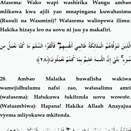
Atasema: Wako wapi washirika Wangu ambao
mlikuwa kwa ajili yao mnapingana kuwahasimu
(Rusuli na Waumini)? Watasema waliopewa ilimu:
Hakika hizaya leo na uovu ni juu ya makafiri.
فَأَلْقَوُا السَّلَمَ مَا كُنَّا نَعْمَلُ مِن
ۖ
لَّذِينَ تَتَوَفَّاهُمُ الْمَلَائِكَةُ ظَالِمِي أَنفُسِهِمْ
مَلُونَ﴿٢٨﴾
بَلَىٰ إِنَّ اللَّـهَ عَلِيمٌ بِمَا كُنتُمْ تَعْ
ۚ
سُوءٍ
28.
Ambao Malaika huwafisha wakiwa
wamejidhulumu nafsi zao, watasalimu amri
(watasema): Hatukuwa tukitenda uovu wowote.
(Wataambiwa): Hapana! Hakika Allaah Anayajua
vyema mliyokuwa mkitenda.