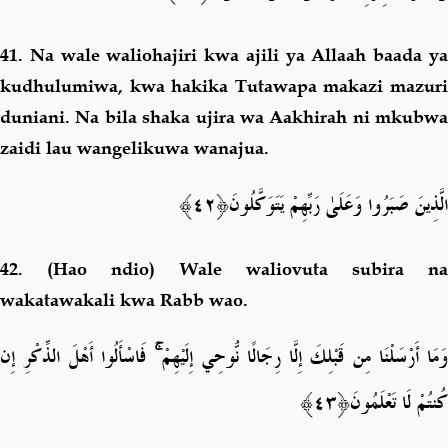
41.
Na wale waliohajiri kwa ajili ya Allaah baada y
kudhulumiwa, kwa hakika Tutawapa makazi mazuri
duniani. Na bila shaka ujira wa Aakhirah ni mkubwa
zaidi lau wangelikuwa wanajua.
﴿٤٢﴾
الَّذِينَ صَبَرُوا وَعَلَىٰ رَبِّهِمْ يَتَوَكَّلُونَ
42.
(Hao ndio) Wale waliovuta subira n
wakatawakali kwa Rabb wao.
فَاسْأَلُوا أَهْلَ الذِّكْرِ إِن
ۚ
وَمَا أَرْسَلْنَا مِن قَبْلِكَ إِلَّا رِجَالًا نُّوحِي إِلَيْهِمْ
كُنتُمْ لَا تَعْلَمُ
ونَ﴿٤٣﴾