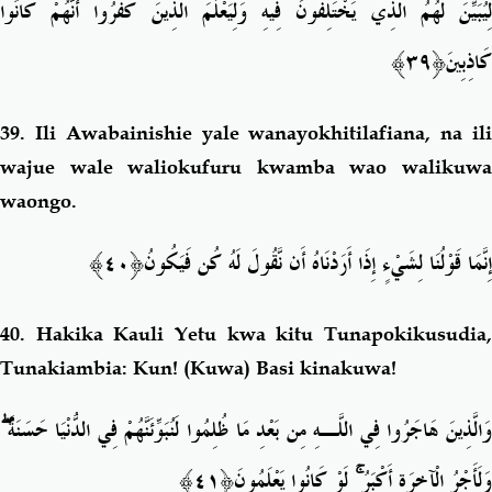
لِيُبَيِّنَ لَهُمُ الَّذِي يَخْتَلِفُونَ فِيهِ وَلِيَعْلَمَ الَّذِينَ كَفَرُوا أَنَّهُمْ كَانُوا
ك
َاذِبِينَ﴿٣٩﴾
39.
Ili Awabainishie yale wanayokhitilafiana, na il
wajue wale waliokufuru kwamba wao walikuwa
waongo.
إِنَّمَا قَوْلُنَا لِشَيْءٍ إِذَا أَرَدْنَاهُ أَن نَّقُولَ لَهُ كُ
ن فَيَكُونُ﴿٤٠﴾
40.
Hakika Kauli Yetu kwa kitu Tunapokikusudia
Tunakiambia: Kun! (Kuwa) Basi kinakuwa!
ۖ
َالَّذِينَ هَاجَرُوا فِي اللَّـهِ مِن بَعْدِ مَا ظُلِمُوا لَنُبَوِّئَنَّهُمْ فِي الدُّنْيَا حَسَنَةً
َ﴿٤١﴾
لَوْ كَانُوا يَعْلَمُون
ۚ
وَلَأَجْرُ الْآخِرَةِ أَكْبَرُ