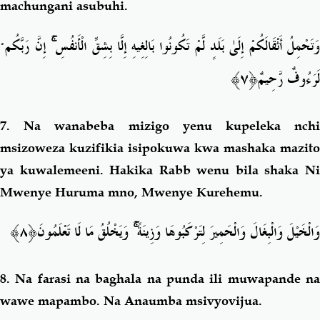
machungani asubuhi.
إِنَّ رَبَّكُم
ۚ
َتَحْمِلُ أَثْقَالَكُمْ إِلَىٰ بَلَدٍ لَّمْ تَكُونُوا بَالِغِيهِ إِلَّا بِشِقِّ الْأَنفُسِ
ٌ﴿٧﴾
لَرَءُوفٌ رَّحِيم
7.
Na wanabeba mizigo yenu kupeleka nch
msizoweza kuzifikia isipokuwa kwa mashaka mazito
ya kuwalemeeni. Hakika Rabb wenu bila shaka Ni
Mwenye Huruma mno, Mwenye Kurehemu.
نَ﴿٨﴾
وَيَخْلُقُ مَا لَا تَعْلَمُو
ۚ
وَالْخَيْلَ وَالْبِغَالَ وَالْحَمِيرَ لِتَرْكَبُوهَا وَزِينَةً
8.
Na farasi na baghala na punda ili muwapande n
wawe mapambo. Na Anaumba msivyovijua.