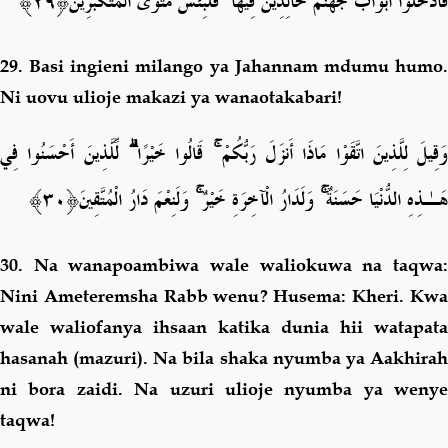
َ﴿٢٩﴾
فَلَبِئْسَ مَثْوَى الْمُتَكَبِّرِين
ۖ
فَادْخُلُوا أَبْوَابَ جَهَنَّمَ خَالِدِينَ فِيهَا
29.
Basi ingieni milango ya Jahannam mdumu humo
Ni uovu ulioje makazi ya wanaotakabari!
لِّلَّذِينَ أَحْسَنُوا فِي
ۗ
قَالُوا خَيْرًا
ۚ
وَقِيلَ لِلَّذِينَ اتَّقَوْا مَاذَا أَنزَلَ رَبُّكُمْ
ينَ﴿٣٠﴾
وَلَنِعْمَ دَارُ الْمُتَّقِ
ۚ
وَلَدَارُ الْآخِرَةِ خَيْرٌ
ۚ
هَـٰذِهِ الدُّنْيَا حَسَنَةٌ
30.
Na wanapoambiwa wale waliokuwa na taqwa
Nini Ameteremsha Rabb wenu? Husema: Kheri. Kwa
wale waliofanya ihsaan katika dunia hii watapata
hasanah (mazuri). Na bila shaka nyumba ya Aakhirah
ni bora zaidi. Na uzuri ulioje nyumba ya wenye
taqwa!