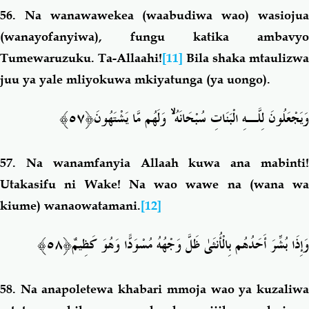
56.
Na wanawawekea (waabudiwa wao) wasioju
(wanayofanyiwa), fungu katika ambavyo
Tumewaruzuku. Ta-Allaahi!
[11]
Bila shaka mtaulizwa
juu ya yale mliyokuwa mkiyatunga (ya uongo).
وَيَجْعَلُونَ لِلَّـهِ الْبَنَاتِ سُبْحَانَهُ ۙ وَلَهُم مَّا يَشْتَهُونَ﴿٥٧﴾
57.
Na wanamfanyia Allaah kuwa ana mabinti
Utakasifu ni Wake! Na wao wawe na (wana wa
kiume) wanaowatamani.
[12]
وَإِذَا بُشِّرَ أَحَدُهُم بِالْأُنثَىٰ ظَلَّ وَجْهُهُ مُسْوَدًّا وَهُوَ كَظِيمٌ﴿٥٨﴾
58.
Na anapoletewa khabari mmoja wao ya kuzaliw