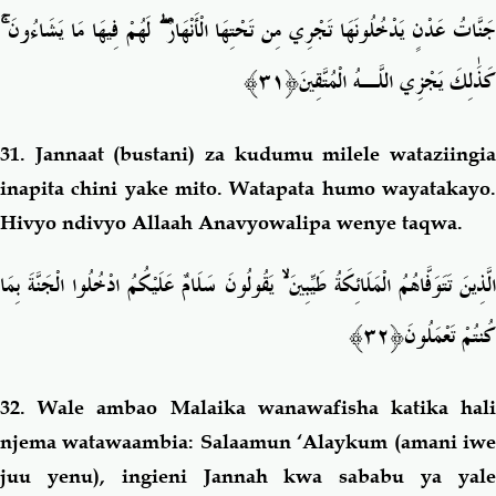
ۚ
لَهُمْ فِيهَا مَا يَشَاءُونَ
ۖ
َنَّاتُ عَدْنٍ يَدْخُلُونَهَا تَجْرِي مِن تَحْتِهَا الْأَنْهَارُ
َ﴿٣١﴾
كَذَٰلِكَ يَجْزِي اللَّـهُ الْمُتَّقِين
31. Jannaat (bustani)
za kudumu milele wataziingia
inapita chini yake mito. Watapata humo wayatakayo.
Hivyo ndivyo Allaah Anavyowalipa wenye taqwa.
يَقُولُونَ سَلَامٌ عَلَيْكُمُ ادْخُلُوا الْجَنَّةَ بِمَا
ۙ
لَّذِينَ تَتَوَفَّاهُمُ الْمَلَائِكَةُ طَيِّبِينَ
كُنتُمْ تَعْمَلُو
نَ﴿٣٢﴾
32. Wale a
mbao Malaika wanawafisha katika hal
njema watawaambia: Salaamun ‘Alaykum (amani iwe
juu yenu), ingieni Jannah kwa sababu ya yale