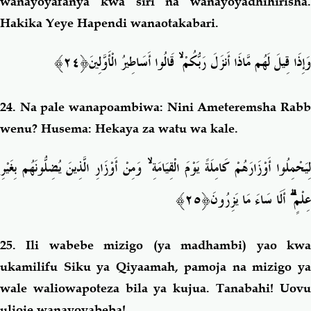
wanayoyafanya kwa siri na wanayoyadhihirisha.
Hakika Yeye Hapendi wanaotakabari.
﴿٢٤﴾
قَالُوا أَسَاطِيرُ الْأَوَّلِينَ
ۙ
وَإِذَا قِيلَ لَهُم مَّاذَا أَنزَلَ رَبُّكُمْ
24.
Na pale wanapoambiwa: Nini Ameteremsha Rab
wenu
? Husema: Hekaya za watu wa kale.
وَمِنْ أَوْزَارِ الَّذِينَ يُضِلُّونَهُم بِغَيْرِ
ۙ
ِيَحْمِلُوا أَوْزَارَهُمْ كَامِلَةً يَوْمَ الْقِيَامَةِ
﴿٢٥﴾
أَلَا سَاءَ مَا يَزِرُونَ
ۗ
عِلْمٍ
25.
Ili wabebe mizigo (ya madhambi) yao kw
ukamilifu Siku ya Qiyaamah, pamoja na mizigo ya
wale waliowapoteza bila ya kujua. Tanabahi! Uovu
ulioje wanayoyabeba!