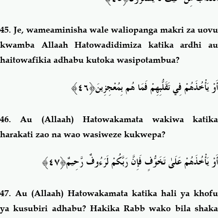
45.
Je, wameaminisha wale waliopanga makri za uovu
kwamba Allaah Hatowadidimiza katika ardhi au
haitowafikia adhabu kutoka wasipotambua?
أَوْ يَأْخُذَهُمْ فِي تَقَلُّبِهِمْ فَمَا هُم بِمُعْجِزِينَ﴿٤٦﴾
46.
Au (Allaah) Hatowakamata wakiwa katik
harakati zao na wao wasiweze kukwepa?
أَوْ يَأْخُذَهُمْ عَلَىٰ تَخَوُّفٍ فَإِنَّ رَبَّكُمْ لَرَءُوفٌ رَّحِي
مٌ﴿٤٧﴾
47.
Au (Allaah) Hatowakamata katika hali ya khofu
ya kusubiri adhabu? Hakika Rabb wako bila shaka