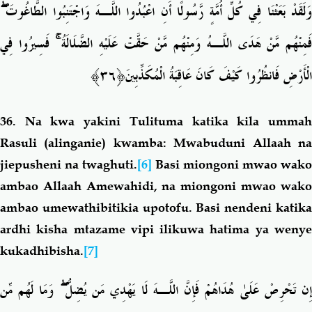
ۖ
َلَقَدْ بَعَثْنَا فِي كُلِّ أُمَّةٍ رَّسُولًا أَنِ اعْبُدُوا اللَّـهَ وَاجْتَنِبُوا الطَّاغُوتَ
فَسِيرُوا فِي
ۚ
َمِنْهُم مَّنْ هَدَى اللَّـهُ وَمِنْهُم مَّنْ حَقَّتْ عَلَيْهِ الضَّلَالَةُ
الْأَرْضِ فَانظُرُوا كَيْفَ كَانَ عَاقِبَةُ الْمُكَذِّ
بِينَ﴿٣٦﴾
36.
Na kwa yakini Tulituma katika kila umma
Rasuli (alinganie) kwamba: Mwabuduni Allaah na
jiepusheni na twaghuti.
[6]
Basi miongoni mwao wako
ambao Allaah Amewahidi, na miongoni mwao wako
ambao umewathibitikia upotofu. Basi nendeni katika
ardhi kisha mtazame vipi ilikuwa hatima ya wenye
kukadhibisha.
[7]
وَمَا لَهُم مِّن
ۖ
ِن تَحْرِصْ عَلَىٰ هُدَاهُمْ فَإِنَّ اللَّـهَ لَا يَهْدِي مَن يُضِلُّ