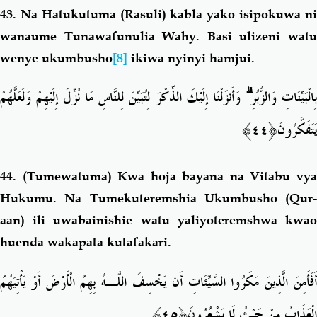
43.
Na Hatukutuma (Rasuli) kabla yako
isipokuwa n
wanaume Tunawafunulia Wahy. Basi ulizeni watu
wenye ukumbusho
[8]
ikiwa nyinyi hamjui.
وَأَنزَلْنَا إِلَيْكَ الذِّكْرَ لِتُبَيِّنَ لِلنَّاسِ مَا نُزِّلَ إِلَيْهِمْ وَلَعَلَّهُمْ
ۗ
ِالْبَيِّنَاتِ وَالزُّبُرِ
يَتَفَكَّرُونَ﴿٤٤﴾
44.
(Tumewatuma) Kwa hoja bayana na Vitabu vy
Hukumu. Na Tumekuteremshia Ukumbusho (Qur-
aan) ili uwabainishie watu yaliyoteremshwa kwao
huenda wakapata kutafakari.
أَفَأَمِنَ الَّذِينَ مَكَرُوا السَّيِّئَاتِ أَن يَخْسِفَ اللَّـهُ بِهِمُ الْأَرْضَ أَوْ يَأْتِيَهُمُ
الْعَذَابُ مِنْ حَيْثُ لَا
يَشْعُرُونَ﴿٤٥﴾