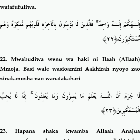
watafufuliwa.
فَالَّذِينَ لَا يُؤْمِنُونَ بِالْآخِرَةِ قُلُوبُهُم مُّنكِرَةٌ وَهُم
ۚ
إِلَـٰهُكُمْ إِلَـٰهٌ وَاحِدٌ
َ﴿٢٢﴾
مُّسْتَكْبِرُون
22.
Mwabudiwa wenu wa haki ni Ilaah (Allaah
Mmoja. Basi wale wasioamini Aakhirah nyoyo zao
zinakanusha nao wanatakabari.
إِنَّهُ لَا يُحِبُّ
ۚ
َا جَرَمَ أَنَّ اللَّـهَ يَعْلَمُ مَا يُسِرُّونَ وَمَا يُعْلِنُونَ
الْمُسْتَكْبِرِي
نَ﴿٢٣﴾
23.
Hapana shaka kwamba Allaah Anaju