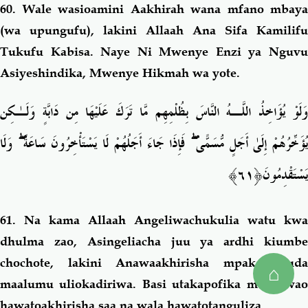
60.
Wale wasioamini Aakhirah wana mfano mbaya
(wa upungufu), lakini Allaah Ana Sifa Kamilifu
Tukufu Kabisa. Naye Ni
Mwenye Enzi ya Nguv
Asiyeshindika,
Mwenye Hikmah wa yote.
وَلَوْ يُؤَاخِذُ اللَّـهُ النَّاسَ بِظُلْمِهِم مَّا تَرَكَ عَلَيْهَا مِن دَابَّةٍ وَلَـٰكِن
يُؤَخِّرُهُمْ إِلَىٰ أَجَلٍ مُّسَمًّى ۖ فَإِذَا جَاءَ أَجَلُهُمْ لَا يَسْتَأْخِرُونَ سَاعَةً ۖ وَلَا
يَسْتَقْدِمُونَ﴿٦١﴾
61.
Na kama Allaah Angeliwachukulia watu kwa
dhulma zao, Asingeliacha juu ya ardhi kiumbe
chochote, lakini Anawaakhirisha mpaka muda
⌂
maalumu uliokadiriwa. Basi utakapofika muda wao
hawatoakhirisha saa na wala hawatotanguliza.