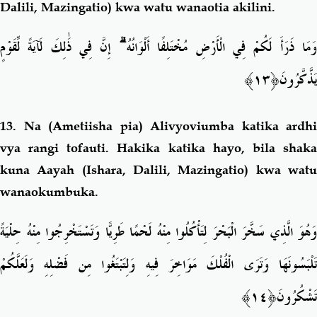
Dalili, Mazingatio) kwa watu wanaotia akilini.
إِنَّ فِي ذَٰلِكَ لَآيَةً لِّقَوْمٍ
ۗ
َمَا ذَرَأَ لَكُمْ فِي الْأَرْضِ مُخْتَلِفًا أَلْوَانُهُ
َ﴿١٣﴾
يَذَّكَّرُون
13.
Na (Ametiisha pia) Alivyoviumba katika ardhi
vya rangi tofauti. Hakika katika hayo, bila shaka
kuna Aayah (Ishara, Dalili, Mazingatio) kwa watu
wanaokumbuka.
وَهُوَ الَّذِي سَخَّرَ الْبَحْرَ لِتَأْكُلُوا مِنْهُ لَحْمًا طَرِيًّا وَتَسْتَخْرِجُوا مِنْهُ حِلْيَةً
تَلْبَسُونَهَا وَتَرَى الْفُلْكَ مَوَاخِرَ فِيهِ وَلِتَبْتَغُوا مِن فَضْلِهِ وَلَعَلَّكُمْ
﴿١٤﴾
تَشْكُرُونَ