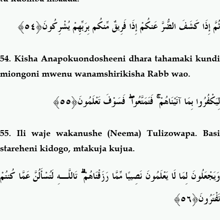
ثُمَّ إِذَا كَشَفَ الضُّرَّ عَنكُمْ إِذَا فَرِيقٌ مِّنكُم بِرَبِّهِمْ يُشْرِكُو
نَ﴿٥٤﴾
54.
Kisha Anapokuondosheeni dhara tahamaki kundi
miongoni mwenu wanamshirikisha Rabb wao.
َ تَعْلَمُونَ﴿٥٥﴾
فَسَوْف
ۖ
فَتَمَتَّعُوا
ۚ
لِيَكْفُرُوا بِمَا آتَيْنَاهُمْ
55.
Ili waje wakanushe (Neema) Tulizowapa. Bas
stareheni kidogo, mtakuja kujua.
وَيَجْعَلُونَ لِمَا لَا يَعْلَمُونَ نَصِيبًا مِّمَّا رَزَقْنَاهُمْ ۗ تَاللَّـهِ لَتُسْأَلُنَّ عَمَّا كُنتُمْ
تَفْتَرُونَ﴿٥٦﴾