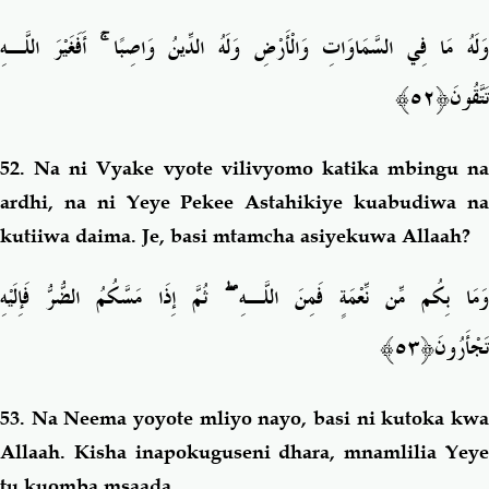
أَفَغَيْرَ اللَّـهِ
ۚ
َلَهُ مَا فِي السَّمَاوَاتِ وَالْأَرْضِ وَلَهُ الدِّينُ وَاصِبًا
تَتَّقُو
نَ﴿٥٢﴾
52.
Na ni Vyake vyote vilivyomo katika mbingu na
ardhi, na ni Yeye Pekee Astahikiye kuabudiwa na
kutiiwa daima. Je, basi mtamcha asiyekuwa Allaah?
ثُمَّ إِذَا مَسَّكُمُ الضُّرُّ فَإِلَيْهِ
ۖ
َمَا بِكُم مِّن نِّعْمَةٍ فَمِنَ اللَّـهِ
تَ
جْأَرُونَ﴿٥٣﴾
53.
Na Neema yoyote mliyo nayo, basi ni kutoka kw
Allaah. Kisha inapokuguseni dhara, mnamlilia Yeye
tu kuomba msaada.