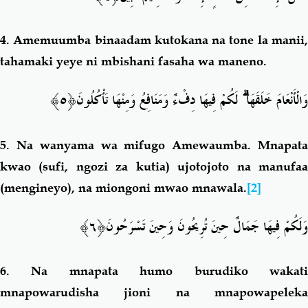
4.
Amemuumba binaadam
kutokana na tone la manii
tahamaki yeye ni mbishani fasaha wa maneno.
َ﴿٥﴾
لَكُمْ فِيهَا دِفْءٌ وَمَنَافِعُ وَمِنْهَا تَأْكُلُون
ۗ
وَالْأَنْعَامَ خَلَقَهَا
5.
Na wanyama wa mifugo Amewaumba. Mnapat
kwao (sufi, ngozi za kutia) ujotojoto na manufaa
(mengineyo), na miongoni mwao mnawala.
[2]
َ﴿٦﴾
وَلَكُمْ فِيهَا جَمَالٌ حِينَ تُرِيحُونَ وَحِينَ تَسْرَحُون
6.
Na mnapata humo burudiko wakat
mnapowarudisha jioni na mnapowapeleka