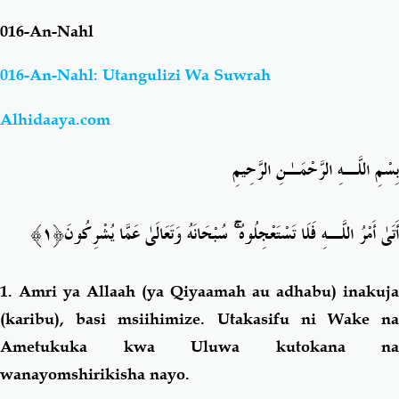
016-An-Nahl
Salaf Wa Ummah
Firaq-Makundi
016-An-Nahl: Utangulizi Wa Suwrah
Fiqh-Ibaadah
Duaa-Adhkaar
Alhidaaya.com
Fataawa Za Ulamaa
Kauli Za Salaf
بِسْمِ اللَّـهِ الرَّحْمَـٰنِ الرَّحِيمِ
Akhlaaq-Aadaab
Raqaaiq
﴿١﴾
سُبْحَانَهُ وَتَعَالَىٰ عَمَّا يُشْرِكُونَ
ۚ
أَتَىٰ أَمْرُ اللَّـهِ فَلَا تَسْتَعْجِلُوهُ
Familia-Jamii
Maswali-Majibu
1.
Amri ya Allaah (ya Qiyaamah au adhabu) inakuja
Chemsha Bongo
Vitabu
(karibu), basi msiihimize. Utakasifu ni Wake na
Ametukuka kwa Uluwa kutokana na
Mapishi
wanayomshirikisha nayo.