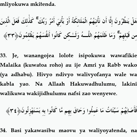
mliyokuwa mkitenda.
كَذَٰلِكَ فَعَلَ الَّذِينَ
ۚ
َلْ يَنظُرُونَ إِلَّا أَن تَأْتِيَهُمُ الْمَلَائِكَةُ أَوْ يَأْتِيَ أَمْرُ رَبِّكَ
نَ﴿٣٣﴾
وَمَا ظَلَمَهُمُ اللَّـهُ وَلَـٰكِن كَانُوا أَنفُسَهُمْ يَظْلِمُو
ۚ
مِن قَبْلِهِمْ
33.
Je, wanangojea lolote isipokuwa wawafiki
Malaika (kuwatoa roho) au ije Amri ya Rabb wako
(ya adhabu). Hivyo ndivyo walivyofanya wale wa
kabla yao. Na Allaah Hakuwadhulumu, lakini
walikuwa wakijidhulumu nafsi zao wenyewe.
َ﴿٣٤﴾
فَأَصَابَهُمْ سَيِّئَاتُ مَا عَمِلُوا وَحَاقَ بِهِم مَّا كَانُوا بِهِ يَسْتَهْزِئُون
34.
Basi yakawasibu maovu ya waliyoyatenda, n