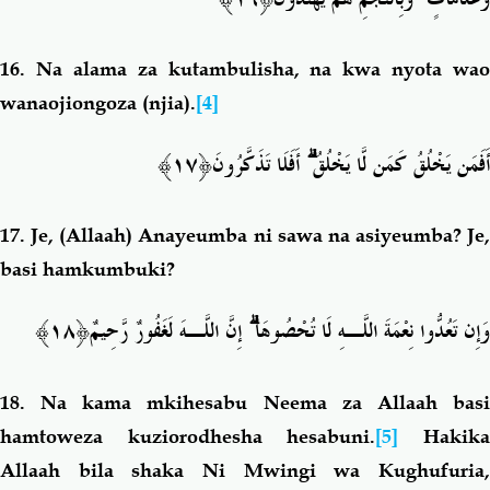
16.
Na alama za kutambulisha, na kwa nyota wao
wanaojiongoza (njia).
[4]
نَ﴿١٧﴾
أَفَلَا تَذَكَّرُو
ۗ
أَفَمَن يَخْلُقُ كَمَن لَّا يَخْلُقُ
17.
Je, (Allaah) Anayeumba ni sawa na asiyeumba? Je,
basi hamkumbuki?
يمٌ﴿١٨﴾
إِنَّ اللَّـهَ لَغَفُورٌ رَّحِ
ۗ
وَإِن تَعُدُّوا نِعْمَةَ اللَّـهِ لَا تُحْصُوهَا
18. Na kama mkihesabu Neema za Allaah basi
hamtoweza kuziorodhesha hesabuni
.
[5]
Hakik
Allaah bila shaka Ni Mwingi wa Kughufuria,