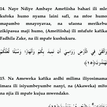
14.
Naye Ndiye Ambaye Ametiisha bahari ili ml
kutoka humo nyama laini safi, na mtoe humo
mapambo mnayoyavaa, na utaona merikebu
zikipasua maji humo, (Ameitiisha) ili mtafute katika
Fadhila Zake, na ili mpate kushukuru.
وَأَلْقَىٰ فِي الْأَرْضِ رَوَاسِيَ أَن تَمِيدَ بِكُمْ وَأَنْهَارًا وَسُبُلًا لَّعَلَّكُمْ
تَهْتَدُو
نَ﴿١٥﴾
15.
Na Ameweka katika ardhi milima iliyosimam
imara ili isiyumbeyumbe nanyi, na (Akaweka) mito
na njia ili mpate kujua mwendako.
﴿١٦﴾
وَبِالنَّجْمِ هُمْ يَهْتَدُونَ
ۚ
وَعَلَامَاتٍ