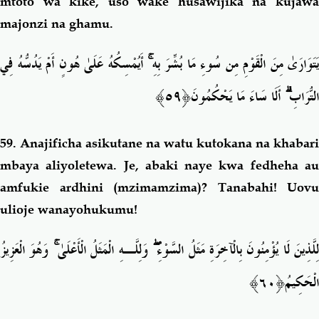
mtoto wa kike, uso wake husawijika na kujawa
majonzi na ghamu.
يَتَوَارَىٰ مِنَ الْقَوْمِ مِن سُوءِ مَا بُشِّرَ بِهِ ۚ أَيُمْسِكُهُ عَلَىٰ هُونٍ أَمْ يَدُسُّهُ فِي
التُّرَابِ ۗ أَلَا سَاءَ مَا يَحْكُمُونَ﴿٥٩﴾
59.
Anajificha asikutane na watu kutokana na khabari
mbaya aliyoletewa. Je, abaki naye kwa fedheha au
amfukie ardhini (mzimamzima)? Tanabahi! Uovu
ulioje wanayohukumu!
لِلَّذِينَ لَا يُؤْمِنُونَ بِالْآخِرَةِ مَثَلُ السَّوْءِ ۖ وَلِلَّـهِ الْمَثَلُ الْأَعْلَىٰ ۚ وَهُوَ الْعَزِيزُ
الْحَكِيمُ﴿٦٠﴾