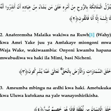
يُنَزِّلُ الْمَلَائِكَةَ بِالرُّوحِ مِنْ أَمْرِهِ عَلَىٰ مَن يَشَاءُ مِنْ عِبَادِهِ أَنْ أَنذِرُوا أَنَّهُ
﴿٢﴾
لَا إِلَـٰهَ إِلَّا أَنَا فَاتَّقُونِ
2.
Anateremsha Malaika wakiwa na Ruwh
[1]
(Wahy
kwa Amri Yake juu ya Amtakaye miongoni mwa
Waja Wake, wakiwaambia: Onyeni kwamba hapana
mwabudiwa wa haki ila Mimi, basi Nicheni.
﴿٣﴾
تَعَالَىٰ عَمَّا يُشْرِكُونَ
ۚ
خَلَقَ السَّمَاوَاتِ وَالْأَرْضَ بِالْحَقِّ
3.
Ameumba mbingu na ardhi kwa haki. Ametukuka
kwa Uluwa kutokana na yale wanayoshirikisha.
﴿٤﴾
خَلَقَ الْإِنسَانَ مِن نُّطْفَةٍ فَإِذَا هُوَ خَصِيمٌ مُّبِينٌ