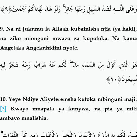
﴿٩﴾
وَلَوْ شَاءَ لَهَدَاكُمْ أَجْمَعِينَ
ۚ
وَعَلَى اللَّـهِ قَصْدُ السَّبِيلِ وَمِنْهَا جَائِرٌ
9.
Na ni Jukumu la Allaah kubainisha njia (ya haki)
na ziko miongoni mwazo za kupotoka. Na kama
Angetaka Angekuhidini nyote.
لَّكُم مِّنْهُ شَرَابٌ وَمِنْهُ شَجَرٌ فِيهِ
ۖ
ُوَ الَّذِي أَنزَلَ مِنَ السَّمَاءِ مَاءً
َ﴿١٠﴾
تُسِيمُون
10.
Yeye Ndiye Aliyeteremsha kutoka mbinguni maji
[3]
Kwayo mnapata ya kunywa, na pia ya miti
ambayo mnalishia.
ۗ
يُنبِتُ لَكُم بِهِ الزَّرْعَ وَالزَّيْتُونَ وَالنَّخِيلَ وَالْأَعْنَابَ وَمِن كُلِّ الثَّمَرَاتِ