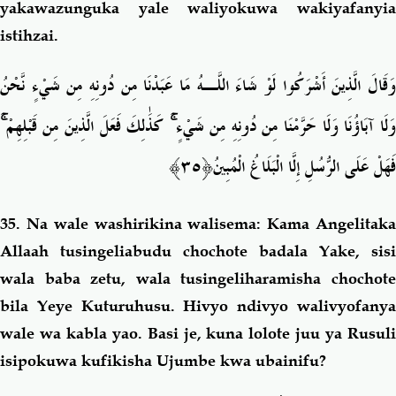
yakawazunguka yale waliyokuwa wakiyafanyia
istihzai.
وَقَالَ الَّذِينَ أَشْرَكُوا لَوْ شَاءَ اللَّـهُ مَا عَبَدْنَا مِن دُونِهِ مِن شَيْءٍ نَّحْنُ
ۚ
كَذَٰلِكَ فَعَلَ الَّذِينَ مِن قَبْلِهِمْ
ۚ
َلَا آبَاؤُنَا وَلَا حَرَّمْنَا مِن دُونِهِ مِن شَيْءٍ
﴿٣٥﴾
فَهَلْ عَلَى الرُّسُلِ إِلَّا الْبَلَاغُ الْمُبِينُ
35.
Na wale washirikina walisema: Kama Angelitak
Allaah tusingeliabudu chochote badala Yake, sisi
wala baba zetu, wala tusingeliharamisha chochote
bila Yeye Kuturuhusu. Hivyo ndivyo walivyofanya
wale wa kabla yao. Basi je, kuna lolote juu ya Rusuli
isipokuwa kufikisha Ujumbe kwa ubainifu?