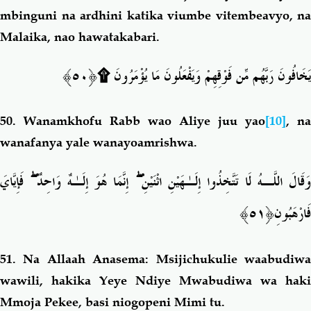
mbinguni na ardhini katika viumbe vitembeavyo, na
Malaika, nao hawatakabari.
يَخَافُونَ رَبَّهُم مِّن فَوْقِهِمْ وَيَفْعَلُونَ مَا يُؤْمَ
رُونَ ۩﴿٥٠﴾
50.
Wanamkhofu Rabb wao Aliye juu yao
[10]
, na
wanafanya yale wanayoamrishwa.
فَإِيَّايَ
ۖ
إِنَّمَا هُوَ إِلَـٰهٌ وَاحِدٌ
ۖ
وَقَالَ اللَّـهُ لَا تَتَّخِذُوا إِلَـٰهَيْنِ اثْنَيْنِ
فَارْهَبُو
نِ﴿٥١﴾
51.
Na Allaah Anasema: Msijichukulie waabudiw
wawili, hakika Yeye Ndiye Mwabudiwa wa haki
Mmoja Pekee, basi niogopeni Mimi tu.