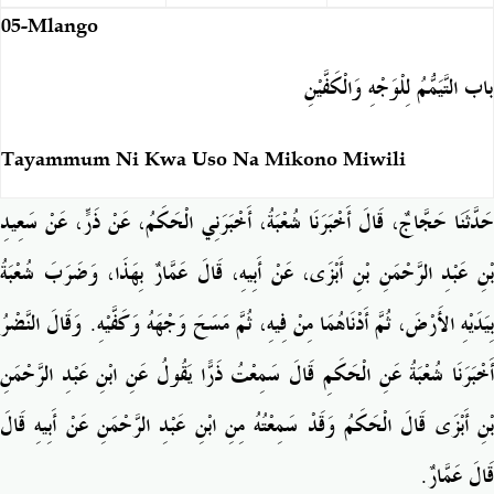
05-Mlango
باب التَّيَمُّمُ لِلْوَجْهِ وَالْكَفَّيْنِ
Tayammum Ni Kwa Uso Na Mikono Miwili
حَدَّثَنَا حَجَّاجٌ، قَالَ أَخْبَرَنَا شُعْبَةُ، أَخْبَرَنِي الْحَكَمُ، عَنْ ذَرٍّ، عَنْ سَعِيدِ
بْنِ عَبْدِ الرَّحْمَنِ بْنِ أَبْزَى، عَنْ أَبِيهِ، قَالَ عَمَّارٌ بِهَذَا، وَضَرَبَ شُعْبَةُ
بِيَدَيْهِ الأَرْضَ، ثُمَّ أَدْنَاهُمَا مِنْ فِيهِ، ثُمَّ مَسَحَ وَجْهَهُ وَكَفَّيْهِ‏.‏ وَقَالَ النَّضْرُ
أَخْبَرَنَا شُعْبَةُ عَنِ الْحَكَمِ قَالَ سَمِعْتُ ذَرًّا يَقُولُ عَنِ ابْنِ عَبْدِ الرَّحْمَنِ
بْنِ أَبْزَى قَالَ الْحَكَمُ وَقَدْ سَمِعْتُهُ مِنِ ابْنِ عَبْدِ الرَّحْمَنِ عَنْ أَبِيهِ قَالَ
قَالَ عَمَّارٌ‏.‏