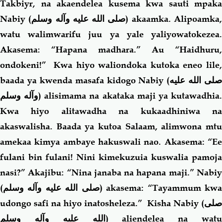
Takbiyr, na akaendelea kusema kwa sauti mpaka
Nabiy (
صلى الله عليه وآله وسلم
) akaamka. Alipoamka
watu walimwarifu juu ya yale yaliyowatokezea.
Akasema: “Hapana madhara.” Au “Haidhuru,
ondokeni!” Kwa hiyo waliondoka kutoka eneo lile,
baada ya kwenda masafa kidogo Nabiy (
صلى الله عليه
وآله وسلم
) alisimama na akataka maji ya kutawadhia
Kwa hiyo alitawadha na kukaadhiniwa na
akaswalisha. Baada ya kutoa Salaam, alimwona mtu
amekaa kimya ambaye hakuswali nao. Akasema: “Ee
fulani bin fulani! Nini kimekuzuia kuswalia pamoja
nasi?” Akajibu: “Nina janaba na hapana maji.” Nabiy
(
صلى الله عليه وآله وسلم
) akasema: “Tayammum kw
udongo safi na hiyo inatosheleza.” Kisha Nabiy (
صلى
الله عليه وآله وسلم
) aliendelea na watu