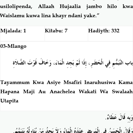
usilolipenda, Allaah Hujaalia jambo hilo kwa
Waislamu kuwa lina khayr ndani yake.”
Mjalada: 1
Kitabu: 7
Hadiyth: 332
03-Mlango
باب التَّيَمُّمِ فِي الْحَضَرِ، إِذَا لَمْ يَجِدِ الْمَاءَ، وَخَافَ فَوْتَ الصَّلاَةِ
Tayammum Kwa Asiye Msafiri Inaruhusiwa Kama
Hapana Maji Au Anachelea Wakati Wa Swalaah
Utapita
.
وَبِهِ قَالَ عَطَاءٌ
.
وَقَالَ الْحَسَنُ فِي الْمَرِيضِ عِنْدَهُ الْمَاءُ وَلاَ يَجِدُ مَنْ يُنَاوِلُهُ يَتَيَمَّمُ