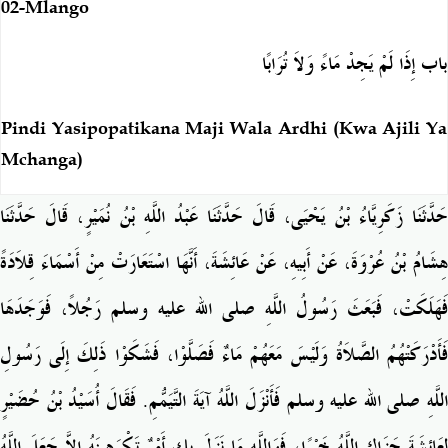
02-Mlango
باب إِذَا لَمْ يَجِدْ مَاءً وَلاَ تُرَابًا
Pindi Yasipopatikana Maji Wala Ardhi (Kwa Ajili Ya
Mchanga)
حَدَّثَنَا زَكَرِيَّاءُ بْنُ يَحْيَى، قَالَ حَدَّثَنَا عَبْدُ اللَّهِ بْنُ نُمَيْرٍ، قَالَ حَدَّثَنَا
هِشَامُ بْنُ عُرْوَةَ، عَنْ أَبِيهِ، عَنْ عَائِشَةَ، أَنَّهَا اسْتَعَارَتْ مِنْ أَسْمَاءَ قِلاَدَةً
فَهَلَكَتْ، فَبَعَثَ رَسُولُ اللَّهِ صلى الله عليه وسلم رَجُلاً، فَوَجَدَهَا
فَأَدْرَكَتْهُمُ الصَّلاَةُ وَلَيْسَ مَعَهُمْ مَاءٌ فَصَلَّوْا، فَشَكَوْا ذَلِكَ إِلَى رَسُولِ
اللَّهِ صلى الله عليه وسلم فَأَنْزَلَ اللَّهُ آيَةَ التَّيَمُّمِ‏.‏ فَقَالَ أُسَيْدُ بْنُ حُضَيْرٍ
لِعَائِشَةَ جَزَاكِ اللَّهُ خَيْرًا، فَوَاللَّهِ مَا نَزَلَ بِكِ أَمْرٌ تَكْرَهِينَهُ إِلاَّ جَعَلَ اللَّهُ