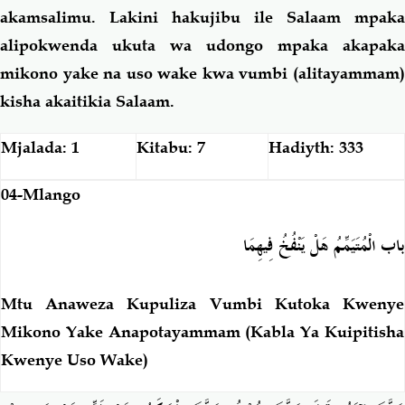
akamsalimu. Lakini hakujibu ile Salaam mpaka
alipokwenda ukuta wa udongo mpaka akapaka
mikono yake na uso wake kwa vumbi (alitayammam)
kisha akaitikia Salaam.
Mjalada: 1
Kitabu: 7
Hadiyth: 333
04-Mlango
باب الْمُتَيَمِّمُ هَلْ يَنْفُخُ فِيهِمَا
Mtu Anaweza Kupuliza Vumbi Kutoka Kwenye
Mikono Yake Anapotayammam (Kabla Ya Kuipitisha
Kwenye Uso Wake)