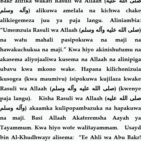
Bakr alifika wakati Rasuli wa Allaah (
صلى الله عليه
وآله وسلم
) alikuwa amelala na kichwa chak
alikiegemeza juu ya paja langu. Aliniambia:
“Umemzuia Rasuli wa Allaah (
صلى الله عليه وآله وسلم
)
na watu mahali pasipokuwa na maji na
hawakuchukua na maji.” Kwa hiyo akinishutumu na
akasema aliyojaaliwa kusema na Allaah na alinipiga
ubavu kwa mkono wake. Hapana kilichonizuia
kusogea (kwa maumivu) isipokuwa kujilaza kwake
Rasuli wa Allaah (
صلى الله عليه وآله وسلم
) (kwenye
paja langu). Kisha Rasuli wa Allaah (
صلى الله عليه
وآله وسلم
) akaamka kulipopambazuka na hapakuwa
na maji. Basi Allaah Akateremsha Aayah ya
Tayammum. Kwa hiyo wote walitayammam. Usayd
bin Al-Khudhwayr alisema: “Ee Ahli wa Abu Bakr!