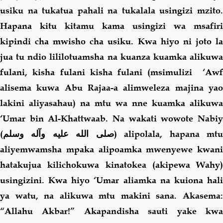
usiku na tukatua pahali na tukalala usingizi mzito.
Hapana kitu kitamu kama usingizi wa msafiri
kipindi cha mwisho cha usiku. Kwa hiyo ni joto la
jua tu ndio lililotuamsha na kuanza kuamka alikuwa
fulani, kisha fulani kisha fulani (msimulizi ‘Awf
alisema kuwa Abu Rajaa-a alimweleza majina yao
lakini aliyasahau) na mtu wa nne kuamka alikuwa
‘Umar bin Al-Khattwaab. Na wakati wowote Nabiy
(
صلى الله عليه وآله وسلم
) alipolala, hapana mt
aliyemwamsha mpaka alipoamka mwenyewe kwani
hatakujua kilichokuwa kinatokea (akipewa Wahy)
usingizini. Kwa hiyo ‘Umar aliamka na kuiona hali
ya watu, na alikuwa mtu makini sana. Akasema:
“Allahu Akbar!” Akapandisha sauti yake kwa