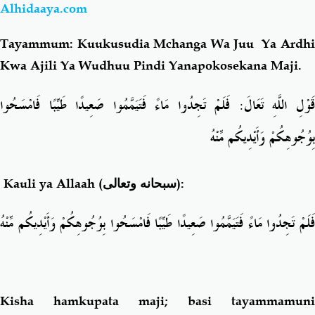
Alhidaaya.com
Tayammum:
Kuukusudia Mchanga Wa Juu Ya Ardhi
Kwa Ajili Ya Wudhuu Pindi Yanapokosekana Maji.
قَوْلِ اللَّهِ تَعَالَ
فَلَمْ تَجِدُوا مَاءً فَتَيَمَّمُوا صَعِيدًا طَيِّبًا فَامْسَحُوا
بِوُجُوهِكُمْ وَأَيْدِيكُم مِّنْهُ
Kauli ya Allaah (
سبحانه وتعالى
):
فَلَمْ تَجِدُوا مَاءً فَتَيَمَّمُوا صَعِيدًا طَيِّبًا فَامْسَحُوا بِوُجُوهِكُمْ وَأَيْدِيكُم مِّنْهُ
Kisha hamkupata maji; basi tayammamuni