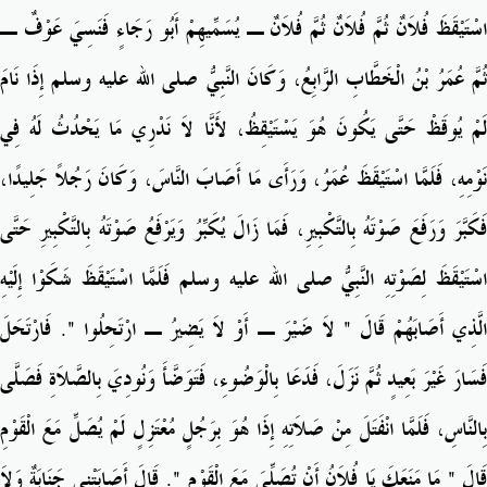
اسْتَيْقَظَ فُلاَنٌ ثُمَّ فُلاَنٌ ثُمَّ فُلاَنٌ ـ يُسَمِّيهِمْ أَبُو رَجَاءٍ فَنَسِيَ عَوْفٌ ـ
ثُمَّ عُمَرُ بْنُ الْخَطَّابِ الرَّابِعُ، وَكَانَ النَّبِيُّ صلى الله عليه وسلم إِذَا نَامَ
لَمْ يُوقَظْ حَتَّى يَكُونَ هُوَ يَسْتَيْقِظُ، لأَنَّا لاَ نَدْرِي مَا يَحْدُثُ لَهُ فِي
نَوْمِهِ، فَلَمَّا اسْتَيْقَظَ عُمَرُ، وَرَأَى مَا أَصَابَ النَّاسَ، وَكَانَ رَجُلاً جَلِيدًا،
فَكَبَّرَ وَرَفَعَ صَوْتَهُ بِالتَّكْبِيرِ، فَمَا زَالَ يُكَبِّرُ وَيَرْفَعُ صَوْتَهُ بِالتَّكْبِيرِ حَتَّى
اسْتَيْقَظَ لِصَوْتِهِ النَّبِيُّ صلى الله عليه وسلم فَلَمَّا اسْتَيْقَظَ شَكَوْا إِلَيْهِ
الَّذِي أَصَابَهُمْ قَالَ ‏"‏ لاَ ضَيْرَ ـ أَوْ لاَ يَضِيرُ ـ ارْتَحِلُوا ‏"‏‏.‏ فَارْتَحَلَ
فَسَارَ غَيْرَ بَعِيدٍ ثُمَّ نَزَلَ، فَدَعَا بِالْوَضُوءِ، فَتَوَضَّأَ وَنُودِيَ بِالصَّلاَةِ فَصَلَّى
بِالنَّاسِ، فَلَمَّا انْفَتَلَ مِنْ صَلاَتِهِ إِذَا هُوَ بِرَجُلٍ مُعْتَزِلٍ لَمْ يُصَلِّ مَعَ الْقَوْمِ
قَالَ ‏"‏ مَا مَنَعَكَ يَا فُلاَنُ أَنْ تُصَلِّيَ مَعَ الْقَوْمِ ‏"‏‏.‏ قَالَ أَصَابَتْنِي جَنَابَةٌ وَلاَ