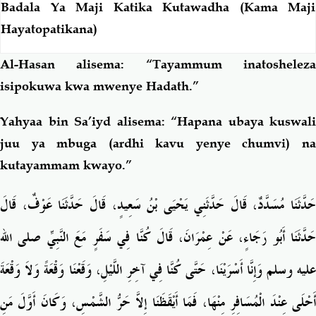
Badala Ya Maji Katika Kutawadha (Kama Maji
Hayatopatikana)
Al-Hasan alisema: “Tayammum inatosheleza
isipokuwa kwa mwenye Hadath.”
Yahyaa bin Sa’iyd alisema: “Hapana ubaya kuswali
juu ya mbuga (ardhi kavu yenye chumvi) na
kutayammam kwayo.”
حَدَّثَنَا مُسَدَّدٌ، قَالَ حَدَّثَنِي يَحْيَى بْنُ سَعِيدٍ، قَالَ حَدَّثَنَا عَوْفٌ، قَالَ
حَدَّثَنَا أَبُو رَجَاءٍ، عَنْ عِمْرَانَ، قَالَ كُنَّا فِي سَفَرٍ مَعَ النَّبِيِّ صلى الله
عليه وسلم وَإِنَّا أَسْرَيْنَا، حَتَّى كُنَّا فِي آخِرِ اللَّيْلِ، وَقَعْنَا وَقْعَةً وَلاَ وَقْعَةَ
أَحْلَى عِنْدَ الْمُسَافِرِ مِنْهَا، فَمَا أَيْقَظَنَا إِلاَّ حَرُّ الشَّمْسِ، وَكَانَ أَوَّلَ مَنِ