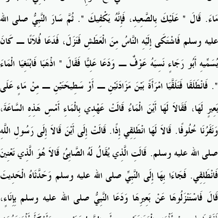
مَاءَ‏.‏ قَالَ ‏"‏ عَلَيْكَ بِالصَّعِيدِ، فَإِنَّهُ يَكْفِيكَ ‏"‏‏.‏ ثُمَّ سَارَ النَّبِيُّ صلى الله
عليه وسلم فَاشْتَكَى إِلَيْهِ النَّاسُ مِنَ الْعَطَشِ فَنَزَلَ، فَدَعَا فُلاَنًا ـ كَانَ
يُسَمِّيهِ أَبُو رَجَاءٍ نَسِيَهُ عَوْفٌ ـ وَدَعَا عَلِيًّا فَقَالَ ‏"‏ اذْهَبَا فَابْتَغِيَا الْمَاءَ
‏"‏‏.‏ فَانْطَلَقَا فَتَلَقَّيَا امْرَأَةً بَيْنَ مَزَادَتَيْنِ ـ أَوْ سَطِيحَتَيْنِ ـ مِنْ مَاءٍ عَلَى
بَعِيرٍ لَهَا، فَقَالاَ لَهَا أَيْنَ الْمَاءُ قَالَتْ عَهْدِي بِالْمَاءِ أَمْسِ هَذِهِ السَّاعَةَ،
وَنَفَرُنَا خُلُوفًا‏.‏ قَالاَ لَهَا انْطَلِقِي إِذًا‏.‏ قَالَتْ إِلَى أَيْنَ قَالاَ إِلَى رَسُولِ اللَّهِ
صلى الله عليه وسلم‏.‏ قَالَتِ الَّذِي يُقَالُ لَهُ الصَّابِئُ قَالاَ هُوَ الَّذِي تَعْنِينَ
فَانْطَلِقِي‏.‏ فَجَاءَا بِهَا إِلَى النَّبِيِّ صلى الله عليه وسلم وَحَدَّثَاهُ الْحَدِيثَ
قَالَ فَاسْتَنْزَلُوهَا عَنْ بَعِيرِهَا وَدَعَا النَّبِيُّ صلى الله عليه وسلم بِإِنَاءٍ،