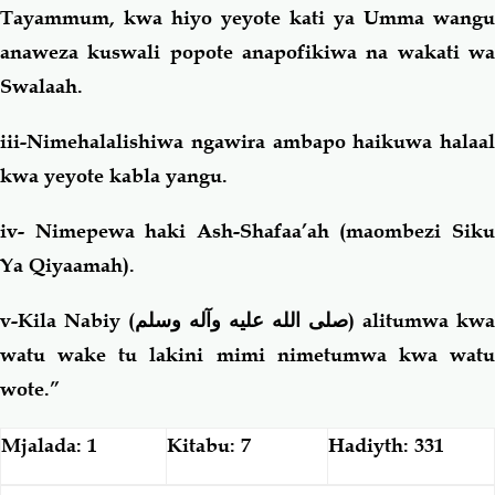
Tayammum, kwa hiyo yeyote kati ya Umma wangu
anaweza kuswali popote anapofikiwa na wakati wa
Swalaah.
iii-Nimehalalishiwa ngawira ambapo haikuwa halaal
kwa yeyote kabla yangu.
iv- Nimepewa haki Ash-Shafaa’ah (maombezi Siku
Ya Qiyaamah).
v-Kila Nabiy (
صلى الله عليه وآله وسلم
) alitumwa kwa
watu wake tu lakini mimi nimetumwa kwa watu
wote.”
Mjalada: 1
Kitabu: 7
Hadiyth: 331