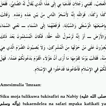
الْعَجَبُ، لَقِيَنِي رَجُلاَنِ فَذَهَبَا بِي إِلَى هَذَا الَّذِي يُقَالُ لَهُ الصَّابِئُ، فَفَعَلَ
كَذَا وَكَذَا، فَوَاللَّهِ إِنَّهُ لأَسْحَرُ النَّاسِ مِنْ بَيْنِ هَذِهِ وَهَذِهِ‏.‏ وَقَالَتْ
بِإِصْبَعَيْهَا الْوُسْطَى وَالسَّبَّابَةِ، فَرَفَعَتْهُمَا إِلَى السَّمَاءِ ـ تَعْنِي السَّمَاءَ
وَالأَرْضَ ـ أَوْ إِنَّهُ لَرَسُولُ اللَّهِ حَقًّا، فَكَانَ الْمُسْلِمُونَ بَعْدَ ذَلِكَ
يُغِيرُونَ عَلَى مَنْ حَوْلَهَا مِنَ الْمُشْرِكِينَ، وَلاَ يُصِيبُونَ الصِّرْمَ الَّذِي هِيَ
مِنْهُ، فَقَالَتْ يَوْمًا لِقَوْمِهَا مَا أُرَى أَنَّ هَؤُلاَءِ الْقَوْمَ يَدَعُونَكُمْ عَمْدًا، فَهَلْ
لَكُمْ فِي الإِسْلاَمِ فَأَطَاعُوهَا فَدَخَلُوا فِي الإِسْلاَمِ‏.‏
Amesimulia ‘Imraan:
Siku moja tulikuwa tukisafiri na Nabiy (
صلى الله عليه
وآله وسلم
) tukaendelea na safari mpaka katikati y