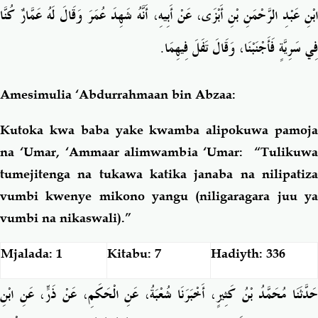
ابْنِ عَبْدِ الرَّحْمَنِ بْنِ أَبْزَى، عَنْ أَبِيهِ، أَنَّهُ شَهِدَ عُمَرَ وَقَالَ لَهُ عَمَّارٌ كُنَّا
فِي سَرِيَّةٍ فَأَجْنَبْنَا، وَقَالَ تَفَلَ فِيهِمَا‏.‏
Amesimulia ‘Abdurrahmaan bin Abzaa:
Kutoka kwa baba yake kwamba alipokuwa pamoja
na ‘Umar, ‘Ammaar alimwambia ‘Umar: “Tulikuwa
tumejitenga na tukawa katika janaba na nilipatiza
vumbi kwenye mikono yangu (niligaragara juu ya
vumbi na nikaswali).”
Mjalada: 1
Kitabu: 7
Hadiyth: 336
حَدَّثَنَا مُحَمَّدُ بْنُ كَثِيرٍ، أَخْبَرَنَا شُعْبَةُ، عَنِ الْحَكَمِ، عَنْ ذَرٍّ، عَنِ ابْنِ