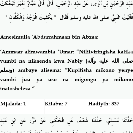
عَبْدِ الرَّحْمَنِ بْنِ أَبْزَى، عَنْ عَبْدِ الرَّحْمَنِ، قَالَ قَالَ عَمَّارٌ لِعُمَرَ تَمَعَّكْتُ
‏‏.‏
"
‏ يَكْفِيكَ الْوَجْهُ وَالْكَفَّانِ ‏
"
فَأَتَيْتُ النَّبِيَّ صلى الله عليه وسلم فَقَالَ ‏
Amesimulia ‘Abdurrahmaan bin Abzaa:
‘Ammaar alimwambia ‘Umar: “Niliiviringisha katika
vumbi na nikaenda kwa Nabiy (
صلى الله عليه وآله
وسلم
) ambaye alisema: “Kupitisha mikono yenye
vumbi juu ya uso na migongo ya mikono
inatosheleza.”
Mjalada: 1
Kitabu: 7
Hadiyth: 337
حَدَّثَنَا مُسْلِمٌ، حَدَّثَنَا شُعْبَةُ، عَنِ الْحَكَمِ، عَنْ ذَرٍّ، عَنِ ابْنِ عَبْدِ