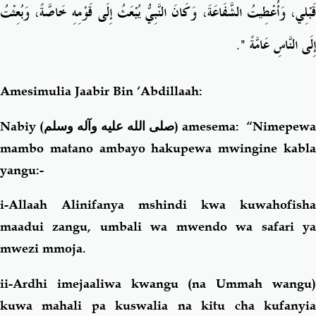
قَبْلِي، وَأُعْطِيتُ الشَّفَاعَةَ، وَكَانَ النَّبِيُّ يُبْعَثُ إِلَى قَوْمِهِ خَاصَّةً، وَبُعِثْتُ
‏‏.‏
"
إِلَى النَّاسِ عَامَّةً ‏
Amesimulia Jaabir Bin ‘Abdillaah:
Nabiy (
صلى الله عليه وآله وسلم
) amesema: “Nimepewa
mambo matano ambayo hakupewa mwingine kabla
yangu:-
i-Allaah Alinifanya mshindi kwa kuwahofisha
maadui zangu, umbali wa mwendo wa safari ya
mwezi mmoja.
ii-Ardhi imejaaliwa kwangu (na Ummah wangu)
kuwa mahali pa kuswalia na kitu cha kufanyia