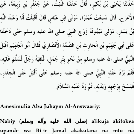
حَدَّثَنَا يَحْيَى بْنُ بُكَيْرٍ، قَالَ حَدَّثَنَا اللَّيْثُ، عَنْ جَعْفَرِ بْنِ رَبِيعَةَ، عَنِ
الأَعْرَجِ، قَالَ سَمِعْتُ عُمَيْرًا، مَوْلَى ابْنِ عَبَّاسٍ قَالَ أَقْبَلْتُ أَنَا وَعَبْدُ اللَّهِ
بْنُ يَسَارٍ، مَوْلَى مَيْمُونَةَ زَوْجِ النَّبِيِّ صلى الله عليه وسلم حَتَّى دَخَلْنَا
عَلَى أَبِي جُهَيْمِ بْنِ الْحَارِثِ بْنِ الصِّمَّةِ الأَنْصَارِيِّ فَقَالَ أَبُو الْجُهَيْمِ أَقْبَلَ
النَّبِيُّ صلى الله عليه وسلم مِنْ نَحْوِ بِئْرِ جَمَلٍ، فَلَقِيَهُ رَجُلٌ فَسَلَّمَ عَلَيْهِ،
فَلَمْ يَرُدَّ عَلَيْهِ النَّبِيُّ صلى الله عليه وسلم حَتَّى أَقْبَلَ عَلَى الْجِدَارِ،
فَمَسَحَ بِوَجْهِهِ وَيَدَيْهِ، ثُمَّ رَدَّ عَلَيْهِ السَّلاَمَ‏.‏
Amesimulia Abu Juhaym Al-Answaariy:
Nabiy (
صلى الله عليه وآله وسلم
) alikuja akitokea
upande wa Bi-ir Jamal akakutana na mtu na