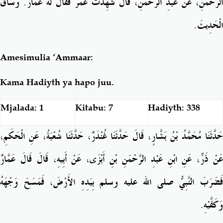
الرَّحْمَنِ، عَنْ عَبْدِ الرَّحْمَنِ، قَالَ شَهِدْتُ عُمَرَ فَقَالَ لَهُ عَمَّارٌ‏.‏ وَسَاقَ
الْحَدِيثَ‏.‏
Amesimulia ‘Ammaar:
Kama Hadiyth ya hapo juu.
Mjalada: 1
Kitabu: 7
Hadiyth: 338
حَدَّثَنَا مُحَمَّدُ بْنُ بَشَّارٍ، قَالَ حَدَّثَنَا غُنْدَرٌ، حَدَّثَنَا شُعْبَةُ، عَنِ الْحَكَمِ،
عَنْ ذَرٍّ، عَنِ ابْنِ عَبْدِ الرَّحْمَنِ بْنِ أَبْزَى، عَنْ أَبِيهِ، قَالَ قَالَ عَمَّارٌ
فَضَرَبَ النَّبِيُّ صلى الله عليه وسلم بِيَدِهِ الأَرْضَ، فَمَسَحَ وَجْهَهُ
وَكَفَّيْهِ‏.‏