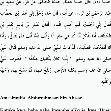
حَدَّثَنَا آدَمُ، قَالَ حَدَّثَنَا شُعْبَةُ، حَدَّثَنَا الْحَكَمُ، عَنْ ذَرٍّ، عَنْ سَعِيدِ بْنِ
عَبْدِ الرَّحْمَنِ بْنِ أَبْزَى، عَنْ أَبِيهِ، قَالَ جَاءَ رَجُلٌ إِلَى عُمَرَ بْنِ الْخَطَّابِ
فَقَالَ إِنِّي أَجْنَبْتُ فَلَمْ أُصِبِ الْمَاءَ‏.‏ فَقَالَ عَمَّارُ بْنُ يَاسِرٍ لِعُمَرَ بْنِ
الْخَطَّابِ أَمَا تَذْكُرُ أَنَّا كُنَّا فِي سَفَرٍ أَنَا وَأَنْتَ فَأَمَّا أَنْتَ فَلَمْ تُصَلِّ، وَأَمَّا
أَنَا فَتَمَعَّكْتُ فَصَلَّيْتُ، فَذَكَرْتُ لِلنَّبِيِّ صلى الله عليه وسلم فَقَالَ النَّبِيُّ
‏‏.‏ فَضَرَبَ النَّبِيُّ
"
‏ إِنَّمَا كَانَ يَكْفِيكَ هَكَذَا ‏
"
صلى الله عليه وسلم ‏
صلى الله عليه وسلم بِكَفَّيْهِ الأَرْضَ، وَنَفَخَ فِيهِمَا ثُمَّ مَسَحَ بِهِمَا وَجْهَهُ
وَكَفَّيْهِ‏.‏
Amesimulia ‘Abdurrahmaan bin Abzaa:
Kutoka kwa baba yake kwamba alikuja kwa ‘Umar