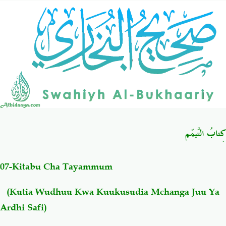
Salaf Wa Ummah
Firaq-Makundi
Fiqh-Ibaadah
Duaa-Adhkaar
Fataawa Za Ulamaa
Kauli Za Salaf
Akhlaaq-Aadaab
Raqaaiq
كِتابُ التَّيمّم
Familia-Jamii
Maswali-Majibu
07-Kitabu Cha Tayammum
Chemsha Bongo
Vitabu
(Kutia Wudhuu Kwa Kuukusudia Mchanga Juu Ya
Ardhi Safi)
Mapishi