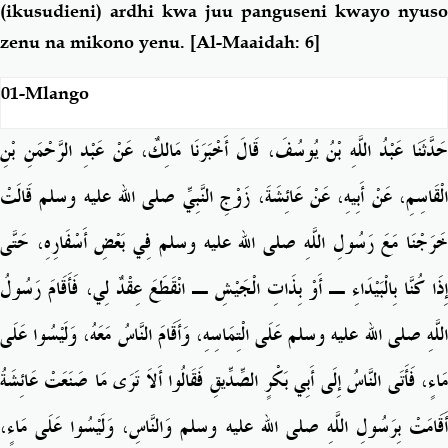
(ikusudieni) ardhi kwa juu panguseni kwayo nyuso
zenu na mikono yenu.
[Al-Maaidah: 6]
01-Mlango
حَدَّثَنَا عَبْدُ اللَّهِ بْنُ يُوسُفَ، قَالَ أَخْبَرَنَا مَالِكٌ، عَنْ عَبْدِ الرَّحْمَنِ بْنِ
الْقَاسِمِ، عَنْ أَبِيهِ، عَنْ عَائِشَةَ، زَوْجِ النَّبِيِّ صلى الله عليه وسلم قَالَتْ
خَرَجْنَا مَعَ رَسُولِ اللَّهِ صلى الله عليه وسلم فِي بَعْضِ أَسْفَارِهِ، حَتَّى
إِذَا كُنَّا بِالْبَيْدَاءِ ـ أَوْ بِذَاتِ الْجَيْشِ ـ انْقَطَعَ عِقْدٌ لِي، فَأَقَامَ رَسُولُ
اللَّهِ صلى الله عليه وسلم عَلَى الْتِمَاسِهِ، وَأَقَامَ النَّاسُ مَعَهُ، وَلَيْسُوا عَلَى
مَاءٍ، فَأَتَى النَّاسُ إِلَى أَبِي بَكْرٍ الصِّدِّيقِ فَقَالُوا أَلاَ تَرَى مَا صَنَعَتْ عَائِشَةُ
أَقَامَتْ بِرَسُولِ اللَّهِ صلى الله عليه وسلم وَالنَّاسِ، وَلَيْسُوا عَلَى مَاءٍ،