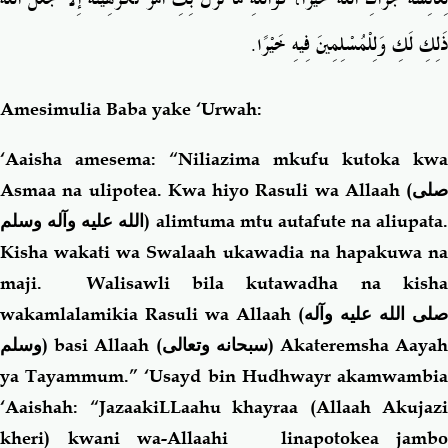
ذَلِكِ لَكِ وَلِلْمُسْلِمِينَ فِيهِ خَيْرًا‏.‏
Amesimulia Baba yake ‘Urwah:
‘Aaisha amesema: “Niliazima mkufu kutoka kwa
Asmaa na ulipotea. Kwa hiyo Rasuli wa Allaah (
صلى
الله عليه وآله وسلم
) alimtuma mtu autafute na aliupata.
Kisha wakati wa Swalaah ukawadia na hapakuwa na
maji. Walisawli bila kutawadha na kisha
wakamlalamikia Rasuli wa Allaah (
صلى الله عليه وآله
وسلم
) basi Allaah (
سبحانه وتعالى
) Akateremsha Aaya
ya Tayammum.” ‘Usayd bin Hudhwayr akamwambia
‘Aaishah: “JazaakiLLaahu khayraa (Allaah Akujazi
kheri) kwani wa-Allaahi linapotokea jambo