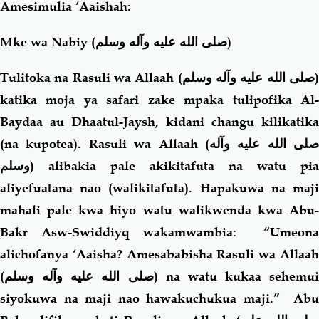
Amesimulia ‘Aaishah:
Mke wa Nabiy (
صلى الله عليه وآله وسلم
)
Tulitoka na Rasuli wa Allaah (
صلى الله عليه وآله وسلم
katika moja ya safari zake mpaka tulipofika Al-
Baydaa au Dhaatul-Jaysh, kidani changu kilikatika
(na kupotea). Rasuli wa Allaah (
صلى الله عليه وآله
وسلم
) alibakia pale akikitafuta na watu pia
aliyefuatana nao (walikitafuta). Hapakuwa na maji
mahali pale kwa hiyo watu walikwenda kwa Abu-
Bakr Asw-Swiddiyq wakamwambia: “Umeona
alichofanya ‘Aaisha? Amesababisha Rasuli wa Allaah
(
صلى الله عليه وآله وسلم
) na watu kukaa sehemui
siyokuwa na maji nao hawakuchukua maji.” Abu