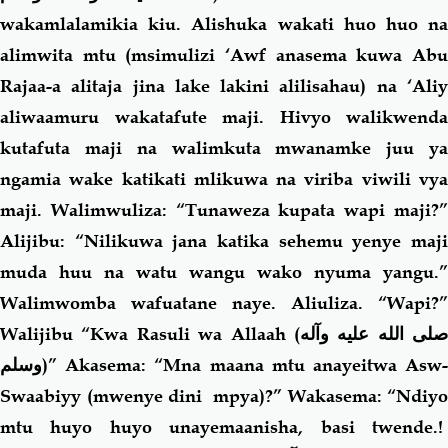
wakamlalamikia kiu. Alishuka wakati huo huo na
alimwita mtu (msimulizi ‘Awf anasema kuwa Abu
Rajaa-a alitaja jina lake lakini alilisahau) na ‘Aliy
aliwaamuru wakatafute maji. Hivyo walikwenda
kutafuta maji na walimkuta mwanamke juu ya
ngamia wake katikati mlikuwa na viriba viwili vya
maji. Walimwuliza: “Tunaweza kupata wapi maji?”
Alijibu: “Nilikuwa jana katika sehemu yenye maji
muda huu na watu wangu wako nyuma yangu.”
Walimwomba wafuatane naye. Aliuliza. “Wapi?”
Walijibu “Kwa Rasuli wa Allaah (
صلى الله عليه وآله
وسلم
)” Akasema: “Mna maana mtu anayeitwa Asw-
Swaabiyy (mwenye dini mpya)?” Wakasema: “Ndiyo
mtu huyo huyo unayemaanisha, basi twende.!