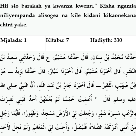
Hii sio barakah ya kwanza kwenu.” Kisha ngamia
niliyempanda alisogea na kile kidani kikaonekana
chini yake.
Mjalada: 1
Kitabu: 7
Hadiyth: 330
حَدَّثَنَا مُحَمَّدُ بْنُ سِنَانٍ، قَالَ حَدَّثَنَا هُشَيْمٌ، ح قَالَ وَحَدَّثَنِي سَعِيدُ بْنُ
النَّضْرِ، قَالَ أَخْبَرَنَا هُشَيْمٌ، قَالَ أَخْبَرَنَا سَيَّارٌ، قَالَ حَدَّثَنَا يَزِيدُ ـ هُوَ
ابْنُ صُهَيْبٍ الْفَقِيرُ ـ قَالَ أَخْبَرَنَا جَابِرُ بْنُ عَبْدِ اللَّهِ، أَنَّ النَّبِيَّ صلى الله
‏ أُعْطِيتُ خَمْسًا لَمْ يُعْطَهُنَّ أَحَدٌ قَبْلِي نُصِرْتُ
"
ليه وسلم قَالَ ‏
بِالرُّعْبِ مَسِيرَةَ شَهْرٍ، وَجُعِلَتْ لِيَ الأَرْضُ مَسْجِدًا وَطَهُورًا، فَأَيُّمَا رَجُلٍ
مِنْ أُمَّتِي أَدْرَكَتْهُ الصَّلاَةُ فَلْيُصَلِّ، وَأُحِلَّتْ لِيَ الْمَغَانِمُ وَلَمْ تَحِلَّ لأَحَدٍ