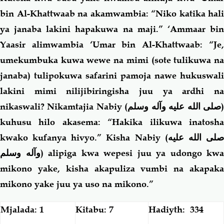
bin Al-Khattwaab na akamwambia: “Niko katika hali
ya janaba lakini hapakuwa na maji.” ‘Ammaar bin
Yaasir alimwambia ‘Umar bin Al-Khattwaab: “Je,
umekumbuka kuwa wewe na mimi (sote tulikuwa na
janaba) tulipokuwa safarini pamoja nawe hukuswali
lakini mimi nilijibiringisha juu ya ardhi na
nikaswali? Nikamtajia Nabiy (
صلى الله عليه وآله وسلم
kuhusu hilo akasema: “Hakika ilikuwa inatosha
kwako kufanya hivyo.” Kisha Nabiy (
لى الله عليه
وآله وسلم
) alipiga kwa wepesi juu ya udongo kwa
mikono yake, kisha akapuliza vumbi na akapaka
mikono yake juu ya uso na mikono.”
Mjalada: 1
Kitabu: 7
Hadiyth: 334