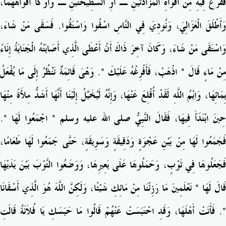
فَفَرَّغَ فِيهِ مِنْ أَفْوَاهِ الْمَزَادَتَيْنِ ـ أَوِ السَّطِيحَتَيْنِ ـ وَأَوْكَأَ أَفْوَاهَهُمَا،
وَأَطْلَقَ الْعَزَالِيَ، وَنُودِيَ فِي النَّاسِ اسْقُوا وَاسْتَقُوا‏.‏ فَسَقَى مَنْ شَاءَ،
وَاسْتَقَى مَنْ شَاءَ، وَكَانَ آخِرَ ذَاكَ أَنْ أَعْطَى الَّذِي أَصَابَتْهُ الْجَنَابَةُ إِنَاءً
مِنْ مَاءٍ قَالَ ‏"‏ اذْهَبْ، فَأَفْرِغْهُ عَلَيْكَ ‏"‏‏.‏ وَهْىَ قَائِمَةٌ تَنْظُرُ إِلَى مَا يُفْعَلُ
بِمَائِهَا، وَايْمُ اللَّهِ لَقَدْ أُقْلِعَ عَنْهَا، وَإِنَّهُ لَيُخَيَّلُ إِلَيْنَا أَنَّهَا أَشَدُّ مِلأَةً مِنْهَا
حِينَ ابْتَدَأَ فِيهَا، فَقَالَ النَّبِيُّ صلى الله عليه وسلم ‏"‏ اجْمَعُوا لَهَا ‏"‏‏.‏
فَجَمَعُوا لَهَا مِنْ بَيْنِ عَجْوَةٍ وَدَقِيقَةٍ وَسَوِيقَةٍ، حَتَّى جَمَعُوا لَهَا طَعَامًا،
فَجَعَلُوهَا فِي ثَوْبٍ، وَحَمَلُوهَا عَلَى بَعِيرِهَا، وَوَضَعُوا الثَّوْبَ بَيْنَ يَدَيْهَا
قَالَ لَهَا ‏"‏ تَعْلَمِينَ مَا رَزِئْنَا مِنْ مَائِكِ شَيْئًا، وَلَكِنَّ اللَّهَ هُوَ الَّذِي أَسْقَانَا
‏"‏‏.‏ فَأَتَتْ أَهْلَهَا، وَقَدِ احْتَبَسَتْ عَنْهُمْ قَالُوا مَا حَبَسَكِ يَا فُلاَنَةُ قَالَتِ