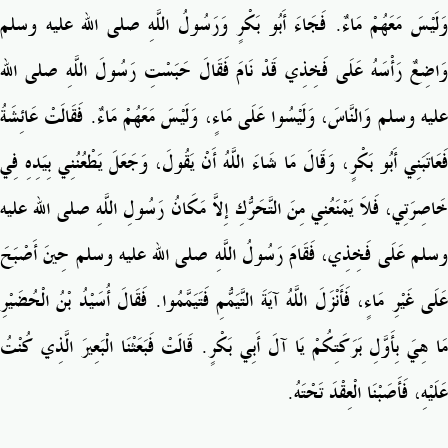
وَلَيْسَ مَعَهُمْ مَاءٌ‏.‏ فَجَاءَ أَبُو بَكْرٍ وَرَسُولُ اللَّهِ صلى الله عليه وسلم
وَاضِعٌ رَأْسَهُ عَلَى فَخِذِي قَدْ نَامَ فَقَالَ حَبَسْتِ رَسُولَ اللَّهِ صلى الله
عليه وسلم وَالنَّاسَ، وَلَيْسُوا عَلَى مَاءٍ، وَلَيْسَ مَعَهُمْ مَاءٌ‏.‏ فَقَالَتْ عَائِشَةُ
فَعَاتَبَنِي أَبُو بَكْرٍ، وَقَالَ مَا شَاءَ اللَّهُ أَنْ يَقُولَ، وَجَعَلَ يَطْعُنُنِي بِيَدِهِ فِي
خَاصِرَتِي، فَلاَ يَمْنَعُنِي مِنَ التَّحَرُّكِ إِلاَّ مَكَانُ رَسُولِ اللَّهِ صلى الله عليه
وسلم عَلَى فَخِذِي، فَقَامَ رَسُولُ اللَّهِ صلى الله عليه وسلم حِينَ أَصْبَحَ
عَلَى غَيْرِ مَاءٍ، فَأَنْزَلَ اللَّهُ آيَةَ التَّيَمُّمِ فَتَيَمَّمُوا‏.‏ فَقَالَ أُسَيْدُ بْنُ الْحُضَيْرِ
مَا هِيَ بِأَوَّلِ بَرَكَتِكُمْ يَا آلَ أَبِي بَكْرٍ‏.‏ قَالَتْ فَبَعَثْنَا الْبَعِيرَ الَّذِي كُنْتُ
عَلَيْهِ، فَأَصَبْنَا الْعِقْدَ تَحْتَهُ‏.‏