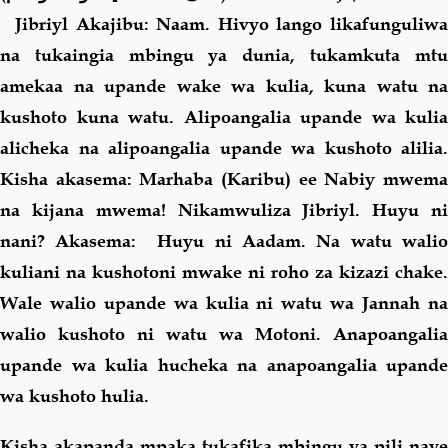
Jibriyl Akajibu: Naam. Hivyo lango likafunguliwa
na tukaingia mbingu ya dunia, tukamkuta mtu
amekaa na upande wake wa kulia, kuna watu na
kushoto kuna watu. Alipoangalia upande wa kulia
alicheka na alipoangalia upande wa kushoto alilia.
Kisha akasema: Marhaba (Karibu) ee Nabiy mwema
na kijana mwema! Nikamwuliza Jibriyl. Huyu ni
nani? Akasema: Huyu ni Aadam. Na watu walio
kuliani na kushotoni mwake ni roho za kizazi chake.
Wale walio upande wa kulia ni watu wa Jannah na
walio kushoto ni watu wa Motoni. Anapoangalia
upande wa kulia hucheka na anapoangalia upande
wa kushoto hulia.
Kisha akapanda mpaka tukafika mbingu ya pili naye