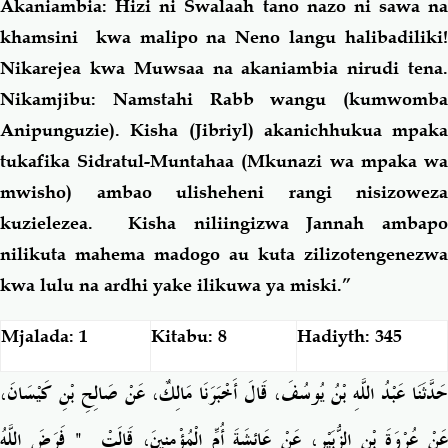
Akaniambia: Hizi ni Swalaah tano nazo ni sawa na
khamsini kwa malipo na Neno langu halibadiliki!
Nikarejea kwa Muwsaa na akaniambia nirudi tena.
Nikamjibu: Namstahi Rabb wangu (kumwomba
Anipunguzie). Kisha (Jibriyl) akanichhukua mpaka
tukafika Sidratul-Muntahaa (Mkunazi wa mpaka wa
mwisho) ambao ulisheheni rangi nisizoweza
kuzielezea. Kisha niliingizwa Jannah ambapo
nilikuta mahema madogo au kuta zilizotengenezwa
kwa lulu na ardhi yake ilikuwa ya miski.”
Mjalada: 1
Kitabu: 8
Hadiyth: 345
حَدَّثَنَا عَبْدُ اللَّهِ بْنُ يُوسُفَ، قَالَ أَخْبَرَنَا مَالِكٌ، عَنْ صَالِحِ بْنِ كَيْسَانَ،
‏ فَرَضَ اللَّهُ
"
عَنْ عُرْوَةَ بْنِ الزُّبَيْرِ، عَنْ عَائِشَةَ أُمِّ الْمُؤْمِنِينَ، قَالَتْ ‏