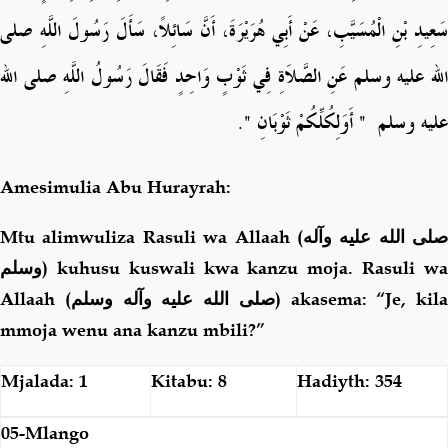
سَعِيدِ بْنِ الْمُسَيَّبِ، عَنْ أَبِي هُرَيْرَةَ، أَنَّ سَائِلاً، سَأَلَ رَسُولَ اللَّهِ صلى
الله عليه وسلم عَنِ الصَّلاَةِ فِي ثَوْبٍ وَاحِدٍ فَقَالَ رَسُولُ اللَّهِ صلى الله
‏‏.‏
"
‏ أَوَلِكُلِّكُمْ ثَوْبَانِ ‏
"
عليه وسلم ‏
Amesimulia Abu Hurayrah:
Mtu alimwuliza Rasuli wa Allaah (
صلى الله عليه وآله
وسلم
) kuhusu kuswali kwa kanzu moja. Rasuli wa
Allaah (
صلى الله عليه وآله وسلم
) akasema: “Je, kila
mmoja wenu ana kanzu mbili?”
Mjalada: 1
Kitabu: 8
Hadiyth: 354
05-Mlango