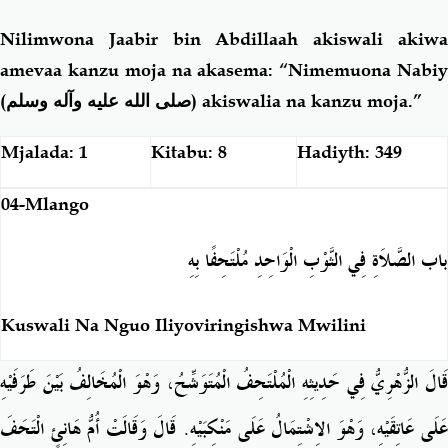
Nilimwona Jaabir bin Abdillaah akiswali akiwa
amevaa kanzu moja na akasema: “Nimemuona Nabiy
(
صلى الله عليه وآله وسلم
) akiswalia na kanzu moja.”
Mjalada: 1
Kitabu: 8
Hadiyth: 349
04-Mlango
باب الصَّلاَةِ فِي الثَّوْبِ الْوَاحِدِ مُلْتَحِفًا بِهِ
Kuswali Na Nguo Iliyoviringishwa Mwilini
قَالَ الزُّهْرِيُّ فِي حَدِيثِهِ الْمُلْتَحِفُ الْمُتَوَشِّحُ، وَهْوَ الْمُخَالِفُ بَيْنَ طَرَفَيْهِ
عَلَى عَاتِقَيْهِ، وَهْوَ الاِشْتِمَالُ عَلَى مَنْكِبَيْهِ. قَالَ وَقَالَتْ أُمُّ هَانِئٍ الْتَحَفَ