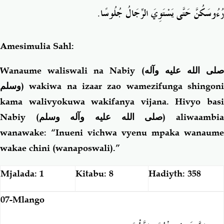
رُءُوسَكُنَّ حَتَّى يَسْتَوِيَ الرِّجَالُ جُلُوسًا‏.‏
Amesimulia Sahl:
Wanaume waliswali na Nabiy (
لى الله عليه وآله
وسلم
) wakiwa na izaar zao wamezifunga shingoni
kama walivyokuwa wakifanya vijana. Hivyo basi
Nabiy (
صلى الله عليه وآله وسلم
) aliwaambi
wanawake: “Inueni vichwa vyenu mpaka wanaume
wakae chini (wanaposwali).”
Mjalada: 1
Kitabu: 8
Hadiyth: 358
07-Mlango