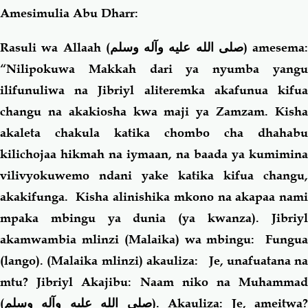
Amesimulia Abu Dharr:
Rasuli wa Allaah (
صلى الله عليه وآله وسلم
) amesema:
“Nilipokuwa Makkah dari ya nyumba yangu
ilifunuliwa na Jibriyl aliteremka akafunua kifua
changu na akakiosha kwa maji ya Zamzam. Kisha
akaleta chakula katika chombo cha dhahabu
kilichojaa hikmah na iymaan, na baada ya kumimina
vilivyokuwemo ndani yake katika kifua changu,
akakifunga. Kisha alinishika mkono na akapaa nami
mpaka mbingu ya dunia (ya kwanza). Jibriyl
akamwambia mlinzi (Malaika) wa mbingu: Fungua
(lango). (Malaika mlinzi) akauliza: Je, unafuatana na
mtu? Jibriyl Akajibu: Naam niko na Muhammad
(
صلى الله عليه وآله وسلم
). Akauliza: Je, ameitwa