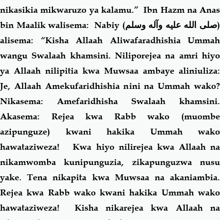
nikasikia mikwaruzo ya kalamu.” Ibn Hazm na Anas
bin Maalik walisema: Nabiy (
صلى الله عليه وآله وسلم
alisema: “Kisha Allaah Aliwafaradhishia Ummah
wangu Swalaah khamsini. Niliporejea na amri hiyo
ya Allaah nilipitia kwa Muwsaa ambaye aliniuliza:
Je, Allaah Amekufaridhishia nini na Ummah wako?
Nikasema: Amefaridhisha Swalaah khamsini.
Akasema: Rejea kwa Rabb wako (muombe
azipunguze) kwani hakika Ummah wako
hawataziweza! Kwa hiyo nilirejea kwa Allaah na
nikamwomba kunipunguzia, zikapunguzwa nusu
yake. Tena nikapita kwa Muwsaa na akaniambia.
Rejea kwa Rabb wako kwani hakika Ummah wako
hawataziweza! Kisha nikarejea kwa Allaah na