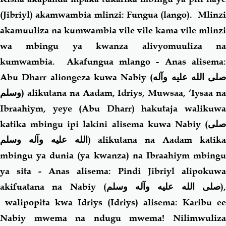
(Jibriyl) akamwambia mlinzi: Fungua (lango). Mlinzi
akamuuliza na kumwambia vile vile kama vile mlinzi
wa mbingu ya kwanza alivyomuuliza na
kumwambia. Akafungua mlango - Anas alisema:
Abu Dharr aliongeza kuwa Nabiy (
صلى الله عليه وآله
وسلم
) alikutana na Aadam, Idriys, Muwsaa, ‘Iysaa na
Ibraahiym, yeye (Abu Dharr) hakutaja walikuwa
katika mbingu ipi lakini alisema kuwa Nabiy (
صلى
الله عليه وآله وسلم
) alikutana na Aadam katik
mbingu ya dunia (ya kwanza) na Ibraahiym mbingu
ya sita - Anas alisema: Pindi Jibriyl alipokuwa
akifuatana na Nabiy (
صلى الله عليه وآله وسلم
)
walipopita kwa Idriys (Idriys) alisema: Karibu ee
Nabiy mwema na ndugu mwema! Nilimwuliza