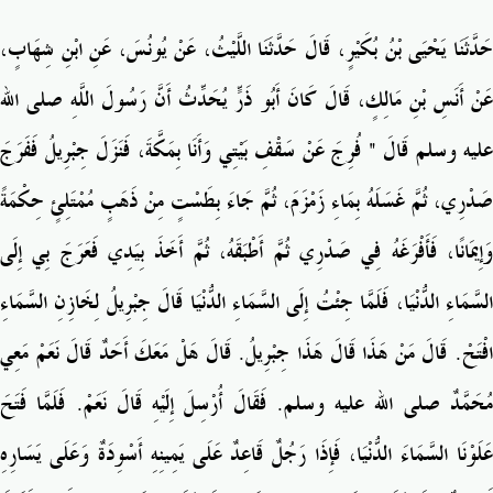
حَدَّثَنَا يَحْيَى بْنُ بُكَيْرٍ، قَالَ حَدَّثَنَا اللَّيْثُ، عَنْ يُونُسَ، عَنِ ابْنِ شِهَابٍ،
عَنْ أَنَسِ بْنِ مَالِكٍ، قَالَ كَانَ أَبُو ذَرٍّ يُحَدِّثُ أَنَّ رَسُولَ اللَّهِ صلى الله
عليه وسلم قَالَ ‏"‏ فُرِجَ عَنْ سَقْفِ بَيْتِي وَأَنَا بِمَكَّةَ، فَنَزَلَ جِبْرِيلُ فَفَرَجَ
صَدْرِي، ثُمَّ غَسَلَهُ بِمَاءِ زَمْزَمَ، ثُمَّ جَاءَ بِطَسْتٍ مِنْ ذَهَبٍ مُمْتَلِئٍ حِكْمَةً
وَإِيمَانًا، فَأَفْرَغَهُ فِي صَدْرِي ثُمَّ أَطْبَقَهُ، ثُمَّ أَخَذَ بِيَدِي فَعَرَجَ بِي إِلَى
السَّمَاءِ الدُّنْيَا، فَلَمَّا جِئْتُ إِلَى السَّمَاءِ الدُّنْيَا قَالَ جِبْرِيلُ لِخَازِنِ السَّمَاءِ
افْتَحْ‏.‏ قَالَ مَنْ هَذَا قَالَ هَذَا جِبْرِيلُ‏.‏ قَالَ هَلْ مَعَكَ أَحَدٌ قَالَ نَعَمْ مَعِي
مُحَمَّدٌ صلى الله عليه وسلم‏.‏ فَقَالَ أُرْسِلَ إِلَيْهِ قَالَ نَعَمْ‏.‏ فَلَمَّا فَتَحَ
عَلَوْنَا السَّمَاءَ الدُّنْيَا، فَإِذَا رَجُلٌ قَاعِدٌ عَلَى يَمِينِهِ أَسْوِدَةٌ وَعَلَى يَسَارِهِ