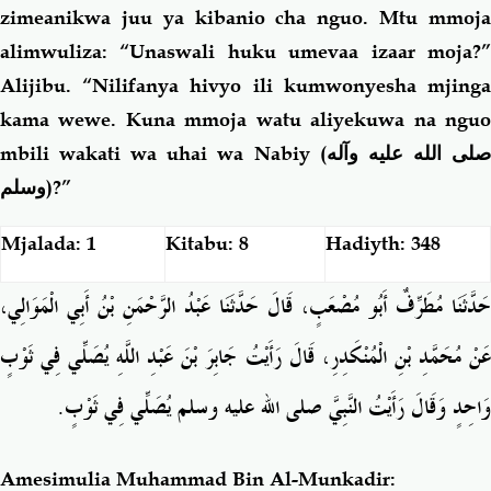
zimeanikwa juu ya kibanio cha nguo. Mtu mmoja
alimwuliza: “Unaswali huku umevaa izaar moja?”
Alijibu. “Nilifanya hivyo ili kumwonyesha mjinga
kama wewe. Kuna mmoja watu aliyekuwa na nguo
mbili wakati wa uhai wa Nabiy (
لى الله عليه وآله
وسلم
)?”
Mjalada: 1
Kitabu: 8
Hadiyth: 348
حَدَّثَنَا مُطَرِّفٌ أَبُو مُصْعَبٍ، قَالَ حَدَّثَنَا عَبْدُ الرَّحْمَنِ بْنُ أَبِي الْمَوَالِي،
عَنْ مُحَمَّدِ بْنِ الْمُنْكَدِرِ، قَالَ رَأَيْتُ جَابِرَ بْنَ عَبْدِ اللَّهِ يُصَلِّي فِي ثَوْبٍ
وَاحِدٍ وَقَالَ رَأَيْتُ النَّبِيَّ صلى الله عليه وسلم يُصَلِّي فِي ثَوْبٍ‏.‏
Amesimulia Muhammad Bin Al-Munkadir: