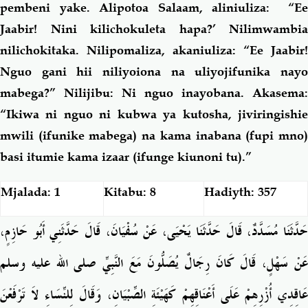
pembeni yake. Alipotoa Salaam, aliniuliza: “Ee
Jaabir!
Nini kilichokuleta hapa?’ Nilimwambia
nilichokitaka. Nilipomaliza, akaniuliza: “Ee Jaabir!
Nguo gani hii niliyoiona na uliyojifunika nayo
mabega?” Nilijibu: Ni nguo inayobana. Akasema:
“Ikiwa ni nguo ni kubwa ya kutosha, jiviringishie
mwili (ifunike mabega) na kama inabana (fupi mno)
basi itumie kama izaar (ifunge kiunoni tu).”
Mjalada: 1
Kitabu: 8
Hadiyth: 357
حَدَّثَنَا مُسَدَّدٌ، قَالَ حَدَّثَنَا يَحْيَى، عَنْ سُفْيَانَ، قَالَ حَدَّثَنِي أَبُو حَازِمٍ،
عَنْ سَهْلٍ، قَالَ كَانَ رِجَالٌ يُصَلُّونَ مَعَ النَّبِيِّ صلى الله عليه وسلم
عَاقِدِي أُزْرِهِمْ عَلَى أَعْنَاقِهِمْ كَهَيْئَةِ الصِّبْيَانِ، وَقَالَ لِلنِّسَاءِ لاَ تَرْفَعْنَ