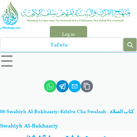
Skip
to
main
content
Log in
Search
left
☰
sidebar
menu
Qur-aan
Hadiyth
Sunnah
Tawhiyd
08-Swahiyh Al-Bukhaariy: Kitabu Cha Swalaah - كتاب الصلاة
Aqiydah
Manhaj
Swahiyh Al-Bukhaariy
Shirki & Kufru
Bid-'ah (Uzushi)