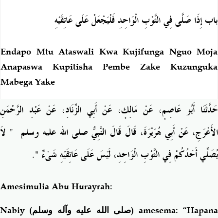
باب إِذَا صَلَّى فِي الثَّوْبِ الْوَاحِدِ فَلْيَجْعَلْ عَلَى عَاتِقَيْهِ
Endapo Mtu Ataswali Kwa Kujifunga Nguo Moja
Anapaswa Kupitisha Pembe Zake Kuzunguka
Mabega Yake
حَدَّثَنَا أَبُو عَاصِمٍ، عَنْ مَالِكٍ، عَنْ أَبِي الزِّنَادِ، عَنْ عَبْدِ الرَّحْمَنِ
‏ لاَ
"
لأَعْرَجِ، عَنْ أَبِي هُرَيْرَةَ، قَالَ قَالَ النَّبِيُّ صلى الله عليه وسلم ‏
‏‏.‏
"
يُصَلِّي أَحَدُكُمْ فِي الثَّوْبِ الْوَاحِدِ، لَيْسَ عَلَى عَاتِقَيْهِ شَىْءٌ ‏
Amesimulia Abu Hurayrah:
Nabiy (
صلى الله عليه وآله وسلم
) amesema: “Hapan