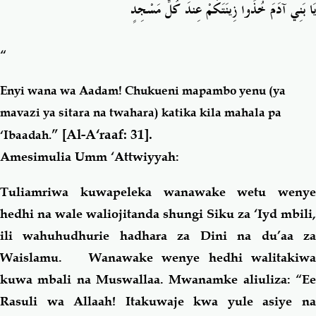
يَا بَنِي آدَمَ خُذُوا زِينَتَكُمْ عِندَ كُلِّ مَسْجِدٍ
“
Enyi wana wa Aadam! Chukueni mapambo yenu (ya
mavazi ya sitara na twahara) katika kila mahala pa
” [Al-A‘raaf: 31].
‘Ibaadah.
Amesimulia Umm ‘Attwiyyah:
Tuliamriwa kuwapeleka wanawake wetu wenye
hedhi na wale waliojitanda shungi Siku za ‘Iyd mbili,
ili wahuhudhurie hadhara za Dini na du’aa za
Waislamu. Wanawake wenye hedhi walitakiwa
kuwa mbali na Muswallaa. Mwanamke aliuliza: “Ee
Rasuli wa Allaah! Itakuwaje kwa yule asiye na