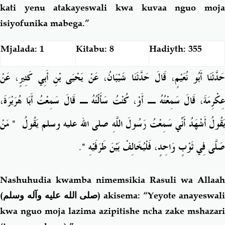
kati yenu atakayeswali kwa kuvaa nguo moja
isiyofunika mabega.”
Mjalada: 1
Kitabu: 8
Hadiyth: 355
حَدَّثَنَا أَبُو نُعَيْمٍ، قَالَ حَدَّثَنَا شَيْبَانُ، عَنْ يَحْيَى بْنِ أَبِي كَثِيرٍ، عَنْ
عِكْرِمَةَ، قَالَ سَمِعْتُهُ ـ أَوْ، كُنْتُ سَأَلْتُهُ ـ قَالَ سَمِعْتُ أَبَا هُرَيْرَةَ،
‏ مَنْ
"
َقُولُ أَشْهَدُ أَنِّي سَمِعْتُ رَسُولَ اللَّهِ صلى الله عليه وسلم يَقُولُ ‏
‏‏.‏
"
صَلَّى فِي ثَوْبٍ وَاحِدٍ، فَلْيُخَالِفْ بَيْنَ طَرَفَيْهِ ‏
Nashuhudia kwamba nimemsikia Rasuli wa Allaah
(
صلى الله عليه وآله وسلم
) akisema: “Yeyote anayeswal
kwa nguo moja lazima azipitishe ncha zake mshazari