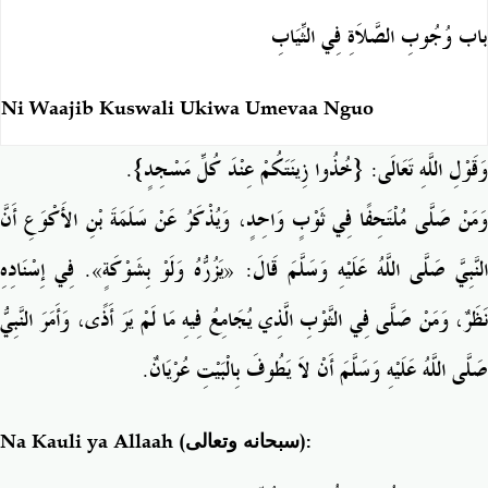
باب وُجُوبِ الصَّلاَةِ فِي الثِّيَابِ
Ni Waajib Kuswali Ukiwa Umevaa Nguo
.
وَقَوْلِ اللَّهِ تَعَالَى: {خُذُوا زِينَتَكُمْ عِنْدَ كُلِّ مَسْجِدٍ}
وَمَنْ صَلَّى مُلْتَحِفًا فِي ثَوْبٍ وَاحِدٍ، وَيُذْكَرُ عَنْ سَلَمَةَ بْنِ الأَكْوَعِ أَنَّ
النَّبِيَّ صَلَّى اللَّهُ عَلَيْهِ وَسَلَّمَ قَالَ: «يَزُرُّهُ وَلَوْ بِشَوْكَةٍ». فِي إِسْنَادِهِ
نَظَرٌ، وَمَنْ صَلَّى فِي الثَّوْبِ الَّذِي يُجَامِعُ فِيهِ مَا لَمْ يَرَ أَذًى، وَأَمَرَ النَّبِيُّ
.
صَلَّى اللَّهُ عَلَيْهِ وَسَلَّمَ أَنْ لاَ يَطُوفَ بِالْبَيْتِ عُرْيَانٌ
Na Kauli ya Allaah (
سبحانه وتعالى
):