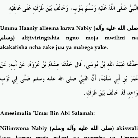
.
النَّبِيُّ صَلَّى اللَّهُ عَلَيْهِ وَسَلَّمَ بِثَوْبٍ، وَخَالَفَ بَيْنَ طَرَفَيْهِ عَلَى عَاتِقَيْهِ
Ummu Haaniy alisema kuwa Nabiy (
صلى الله عليه وآله
وسلم
) alijiviringishia nguo moja mwilini na
akakatisha ncha zake juu ya mabega yake.
حَدَّثَنَا عُبَيْدُ اللَّهِ بْنُ مُوسَى، قَالَ حَدَّثَنَا هِشَامُ بْنُ عُرْوَةَ، عَنْ أَبِيهِ، عَنْ
عُمَرَ بْنِ أَبِي سَلَمَةَ، أَنَّ النَّبِيَّ صلى الله عليه وسلم صَلَّى فِي ثَوْبٍ
وَاحِدٍ قَدْ خَالَفَ بَيْنَ طَرَفَيْهِ‏.‏
Amesimulia ‘Umar Bin Abi Salamah:
Nilimwona Nabiy (
صلى الله عليه وآله وسلم
) akiswali
kwa kanzu moja ndani ya nyumba ya Ummu