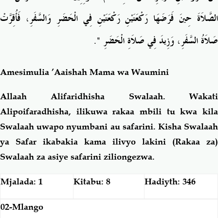
الصَّلاَةَ حِينَ فَرَضَهَا رَكْعَتَيْنِ رَكْعَتَيْنِ فِي الْحَضَرِ وَالسَّفَرِ، فَأُقِرَّتْ
‏‏.‏
"
صَلاَةُ السَّفَرِ، وَزِيدَ فِي صَلاَةِ الْحَضَرِ ‏
Amesimulia ’Aaishah
Mama wa Waumini
Allaah Alifaridhisha Swalaah. Wakati
Alipoifaradhisha, ilikuwa rakaa mbili tu kwa kila
Swalaah uwapo nyumbani au safarini. Kisha Swalaah
ya Safar ikabakia kama ilivyo lakini (Rakaa za)
Swalaah za asiye safarini ziliongezwa.
Mjalada: 1
Kitabu: 8
Hadiyth: 346
02-Mlango