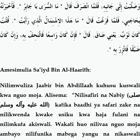
وَصَلَّيْتُ إِلَى جَانِبِهِ، فَلَمَّا انْصَرَفَ قَالَ ‏"‏ مَا السُّرَى يَا جَابِرُ ‏"‏‏.‏ فَأَخْبَرْتُهُ
بِحَاجَتِي، فَلَمَّا فَرَغْتُ قَالَ ‏"‏ مَا هَذَا الاِشْتِمَالُ الَّذِي رَأَيْتُ ‏"‏‏.‏ قُلْتُ
كَانَ ثَوْبٌ‏.‏ يَعْنِي ضَاقَ‏.‏ قَالَ ‏"‏ فَإِنْ كَانَ وَاسِعًا فَالْتَحِفْ بِهِ، وَإِنْ كَانَ
ضَيِّقًا فَاتَّزِرْ بِهِ ‏"‏‏.‏
Amesimulia Sa’iyd Bin Al-Haarith:
Nilimwuliza Jaabir bin Abdillaah kuhusu kuswali
kwa nguo moja. Alisema: “Nilisafiri na Nabiy (
صلى
الله عليه وآله وسلم
) katika baadhi ya safari zake n
nilikwenda kwake usiku kwa haja fulani na
nilimkuta akiswali. Wakati huo nilivaa nguo moja
ambayo nilifunika mabega yangu na nikaswali