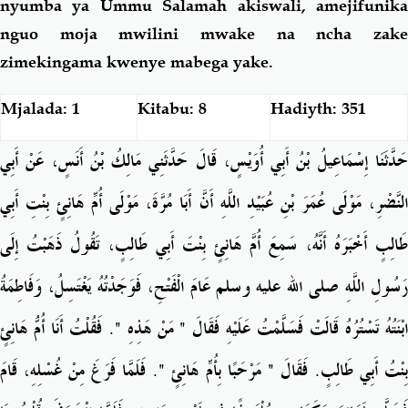
nyumba ya Ummu Salamah akiswali, amejifunika
nguo moja mwilini mwake na ncha zake
zimekingama kwenye mabega yake.
Mjalada: 1
Kitabu: 8
Hadiyth: 351
حَدَّثَنَا إِسْمَاعِيلُ بْنُ أَبِي أُوَيْسٍ، قَالَ حَدَّثَنِي مَالِكُ بْنُ أَنَسٍ، عَنْ أَبِي
النَّضْرِ، مَوْلَى عُمَرَ بْنِ عُبَيْدِ اللَّهِ أَنَّ أَبَا مُرَّةَ، مَوْلَى أُمِّ هَانِئٍ بِنْتِ أَبِي
طَالِبٍ أَخْبَرَهُ أَنَّهُ، سَمِعَ أُمَّ هَانِئٍ بِنْتَ أَبِي طَالِبٍ، تَقُولُ ذَهَبْتُ إِلَى
رَسُولِ اللَّهِ صلى الله عليه وسلم عَامَ الْفَتْحِ، فَوَجَدْتُهُ يَغْتَسِلُ، وَفَاطِمَةُ
ابْنَتُهُ تَسْتُرُهُ قَالَتْ فَسَلَّمْتُ عَلَيْهِ فَقَالَ ‏"‏ مَنْ هَذِهِ ‏"‏‏.‏ فَقُلْتُ أَنَا أُمُّ هَانِئٍ
بِنْتُ أَبِي طَالِبٍ‏.‏ فَقَالَ ‏"‏ مَرْحَبًا بِأُمِّ هَانِئٍ ‏"‏‏.‏ فَلَمَّا فَرَغَ مِنْ غُسْلِهِ، قَامَ