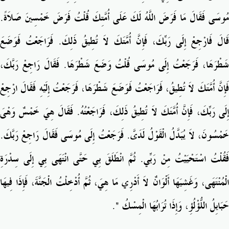
مُوسَى فَقَالَ مَا فَرَضَ اللَّهُ لَكَ عَلَى أُمَّتِكَ قُلْتُ فَرَضَ خَمْسِينَ صَلاَةً‏.‏
قَالَ فَارْجِعْ إِلَى رَبِّكَ، فَإِنَّ أُمَّتَكَ لاَ تُطِيقُ ذَلِكَ‏.‏ فَرَاجَعْتُ فَوَضَعَ
شَطْرَهَا، فَرَجَعْتُ إِلَى مُوسَى قُلْتُ وَضَعَ شَطْرَهَا‏.‏ فَقَالَ رَاجِعْ رَبَّكَ،
فَإِنَّ أُمَّتَكَ لاَ تُطِيقُ، فَرَاجَعْتُ فَوَضَعَ شَطْرَهَا، فَرَجَعْتُ إِلَيْهِ فَقَالَ ارْجِعْ
إِلَى رَبِّكَ، فَإِنَّ أُمَّتَكَ لاَ تُطِيقُ ذَلِكَ، فَرَاجَعْتُهُ‏.‏ فَقَالَ هِيَ خَمْسٌ وَهْىَ
خَمْسُونَ، لاَ يُبَدَّلُ الْقَوْلُ لَدَىَّ‏.‏ فَرَجَعْتُ إِلَى مُوسَى فَقَالَ رَاجِعْ رَبَّكَ‏.‏
فَقُلْتُ اسْتَحْيَيْتُ مِنْ رَبِّي‏.‏ ثُمَّ انْطَلَقَ بِي حَتَّى انْتَهَى بِي إِلَى سِدْرَةِ
الْمُنْتَهَى، وَغَشِيَهَا أَلْوَانٌ لاَ أَدْرِي مَا هِيَ، ثُمَّ أُدْخِلْتُ الْجَنَّةَ، فَإِذَا فِيهَا
حَبَايِلُ اللُّؤْلُؤِ، وَإِذَا تُرَابُهَا الْمِسْكُ ‏"‏‏.‏