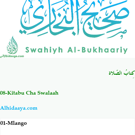
Salaf Wa Ummah
Firaq-Makundi
Fiqh-Ibaadah
Duaa-Adhkaar
Fataawa Za Ulamaa
Kauli Za Salaf
Akhlaaq-Aadaab
Raqaaiq
كِتابُ الصّلاة
Familia-Jamii
Maswali-Majibu
08-Kitabu Cha Swalaah
Chemsha Bongo
Vitabu
Alhidaaya.com
01-Mlango
Mapishi