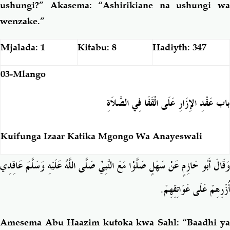
ushungi?” Akasema: “Ashirikiane na ushungi wa
wenzake.”
Mjalada: 1
Kitabu: 8
Hadiyth: 347
03-Mlango
باب عَقْدِ الإِزَارِ عَلَى الْقَفَا فِي الصَّلاَةِ
Kuifunga Izaar Katika Mgongo Wa Anayeswali
وَقَالَ أَبُو حَازِمٍ عَنْ سَهْلٍ صَلَّوْا مَعَ النَّبِيِّ صَلَّى اللَّهُ عَلَيْهِ وَسَلَّمَ عَاقِدِي
.
أُزْرِهِمْ عَلَى عَوَاتِقِهِمْ
Amesema Abu Haazim kutoka kwa Sahl: “Baadhi ya