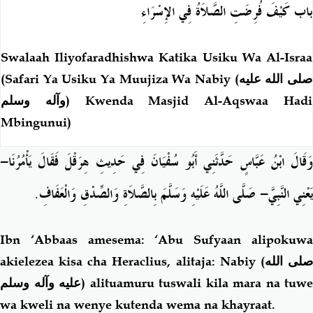
باب كَيْفَ فُرِضَتِ الصَّلاَةُ فِي الإِسْرَاءِ
Swalaah Iliyofaradhishwa Katika Usiku Wa Al-Israa
(Safari Ya Usiku Ya Muujiza Wa Nabiy (
صلى الله عليه
وآله وسلم
) Kwenda Masjid Al-Aqswaa Hadi
Mbingunui)
وَقَالَ ابْنُ عَبَّاسٍ حَدَّثَنِي أَبُو سُفْيَانَ فِي حَدِيثِ هِرَقْلَ فَقَالَ يَأْمُرُنَا-
.
يَعْنِي النَّبِيَّ- صَلَّى اللَّهُ عَلَيْهِ وَسَلَّمَ بِالصَّلاَةِ وَالصِّدْقِ وَالْعَفَافِ
Ibn ‘Abbaas amesema: ‘Abu Sufyaan alipokuwa
akielezea kisa cha Heraclius, alitaja: Nabiy (
لى الله
عليه وآله وسلم
) alituamuru tuswali kila mara na tuwe
wa kweli na wenye kutenda wema na khayraat.