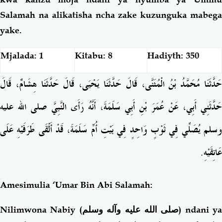
Salamah na alikatisha ncha zake kuzunguka mabega
yake.
Mjalada: 1
Kitabu: 8
Hadiyth: 350
حَدَّثَنَا مُحَمَّدُ بْنُ الْمُثَنَّى، قَالَ حَدَّثَنَا يَحْيَى، قَالَ حَدَّثَنَا هِشَامٌ، قَالَ
حَدَّثَنِي أَبِي، عَنْ عُمَرَ بْنِ أَبِي سَلَمَةَ، أَنَّهُ رَأَى النَّبِيَّ صلى الله عليه
وسلم يُصَلِّي فِي ثَوْبٍ وَاحِدٍ فِي بَيْتِ أُمِّ سَلَمَةَ، قَدْ أَلْقَى طَرَفَيْهِ عَلَى
عَاتِقَيْهِ‏.‏
Amesimulia ‘Umar Bin Abi Salamah:
Nilimwona Nabiy (
صلى الله عليه وآله وسلم
) ndani ya