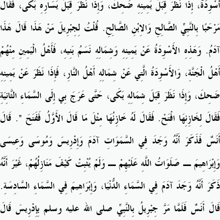
أَسْوِدَةٌ، إِذَا نَظَرَ قِبَلَ يَمِينِهِ ضَحِكَ، وَإِذَا نَظَرَ قِبَلَ يَسَارِهِ بَكَى، فَقَالَ
مَرْحَبًا بِالنَّبِيِّ الصَّالِحِ وَالاِبْنِ الصَّالِحِ‏.‏ قُلْتُ لِجِبْرِيلَ مَنْ هَذَا قَالَ هَذَا
آدَمُ‏.‏ وَهَذِهِ الأَسْوِدَةُ عَنْ يَمِينِهِ وَشِمَالِهِ نَسَمُ بَنِيهِ، فَأَهْلُ الْيَمِينِ مِنْهُمْ
أَهْلُ الْجَنَّةِ، وَالأَسْوِدَةُ الَّتِي عَنْ شِمَالِهِ أَهْلُ النَّارِ، فَإِذَا نَظَرَ عَنْ يَمِينِهِ
ضَحِكَ، وَإِذَا نَظَرَ قِبَلَ شِمَالِهِ بَكَى، حَتَّى عَرَجَ بِي إِلَى السَّمَاءِ الثَّانِيَةِ
فَقَالَ لِخَازِنِهَا افْتَحْ‏.‏ فَقَالَ لَهُ خَازِنُهَا مِثْلَ مَا قَالَ الأَوَّلُ فَفَتَحَ ‏"‏‏.‏ قَالَ
أَنَسٌ فَذَكَرَ أَنَّهُ وَجَدَ فِي السَّمَوَاتِ آدَمَ وَإِدْرِيسَ وَمُوسَى وَعِيسَى
وَإِبْرَاهِيمَ ـ صَلَوَاتُ اللَّهِ عَلَيْهِمْ ـ وَلَمْ يُثْبِتْ كَيْفَ مَنَازِلُهُمْ، غَيْرَ أَنَّهُ
ذَكَرَ أَنَّهُ وَجَدَ آدَمَ فِي السَّمَاءِ الدُّنْيَا، وَإِبْرَاهِيمَ فِي السَّمَاءِ السَّادِسَةِ‏.‏
قَالَ أَنَسٌ فَلَمَّا مَرَّ جِبْرِيلُ بِالنَّبِيِّ صلى الله عليه وسلم بِإِدْرِيسَ قَالَ