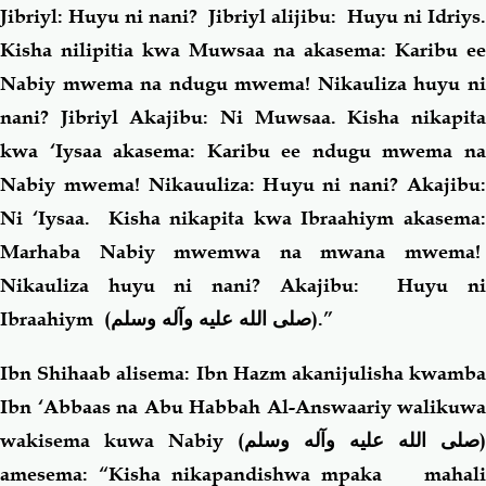
Jibriyl: Huyu ni nani? Jibriyl alijibu: Huyu ni Idriys.
Kisha nilipitia kwa Muwsaa na akasema: Karibu ee
Nabiy mwema na ndugu mwema! Nikauliza huyu ni
nani? Jibriyl Akajibu: Ni Muwsaa. Kisha nikapita
kwa ‘Iysaa akasema: Karibu ee ndugu mwema na
Nabiy mwema! Nikauuliza: Huyu ni nani? Akajibu:
Ni ‘Iysaa. Kisha nikapita kwa Ibraahiym akasema:
Marhaba Nabiy mwemwa na mwana mwema!
Nikauliza huyu ni nani? Akajibu: Huyu ni
Ibraahiym (
صلى الله عليه وآله وسلم
).”
Ibn Shihaab alisema: Ibn Hazm akanijulisha kwamba
Ibn ‘Abbaas na Abu Habbah Al-Answaariy walikuwa
wakisema kuwa Nabiy (
صلى الله عليه وآله وسلم
)
amesema: “Kisha nikapandishwa mpaka mahali