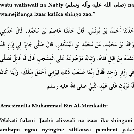
watu waliswali na Nabiy (
صلى الله عليه وآله وسلم
) n
wamejifunga izaar katika shingo zao.”
حَدَّثَنَا أَحْمَدُ بْنُ يُونُسَ، قَالَ حَدَّثَنَا عَاصِمُ بْنُ مُحَمَّدٍ، قَالَ حَدَّثَنِي
وَاقِدُ بْنُ مُحَمَّدٍ، عَنْ مُحَمَّدِ بْنِ الْمُنْكَدِرِ، قَالَ صَلَّى جَابِرٌ فِي إِزَارٍ قَدْ
عَقَدَهُ مِنْ قِبَلِ قَفَاهُ، وَثِيَابُهُ مَوْضُوعَةٌ عَلَى الْمِشْجَبِ قَالَ لَهُ قَائِلٌ تُصَلِّي
فِي إِزَارٍ وَاحِدٍ فَقَالَ إِنَّمَا صَنَعْتُ ذَلِكَ لِيَرَانِي أَحْمَقُ مِثْلُكَ، وَأَيُّنَا كَانَ
لَهُ ثَوْبَانِ عَلَى عَهْدِ النَّبِيِّ صلى الله عليه وسلم
Amesimulia Muhammad Bin Al-Munkadir:
Wakati fulani Jaabir aliswali na izaar iko shingoni
ambapo nguo nyingine zilikuwa pembeni yake