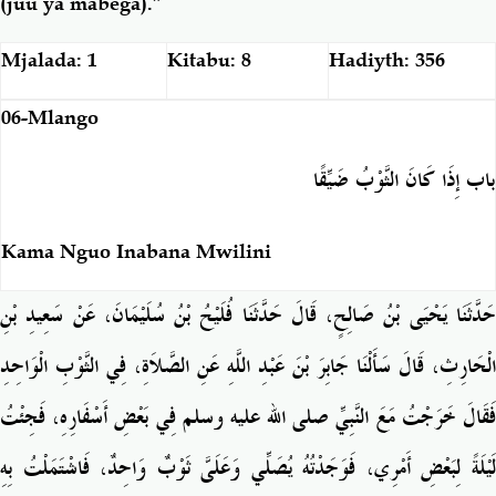
(juu ya mabega).”
Mjalada: 1
Kitabu: 8
Hadiyth: 356
06-Mlango
باب إِذَا كَانَ الثَّوْبُ ضَيِّقًا
Kama Nguo Inabana Mwilini
حَدَّثَنَا يَحْيَى بْنُ صَالِحٍ، قَالَ حَدَّثَنَا فُلَيْحُ بْنُ سُلَيْمَانَ، عَنْ سَعِيدِ بْنِ
الْحَارِثِ، قَالَ سَأَلْنَا جَابِرَ بْنَ عَبْدِ اللَّهِ عَنِ الصَّلاَةِ، فِي الثَّوْبِ الْوَاحِدِ
فَقَالَ خَرَجْتُ مَعَ النَّبِيِّ صلى الله عليه وسلم فِي بَعْضِ أَسْفَارِهِ، فَجِئْتُ
لَيْلَةً لِبَعْضِ أَمْرِي، فَوَجَدْتُهُ يُصَلِّي وَعَلَىَّ ثَوْبٌ وَاحِدٌ، فَاشْتَمَلْتُ بِهِ