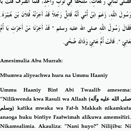
فَصَلَّى ثَمَانِيَ رَكَعَاتٍ، مُلْتَحِفًا فِي ثَوْبٍ وَاحِدٍ، فَلَمَّا انْصَرَفَ قُلْتُ يَا
رَسُولَ اللَّهِ، زَعَمَ ابْنُ أُمِّي أَنَّهُ قَاتِلٌ رَجُلاً قَدْ أَجَرْتُهُ فُلاَنَ بْنَ هُبَيْرَةَ‏.‏
فَقَالَ رَسُولُ اللَّهِ صلى الله عليه وسلم ‏"‏ قَدْ أَجَرْنَا مَنْ أَجَرْتِ يَا أُمَّ
هَانِئٍ ‏"‏‏.‏ قَالَتْ أُمُّ هَانِئٍ وَذَاكَ ضُحًى‏.‏
Amesimulia Abu Murrah:
Mtumwa aliyeachwa huru na Ummu Haaniy
Ummu Haaniy Bint Abi Twaalib amesema:
“Nilikwenda kwa Rasuli wa Allaah (
صلى الله عليه وآله
وسلم
) katika mwaka wa Fat-h Makkah nikamkuta
anaoga huku bintiye Faatwimah alikuwa amemsitiri.
Nikamsalimia. Akauliza: “Nani huyo?” Nilijibu: Ni