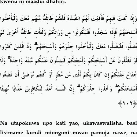
kwenu ni maadui dhahiri.
وَإِذَا كُنتَ فِيهِمْ فَأَقَمْتَ لَهُمُ الصَّلَاةَ فَلْتَقُمْ طَائِفَةٌ مِّنْهُم مَّعَكَ وَلْيَأْخُذُوا
أَسْلِحَتَهُمْ فَإِذَا سَجَدُوا فَلْيَكُونُوا مِن وَرَائِكُمْ وَلْتَأْتِ طَائِفَةٌ أُخْرَىٰ لَمْ
يُصَلُّوا فَلْيُصَلُّوا مَعَكَ وَلْيَأْخُذُوا حِذْرَهُمْ وَأَسْلِحَتَهُمْ ۗ وَدَّ الَّذِينَ كَفَرُوا
لَوْ تَغْفُلُونَ عَنْ أَسْلِحَتِكُمْ وَأَمْتِعَتِكُمْ فَيَمِيلُونَ عَلَيْكُم مَّيْلَةً وَاحِدَةً ۚ وَلَا
جُنَاحَ عَلَيْكُمْ إِن كَانَ بِكُمْ أَذًى مِّن مَّطَرٍ أَوْ كُنتُم مَّرْضَىٰ أَن تَضَعُوا
أَسْلِحَتَكُمْ ۖ وَخُذُوا حِذْرَكُمْ ۗ إِنَّ اللَّـهَ أَعَدَّ لِلْكَافِرِينَ عَذَابًا مُّهِينًا
﴿١٠٢﴾
Na utapokuwa upo kati yao, ukawaswalisha, basi
lisimame kundi miongoni mwao pamoja nawe, na