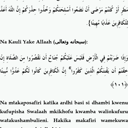
مَطَرٍ أَوْ كُنْتُمْ مَرْضَى أَنْ تَضَعُوا أَسْلِحَتَكُمْ وَخُذُوا حِذْرَكُمْ إِنَّ اللَّهَ أَعَدَّ
}.
لِلْكَافِرِينَ عَذَابًا مُهِينًا
Na Kauli Yake Allaah (
سبحانه وتعالى
):
وَإِذَا ضَرَبْتُمْ فِي الْأَرْضِ فَلَيْسَ عَلَيْكُمْ جُنَاحٌ أَن تَقْصُرُوا مِنَ الصَّلَاةِ إِنْ
خِفْتُمْ أَن يَفْتِنَكُمُ الَّذِينَ كَفَرُوا ۚ إِنَّ الْكَافِرِينَ كَانُوا لَكُمْ عَدُوًّا مُّبِينًا
﴿١٠١﴾
Na mtakaposafiri katika ardhi basi si dhambi kwenu
kufupisha Swalaah mkikhofu kwamba waliokufuru
watakushambulieni. Hakika makafiri wamekuwa