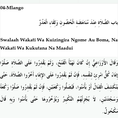
04-Mlango
باب الصَّلاَةِ عِنْدَ مُنَاهَضَةِ الْحُصُونِ وَلِقَاءِ الْعَدُوِّ
Swalaah Wakati Wa Kuizingira Ngome Au Boma, Na
Wakati Wa Kukutana Na Maadui
وَقَالَ الأَوْزَاعِيُّ إِنْ كَانَ تَهَيَّأَ الْفَتْحُ، وَلَمْ يَقْدِرُوا عَلَى الصَّلاَةِ صَلَّوْا
إِيمَاءً كُلُّ امْرِئٍ لِنَفْسِهِ، فَإِنْ لَمْ يَقْدِرُوا عَلَى الإِيمَاءِ أَخَّرُوا الصَّلاَةَ، حَتَّى
يَنْكَشِفَ الْقِتَالُ أَوْ يَأْمَنُوا، فَيُصَلُّوا رَكْعَتَيْنِ، فَإِنْ لَمْ يَقْدِرُوا صَلَّوْا رَكْعَةً
وَسَجْدَتَيْنِ، لاَ يُجْزِئُهُمُ التَّكْبِيرُ وَيُؤَخِّرُوهَا حَتَّى يَأْمَنُوا وَبِهِ قَالَ
.
مَكْحُولٌ