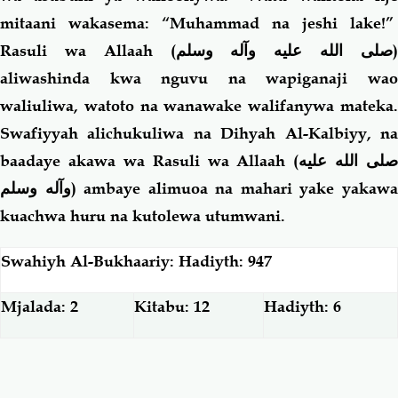
mitaani wakasema: “Muhammad na jeshi lake!”
Rasuli wa Allaah (
صلى الله عليه وآله وسلم
aliwashinda kwa nguvu na wapiganaji wao
waliuliwa, watoto na wanawake walifanywa mateka.
Swafiyyah alichukuliwa na Dihyah Al-Kalbiyy, na
baadaye akawa wa Rasuli wa Allaah (
صلى الله عليه
وآله وسلم
) ambaye alimuoa na mahari yake yakaw
kuachwa huru na kutolewa utumwani.
Swahiyh Al-Bukhaariy: Hadiyth: 947
Mjalada: 2
Kitabu: 12
Hadiyth: 6