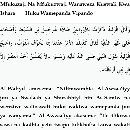
Mfukuzaji Na Mfukuzwaji Wanaweza Kuswali Kwa
Ishara Huku Wamepanda Vipando
وَقَالَ الْوَلِيدُ ذَكَرْتُ لِلأَوْزَاعِيِّ صَلاَةَ شُرَحْبِيلَ بْنِ السِّمْطِ وَأَصْحَابِهِ
عَلَى ظَهْرِ الدَّابَّةِ فَقَالَ كَذَلِكَ الأَمْرُ عِنْدَنَا إِذَا تُخُوِّفَ الْفَوْتُ، وَاحْتَجَّ
الْوَلِيدُ بِقَوْلِ النَّبِيِّ صَلَّى اللَّهُ عَلَيْهِ وَسَلَّمَ: «لاَ يُصَلِّيَنَّ أَحَدٌ الْعَصْرَ إِلاَّ
».
فِي بَنِي قُرَيْظَةَ
Al-Waliyd amesema: “Nilimwambia Al-Awzaa’iyy
juu ya Swalaah ya Shurahbiyl bin As-Samtw na
wenziwe walioswali huku wakiwa wamepanda juu
ya wanyama.” Al-Awzaa’iyy akasema: “Ile ilikuwa
sawa na kadhia yetu iwapo tulikhofia kuwa wakati