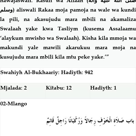
hawajaswali. Rasuli wa Allaah (
لى الله عليه وآله
وسلم
) aliswali Rakaa moja pamoja na wale wa kundi
la pili, na akasujudu mara mbili na akamaliza
Swalaah yake kwa Tasliym (kusema Assalaamu
‘alaykum mwisho wa Swalaah). Kisha kila mmoja wa
makundi yale mawili akarukuu mara moja na
kusujudu mara mbili kila mtu peke yake.’”
Swahiyh Al-Bukhaariy: Hadiyth: 942
Mjalada: 2
Kitabu: 12
Hadiyth: 1
02-Mlango
باب صَلاَةِ الْخَوْفِ رِجَالاً وَرُكْبَانًا رَاجِلٌ قَائِمٌ