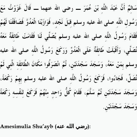
سَالِمٌ أَنَّ عَبْدَ اللَّهِ بْنَ عُمَرَ ـ رضى الله عنهما ـ قَالَ غَزَوْتُ مَعَ
رَسُولِ اللَّهِ صلى الله عليه وسلم قِبَلَ نَجْدٍ، فَوَازَيْنَا الْعَدُوَّ فَصَافَفْنَا لَهُمْ
فَقَامَ رَسُولُ اللَّهِ صلى الله عليه وسلم يُصَلِّي لَنَا فَقَامَتْ طَائِفَةٌ مَعَهُ
تُصَلِّي، وَأَقْبَلَتْ طَائِفَةٌ عَلَى الْعَدُوِّ وَرَكَعَ رَسُولُ اللَّهِ صلى الله عليه
وسلم بِمَنْ مَعَهُ، وَسَجَدَ سَجْدَتَيْنِ، ثُمَّ انْصَرَفُوا مَكَانَ الطَّائِفَةِ الَّتِي لَمْ
تُصَلِّ، فَجَاءُوا، فَرَكَعَ رَسُولُ اللَّهِ صلى الله عليه وسلم بِهِمْ رَكْعَةً،
وَسَجَدَ سَجْدَتَيْنِ ثُمَّ سَلَّمَ، فَقَامَ كُلُّ وَاحِدٍ مِنْهُمْ فَرَكَعَ لِنَفْسِهِ رَكْعَةً
وَسَجَدَ سَجْدَتَيْنِ‏.‏
Amesimulia Shu’ayb
(رضي الله عنه)
: