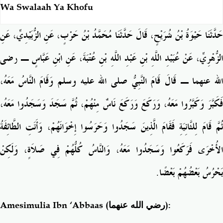
Wa Swalaah Ya Khofu
حَدَّثَنَا حَيْوَةُ بْنُ شُرَيْحٍ، قَالَ حَدَّثَنَا مُحَمَّدُ بْنُ حَرْبٍ، عَنِ الزُّبَيْدِيِّ، عَنِ
الزُّهْرِيِّ، عَنْ عُبَيْدِ اللَّهِ بْنِ عَبْدِ اللَّهِ بْنِ عُتْبَةَ، عَنِ ابْنِ عَبَّاسٍ ـ رضى
الله عنهما ـ قَالَ قَامَ النَّبِيُّ صلى الله عليه وسلم وَقَامَ النَّاسُ مَعَهُ،
فَكَبَّرَ وَكَبَّرُوا مَعَهُ، وَرَكَعَ وَرَكَعَ نَاسٌ مِنْهُمْ، ثُمَّ سَجَدَ وَسَجَدُوا مَعَهُ،
ثُمَّ قَامَ لِلثَّانِيَةِ فَقَامَ الَّذِينَ سَجَدُوا وَحَرَسُوا إِخْوَانَهُمْ، وَأَتَتِ الطَّائِفَةُ
الأُخْرَى فَرَكَعُوا وَسَجَدُوا مَعَهُ، وَالنَّاسُ كُلُّهُمْ فِي صَلاَةٍ، وَلَكِنْ
يَحْرُسُ بَعْضُهُمْ بَعْضًا‏.‏
Amesimulia Ibn ‘Abbaas
(رضي الله عنهما)
: