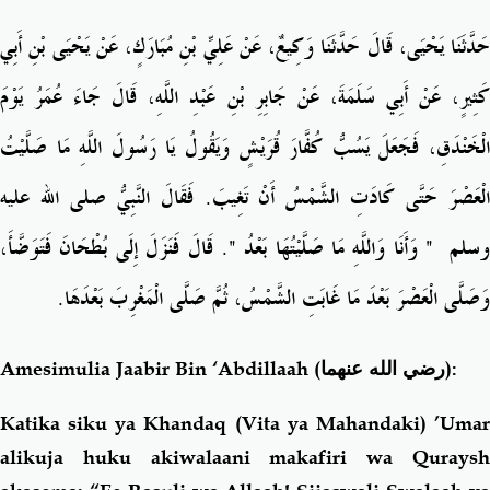
حَدَّثَنَا يَحْيَى، قَالَ حَدَّثَنَا وَكِيعٌ، عَنْ عَلِيِّ بْنِ مُبَارَكٍ، عَنْ يَحْيَى بْنِ أَبِي
كَثِيرٍ، عَنْ أَبِي سَلَمَةَ، عَنْ جَابِرِ بْنِ عَبْدِ اللَّهِ، قَالَ جَاءَ عُمَرُ يَوْمَ
الْخَنْدَقِ، فَجَعَلَ يَسُبُّ كُفَّارَ قُرَيْشٍ وَيَقُولُ يَا رَسُولَ اللَّهِ مَا صَلَّيْتُ
الْعَصْرَ حَتَّى كَادَتِ الشَّمْسُ أَنْ تَغِيبَ‏.‏ فَقَالَ النَّبِيُّ صلى الله عليه
‏‏.‏ قَالَ فَنَزَلَ إِلَى بُطْحَانَ فَتَوَضَّأَ،
"
‏ وَأَنَا وَاللَّهِ مَا صَلَّيْتُهَا بَعْدُ ‏
"
سلم ‏
وَصَلَّى الْعَصْرَ بَعْدَ مَا غَابَتِ الشَّمْسُ، ثُمَّ صَلَّى الْمَغْرِبَ بَعْدَهَا‏.‏
Amesimulia Jaabir Bin ‘Abdillaah
(رضي الله عنهما)
:
Katika siku ya Khandaq
(Vita ya Mahandaki) ’Uma
alikuja huku akiwalaani makafiri wa Quraysh