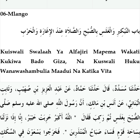
06-Mlango
باب التَّبْكِيرِ وَالْغَلَسِ بِالصُّبْحِ وَالصَّلاَةِ عِنْدَ الإِغَارَةِ وَالْحَرْبِ
Kuiswali Swalaah Ya Alfajiri Mapema Wakati
Kukiwa Bado Giza, Na Kuswali Huku
Wanawashambulia Maadui Na Katika Vita
حَدَّثَنَا مُسَدَّدٌ، قَالَ حَدَّثَنَا حَمَّادٌ، عَنْ عَبْدِ الْعَزِيزِ بْنِ صُهَيْبٍ، وَثَابِتٍ
الْبُنَانِيِّ، عَنْ أَنَسِ بْنِ مَالِكٍ، أَنَّ رَسُولَ اللَّهِ صلى الله عليه وسلم صَلَّى
‏ اللَّهُ أَكْبَرُ خَرِبَتْ خَيْبَرُ، إِنَّا إِذَا نَزَلْنَا
"
لصُّبْحَ بِغَلَسٍ ثُمَّ رَكِبَ فَقَالَ ‏
‏‏.‏ فَخَرَجُوا يَسْعَوْنَ فِي السِّكَكِ
"
بِسَاحَةِ قَوْمٍ فَسَاءَ صَبَاحُ الْمُنْذَرِينَ ‏