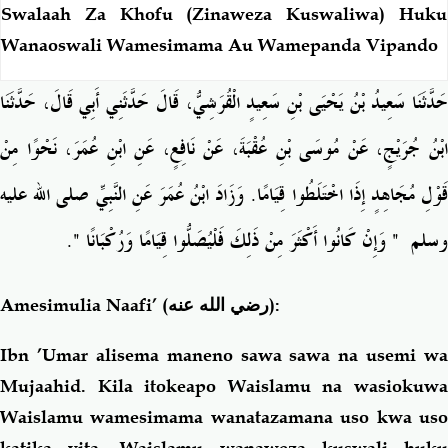
Swalaah Za Khofu (Zinaweza Kuswaliwa) Huku
Wanaoswali Wamesimama Au Wamepanda Vipando
حَدَّثَنَا سَعِيدُ بْنُ يَحْيَى بْنِ سَعِيدٍ الْقُرَشِيُّ، قَالَ حَدَّثَنِي أَبِي قَالَ، حَدَّثَنَا
ابْنُ جُرَيْجٍ، عَنْ مُوسَى بْنِ عُقْبَةَ، عَنْ نَافِعٍ، عَنِ ابْنِ عُمَرَ، نَحْوًا مِنْ
قَوْلِ مُجَاهِدٍ إِذَا اخْتَلَطُوا قِيَامًا‏.‏ وَزَادَ ابْنُ عُمَرَ عَنِ النَّبِيِّ صلى الله عليه
‏‏.‏
"
‏ وَإِنْ كَانُوا أَكْثَرَ مِنْ ذَلِكَ فَلْيُصَلُّوا قِيَامًا وَرُكْبَانًا ‏
"
وسلم ‏
Amesimulia Naafi’
(رضي الله عنه)
:
Ibn ’Umar alisema maneno sawa sawa na usemi wa
Mujaahid. Kila itokeapo Waislamu na wasiokuwa
Waislamu wamesimama wanatazamana uso kwa uso