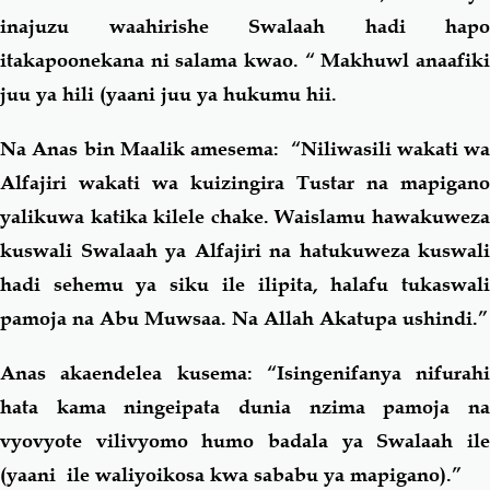
inajuzu waahirishe Swalaah hadi hapo
itakapoonekana ni salama kwao. “ Makhuwl anaafiki
juu ya hili (yaani juu ya hukumu hii.
Na Anas bin Maalik amesema: “Niliwasili wakati wa
Alfajiri wakati wa kuizingira Tustar na mapigano
yalikuwa katika kilele chake. Waislamu hawakuweza
kuswali Swalaah ya Alfajiri na hatukuweza kuswali
hadi sehemu ya siku ile ilipita, halafu tukaswali
pamoja na Abu Muwsaa. Na Allah Akatupa ushindi.”
Anas akaendelea kusema: “Isingenifanya nifurahi
hata kama ningeipata dunia nzima pamoja na
vyovyote vilivyomo humo badala ya Swalaah ile
(yaani ile waliyoikosa kwa sababu ya mapigano).”