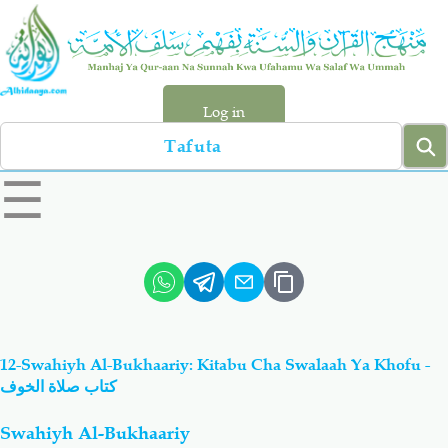
Skip
to
main
content
Log in
Search
left
☰
sidebar
menu
Qur-aan
Hadiyth
Sunnah
Tawhiyd
12-Swahiyh Al-Bukhaariy: Kitabu Cha Swalaah Ya Khofu -
Aqiydah
Manhaj
كتاب صلاة الخوف
Swahiyh Al-Bukhaariy
Shirki & Kufru
Bid-'ah (Uzushi)