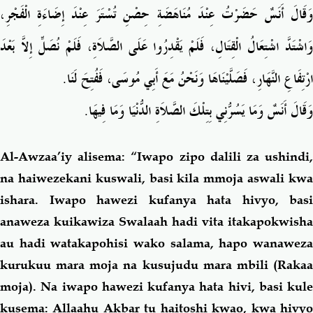
وَقَالَ أَنَسٌ حَضَرْتُ عِنْدَ مُنَاهَضَةِ حِصْنِ تُسْتَرَ عِنْدَ إِضَاءَةِ الْفَجْرِ،
وَاشْتَدَّ اشْتِعَالُ الْقِتَالِ، فَلَمْ يَقْدِرُوا عَلَى الصَّلاَةِ، فَلَمْ نُصَلِّ إِلاَّ بَعْدَ
.
ارْتِفَاعِ النَّهَارِ، فَصَلَّيْنَاهَا وَنَحْنُ مَعَ أَبِي مُوسَى، فَفُتِحَ لَنَا
.
وَقَالَ أَنَسٌ وَمَا يَسُرُّنِي بِتِلْكَ الصَّلاَةِ الدُّنْيَا وَمَا فِيهَا
Al-Awzaa’iy alisema: “Iwapo zipo dalili za ushindi,
na haiwezekani kuswali, basi kila mmoja aswali kwa
ishara. Iwapo hawezi kufanya hata hivyo, basi
anaweza kuikawiza Swalaah hadi vita itakapokwisha
au hadi watakapohisi wako salama, hapo wanaweza
kurukuu mara moja na kusujudu mara mbili (Rakaa
moja). Na iwapo hawezi kufanya hata hivi, basi kule
kusema: Allaahu Akbar tu haitoshi kwao, kwa hivyo