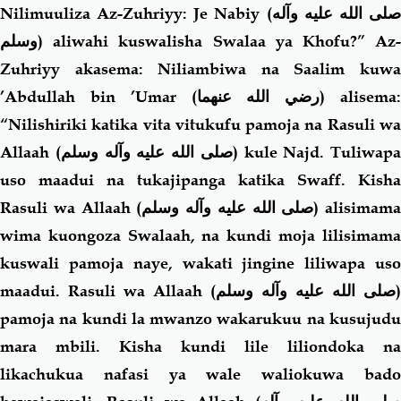
Nilimuuliza Az-Zuhriyy: Je Nabiy (
لى الله عليه وآله
وسلم
) aliwahi kuswalisha Swalaa ya Khofu?” Az-
Zuhriyy akasema: Niliambiwa na Saalim kuwa
’Abdullah bin ’Umar
(رضي الله عنهما)
alisema
“Nilishiriki katika vita vitukufu pamoja na Rasuli wa
Allaah (
صلى الله عليه وآله وسلم
) kule Najd. Tuliwapa
uso maadui na tukajipanga katika Swaff. Kisha
Rasuli wa Allaah (
صلى الله عليه وآله وسلم
) alisimama
wima kuongoza Swalaah, na kundi moja lilisimama
kuswali pamoja naye, wakati jingine liliwapa uso
maadui. Rasuli wa Allaah (
صلى الله عليه وآله وسلم
)
pamoja na kundi la mwanzo wakarukuu na kusujudu
mara mbili. Kisha kundi lile liliondoka na
likachukua nafasi ya wale waliokuwa bado