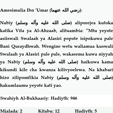
Amesimulia Ibn ‘Umar
(رضي الله عنهما)
:
Nabiy (
صلى الله عليه وآله وسلم
) aliporejea kutok
katika Vita ya Al-Ahzaab, alituambia: ”Mtu yeyote
asiiswali Swalaah ya Alasiri popote isipokuwa pale
Bani Quraydhwah. Wengine wetu waliamua kuswali
Swalaah ya Alasiri pale pale, wakasema kuwa niyyah
ya Nabiy (
صلى الله عليه وآله وسلم
) haikuwa kama
kikundi kile cha kwanza kilivyoelewa. Na khabari
hizo zilipomfikia Nabiy (
صلى الله عليه وآله وسلم
hakumlaumu yeyote kati yao.
Swahiyh Al-Bukhaariy: Hadiyth: 946
Mjalada: 2
Kitabu: 12
Hadiyth: 5