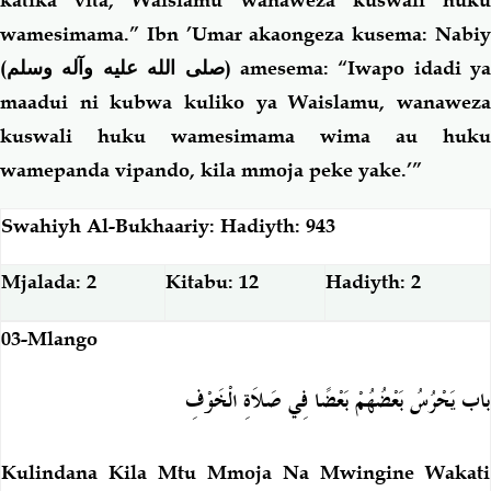
katika vita, Waislamu wanaweza kuswali huku
wamesimama.” Ibn ’Umar akaongeza kusema: Nabiy
(
صلى الله عليه وآله وسلم
) amesema: “Iwapo idadi ya
maadui ni kubwa kuliko ya Waislamu, wanaweza
kuswali huku wamesimama wima au huku
wamepanda vipando, kila mmoja peke yake.’”
Swahiyh Al-Bukhaariy: Hadiyth: 943
Mjalada: 2
Kitabu: 12
Hadiyth: 2
03-Mlango
باب يَحْرُسُ بَعْضُهُمْ بَعْضًا فِي صَلاَةِ الْخَوْفِ
Kulindana Kila Mtu Mmoja Na Mwingine Wakati