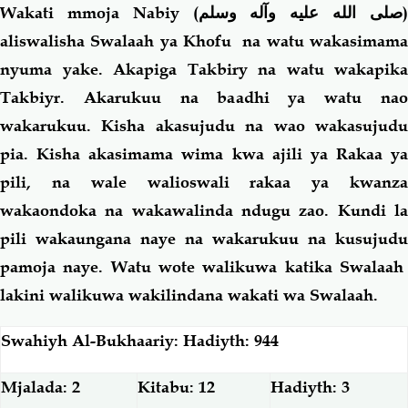
Wakati mmoja Nabiy (
صلى الله عليه وآله وسلم
aliswalisha Swalaah ya Khofu na watu wakasimama
nyuma yake. Akapiga Takbiry na watu wakapika
Takbiyr. Akarukuu na baadhi ya watu nao
wakarukuu. Kisha akasujudu na wao wakasujudu
pia. Kisha akasimama wima kwa ajili ya Rakaa ya
pili, na wale walioswali rakaa ya kwanza
wakaondoka na wakawalinda ndugu zao. Kundi la
pili wakaungana naye na wakarukuu na kusujudu
pamoja naye. Watu wote walikuwa katika Swalaah
lakini walikuwa wakilindana wakati wa Swalaah.
Swahiyh Al-Bukhaariy: Hadiyth: 944
Mjalada: 2
Kitabu: 12
Hadiyth: 3