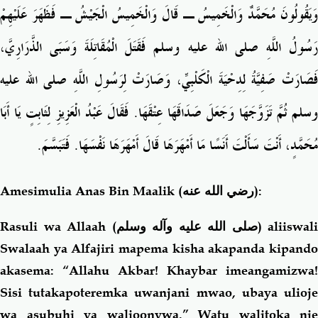
وَيَقُولُونَ مُحَمَّدٌ وَالْخَمِيسُ ـ قَالَ وَالْخَمِيسُ الْجَيْشُ ـ فَظَهَرَ عَلَيْهِمْ
رَسُولُ اللَّهِ صلى الله عليه وسلم فَقَتَلَ الْمُقَاتِلَةَ وَسَبَى الذَّرَارِيَّ،
فَصَارَتْ صَفِيَّةُ لِدِحْيَةَ الْكَلْبِيِّ، وَصَارَتْ لِرَسُولِ اللَّهِ صلى الله عليه
وسلم ثُمَّ تَزَوَّجَهَا وَجَعَلَ صَدَاقَهَا عِتْقَهَا‏.‏ فَقَالَ عَبْدُ الْعَزِيزِ لِثَابِتٍ يَا أَبَا
مُحَمَّدٍ، أَنْتَ سَأَلْتَ أَنَسًا مَا أَمْهَرَهَا قَالَ أَمْهَرَهَا نَفْسَهَا‏.‏ فَتَبَسَّمَ‏.‏
Amesimulia Anas Bin Maalik
(رضي الله عنه)
:
Rasuli wa Allaah (
صلى الله عليه وآله وسلم
) aliiswali
Swalaah ya Alfajiri mapema kisha akapanda kipando
akasema: “Allahu Akbar! Khaybar imeangamizwa!
Sisi tutakapoteremka uwanjani mwao, ubaya ulioje
wa asubuhi ya walioonywa.” Watu walitoka nje