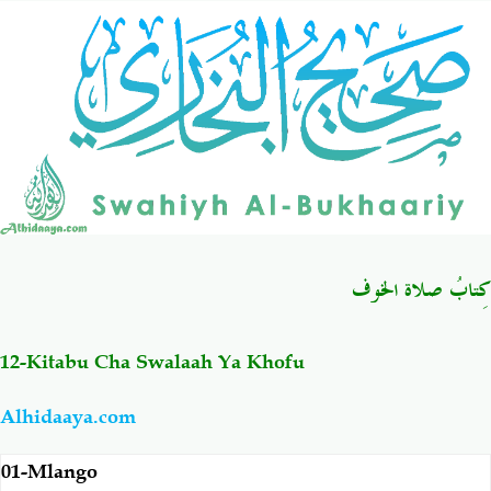
Salaf Wa Ummah
Firaq-Makundi
Fiqh-Ibaadah
Duaa-Adhkaar
Fataawa Za Ulamaa
Kauli Za Salaf
Akhlaaq-Aadaab
Raqaaiq
كِتابُ صلاة الخوف
Familia-Jamii
Maswali-Majibu
12-Kitabu Cha Swalaah Ya Khofu
Chemsha Bongo
Vitabu
Alhidaaya.com
Mapishi
01-Mlango