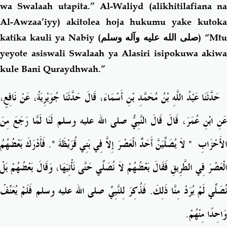
wa Swalaah utapita.” Al-Waliyd (alikhitilafiana na
Al-Awzaa’iyy) akitolea hoja hukumu yake kutoka
katika kauli ya Nabiy (
صلى الله عليه وآله وسلم
) “Mt
yeyote asiswali Swalaah ya Alasiri isipokuwa akiwa
kule Bani Quraydhwah.”
حَدَّثَنَا عَبْدُ اللَّهِ بْنُ مُحَمَّدِ بْنِ أَسْمَاءَ، قَالَ حَدَّثَنَا جُوَيْرِيَةُ، عَنْ نَافِعٍ،
عَنِ ابْنِ عُمَرَ، قَالَ قَالَ النَّبِيُّ صلى الله عليه وسلم لَنَا لَمَّا رَجَعَ مِنَ
‏‏.‏ فَأَدْرَكَ بَعْضُهُمُ
"
‏ لاَ يُصَلِّيَنَّ أَحَدٌ الْعَصْرَ إِلاَّ فِي بَنِي قُرَيْظَةَ ‏
"
لأَحْزَابِ ‏
الْعَصْرَ فِي الطَّرِيقِ فَقَالَ بَعْضُهُمْ لاَ نُصَلِّي حَتَّى نَأْتِيَهَا، وَقَالَ بَعْضُهُمْ بَلْ
نُصَلِّي لَمْ يُرَدْ مِنَّا ذَلِكَ‏.‏ فَذُكِرَ لِلنَّبِيِّ صلى الله عليه وسلم فَلَمْ يُعَنِّفْ
وَاحِدًا مِنْهُمْ‏.‏