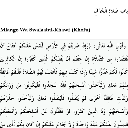
باب صَلاَةِ الْخَوْفِ
Mlango Wa Swalaatul-Khawf (Khofu)
وَقَوْلِ اللَّهِ تَعَالَى: {
وَإِذَا ضَرَبْتُمْ فِي الأَرْضِ فَلَيْسَ عَلَيْكُمْ جُنَاحٌ أَنْ
تَقْصُرُوا مِنَ الصَّلاَةِ إِنْ خِفْتُمْ أَنْ يَفْتِنَكُمُ الَّذِينَ كَفَرُوا إِنَّ الْكَافِرِينَ
كَانُوا لَكُمْ عَدُوًّا مُبِينًا وَإِذَا كُنْتَ فِيهِمْ فَأَقَمْتَ لَهُمُ الصَّلاَةَ فَلْتَقُمْ طَائِفَةٌ
مِنْهُمْ مَعَكَ وَلْيَأْخُذُوا أَسْلِحَتَهُمْ فَإِذَا سَجَدُوا فَلْيَكُونُوا مِنْ وَرَائِكُمْ
وَلْتَأْتِ طَائِفَةٌ أُخْرَى لَمْ يُصَلُّوا فَلْيُصَلُّوا مَعَكَ وَلْيَأْخُذُوا حِذْرَهُمْ
وَأَسْلِحَتَهُمْ وَدَّ الَّذِينَ كَفَرُوا لَوْ تَغْفُلُونَ عَنْ أَسْلِحَتِكُمْ وَأَمْتِعَتِكُمْ
فَيَمِيلُونَ عَلَيْكُمْ مَيْلَةً وَاحِدَةً وَلاَ جُنَاحَ عَلَيْكُمْ إِنْ كَانَ بِكُمْ أَذًى مِنْ