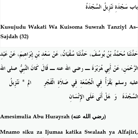
باب سَجْدَةِ تَنْزِيلُ السَّجْدَةُ
Kusujudu Wakati Wa Kuisoma Suwrah Tanziyl As-
Sajdah (32)
حَدَّثَنَا مُحَمَّدُ بْنُ يُوسُفَ، حَدَّثَنَا سُفْيَانُ، عَنْ سَعْدِ بْنِ إِبْرَاهِيمَ، عَنْ عَبْدِ
الرَّحْمَنِ، عَنْ أَبِي هُرَيْرَةَ ـ رضى الله عنه ـ قَالَ كَانَ النَّبِيُّ صلى الله
عليه وسلم يَقْرَأُ فِي الْجُمُعَةِ فِي صَلاَةِ الْفَجْرِ ‏
‏الم * تَنْزِيلُ‏
السَّجْدَةَ
وَ‏
‏هَلْ أَتَى عَلَى الإِنْسَانِ‏
Amesimulia Abu Hurayrah
(رضي الله عنه)
Mnamo siku za Ijumaa katika Swalaah ya Alfajiri,