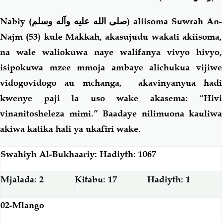
Nabiy (
صلى الله عليه وآله وسلم
) aliisoma Suwrah An-
Najm (53) kule Makkah, akasujudu wakati akiisoma,
na wale waliokuwa naye walifanya vivyo hivyo,
isipokuwa mzee mmoja ambaye alichukua vijiwe
vidogovidogo au mchanga, akavinyanyua hadi
kwenye paji la uso wake akasema: “Hivi
vinanitosheleza mimi.” Baadaye nilimuona kauliwa
akiwa katika hali ya ukafiri wake.
Swahiyh Al-Bukhaariy: Hadiyth: 1067
Mjalada: 2
Kitabu: 17
Hadiyth: 1
02-Mlango