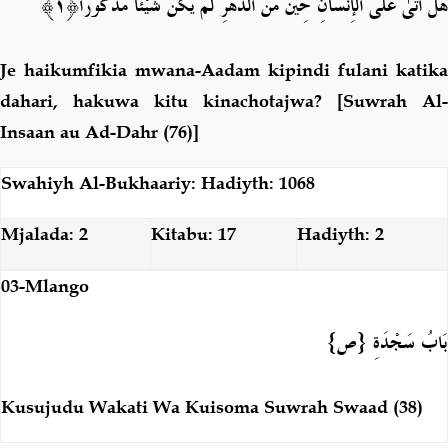
هَلْ أَتَىٰ عَلَى الْإِنسَانِ حِينٌ مِّنَ الدَّهْرِ لَمْ يَكُن شَيْئًا مَّذْكُورًا﴿١﴾
Je haikumfikia mwana-Aadam kipindi fulani katika
dahari, hakuwa kitu kinachotajwa?
[
Suwrah Al-
Insaan au Ad-Dahr (76)]
Swahiyh Al-Bukhaariy: Hadiyth: 1068
Mjalada: 2
Kitabu: 17
Hadiyth: 2
03-Mlango
بَابُ سَجْدَةِ {ص}
Kusujudu Wakati Wa Kuisoma Suwrah Swaad (38)