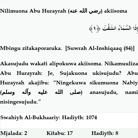
Nilimuona Abu Hurayrah
(رضي الله عنه)
akiisoma
إِذَا السَّمَاءُ انشَقَّتْ ﴿١﴾
Mbingu zitakaporaruka.
[Suwrah Al-Inshiqaaq (84)]
Akasujudu wakati alipokuwa akiisoma. Nikamuuliza
Abu Hurayrah: Je, Sujakuona ukisujudu? Abu
Hurayrah akajibu: “Ningekuwa sikumuona Nabiy
(
صلى الله عليه وآله وسلم
) anasujudu, nam
nisingesujudu.”
Swahiyh Al-Bukhaariy: Hadiyth: 1074
Mjalada: 2
Kitabu: 17
Hadiyth: 8