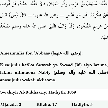
حَدَّثَنَا سُلَيْمَانُ بْنُ حَرْبٍ، وَأَبُو النُّعْمَانِ، قَالاَ حَدَّثَنَا حَمَّادٌ، عَنْ أَيُّوبَ،
عَنْ عِكْرِمَةَ، عَنِ ابْنِ عَبَّاسٍ ـ رضى الله عنهما ـ قَالَ ‏{‏ص‏}‏ لَيْسَ
مِنْ عَزَائِمِ السُّجُودِ، وَقَدْ رَأَيْتُ النَّبِيَّ صلى الله عليه وسلم يَسْجُدُ
فِيهَا‏.‏
Amesimulia Ibn ‘Abbaas
(رضي الله عنهما)
:
Kusujudu katika Suwrah ya Swaad (38) siyo lazima,
lakini nilimuona Nabiy (
صلى الله عليه وآله وسلم
anasujudu wakati akiisoma.
Swahiyh Al-Bukhaariy: Hadiyth: 1069
Mjalada: 2
Kitabu: 17
Hadiyth: 3