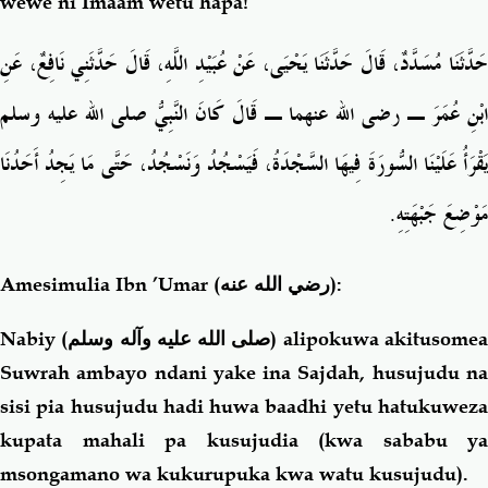
wewe ni Imaam wetu hapa!”
حَدَّثَنَا مُسَدَّدٌ، قَالَ حَدَّثَنَا يَحْيَى، عَنْ عُبَيْدِ اللَّهِ، قَالَ حَدَّثَنِي نَافِعٌ، عَنِ
ابْنِ عُمَرَ ـ رضى الله عنهما ـ قَالَ كَانَ النَّبِيُّ صلى الله عليه وسلم
يَقْرَأُ عَلَيْنَا السُّورَةَ فِيهَا السَّجْدَةُ، فَيَسْجُدُ وَنَسْجُدُ، حَتَّى مَا يَجِدُ أَحَدُنَا
مَوْضِعَ جَبْهَتِهِ‏.‏
Amesimulia Ibn ’Umar
(رضي الله عنه)
:
Nabiy (
صلى الله عليه وآله وسلم
) alipokuwa akitusome
Suwrah ambayo ndani yake ina Sajdah, husujudu na
sisi pia husujudu hadi huwa baadhi yetu hatukuweza
kupata mahali pa kusujudia (kwa sababu ya
msongamano wa kukurupuka kwa watu kusujudu).