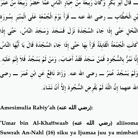
ـ قَالَ أَبُو بَكْرٍ وَكَانَ رَبِيعَةُ مِنْ خِيَارِ النَّاسِ عَمَّا حَضَرَ رَبِيعَةُ مِنْ عُمَرَ
بْنِ الْخَطَّابِ ـ رضى الله عنه ـ قَرَأَ يَوْمَ الْجُمُعَةِ عَلَى الْمِنْبَرِ بِسُورَةِ
النَّحْلِ حَتَّى إِذَا جَاءَ السَّجْدَةَ نَزَلَ فَسَجَدَ وَسَجَدَ النَّاسُ، حَتَّى إِذَا
كَانَتِ الْجُمُعَةُ الْقَابِلَةُ قَرَأَ بِهَا حَتَّى إِذَا جَاءَ السَّجْدَةَ قَالَ يَا أَيُّهَا النَّاسُ
إِنَّا نَمُرُّ بِالسُّجُودِ فَمَنْ سَجَدَ فَقَدْ أَصَابَ، وَمَنْ لَمْ يَسْجُدْ فَلاَ إِثْمَ عَلَيْهِ‏.‏
وَلَمْ يَسْجُدْ عُمَرُ ـ رضى الله عنه‏.‏ وَزَادَ نَافِعٌ عَنِ ابْنِ عُمَرَ ـ رضى
الله عنهما إِنَّ اللَّهَ لَمْ يَفْرِضِ السُّجُودَ إِلاَّ أَنْ نَشَاءَ‏.‏
Amesimulia Rabiy’ah
(رضي الله عنه)
:
’Umar bin Al-Khattwaab
(رضي الله عنه)
aliisom
Suwrah An-Nahl (16) siku ya Ijumaa juu ya mimbari