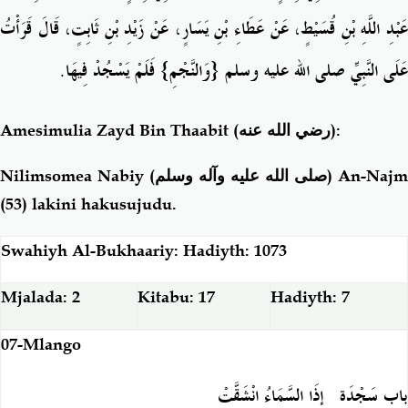
عَبْدِ اللَّهِ بْنِ قُسَيْطٍ، عَنْ عَطَاءِ بْنِ يَسَارٍ، عَنْ زَيْدِ بْنِ ثَابِتٍ، قَالَ قَرَأْتُ
عَلَى النَّبِيِّ صلى الله عليه وسلم ‏{‏وَالنَّجْمِ‏}‏ فَلَمْ يَسْجُدْ فِيهَا‏.‏
Amesimulia Zayd Bin Thaabit
(رضي الله عنه)
:
Nilimsomea Nabiy (
صلى الله عليه وآله وسلم
) An-Najm
(53) lakini hakusujudu.
Swahiyh Al-Bukhaariy: Hadiyth: 1073
Mjalada: 2
Kitabu: 17
Hadiyth: 7
07-Mlango
باب سَجْدَةِ ‏
إِذَا السَّمَاءُ انْشَقَّتْ‏