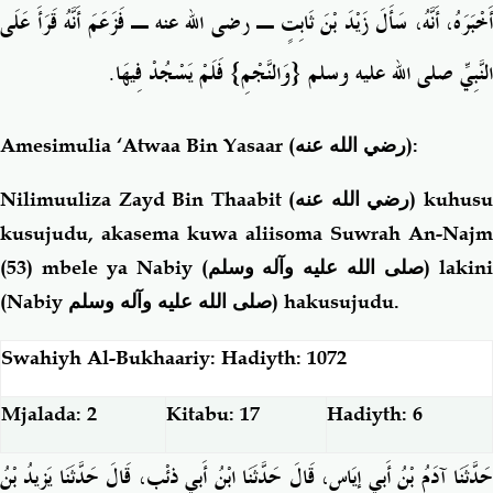
أَخْبَرَهُ، أَنَّهُ، سَأَلَ زَيْدَ بْنَ ثَابِتٍ ـ رضى الله عنه ـ فَزَعَمَ أَنَّهُ قَرَأَ عَلَى
النَّبِيِّ صلى الله عليه وسلم ‏{‏وَالنَّجْمِ‏}‏ فَلَمْ يَسْجُدْ فِيهَا‏.‏
Amesimulia ‘Atwaa Bin Yasaar
(رضي الله عنه)
:
Nilimuuliza Zayd Bin Thaabit
(رضي الله عنه)
kuhus
kusujudu, akasema kuwa aliisoma Suwrah An-Najm
(53) mbele ya Nabiy (
صلى الله عليه وآله وسلم
) lakin
(Nabiy
صلى الله عليه وآله وسلم
) hakusujudu.
Swahiyh Al-Bukhaariy: Hadiyth: 1072
Mjalada: 2
Kitabu: 17
Hadiyth: 6
حَدَّثَنَا آدَمُ بْنُ أَبِي إِيَاسٍ، قَالَ حَدَّثَنَا ابْنُ أَبِي ذِئْبٍ، قَالَ حَدَّثَنَا يَزِيدُ بْنُ