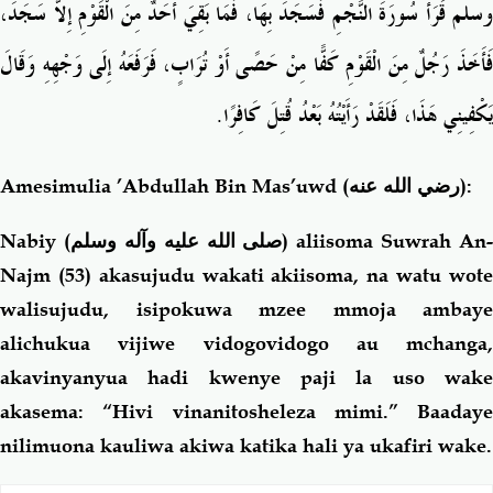
وسلم قَرَأَ سُورَةَ النَّجْمِ فَسَجَدَ بِهَا، فَمَا بَقِيَ أَحَدٌ مِنَ الْقَوْمِ إِلاَّ سَجَدَ،
فَأَخَذَ رَجُلٌ مِنَ الْقَوْمِ كَفًّا مِنْ حَصًى أَوْ تُرَابٍ، فَرَفَعَهُ إِلَى وَجْهِهِ وَقَالَ
يَكْفِينِي هَذَا، فَلَقَدْ رَأَيْتُهُ بَعْدُ قُتِلَ كَافِرًا‏.‏
Amesimulia ’Abdullah Bin Mas’uwd
(رضي الله عنه)
:
Nabiy (
صلى الله عليه وآله وسلم
) aliisoma Suwrah An-
Najm (53) akasujudu wakati akiisoma, na watu wote
walisujudu, isipokuwa mzee mmoja ambaye
alichukua vijiwe vidogovidogo au mchanga,
akavinyanyua hadi kwenye paji la uso wake
akasema: “Hivi vinanitosheleza mimi.” Baadaye
nilimuona kauliwa akiwa katika hali ya ukafiri wake.