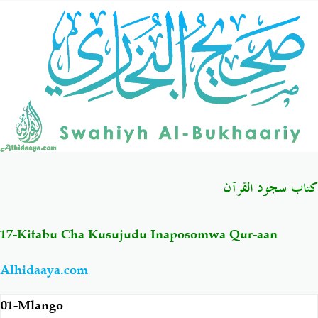
Salaf Wa Ummah
Firaq-Makundi
Fiqh-Ibaadah
Duaa-Adhkaar
Fataawa Za Ulamaa
Kauli Za Salaf
Akhlaaq-Aadaab
Raqaaiq
كتاب سجود القرآن
Familia-Jamii
Maswali-Majibu
17-Kitabu Cha Kusujudu Inaposomwa Qur-aan
Chemsha Bongo
Vitabu
Alhidaaya.com
Mapishi
01-Mlango