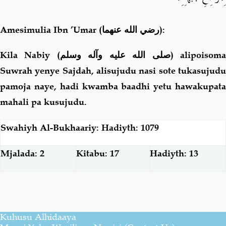
Amesimulia Ibn ’Umar
(رضي الله عنهما)
:
Kila Nabiy (
صلى الله عليه وآله وسلم
) alipoisom
Suwrah yenye Sajdah, alisujudu nasi sote tukasujudu
pamoja naye, hadi kwamba baadhi yetu hawakupata
mahali pa kusujudu.
Swahiyh Al-Bukhaariy: Hadiyth: 1079
Mjalada: 2
Kitabu: 17
Hadiyth: 13
Kuhusu Alhidaaya