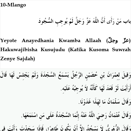
10-Mlango
باب مَنْ رَأَى أَنَّ اللَّهَ عَزَّ وَجَلَّ لَمْ يُوجِبِ السُّجُودَ
Yeyote Anayedhania Kwamba Allaah (
عزّ وجلّ
)
Hakuwajibisha Kusujudu (Katika Kusoma Suwrah
Zenye Sajdah)
وَقِيلَ لِعِمْرَانَ بْنِ حُصَيْنٍ الرَّجُلُ يَسْمَعُ السَّجْدَةَ وَلَمْ يَجْلِسْ لَهَا قَالَ
.
أَرَأَيْتَ لَوْ قَعَدَ لَهَا كَأَنَّهُ لاَ يُوجِبُهُ عَلَيْهِ
.
وَقَالَ سَلْمَانُ مَا لِهَذَا غَدَوْنَا
.
وَقَالَ عُثْمَانُ رَضِيَ اللَّهُ عَنْهُ إِنَّمَا السَّجْدَةُ عَلَى مَنِ اسْتَمَعَهَا
وَقَالَ الزُّهْرِيُّ لاَ يَسْجُدُ إِلاَّ أَنْ يَكُونَ طَاهِرًا، فَإِذَا سَجَدْتَ وَأَنْتَ فِي