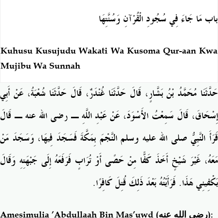
باب مَا جَاءَ فِي سُجُودِ الْقُرْآنِ وَسُنَّتِهَا
Kuhusu Kusujudu Wakati Wa Kusoma Qur-aan Kwa
Mujibu Wa Sunnah
حَدَّثَنَا مُحَمَّدُ بْنُ بَشَّارٍ، قَالَ حَدَّثَنَا غُنْدَرٌ، قَالَ حَدَّثَنَا شُعْبَةُ، عَنْ أَبِي
إِسْحَاقَ، قَالَ سَمِعْتُ الأَسْوَدَ، عَنْ عَبْدِ اللَّهِ ـ رضى الله عنه ـ قَالَ
قَرَأَ النَّبِيُّ صلى الله عليه وسلم النَّجْمَ بِمَكَّةَ فَسَجَدَ فِيهَا، وَسَجَدَ مَنْ
مَعَهُ، غَيْرَ شَيْخٍ أَخَذَ كَفًّا مِنْ حَصًى أَوْ تُرَابٍ فَرَفَعَهُ إِلَى جَبْهَتِهِ وَقَالَ
يَكْفِينِي هَذَا‏.‏ فَرَأَيْتُهُ بَعْدَ ذَلِكَ قُتِلَ كَافِرًا‏.‏
Amesimulia ’Abdullaah Bin Mas’uwd
(رضي الله عنه)
: