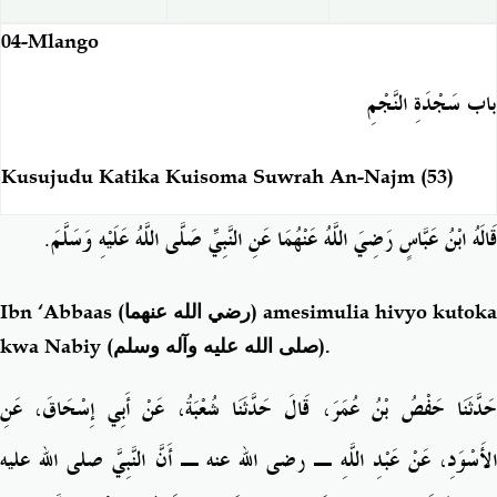
04-Mlango
باب سَجْدَةِ النَّجْمِ
Kusujudu Katika Kuisoma Suwrah An-Najm (53)
.
قَالَهُ ابْنُ عَبَّاسٍ رَضِيَ اللَّهُ عَنْهُمَا عَنِ النَّبِيِّ صَلَّى اللَّهُ عَلَيْهِ وَسَلَّمَ
Ibn ‘Abbaas
(رضي الله عنهما)
amesimulia hivyo kutoka
kwa Nabiy (
صلى الله عليه وآله وسلم
).
حَدَّثَنَا حَفْصُ بْنُ عُمَرَ، قَالَ حَدَّثَنَا شُعْبَةُ، عَنْ أَبِي إِسْحَاقَ، عَنِ
الأَسْوَدِ، عَنْ عَبْدِ اللَّهِ ـ رضى الله عنه ـ أَنَّ النَّبِيَّ صلى الله عليه