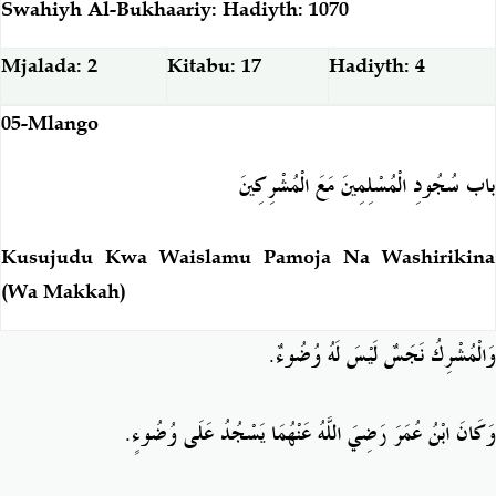
Swahiyh Al-Bukhaariy: Hadiyth: 1070
Mjalada: 2
Kitabu: 17
Hadiyth: 4
05-Mlango
باب سُجُودِ الْمُسْلِمِينَ مَعَ الْمُشْرِكِينَ
Kusujudu Kwa Waislamu Pamoja Na Washirikina
(Wa Makkah)
وَالْمُشْرِكُ نَجَسٌ لَيْسَ لَهُ وُضُوءٌ.
.
وَكَانَ ابْنُ عُمَرَ رَضِيَ اللَّهُ عَنْهُمَا يَسْجُدُ عَلَى وُضُوءٍ