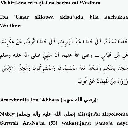
Mshirikina ni najisi na hachukui Wudhuu
Ibn ‘Umar alikuwa akisujudu bila kuchukua
Wudhuu.
حَدَّثَنَا مُسَدَّدٌ، قَالَ حَدَّثَنَا عَبْدُ الْوَارِثِ، قَالَ حَدَّثَنَا أَيُّوبُ، عَنْ عِكْرِمَةَ،
عَنِ ابْنِ عَبَّاسٍ ـ رضى الله عنهما أَنَّ النَّبِيَّ صلى الله عليه وسلم
سَجَدَ بِالنَّجْمِ وَسَجَدَ مَعَهُ الْمُسْلِمُونَ وَالْمُشْرِكُونَ وَالْجِنُّ وَالإِنْسُ‏.‏
وَرَوَاهُ ابْنُ طَهْمَانَ عَنْ أَيُّوبَ‏.‏
Amesimulia Ibn ‘Abbaas
(رضي الله عنهما)
:
Nabiy (
صلى الله عليه وآله وسلم
) alisujudu alipoisom
Suwrah An-Najm (53) wakasujudu pamoja naye