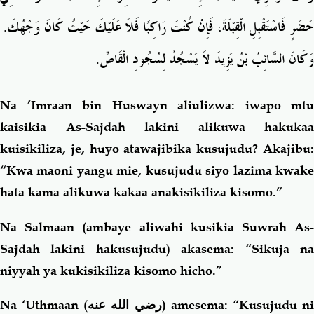
.
حَضَرٍ فَاسْتَقْبِلِ الْقِبْلَةَ، فَإِنْ كُنْتَ رَاكِبًا فَلاَ عَلَيْكَ حَيْثُ كَانَ وَجْهُكَ
.
وَكَانَ السَّائِبُ بْنُ يَزِيدَ لاَ يَسْجُدُ لِسُجُودِ الْقَاصِّ
Na ’Imraan bin Huswayn aliulizwa: iwapo mtu
kaisikia As-Sajdah lakini alikuwa hakukaa
kuisikiliza, je, huyo atawajibika kusujudu? Akajibu:
“Kwa maoni yangu mie, kusujudu siyo lazima kwake
hata kama alikuwa kakaa anakisikiliza kisomo.”
Na Salmaan (ambaye aliwahi kusikia Suwrah As-
Sajdah lakini hakusujudu) akasema: “Sikuja na
niyyah ya kukisikiliza kisomo hicho.”
Na ‘Uthmaan
(رضي الله عنه)
amesema: “Kusujudu n