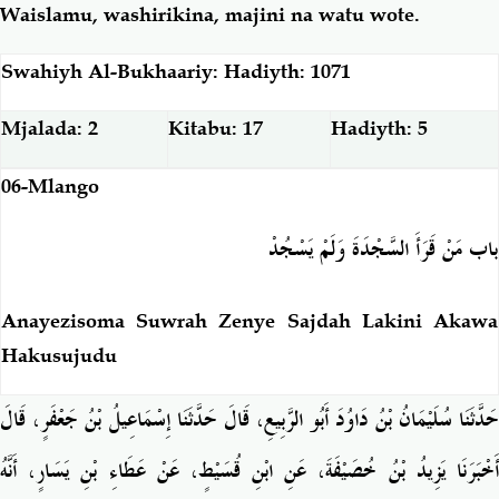
Waislamu, washirikina, majini na watu wote.
Swahiyh Al-Bukhaariy: Hadiyth: 1071
Mjalada: 2
Kitabu: 17
Hadiyth: 5
06-Mlango
باب مَنْ قَرَأَ السَّجْدَةَ وَلَمْ يَسْجُدْ
Anayezisoma Suwrah Zenye Sajdah Lakini Akawa
Hakusujudu
حَدَّثَنَا سُلَيْمَانُ بْنُ دَاوُدَ أَبُو الرَّبِيعِ، قَالَ حَدَّثَنَا إِسْمَاعِيلُ بْنُ جَعْفَرٍ، قَالَ
أَخْبَرَنَا يَزِيدُ بْنُ خُصَيْفَةَ، عَنِ ابْنِ قُسَيْطٍ، عَنْ عَطَاءِ بْنِ يَسَارٍ، أَنَّهُ