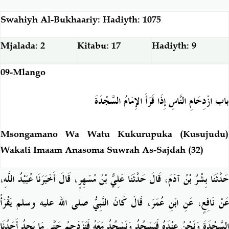
Swahiyh Al-Bukhaariy: Hadiyth: 1075
Mjalada: 2
Kitabu: 17
Hadiyth: 9
09-Mlango
باب ازْدِحَامِ النَّاسِ إِذَا قَرَأَ الإِمَامُ السَّجْدَةَ
Msongamano Wa Watu Kukurupuka (Kusujudu)
Wakati Imaam Anasoma Suwrah As-Sajdah (32)
حَدَّثَنَا بِشْرُ بْنُ آدَمَ، قَالَ حَدَّثَنَا عَلِيُّ بْنُ مُسْهِرٍ، قَالَ أَخْبَرَنَا عُبَيْدُ اللَّهِ،
عَنْ نَافِعٍ، عَنِ ابْنِ عُمَرَ، قَالَ كَانَ النَّبِيُّ صلى الله عليه وسلم يَقْرَأُ
السَّجْدَةَ وَنَحْنُ عِنْدَهُ فَيَسْجُدُ وَنَسْجُدُ مَعَهُ فَنَزْدَحِمُ حَتَّى مَا يَجِدُ أَحَدُنَا