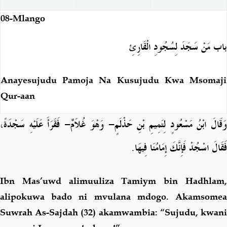
08-Mlango
باب مَنْ سَجَدَ لِسُجُودِ الْقَارِئِ
Anayesujudu Pamoja Na Kusujudu Kwa Msomaji
Qur-aan
فَقَرَأَ عَلَيْهِ سَجْدَةً،
-
َقَالَ ابْنُ مَسْعُودٍ لِتَمِيمِ بْنِ حَذْلَمٍ- وَهْوَ غُلاَمٌ
.
فَقَالَ اسْجُدْ فَإِنَّكَ إِمَامُنَا فِيهَا
Ibn Mas’uwd alimuuliza Tamiym bin Hadhlam,
alipokuwa bado ni mvulana mdogo. Akamsomea
Suwrah As-Sajdah (32) akamwambia: “Sujudu, kwani