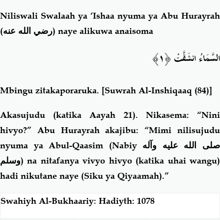
Niliswali Swalaah ya ‘Ishaa nyuma ya Abu Hurayrah
(رضي الله عنه)
naye alikuwa anaisoma
السَّمَاءُ انشَقَّتْ ﴿١﴾
Mbingu zitakaporaruka.
[Suwrah Al-Inshiqaaq (84)]
Akasujudu (katika Aayah 21). Nikasema: “Nini
hivyo?” Abu Hurayrah akajibu: “Mimi nilisujudu
nyuma ya Abul-Qaasim (Nabiy
لى الله عليه وآله
وسلم
) na nitafanya vivyo hivyo (katika uhai wangu)
hadi nikutane naye (Siku ya Qiyaamah).”
Swahiyh Al-Bukhaariy: Hadiyth: 1078