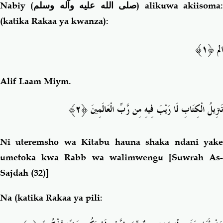
Nabiy (
صلى الله عليه وآله وسلم
) alikuwa akiisoma
(katika Rakaa ya kwanza):
الم ﴿١﴾
Alif Laam Miym.
تَنزِيلُ الْكِتَابِ لَا رَيْبَ فِيهِ مِن رَّبِّ الْعَالَمِينَ ﴿٢﴾
Ni uteremsho wa Kitabu hauna shaka ndani yake
umetoka kwa Rabb wa walimwengu [
Suwrah As
Sajdah (32)]
Na (katika Rakaa ya pili: