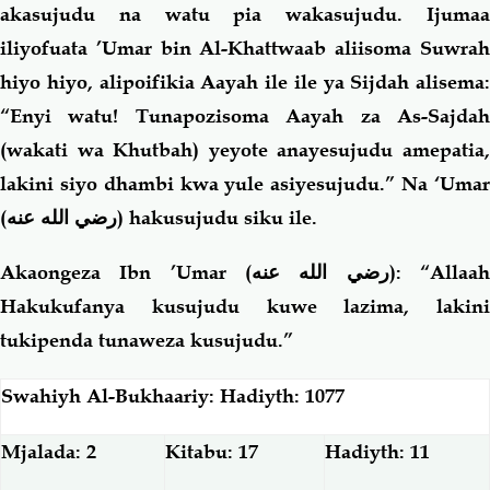
akasujudu na watu pia wakasujudu. Ijumaa
iliyofuata ’Umar bin Al-Khattwaab aliisoma Suwrah
hiyo hiyo, alipoifikia Aayah ile ile ya Sijdah alisema:
“Enyi watu! Tunapozisoma Aayah za As-Sajdah
(wakati wa Khutbah) yeyote anayesujudu amepatia,
lakini siyo dhambi kwa yule asiyesujudu.” Na ‘Umar
(رضي الله عنه)
hakusujudu siku ile.
Akaongeza Ibn ’Umar
(رضي الله عنه)
: “Allaa
Hakukufanya kusujudu kuwe lazima, lakini
tukipenda tunaweza kusujudu.”
Swahiyh Al-Bukhaariy: Hadiyth: 1077
Mjalada: 2
Kitabu: 17
Hadiyth: 11