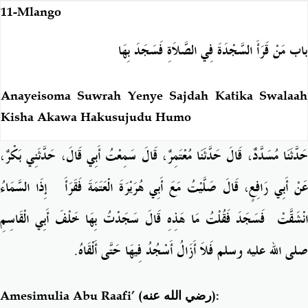
11-Mlango
باب مَنْ قَرَأَ السَّجْدَةَ فِي الصَّلاَةِ فَسَجَدَ بِهَا
Anayeisoma Suwrah Yenye Sajdah Katika Swalaah
Kisha Akawa Hakusujudu Humo
حَدَّثَنَا مُسَدَّدٌ، قَالَ حَدَّثَنَا مُعْتَمِرٌ، قَالَ سَمِعْتُ أَبِي قَالَ، حَدَّثَنِي بَكْرٌ،
َنْ أَبِي رَافِعٍ، قَالَ صَلَّيْتُ مَعَ أَبِي هُرَيْرَةَ الْعَتَمَةَ فَقَرَأَ ‏
إِذَا السَّمَاءُ
نْشَقَّتْ
فَسَجَدَ فَقُلْتُ مَا هَذِهِ قَالَ سَجَدْتُ بِهَا خَلْفَ أَبِي الْقَاسِمِ
صلى الله عليه وسلم فَلاَ أَزَالُ أَسْجُدُ فِيهَا حَتَّى أَلْقَاهُ‏.‏
Amesimulia Abu Raafi’
(رضي الله عنه)
: