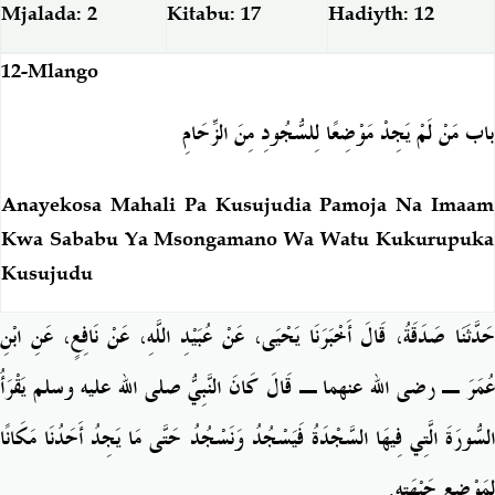
Mjalada: 2
Kitabu: 17
Hadiyth: 12
12-Mlango
باب مَنْ لَمْ يَجِدْ مَوْضِعًا لِلسُّجُودِ مِنَ الزِّحَامِ
Anayekosa Mahali Pa Kusujudia Pamoja Na Imaam
Kwa Sababu Ya Msongamano Wa Watu Kukurupuka
Kusujudu
حَدَّثَنَا صَدَقَةُ، قَالَ أَخْبَرَنَا يَحْيَى، عَنْ عُبَيْدِ اللَّهِ، عَنْ نَافِعٍ، عَنِ ابْنِ
عُمَرَ ـ رضى الله عنهما ـ قَالَ كَانَ النَّبِيُّ صلى الله عليه وسلم يَقْرَأُ
السُّورَةَ الَّتِي فِيهَا السَّجْدَةُ فَيَسْجُدُ وَنَسْجُدُ حَتَّى مَا يَجِدُ أَحَدُنَا مَكَانًا
لِمَوْضِعِ جَبْهَتِهِ‏.