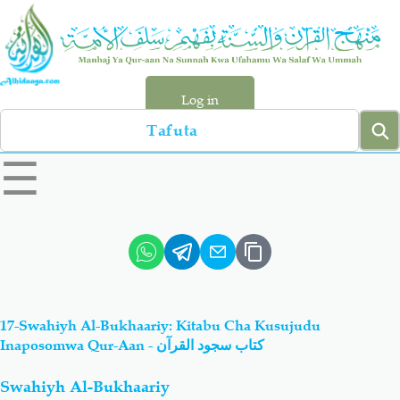
Skip
to
main
content
Log in
Search
left
☰
sidebar
menu
Qur-aan
Hadiyth
Sunnah
Tawhiyd
17-Swahiyh Al-Bukhaariy: Kitabu Cha Kusujudu
Aqiydah
Manhaj
Inaposomwa Qur-Aan - كتاب سجود القرآن
Swahiyh Al-Bukhaariy
Shirki & Kufru
Bid-'ah (Uzushi)