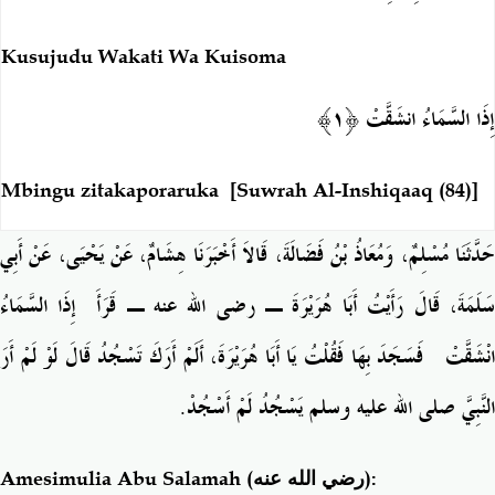
Kusujudu Wakati Wa Kuisoma
إ
ِذَا السَّمَاءُ انشَقَّتْ ﴿١﴾
Mbingu zitakaporaruka
[Suwrah Al-Inshiqaaq (84)]
حَدَّثَنَا مُسْلِمٌ، وَمُعَاذُ بْنُ فَضَالَةَ، قَالاَ أَخْبَرَنَا هِشَامٌ، عَنْ يَحْيَى، عَنْ أَبِي
َلَمَةَ، قَالَ رَأَيْتُ أَبَا هُرَيْرَةَ ـ رضى الله عنه ـ قَرَأَ
‏إِذَا السَّمَاءُ
نْشَقَّتْ‏
‏ فَسَجَدَ بِهَا فَقُلْتُ يَا أَبَا هُرَيْرَةَ، أَلَمْ أَرَكَ تَسْجُدُ قَالَ لَوْ لَمْ أَرَ
النَّبِيَّ صلى الله عليه وسلم يَسْجُدُ لَمْ أَسْجُدْ‏.‏
Amesimulia Abu Salamah
(رضي الله عنه)
: