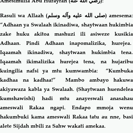
Amesimulia Abu Hurayrah
(رضي الله عنه)
:
Rasuli wa Allaah (
صلى الله عليه وآله وسلم
) amesema:
“Adhaan ya Swalaah ikinadiwa, shaytwaan hukimbia
zake huku akitoa mashuzi ili asiweze kusikia
Adhaan. Pindi Adhaan inapomalizika, hurejea.
Iqaamah ikinadiwa, shaytwaan hukimbia tena.
Iqaamah ikimalizika hurejea tena, na hujaribu
kuingilia nafsi ya mtu kumwambia: “Kumbuka
kadhaa na kadhaa!” Mambo ambayo hakuwa
akiyawaza kabla ya Swalaah. (Shaytwaan huendelea
kumshawishi) hadi mtu anayeswali anasahau
ameswali Rakaa ngapi. Endapo mmoja wenu
hakumbuki kama ameswali Rakaa tatu au nne, basi
alete Sijdah mbili za Sahw wakati amekaa.