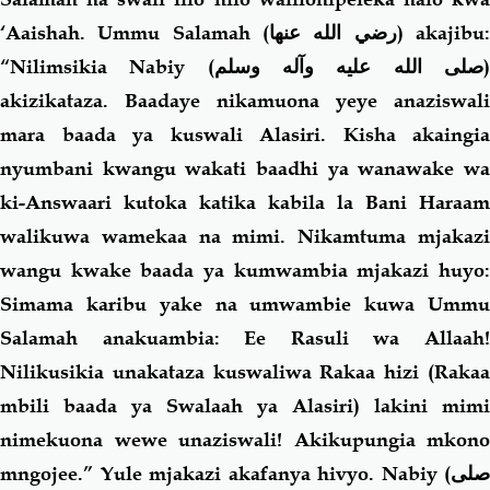
‘Aaishah. Ummu Salamah
(رضي الله عنها)
akajibu
“Nilimsikia Nabiy (
صلى الله عليه وآله وسلم
akizikataza. Baadaye nikamuona yeye anaziswali
mara baada ya kuswali Alasiri. Kisha akaingia
nyumbani kwangu wakati baadhi ya wanawake wa
ki-Answaari kutoka katika kabila la Bani Haraam
walikuwa wamekaa na mimi. Nikamtuma mjakazi
wangu kwake baada ya kumwambia mjakazi huyo:
Simama karibu yake na umwambie kuwa Ummu
Salamah anakuambia: Ee Rasuli wa Allaah!
Nilikusikia unakataza kuswaliwa Rakaa hizi (Rakaa
mbili baada ya Swalaah ya Alasiri) lakini mimi
nimekuona wewe unaziswali! Akikupungia mkono
mngojee.” Yule mjakazi akafanya hivyo. Nabiy (
صلى