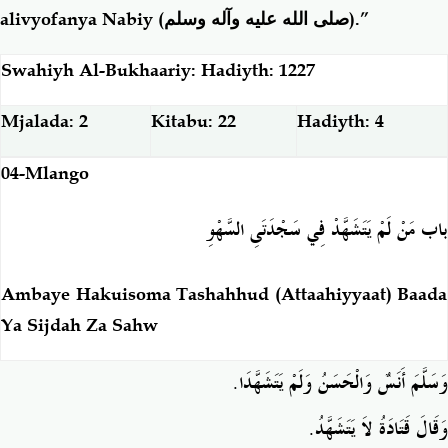
alivyofanya Nabiy (
صلى الله عليه وآله وسلم
).”
Swahiyh Al-Bukhaariy: Hadiyth: 1227
Mjalada: 2
Kitabu: 22
Hadiyth: 4
04-Mlango
باب مَنْ لَمْ يَتَشَهَّدْ فِي سَجْدَتَىِ السَّهْوِ
Ambaye Hakuisoma Tashahhud (Attaahiyyaat) Baada
Ya Sijdah Za Sahw
.
وَسَلَّمَ أَنَسٌ وَالْحَسَنُ وَلَمْ يَتَشَهَّدَا
.
وَقَالَ قَتَادَةُ لاَ يَتَشَهَّدُ