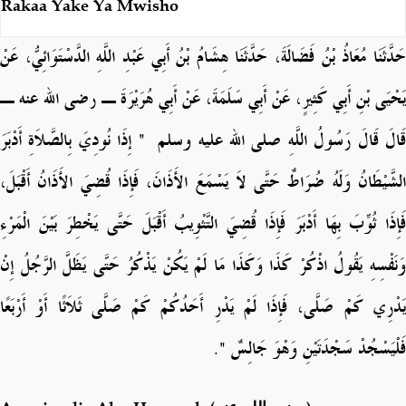
Rakaa Yake Ya Mwisho
حَدَّثَنَا مُعَاذُ بْنُ فَضَالَةَ، حَدَّثَنَا هِشَامُ بْنُ أَبِي عَبْدِ اللَّهِ الدَّسْتَوَائِيُّ، عَنْ
يَحْيَى بْنِ أَبِي كَثِيرٍ، عَنْ أَبِي سَلَمَةَ، عَنْ أَبِي هُرَيْرَةَ ـ رضى الله عنه ـ
‏ إِذَا نُودِيَ بِالصَّلاَةِ أَدْبَرَ
"
َالَ قَالَ رَسُولُ اللَّهِ صلى الله عليه وسلم ‏
الشَّيْطَانُ وَلَهُ ضُرَاطٌ حَتَّى لاَ يَسْمَعَ الأَذَانَ، فَإِذَا قُضِيَ الأَذَانُ أَقْبَلَ،
فَإِذَا ثُوِّبَ بِهَا أَدْبَرَ فَإِذَا قُضِيَ التَّثْوِيبُ أَقْبَلَ حَتَّى يَخْطِرَ بَيْنَ الْمَرْءِ
وَنَفْسِهِ يَقُولُ اذْكُرْ كَذَا وَكَذَا مَا لَمْ يَكُنْ يَذْكُرُ حَتَّى يَظَلَّ الرَّجُلُ إِنْ
يَدْرِي كَمْ صَلَّى، فَإِذَا لَمْ يَدْرِ أَحَدُكُمْ كَمْ صَلَّى ثَلاَثًا أَوْ أَرْبَعًا
‏‏.‏
"
فَلْيَسْجُدْ سَجْدَتَيْنِ وَهْوَ جَالِسٌ ‏