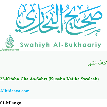
Salaf Wa Ummah
Firaq-Makundi
Fiqh-Ibaadah
Duaa-Adhkaar
Fataawa Za Ulamaa
Kauli Za Salaf
Akhlaaq-Aadaab
Raqaaiq
كِتابُ السّهو
Familia-Jamii
Maswali-Majibu
22-Kitabu Cha As-Sahw (Kusahu Katika Swalaah)
Chemsha Bongo
Vitabu
Alhidaaya.com
Mapishi
01-Mlango