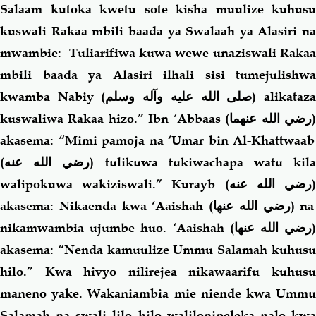
Salaam kutoka kwetu sote kisha muulize kuhusu
kuswali Rakaa mbili baada ya Swalaah ya Alasiri na
mwambie: Tuliarifiwa kuwa wewe unaziswali Rakaa
mbili baada ya Alasiri ilhali sisi tumejulishwa
kwamba Nabiy (
صلى الله عليه وآله وسلم
) alikataz
kuswaliwa Rakaa hizo.” Ibn ‘Abbaas
(رضي الله عنهما
akasema: “Mimi pamoja na ‘Umar bin Al-Khattwaab
(رضي الله عنه)
tulikuwa tukiwachapa watu kil
walipokuwa wakiziswali.” Kurayb
(رضي الله عنه
akasema: Nikaenda kwa ‘Aaishah
(رضي الله عنها)
na
nikamwambia ujumbe huo. ‘Aaishah
(رضي الله عنها
akasema: “Nenda kamuulize Ummu Salamah kuhusu
hilo.” Kwa hivyo nilirejea nikawaarifu kuhusu
maneno yake. Wakaniambia mie niende kwa Ummu
Salamah na swali lilo hilo walilonipeleka nalo kwa