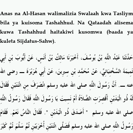
Anas na Al-Hasan walimalizia Swalaah kwa Tasliym
bila ya kuisoma Tashahhud. Na Qataadah alisema
kuwa Tashahhud haitakiwi kusomwa (baada ya
kuleta Sijdatus-Sahw).
حَدَّثَنَا عَبْدُ اللَّهِ بْنُ يُوسُفَ، أَخْبَرَنَا مَالِكُ بْنُ أَنَسٍ، عَنْ أَيُّوبَ بْنِ أَبِي
تَمِيمَةَ السَّخْتِيَانِيِّ، عَنْ مُحَمَّدِ بْنِ سِيرِينَ، عَنْ أَبِي هُرَيْرَةَ ـ رضى الله
عنه ـ‏.‏ أَنَّ رَسُولَ اللَّهِ صلى الله عليه وسلم انْصَرَفَ مِنِ اثْنَتَيْنِ فَقَالَ
لَهُ ذُو الْيَدَيْنِ أَقُصِرَتِ الصَّلاَةُ أَمْ نَسِيتَ يَا رَسُولَ اللَّهِ فَقَالَ رَسُولُ اللَّهِ
‏‏.‏ فَقَالَ النَّاسُ نَعَمْ‏.‏ فَقَامَ
"
‏ أَصَدَقَ ذُو الْيَدَيْنِ ‏
"
لى الله عليه وسلم ‏
رَسُولُ اللَّهِ صلى الله عليه وسلم فَصَلَّى اثْنَتَيْنِ أُخْرَيَيْنِ ثُمَّ سَلَّمَ ثُمَّ كَبَّرَ