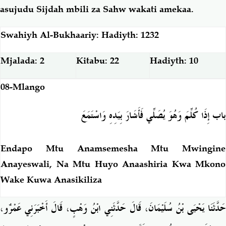
asujudu Sijdah mbili za Sahw wakati amekaa.
Swahiyh Al-Bukhaariy: Hadiyth: 1232
Mjalada: 2
Kitabu: 22
Hadiyth: 10
08-Mlango
باب إِذَا كُلِّمَ وَهُوَ يُصَلِّي فَأَشَارَ بِيَدِهِ وَاسْتَمَعَ
Endapo Mtu Anamsemesha Mtu Mwingine
Anayeswali, Na Mtu Huyo Anaashiria Kwa Mkono
Wake Kuwa Anasikiliza
حَدَّثَنَا يَحْيَى بْنُ سُلَيْمَانَ، قَالَ حَدَّثَنِي ابْنُ وَهْبٍ، قَالَ أَخْبَرَنِي عَمْرٌو،