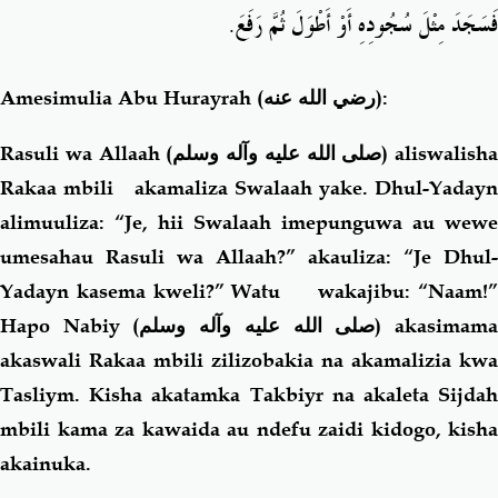
فَسَجَدَ مِثْلَ سُجُودِهِ أَوْ أَطْوَلَ ثُمَّ رَفَعَ‏.‏
Amesimulia Abu Hurayrah
(رضي الله عنه)
:
Rasuli wa Allaah (
صلى الله عليه وآله وسلم
) aliswalisha
Rakaa mbili akamaliza Swalaah yake. Dhul-Yadayn
alimuuliza: “Je, hii Swalaah imepunguwa au wewe
umesahau Rasuli wa Allaah?” akauliza: “Je Dhul-
Yadayn kasema kweli?” Watu wakajibu: “Naam!”
Hapo Nabiy (
صلى الله عليه وآله وسلم
) akasimam
akaswali Rakaa mbili zilizobakia na akamalizia kwa
Tasliym. Kisha akatamka Takbiyr na akaleta Sijdah
mbili kama za kawaida au ndefu zaidi kidogo, kisha
akainuka.