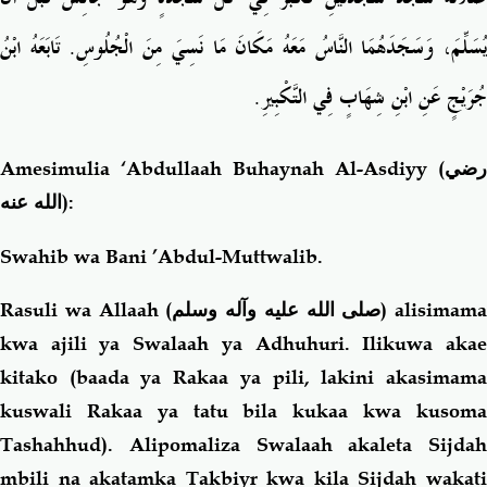
يُسَلِّمَ، وَسَجَدَهُمَا النَّاسُ مَعَهُ مَكَانَ مَا نَسِيَ مِنَ الْجُلُوسِ‏.‏ تَابَعَهُ ابْنُ
جُرَيْجٍ عَنِ ابْنِ شِهَابٍ فِي التَّكْبِيرِ‏.‏
Amesimulia ‘Abdullaah Buhaynah Al-Asdiyy
(رضي
الله عنه)
:
Swahib wa Bani ’Abdul-Muttwalib.
Rasuli wa Allaah (
صلى الله عليه وآله وسلم
) alisimama
kwa ajili ya Swalaah ya Adhuhuri. Ilikuwa akae
kitako (baada ya Rakaa ya pili, lakini akasimama
kuswali Rakaa ya tatu bila kukaa kwa kusoma
Tashahhud). Alipomaliza Swalaah akaleta Sijdah
mbili na akatamka Takbiyr kwa kila Sijdah wakati