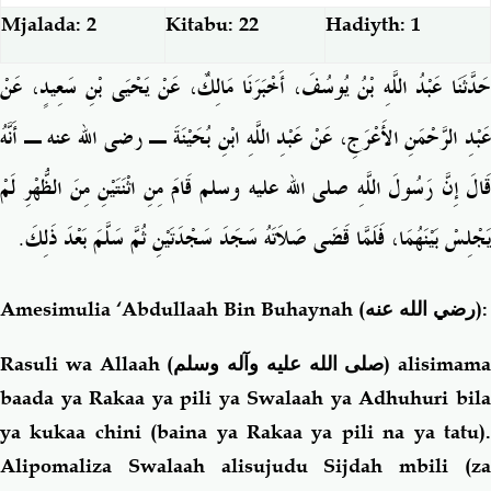
Mjalada: 2
Kitabu: 22
Hadiyth: 1
حَدَّثَنَا عَبْدُ اللَّهِ بْنُ يُوسُفَ، أَخْبَرَنَا مَالِكٌ، عَنْ يَحْيَى بْنِ سَعِيدٍ، عَنْ
عَبْدِ الرَّحْمَنِ الأَعْرَجِ، عَنْ عَبْدِ اللَّهِ ابْنِ بُحَيْنَةَ ـ رضى الله عنه ـ أَنَّهُ
قَالَ إِنَّ رَسُولَ اللَّهِ صلى الله عليه وسلم قَامَ مِنِ اثْنَتَيْنِ مِنَ الظُّهْرِ لَمْ
يَجْلِسْ بَيْنَهُمَا، فَلَمَّا قَضَى صَلاَتَهُ سَجَدَ سَجْدَتَيْنِ ثُمَّ سَلَّمَ بَعْدَ ذَلِكَ‏.‏
Amesimulia ‘Abdullaah Bin Buhaynah
(رضي الله عنه)
:
Rasuli wa Allaah (
صلى الله عليه وآله وسلم
) alisimama
baada ya Rakaa ya pili ya Swalaah ya Adhuhuri bila
ya kukaa chini (baina ya Rakaa ya pili na ya tatu).
Alipomaliza Swalaah alisujudu Sijdah mbili (za