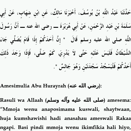
حَدَّثَنَا عَبْدُ اللَّهِ بْنُ يُوسُفَ، أَخْبَرَنَا مَالِكٌ، عَنِ ابْنِ شِهَابٍ، عَنْ أَبِي
سَلَمَةَ بْنِ عَبْدِ الرَّحْمَنِ، عَنْ أَبِي هُرَيْرَةَ ـ رضى الله عنه ـ أَنَّ رَسُولَ
‏ إِنَّ أَحَدَكُمْ إِذَا قَامَ يُصَلِّي جَاءَ
"
للَّهِ صلى الله عليه وسلم قَالَ ‏
الشَّيْطَانُ فَلَبَسَ عَلَيْهِ حَتَّى لاَ يَدْرِيَ كَمْ صَلَّى، فَإِذَا وَجَدَ ذَلِكَ
‏‏.‏
"
أَحَدُكُمْ فَلْيَسْجُدْ سَجْدَتَيْنِ وَهُوَ جَالِسٌ ‏
Amesimulia Abu Hurayrah
(رضي الله عنه)
:
Rasuli wa Allaah (
صلى الله عليه وآله وسلم
) amesema:
“Mmoja wenu anaposimama kuswali, shaytwaan,
huja kumshawishi hadi anasahau ameswali Rakaa
ngapi. Basi pindi mmoja wenu ikimfikia hali hiyo,