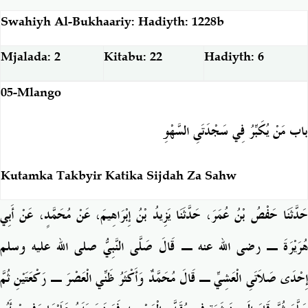
Swahiyh Al-Bukhaariy: Hadiyth: 1228b
Mjalada: 2
Kitabu: 22
Hadiyth: 6
05-Mlango
باب مَنْ يُكَبِّرُ فِي سَجْدَتَىِ السَّهْوِ
Kutamka Takbyir Katika Sijdah Za Sahw
حَدَّثَنَا حَفْصُ بْنُ عُمَرَ، حَدَّثَنَا يَزِيدُ بْنُ إِبْرَاهِيمَ، عَنْ مُحَمَّدٍ، عَنْ أَبِي
هُرَيْرَةَ ـ رضى الله عنه ـ قَالَ صَلَّى النَّبِيُّ صلى الله عليه وسلم
إِحْدَى صَلاَتَىِ الْعَشِيِّ ـ قَالَ مُحَمَّدٌ وَأَكْثَرُ ظَنِّي الْعَصْرَ ـ رَكْعَتَيْنِ ثُمَّ