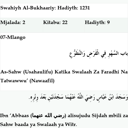
Swahiyh Al-Bukhaariy: Hadiyth: 1231
Mjalada: 2
Kitabu: 22
Hadiyth: 9
07-Mlango
باب السَّهْوِ فِي الْفَرْضِ وَالتَّطَوُّعِ
As-Sahw (Usahaulifu) Katika Swalaah Za Faradhi Na
Tatwawwu’ (Nawaafil)
.
وَسَجَدَ ابْنُ عَبَّاسٍ رَضِيَ اللَّهُ عَنْهُمَا سَجْدَتَيْنِ بَعْدَ وِتْرِهِ
Ibn ‘Abbaas
(رضي الله عنهما)
alisujudu Sijdah mbili za
Sahw baada ya Swalaah ya Witr.