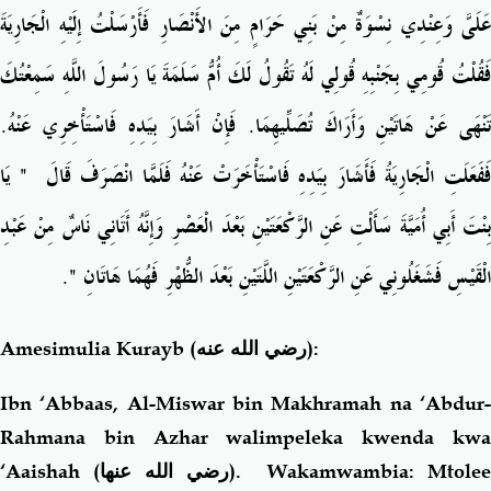
عَلَىَّ وَعِنْدِي نِسْوَةٌ مِنْ بَنِي حَرَامٍ مِنَ الأَنْصَارِ فَأَرْسَلْتُ إِلَيْهِ الْجَارِيَةَ
فَقُلْتُ قُومِي بِجَنْبِهِ قُولِي لَهُ تَقُولُ لَكَ أُمُّ سَلَمَةَ يَا رَسُولَ اللَّهِ سَمِعْتُكَ
تَنْهَى عَنْ هَاتَيْنِ وَأَرَاكَ تُصَلِّيهِمَا‏.‏ فَإِنْ أَشَارَ بِيَدِهِ فَاسْتَأْخِرِي عَنْهُ‏.‏
‏ يَا
"
َفَعَلَتِ الْجَارِيَةُ فَأَشَارَ بِيَدِهِ فَاسْتَأْخَرَتْ عَنْهُ فَلَمَّا انْصَرَفَ قَالَ ‏
بِنْتَ أَبِي أُمَيَّةَ سَأَلْتِ عَنِ الرَّكْعَتَيْنِ بَعْدَ الْعَصْرِ وَإِنَّهُ أَتَانِي نَاسٌ مِنْ عَبْدِ
‏‏.‏
"
الْقَيْسِ فَشَغَلُونِي عَنِ الرَّكْعَتَيْنِ اللَّتَيْنِ بَعْدَ الظُّهْرِ فَهُمَا هَاتَانِ ‏
Amesimulia Kurayb
(رضي الله عنه)
:
Ibn ‘Abbaas, Al-Miswar bin Makhramah na ‘Abdur-
Rahmana bin Azhar walimpeleka kwenda kwa
‘Aaishah
(رضي الله عنها)
. Wakamwambia: Mtolee