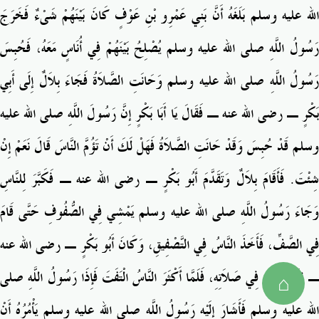
الله عليه وسلم بَلَغَهُ أَنَّ بَنِي عَمْرِو بْنِ عَوْفٍ كَانَ بَيْنَهُمْ شَىْءٌ فَخَرَجَ
رَسُولُ اللَّهِ صلى الله عليه وسلم يُصْلِحُ بَيْنَهُمْ فِي أُنَاسٍ مَعَهُ، فَحُبِسَ
رَسُولُ اللَّهِ صلى الله عليه وسلم وَحَانَتِ الصَّلاَةُ فَجَاءَ بِلاَلٌ إِلَى أَبِي
بَكْرٍ ـ رضى الله عنه ـ فَقَالَ يَا أَبَا بَكْرٍ إِنَّ رَسُولَ اللَّهِ صلى الله عليه
وسلم قَدْ حُبِسَ وَقَدْ حَانَتِ الصَّلاَةُ فَهَلْ لَكَ أَنْ تَؤُمَّ النَّاسَ قَالَ نَعَمْ إِنْ
شِئْتَ‏.‏ فَأَقَامَ بِلاَلٌ وَتَقَدَّمَ أَبُو بَكْرٍ ـ رضى الله عنه ـ فَكَبَّرَ لِلنَّاسِ
وَجَاءَ رَسُولُ اللَّهِ صلى الله عليه وسلم يَمْشِي فِي الصُّفُوفِ حَتَّى قَامَ
فِي الصَّفِّ، فَأَخَذَ النَّاسُ فِي التَّصْفِيقِ، وَكَانَ أَبُو بَكْرٍ ـ رضى الله عنه
ـ لاَ يَلْتَفِتُ فِي صَلاَتِهِ، فَلَمَّا أَكْثَرَ النَّاسُ الْتَفَتَ فَإِذَا رَسُولُ اللَّهِ صلى
⌂
الله عليه وسلم فَأَشَارَ إِلَيْهِ رَسُولُ اللَّهِ صلى الله عليه وسلم يَأْمُرُهُ أَنْ