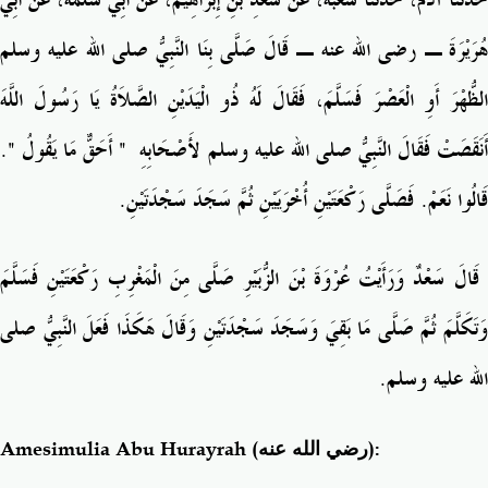
حَدَّثَنَا آدَمُ، حَدَّثَنَا شُعْبَةُ، عَنْ سَعْدِ بْنِ إِبْرَاهِيمَ، عَنْ أَبِي سَلَمَةَ، عَنْ أَبِي
هُرَيْرَةَ ـ رضى الله عنه ـ قَالَ صَلَّى بِنَا النَّبِيُّ صلى الله عليه وسلم
الظُّهْرَ أَوِ الْعَصْرَ فَسَلَّمَ، فَقَالَ لَهُ ذُو الْيَدَيْنِ الصَّلاَةُ يَا رَسُولَ اللَّهَ
‏‏.‏
"
‏ أَحَقٌّ مَا يَقُولُ ‏
"
َنَقَصَتْ فَقَالَ النَّبِيُّ صلى الله عليه وسلم لأَصْحَابِهِ ‏
قَالُوا نَعَمْ‏.‏ فَصَلَّى رَكْعَتَيْنِ أُخْرَيَيْنِ ثُمَّ سَجَدَ سَجْدَتَيْنِ‏.
‏ قَالَ سَعْدٌ وَرَأَيْتُ عُرْوَةَ بْنَ الزُّبَيْرِ صَلَّى مِنَ الْمَغْرِبِ رَكْعَتَيْنِ فَسَلَّمَ
وَتَكَلَّمَ ثُمَّ صَلَّى مَا بَقِيَ وَسَجَدَ سَجْدَتَيْنِ وَقَالَ هَكَذَا فَعَلَ النَّبِيُّ صلى
الله عليه وسلم‏.‏
Amesimulia Abu Hurayrah
(رضي الله عنه)
: