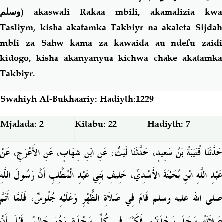
وسلم
) akaswali Rakaa mbili, akamalizia kwa
Tasliym, kisha akatamka Takbiyr na akaleta Sijdah
mbli za Sahw kama za kawaida au ndefu zaidi
kidogo, kisha akanyanyua kichwa chake akatamka
Takbiyr.
Swahiyh Al-Bukhaariy: Hadiyth:1229
Mjalada: 2
Kitabu: 22
Hadiyth: 7
حَدَّثَنَا قُتَيْبَةُ بْنُ سَعِيدٍ، حَدَّثَنَا لَيْثٌ، عَنِ ابْنِ شِهَابٍ، عَنِ الأَعْرَجِ، عَنْ
عَبْدِ اللَّهِ ابْنِ بُحَيْنَةَ الأَسْدِيِّ، حَلِيفِ بَنِي عَبْدِ الْمُطَّلِبِ أَنَّ رَسُولَ اللَّهِ
صلى الله عليه وسلم قَامَ فِي صَلاَةِ الظُّهْرِ وَعَلَيْهِ جُلُوسٌ، فَلَمَّا أَتَمَّ
صَلاَتَهُ سَجَدَ سَجْدَتَيْنِ فَكَبَّرَ فِي كُلِّ سَجْدَةٍ وَهُوَ جَالِسٌ قَبْلَ أَنْ