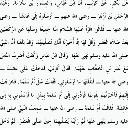
عَنْ بُكَيْرٍ، عَنْ كُرَيْبٍ، أَنَّ ابْنَ عَبَّاسٍ، وَالْمِسْوَرَ بْنَ مَخْرَمَةَ، وَعَبْدَ
الرَّحْمَنِ بْنَ أَزْهَرَ ـ رضى الله عنهم ـ أَرْسَلُوهُ إِلَى عَائِشَةَ ـ رضى
الله عنها ـ فَقَالُوا اقْرَأْ عَلَيْهَا السَّلاَمَ مِنَّا جَمِيعًا وَسَلْهَا عَنِ الرَّكْعَتَيْنِ
بَعْدَ صَلاَةِ الْعَصْرِ وَقُلْ لَهَا إِنَّا أُخْبِرْنَا أَنَّكِ تُصَلِّينَهُمَا وَقَدْ بَلَغَنَا أَنَّ النَّبِيَّ
صلى الله عليه وسلم نَهَى عَنْهَا‏.‏ وَقَالَ ابْنُ عَبَّاسٍ وَكُنْتُ أَضْرِبُ النَّاسَ
مَعَ عُمَرَ بْنِ الْخَطَّابِ عَنْهُمَا‏.‏ فَقَالَ كُرَيْبٌ فَدَخَلْتُ عَلَى عَائِشَةَ ـ
رضى الله عنها ـ فَبَلَّغْتُهَا مَا أَرْسَلُونِي‏.‏ فَقَالَتْ سَلْ أُمَّ سَلَمَةَ‏.‏ فَخَرَجْتُ
إِلَيْهِمْ فَأَخْبَرْتُهُمْ بِقَوْلِهَا فَرَدُّونِي إِلَى أُمِّ سَلَمَةَ بِمِثْلِ مَا أَرْسَلُونِي بِهِ إِلَى
عَائِشَةَ‏.‏ فَقَالَتْ أُمُّ سَلَمَةَ ـ رضى الله عنها ـ سَمِعْتُ النَّبِيَّ صلى الله
عليه وسلم يَنْهَى عَنْهَا ثُمَّ رَأَيْتُهُ يُصَلِّيهِمَا حِينَ صَلَّى الْعَصْرَ، ثُمَّ دَخَلَ