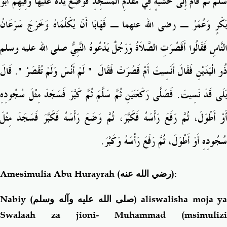
سَلَّمَ ثُمَّ قَامَ إِلَى خَشَبَةٍ فِي مُقَدَّمِ الْمَسْجِدِ فَوَضَعَ يَدَهُ عَلَيْهَا وَفِيهِمْ أَبُو
بَكْرٍ وَعُمَرُ ـ رضى الله عنهما ـ فَهَابَا أَنْ يُكَلِّمَاهُ وَخَرَجَ سَرَعَانُ
النَّاسِ فَقَالُوا أَقَصُرَتِ الصَّلاَةُ وَرَجُلٌ يَدْعُوهُ النَّبِيُّ صلى الله عليه وسلم
‏‏.‏ قَالَ
"
‏ لَمْ أَنْسَ وَلَمْ تُقْصَرْ ‏
"
ُو الْيَدَيْنِ فَقَالَ أَنَسِيتَ أَمْ قَصُرَتْ فَقَالَ ‏
بَلَى قَدْ نَسِيتَ‏.‏ فَصَلَّى رَكْعَتَيْنِ ثُمَّ سَلَّمَ ثُمَّ كَبَّرَ فَسَجَدَ مِثْلَ سُجُودِهِ
أَوْ أَطْوَلَ، ثُمَّ رَفَعَ رَأْسَهُ فَكَبَّرَ، ثُمَّ وَضَعَ رَأْسَهُ فَكَبَّرَ فَسَجَدَ مِثْلَ
سُجُودِهِ أَوْ أَطْوَلَ، ثُمَّ رَفَعَ رَأْسَهُ وَكَبَّرَ‏.‏
Amesimulia Abu Hurayrah
(رضي الله عنه)
:
Nabiy (
صلى الله عليه وآله وسلم
) aliswalisha moja ya
Swalaah za jioni- Muhammad (msimulizi