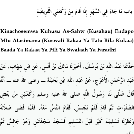
باب مَا جَاءَ فِي السَّهْوِ إِذَا قَامَ مِنْ رَكْعَتَىِ الْفَرِيضَةِ
Kinachosemwa Kuhusu As-Sahw (Kusahau) Endapo
Mtu Atasimama (Kuswali Rakaa Ya Tatu Bila Kukaa)
Baada Ya Rakaa Ya Pili Ya Swalaah Ya Faradhi
حَدَّثَنَا عَبْدُ اللَّهِ بْنُ يُوسُفَ، أَخْبَرَنَا مَالِكُ بْنُ أَنَسٍ، عَنِ ابْنِ شِهَابٍ، عَنْ
عَبْدِ الرَّحْمَنِ الأَعْرَجِ، عَنْ عَبْدِ اللَّهِ ابْنِ بُحَيْنَةَ ـ رضى الله عنه ـ أَنَّهُ
قَالَ صَلَّى لَنَا رَسُولُ اللَّهِ صلى الله عليه وسلم رَكْعَتَيْنِ مِنْ بَعْضِ
الصَّلَوَاتِ ثُمَّ قَامَ فَلَمْ يَجْلِسْ، فَقَامَ النَّاسُ مَعَهُ، فَلَمَّا قَضَى صَلاَتَهُ
وَنَظَرْنَا تَسْلِيمَهُ كَبَّرَ قَبْلَ التَّسْلِيمِ فَسَجَدَ سَجْدَتَيْنِ وَهُوَ جَالِسٌ ثُمَّ