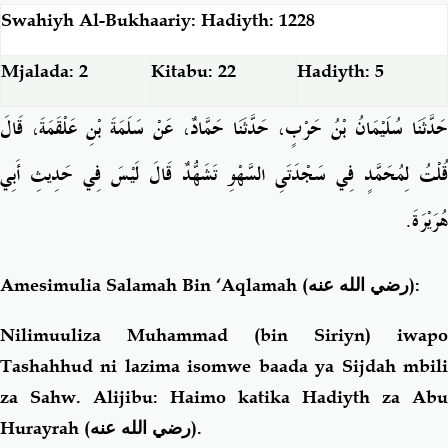
Swahiyh Al-Bukhaariy: Hadiyth: 1228
Mjalada: 2
Kitabu: 22
Hadiyth: 5
حَدَّثَنَا سُلَيْمَانُ بْنُ حَرْبٍ، حَدَّثَنَا حَمَّادٌ، عَنْ سَلَمَةَ بْنِ عَلْقَمَةَ، قَالَ
قُلْتُ لِمُحَمَّدٍ فِي سَجْدَتَىِ السَّهْوِ تَشَهُّدٌ قَالَ لَيْسَ فِي حَدِيثِ أَبِي
هُرَيْرَةَ‏.‏
Amesimulia Salamah Bin ‘Aqlamah
(رضي الله عنه)
:
Nilimuuliza Muhammad (bin Siriyn) iwapo
Tashahhud ni lazima isomwe baada ya Sijdah mbili
za Sahw. Alijibu: Haimo katika Hadiyth za Abu
Hurayrah
(رضي الله عنه)
.