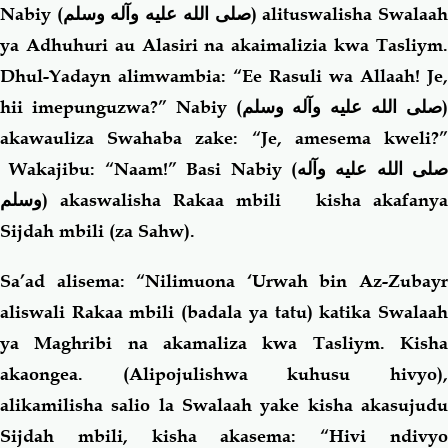
Nabiy (
صلى الله عليه وآله وسلم
) alituswalisha Swalaa
ya Adhuhuri au Alasiri na akaimalizia kwa Tasliym.
Dhul-Yadayn alimwambia: “Ee Rasuli wa Allaah! Je,
hii imepunguzwa?” Nabiy (
صلى الله عليه وآله وسلم
akawauliza Swahaba zake: “Je, amesema kweli?”
Wakajibu: “Naam!” Basi Nabiy (
صلى الله عليه وآله
وسلم
) akaswalisha Rakaa mbili kisha akafanya
Sijdah mbili (za Sahw).
Sa’ad alisema: “Nilimuona ‘Urwah bin Az-Zubayr
aliswali Rakaa mbili (badala ya tatu) katika Swalaah
ya Maghribi na akamaliza kwa Tasliym. Kisha
akaongea. (Alipojulishwa kuhusu hivyo),
alikamilisha salio la Swalaah yake kisha akasujudu
Sijdah mbili, kisha akasema: “Hivi ndivyo