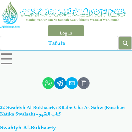
Skip
to
main
content
Log in
Search
left
☰
sidebar
menu
Qur-aan
Hadiyth
Sunnah
Tawhiyd
22-Swahiyh Al-Bukhaariy: Kitabu Cha As-Sahw (Kusahau
Aqiydah
Manhaj
Katika Swalaah) - كتاب السّهو
Swahiyh Al-Bukhaariy
Shirki & Kufru
Bid-'ah (Uzushi)