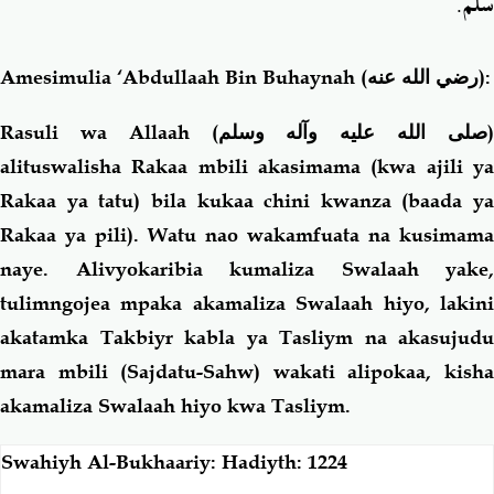
سَلَّمَ‏.‏
Amesimulia ‘Abdullaah Bin Buhaynah
(رضي الله عنه)
:
Rasuli wa Allaah (
صلى الله عليه وآله وسلم
alituswalisha Rakaa mbili akasimama (kwa ajili ya
Rakaa ya tatu) bila kukaa chini kwanza (baada ya
Rakaa ya pili). Watu nao wakamfuata na kusimama
naye. Alivyokaribia kumaliza Swalaah yake,
tulimngojea mpaka akamaliza Swalaah hiyo, lakini
akatamka Takbiyr kabla ya Tasliym na akasujudu
mara mbili (Sajdatu-Sahw) wakati alipokaa, kisha
akamaliza Swalaah hiyo kwa Tasliym.
Swahiyh Al-Bukhaariy: Hadiyth: 1224