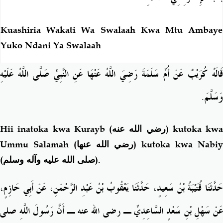
Kuashiria Wakati Wa Swalaah Kwa Mtu Ambaye
Yuko Ndani Ya Swalaah
قَالَهُ كُرَيْبٌ عَنْ أُمِّ سَلَمَةَ رَضِيَ اللَّهُ عَنْهَا عَنِ النَّبِيِّ صَلَّى اللَّهُ عَلَيْهِ
.
وَسَلَّمَ
Hii inatoka kwa Kurayb
(رضي الله عنه)
kutoka kwa
Ummu Salamah
(رضي الله عنها)
kutoka kwa Nabiy
(
صلى الله عليه وآله وسلم
).
حَدَّثَنَا قُتَيْبَةُ بْنُ سَعِيدٍ، حَدَّثَنَا يَعْقُوبُ بْنُ عَبْدِ الرَّحْمَنِ، عَنْ أَبِي حَازِمٍ،
عَنْ سَهْلِ بْنِ سَعْدٍ السَّاعِدِيِّ ـ رضى الله عنه ـ أَنَّ رَسُولَ اللَّهِ صلى