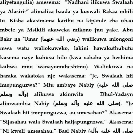
aliyetangulia) amesema: “Nadhani ilikuwa Swalaah
ya Alasiri-” alimaliza baada ya kuswali Rakaa mbili
tu. Kisha akasimama karibu na kipande cha ubao
mbele ya Msikiti akaweka mikono juu yake. Abu
Bakr na ‘Umar
(رضي الله عنهما)
walikuwa miongon
mwa watu waliokuweko, lakini hawakuthubutu
kusema naye kuhusu hilo (kwa sababu ya heshima
kubwa mno wanayomuheshimu). Waliokuwa na
haraka wakatoka nje wakasema: “Je, Swalaah hii
imepunguzwa?” Mtu ambaye Nabiy (
صلى الله عليه
وآله وسلم
) alikuwa akimwita Dhul-Yaday
alimwambia Nabiy (
صلى الله عليه وآله وسلم
): “J
Swalaah hii imepunguzwa, au umesahau?” Akasema:
“Sijasahau wala Swalaah haijapunguzwa.” Akasema:
“Ni kweli umesahau.” Basi Nabiy (
صلى الله عليه وآله