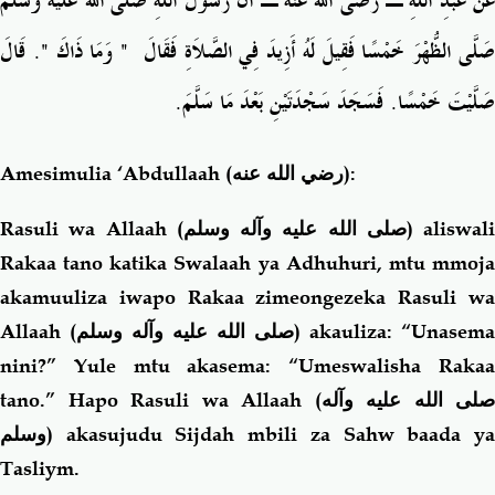
عَنْ عَبْدِ اللَّهِ ـ رضى الله عنه ـ أَنَّ رَسُولَ اللَّهِ صلى الله عليه وسلم
‏‏.‏ قَالَ
"
‏ وَمَا ذَاكَ ‏
"
َلَّى الظُّهْرَ خَمْسًا فَقِيلَ لَهُ أَزِيدَ فِي الصَّلاَةِ فَقَالَ ‏
صَلَّيْتَ خَمْسًا‏.‏ فَسَجَدَ سَجْدَتَيْنِ بَعْدَ مَا سَلَّمَ‏.‏
Amesimulia ‘Abdullaah
(رضي الله عنه)
:
Rasuli wa Allaah (
صلى الله عليه وآله وسلم
) aliswali
Rakaa tano katika Swalaah ya Adhuhuri, mtu mmoja
akamuuliza iwapo Rakaa zimeongezeka Rasuli wa
Allaah (
صلى الله عليه وآله وسلم
) akauliza: “Unasema
nini?” Yule mtu akasema: “Umeswalisha Rakaa
tano.” Hapo Rasuli wa Allaah (
صلى الله عليه وآله
وسلم
) akasujudu Sijdah mbili za Sahw baada ya
Tasliym.