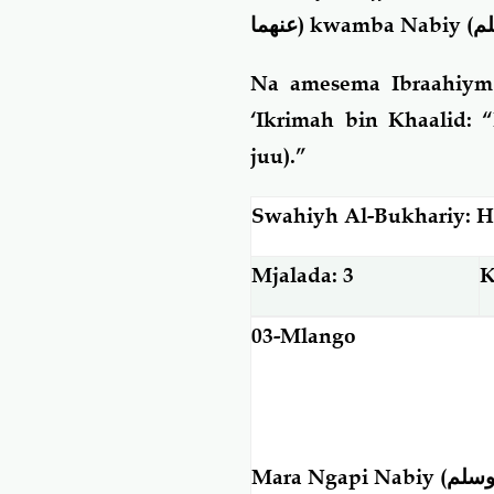
عنهما)
kwamba Nabiy (
لم
Na amesema Ibraahiym
‘Ikrimah bin Khaalid: 
juu).”
Swahiyh Al-Bukhariy: H
Mjalada: 3
K
03-Mlango
Mara Ngapi Nabiy (
 وسلم