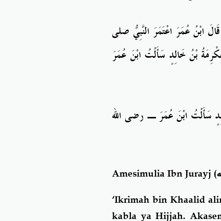
ُ قَالَ ابْنُ عُمَرَ اعْتَمَرَ النَّبِيُّ صلى
كْرِمَةُ بْنُ خَالِدٍ سَأَلْتُ ابْنَ عُمَرَ
لِدٍ سَأَلْتُ ابْنَ عُمَرَ ـ
رضى
الله
Amesimulia Ibn Jurayj
‘Ikrimah bin Khaalid al
kabla ya Hijjah. Akase