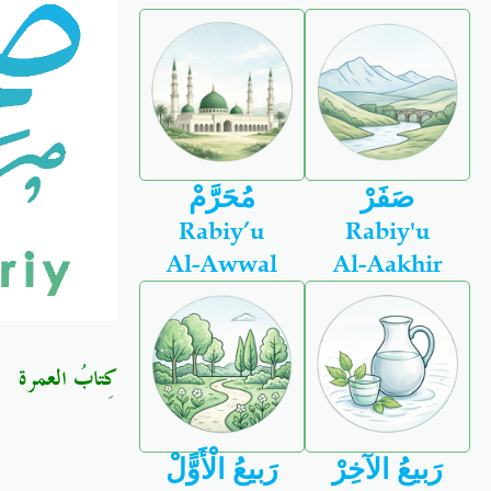
صَفَرْ
مُحَرَّمْ
Rabiy’u
Rabiy'u
Al-Awwal
Al-Aakhir
كِتابُ العمرة
رَبيعُ الآخِرْ
رَبيعُ الْأَوًّلْ