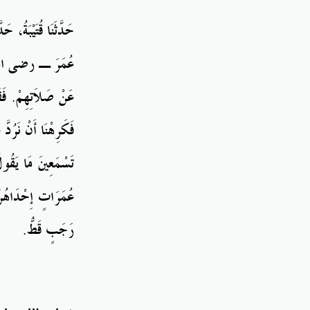
حَدَّثَنَا
قُتَيْبَةُ، حَدَّ
عُمَرَ ـ
رضى
ال
عَنْ صَلاَتِهِمْ‏.‏ فَ
فَكَرِهْنَا
أَنْ نَرُدَّ 
تَسْمَعِينَ مَا
يَقُول
عُمَرَاتٍ إِحْدَاهُن
رَجَبٍ قَطُّ‏.‏