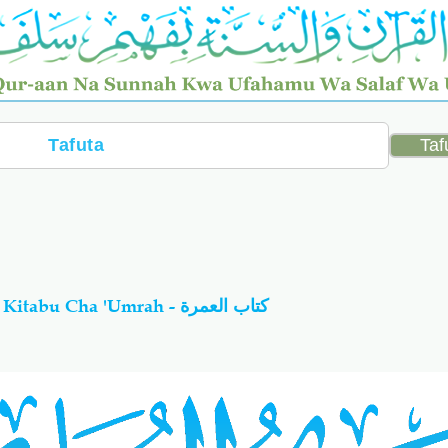
26-Swahiyh Al-Bukhaariy: Kitabu Cha 'Umrah - كتاب العمرة