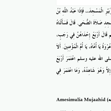
ُبَيْرِ الْمَسْجِدَ،، فَإِذَا
عَبْدُ اللَّهِ بْنُ
ْجِدِ صَلاَةَ الضُّحَى
‏.‏
قَالَ فَسَأَلْنَاهُ
قَالَ أَرْبَعً إِحْدَاهُنَّ فِي
رَجَبٍ،
رْوَةُ يَا
أُمَّاهُ، يَا
أُمَّ الْمُؤْمِنِينَ‏.‏ أَلاَ
 صلى
الله
عليه
وسلم
اعْتَمَرَ أَرْبَعَ
إِلاَّ وَهُوَ شَاهِدُهُ، وَمَا
اعْتَمَرَ فِي
Amesimulia Mujaahid