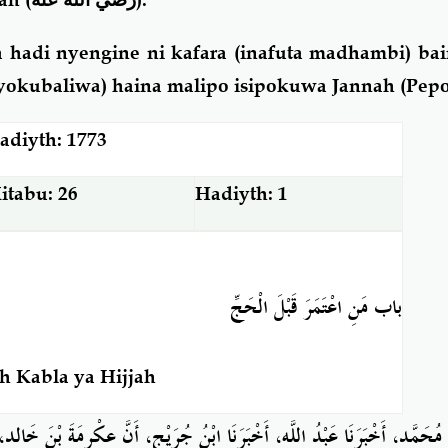
 hadi nyengine ni kafara (inafuta madhambi) ba
iyokubaliwa) haina malipo isipokuwa Jannah (Pepo
adiyth: 1773
itabu: 26
Hadiyth: 1
باب
مَنِ اعْتَمَرَ قَبْلَ الْحَجِّ
 Kabla ya Hijjah
مُحَمَّدٍ، أَخْبَرَنَا
عَبْدُ اللَّهِ، أَخْبَرَنَا
ابْنُ جُرَيْجٍ، أَنَّ عِكْرِمَةَ بْنَ خَالِدٍ