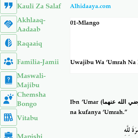
Kauli Za Salaf
Alhidaaya.com
Akhlaaq-
01-Mlango
Aadaab
Raqaaiq
Familia-Jamii
Uwajibu Wa ‘Umrah Na 
Maswali-
Majibu
Chemsha
Ibn ‘Umar
Bongo
na kufanya ‘Umrah.”
Vitabu
َةَ لِلَّه
Mapishi