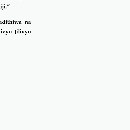
ji.”
adithiwa na
vyo (ilivyo