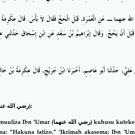
الله
عنهما
ـ
عَنِ الْعُمْرَةِ، قَبْلَ الْحَجِّ فَقَالَ لاَ بَأْسَ‏.‏ قَالَ عِكْرِمَة
قَبْلَ أَنْ يَحُجَّ‏.‏ وَقَالَ إِبْرَاهِيمُ بْنُ سَعْدٍ عَنِ ابْنِ إِسْحَاقَ حَدَّثَنِي
عِ
 عَلِيٍّ، حَدَّثَنَا
أَبُو
عَاصِمٍ، أَخْبَرَنَا
ابْنُ جُرَيْجٍ، قَالَ عِكْرِمَةُ بْنُ خَا
(رضي الله عنه)
:
imuuliza Ibn ‘Umar
(رضي الله عنهما)
kuhusu kuteke
ma: “Hakuna tatizo.” ‘Ikrimah akasema: Ibn ‘U