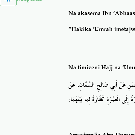
Na akasema Ibn ‘Abbaa
“Hakika ‘Umrah imetajwa
Na timizeni Hajj na ‘Umr
ْمَنِ عَنْ أَبِي
صَالِحٍ السَّمَّانِ، عَنْ
رَةُ إِلَى
الْعُمْرَةِ كَفَّارَةٌ لِمَا
بَيْنَهُمَا،
Amesimulia Abu Huray