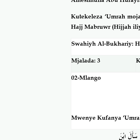
Kutekeleza ‘Umrah moja
Hajj Mabruwr (Hijjah il
Swahiyh Al-Bukhariy: H
Mjalada: 3
K
02-Mlango
Mwenye Kufanya ‘Umrah
، سَأَلَ ابْن