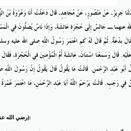
ثَنَا
جَرِيرٌ، عَنْ مَنْصُورٍ، عَنْ مُجَاهِدٍ، قَالَ دَخَلْتُ أَنَا
وَعُرْوَةُ بْنُ الزّ
له
عنهما
ـ
جَالِسٌ إِلَى
حُجْرَةِ عَائِشَةَ، وَإِذَا
نَاسٌ يُصَلُّونَ فِي
الْمَس
قَالَ بِدْعَةٌ‏.‏ ثُمَّ قَالَ لَهُ كَمِ اعْتَمَرَ رَسُولُ اللَّهِ صلى
الله
عليه
وسلم
عَلَيْهِ‏.‏ قَالَ وَسَمِعْنَا
اسْتِنَانَ، عَائِشَةَ أُمِّ الْمُؤْمِنِينَ فِي
الْحُجْرَةِ، فَقَالَ عُ
ُ أَبُو
عَبْدِ الرَّحْمَنِ‏.‏ قَالَتْ مَا
يَقُولُ قَالَ يَقُولُ إِنَّ رَسُولَ اللَّهِ
َّ فِي
رَجَبٍ‏.‏ قَالَتْ يَرْحَمُ اللَّهُ أَبَا
عَبْدِ الرَّحْمَنِ، مَا
اعْتَمَرَ عُمْرَةً 
(رضي الله عنه)
: