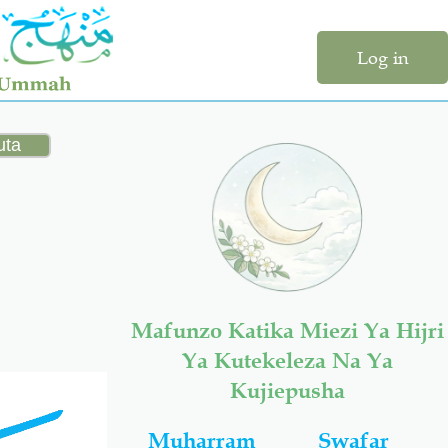
Log in
Mafunzo Katika Miezi Ya Hijri
Ya Kutekeleza Na Ya
Kujiepusha
Muharram
Swafar