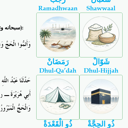
Ramadhwaan
Shawwaal
سبحانه وت
):
وَأَتِمُّوا الْحَجَّ و ۚ
شَوّالْ
رَمَضَانْ
Dhul-Qa’dah
Dhul-Hijjah
حَدَّثَنَا
عَبْدُ اللَّهِ
أَبِي
هُرَيْرَةَ ـ
ر
وَالْحَجُّ الْمَبْرُورُ "
ذُو الحِجَّةْ
ذُو الْقَعْدَةْ