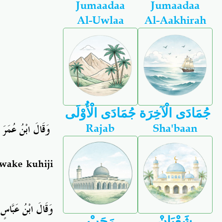
Jumaadaa
Jumaadaa
Al-Uwlaa
Al-Aakhirah
جُمَادَى الْآخِرَة
جُمَادَى الْأُوْلَى
وَقَالَ ابْنُ عُمَرَ ر
Rajab
Sha'baan
wake kuhiji
وَقَالَ ابْنُ عَبَّاسٍ 
شَعْبَانْ
رَجَبْ