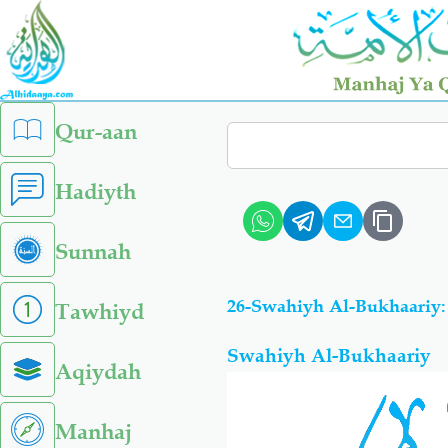
Skip
to
main
content
left
Qur-aan
Search
sidebar
menu
Hadiyth
Sunnah
Tawhiyd
Swahiyh Al-Bukhaariy
Aqiydah
Manhaj