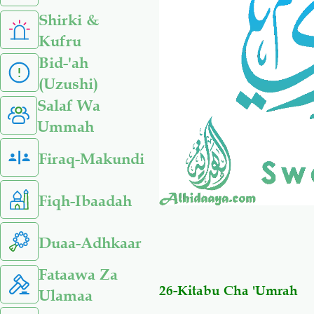
Shirki &
Kufru
Bid-'ah
(Uzushi)
Salaf Wa
Ummah
Firaq-Makundi
Fiqh-Ibaadah
Duaa-Adhkaar
Fataawa Za
26-Kitabu Cha 'Umrah
Ulamaa