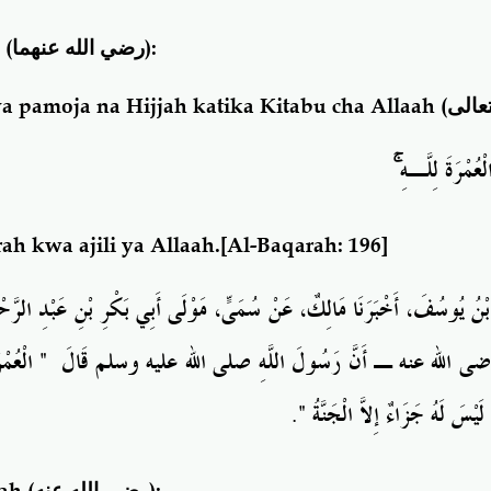
s
(رضي الله عنهما)
:
 pamoja na Hijjah katika Kitabu cha Allaah (
عالى
َالْعُمْرَةَ لِلَّـهِ
ah kwa ajili ya Allaah
.[Al-Baqarah: 196]
 بْنُ يُوسُفَ، أَخْبَرَنَا
مَالِكٌ، عَنْ سُمَىٍّ، مَوْلَى
أَبِي
بَكْرِ بْنِ عَبْدِ الرَّح
ضى
الله
عنه
ـ
أَنَّ رَسُولَ اللَّهِ صلى
الله
عليه
وسلم
قَالَ ‏
"‏
الْعُمْ
لَيْسَ لَهُ جَزَاءٌ إِلاَّ الْجَنَّةُ ‏
‏‏.‏
rah
(رضي الله عنه)
: