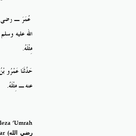
عُمَرَ ـ
رضى
الله
عليه
وسلم
.
مِثْلَه
حَدَّثَنَا
عَمْرُو
بْنُ
.
مِثْلَه
ـ
عنه
leza ‘Umrah
mar
(رضي الله