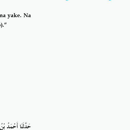
ina yake. Na
).”
حَدَّثَنَا
أَحْمَدُ بْنُ 