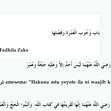
باب
وُجُوبِ الْعُمْرَةِ وَفَضْلِهَا
Fadhila Zake
َضِيَ اللَّهُ عَنْهُمَا
لَيْسَ أَحَدٌ إِلاَّ وَعَلَيْهِ حَجَّةٌ وَعُمْرَ
(رضي الله عنهما)
amesema: “Hakuna mtu yeyote ila ni waajib k
رَضِيَ اللَّهُ عَنْهُمَا
إِنَّهَا
لَقَرِينَتُهَا
فِي
كِتَابِ اللَّهِ:
وَأَتِمُّوا
الْحَجَّ وَالْعُمْر