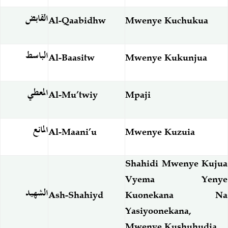
القابض
Al-Qaabidhw
Mwenye Kuchukua
الباسط
Al-Baasitw
Mwenye Kukunjua
المعطي
Al-Mu’twiy
Mpaji
المانع
Al-Maani’u
Mwenye Kuzuia
Shahidi Mwenye Kujua
Vyema Yenye
الشهيد
Ash-Shahiyd
Kuonekana Na
Yasiyoonekana,
Mwenye Kushuhudia