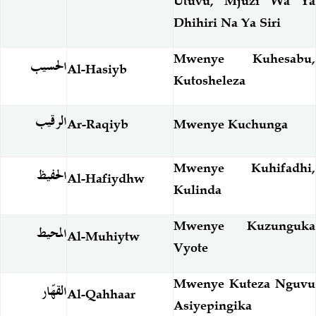
Utuvu, Mjuzi Wa Ya
Dhihiri Na Ya Siri
Mwenye Kuhesabu,
الحسيب
Al-Hasiyb
Kutosheleza
الرقيب
Ar-Raqiyb
Mwenye
Kuchunga
Mwenye Kuhifadhi,
الحفيظ
Al-Hafiydhw
Kulinda
Mwenye Kuzunguka
المحيط
Al-Muhiytw
Vyote
Mwenye Kuteza Nguvu
القهّار
Al-Qahhaar
Asiyepingika