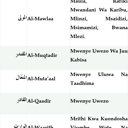
Maula, Rafiki
Mwandani Wa Karibu,
المولى
Al-Mawlaa
Mlinzi, Msaidizi,
Msimamizi, Bwana
Mlezi.
Mwenye Uwezo Wa Juu
المقتدر
Al-Muqtadir
Kabisa
Mwenye Uluwa Na
المتعّال
Al-Muta’aal
Taadhima
القادر
Al-Qaadir
Mwenye Uwezo
Mrithi Kwa Kuondosha
الوارث
Al-Waarith
Viumbe Wote Na