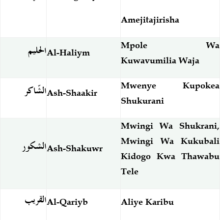
Amejitajirisha
Mpole Wa
الحليم
Al-Haliym
Kuwavumilia Waja
Mwenye Kupokea
الشّاكر
Ash-Shaakir
Shukurani
Mwingi Wa Shukrani,
Mwingi Wa Kukubali
الشكور
Ash-Shakuwr
Kidogo Kwa Thawabu
Tele
القريب
Al-Qariyb
Aliye Karibu