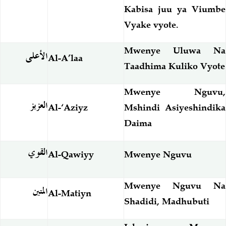
Kabisa juu ya Viumbe
Vyake vyote.
Mwenye Uluwa Na
الأعلى
Al-A’laa
Taadhima Kuliko Vyote
Mwenye Nguvu,
العزيز
Al-‘Aziyz
Mshindi Asiyeshindika
Daima
القوي
Al-Qawiyy
Mwenye Nguvu
Mwenye Nguvu Na
المتين
Al-Matiyn
Shadidi, Madhubuti