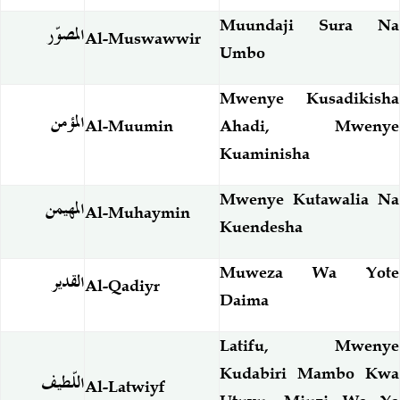
Muundaji Sura Na
المصوّر
Al-Muswawwir
Umbo
Mwenye Kusadikisha
المؤمن
Al-Muumin
Ahadi, Mwenye
Kuaminisha
Mwenye Kutawalia Na
المهيمن
Al-Muhaymin
Kuendesha
Muweza Wa Yote
القدير
Al-Qadiyr
Daima
Latifu, Mwenye
Kudabiri Mambo Kwa
اللّطيف
Al-Latwiyf