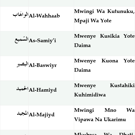
Mwingi Wa Kutunuku,
الواهَاب
Al-Wahhaab
Mpaji Wa Yote
Mwenye Kusikia Yote
السّميع
As-Samiy’i
Daima
Mwenye Kuona Yote
البصير
Al-Baswiyr
Daima
Mwenye Kustahiki
الحميد
Al-Hamiyd
Kuhimidiwa
Mwingi Mno Wa
المجيد
Al-Majiyd
Vipawa Na Ukarimu
Mkubwa Wa Dhati,