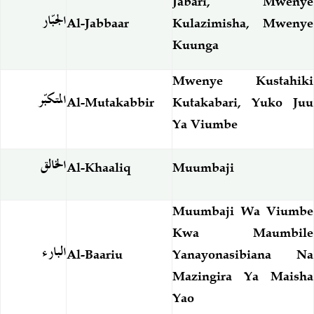
Jabari, Mwenye
الجبّار
Al-Jabbaar
Kulazimisha, Mwenye
Kuunga
Mwenye Kustahiki
المتكبّر
Al-Mutakabbir
Kutakabari, Yuko Juu
Ya Viumbe
الخالق
Al-Khaaliq
Muumbaji
Muumbaji Wa Viumbe
Kwa Maumbile
البارء
Al-Baariu
Yanayonasibiana Na
Mazingira Ya Maisha
Yao