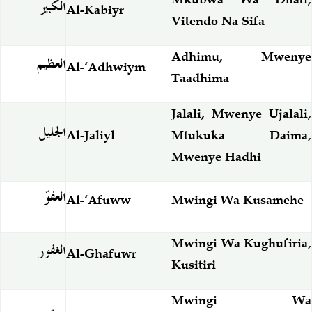
الكبير
Al-Kabiyr
Vitendo Na Sifa
Adhimu, Mwenye
العظيم
Al-‘Adhwiym
Taadhima
Jalali, Mwenye Ujalali,
الجليل
Al-Jaliyl
Mtukuka Daima,
Mwenye Hadhi
العفوّ
Al-‘Afuww
Mwingi Wa Kusamehe
Mwingi Wa Kughufiria,
الغفور
Al-Ghafuwr
Kusitiri
Mwingi Wa