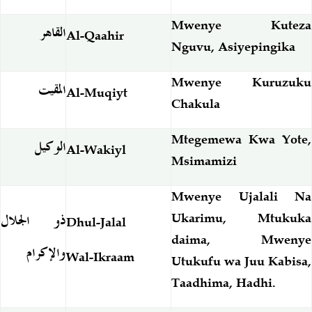
Mwenye Kuteza
القاهر
Al-Qaahir
Nguvu, Asiyepingika
Mwenye Kuruzuku
المقيت
Al-Muqiyt
Chakula
Mtegemewa Kwa Yote,
الوكيل
Al-Wakiyl
Msimamizi
Mwenye Ujalali Na
ذو الجلال
Ukarimu, Mtukuka
Dhul-Jalal
daima, Mwenye
والإكرام
Wal-Ikraam
Utukufu wa Juu Kabisa,
Taadhima, Hadhi.