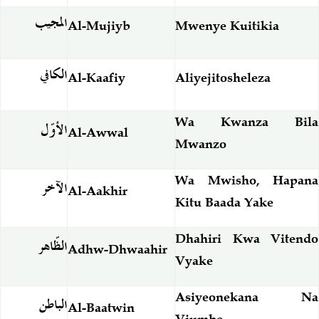
المجيب
Al-Mujiyb
Mwenye Kuitikia
الكافي
Al-Kaafiy
Aliyejitosheleza
Wa Kwanza Bila
الأوّل
Al-Awwal
Mwanzo
Wa Mwisho, Hapana
الآخر
Al-Aakhir
Kitu Baada Yake
Dhahiri Kwa Vitendo
الظّاهر
Adhw-Dhwaahir
Vyake
Asiyeonekana Na
الباطن
Al-Baatwin
Viumbe