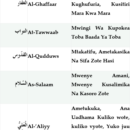
الغفّار
Al-Ghaffaar
Kughufuria, Kusitiri
Mara Kwa Mara
Mwingi Wa Kupokea
التواب
At-Tawwaab
Toba Baada Ya Toba
Mtakatifu, Ametakasika
القدّوس
Al-Qudduws
Na Sifa Zote Hasi
Mwenye Amani,
السّلام
As-Salaam
Mwenye Kusalimika
Na Kasoro Zote
Ametukuka, Ana
Uadhama Kuliko wote,
الْعَلِيُّ
Al-‘Aliyy
kuliko vyote, Yuko juu