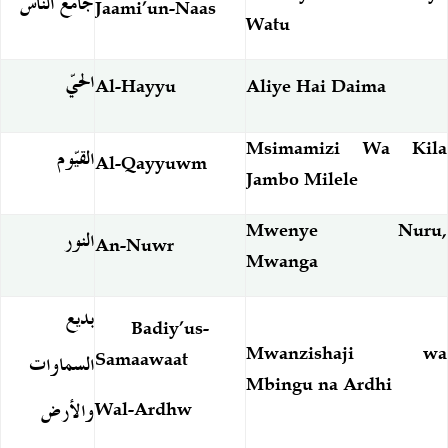
جامع الناس
Jaami’un-Naas
Watu
الحيّ
Al-Hayyu
Aliye Hai Daima
Msimamizi Wa Kila
القيّوم
Al-Qayyuwm
Jambo Milele
Mwenye Nuru,
النور
An-Nuwr
Mwanga
بديع
Badiy’us-
Mwanzishaji wa
السماوات
Samaawaat
Mbingu na Ardhi
والأرض
Wal-Ardhw