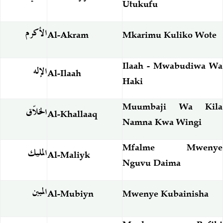
Utukufu
الأكرم
Al-Akram
Mkarimu Kuliko Wote
Ilaah - Mwabudiwa Wa
الإله
Al-Ilaah
Haki
Muumbaji Wa Kila
الخلاّق
Al-Khallaaq
Namna Kwa Wingi
Mfalme Mwenye
المليك
Al-Maliyk
Nguvu Daima
المبين
Al-Mubiyn
Mwenye Kubainisha