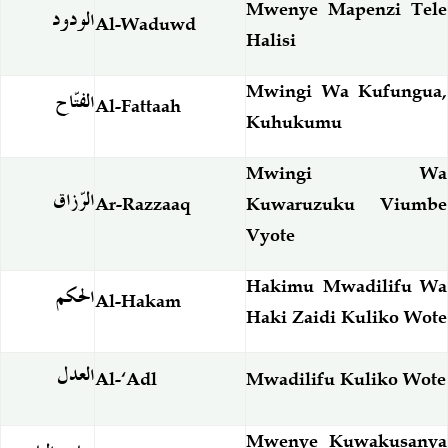
Mwenye Mapenzi Tele
الودود
Al-Waduwd
Halisi
Mwingi Wa Kufungua,
الفتّاح
Al-Fattaah
Kuhukumu
Mwingi Wa
الرّزاق
Ar-Razzaaq
Kuwaruzuku Viumbe
Vyote
Hakimu Mwadilifu Wa
الحكم
Al-Hakam
Haki Zaidi Kuliko Wote
العدل
Al-‘Adl
Mwadilifu Kuliko Wote
Mwenye Kuwakusanya