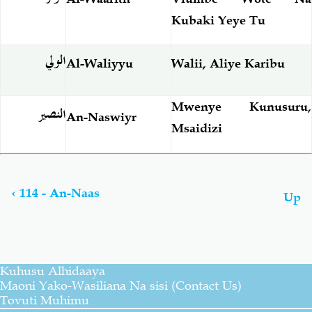
Kubaki Yeye Tu
الولي
Al-Waliyyu
Walii, Aliye Karibu
Mwenye Kunusuru,
النصير
An-Naswiyr
Msaidizi
Book
traversal
links
‹
114 - An-Naas
Up
for
Tarjama
Ya
Maana
Ya
Kuhusu Alhidaaya
AL-
Maoni Yako-Wasiliana Na sisi (Contact Us)
QUR-
Tovuti Muhimu