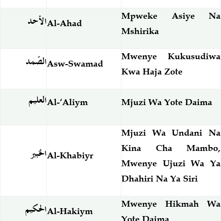
Mpweke Asiye Na
الأحد
Al-Ahad
Mshirika
Mwenye Kukusudiwa
الصّمد
Asw-Swamad
Kwa Haja Zote
العليم
Al-‘Aliym
Mjuzi Wa Yote Daima
Mjuzi Wa Undani Na
Kina Cha Mambo,
الخبير
Al-Khabiyr
Mwenye Ujuzi Wa Ya
Dhahiri Na Ya Siri
Mwenye Hikmah Wa
الحكيم
Al-Hakiym
Yote Daima