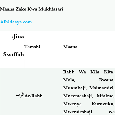
Maana Zake Kwa Mukhtasari
Salaf Wa Ummah
Firaq-Makundi
Alhidaaya.com
Fiqh-Ibaadah
Duaa-Adhkaar
Jina/
Fataawa Za Ulamaa
Kauli Za Salaf
Tamshi
Maana
Swiffah
Akhlaaq-Aadaab
Raqaaiq
Rabb Wa Kila Kitu,
Familia-Jamii
Maswali-Majibu
Mola, Bwana,
Muumbaji, Msimamizi,
Chemsha Bongo
Vitabu
الرّب
Ar-Rabb
Mneemeshaji, Mfalme,
Mwenye Kuruzuku,
Mapishi
Mwendeshaji wa