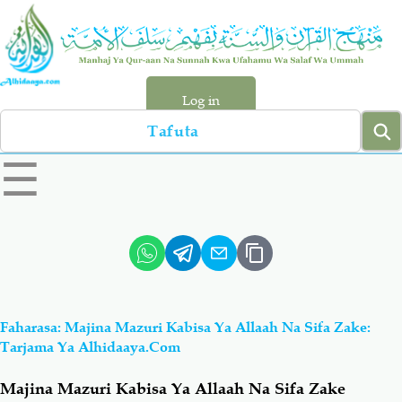
Skip
to
main
content
Log in
Search
left
☰
sidebar
menu
Qur-aan
Hadiyth
Sunnah
Tawhiyd
Faharasa: Majina Mazuri Kabisa Ya Allaah Na Sifa Zake:
Aqiydah
Manhaj
Tarjama Ya Alhidaaya.com
Majina Mazuri Kabisa Ya Allaah Na Sifa Zake
Shirki & Kufru
Bid-'ah (Uzushi)