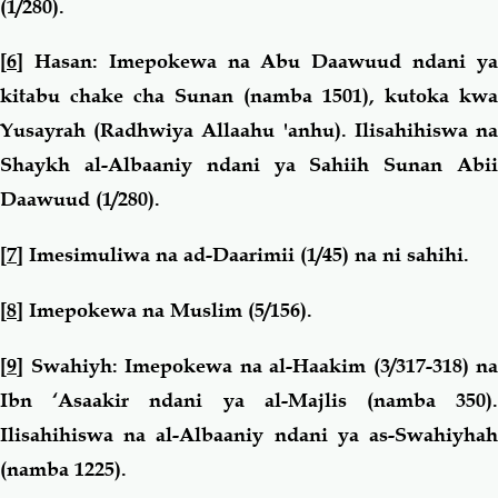
(1/280).
[6]
Hasan
:
Imepokewa na Abu Daawuud ndani y
kitabu chake cha Sunan (namba 1501), kutoka kwa
Yusayrah (Radhwiya Allaahu 'anhu). Ilisahihiswa na
Shaykh al-Albaaniy ndani ya Sahiih Sunan Abii
Daawuud (1/280).
[7]
Imesimuliwa na ad-Daarimii (1/45) na ni sahihi.
[8]
Imepokewa na Muslim (5/156).
[9]
Swahiyh
:
Imepokewa na al-Haakim (3/317-318) na
Ibn ‘Asaakir ndani ya al-Majlis (namba 350).
Ilisahihiswa na al-Albaaniy ndani ya as-Swahiyhah
(namba 1225).