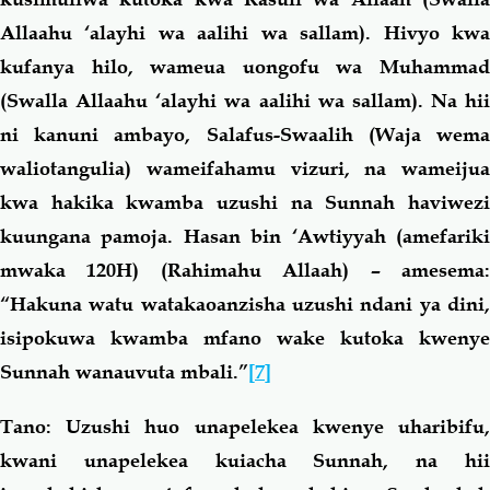
Allaahu ‘alayhi wa aalihi wa sallam). Hivyo kwa
kufanya hilo, wameua uongofu wa Muhammad
(Swalla Allaahu ‘alayhi wa aalihi wa sallam). Na hii
ni kanuni ambayo, Salafus-Swaalih (Waja wema
waliotangulia) wameifahamu vizuri, na wameijua
kwa hakika kwamba uzushi na Sunnah haviwezi
kuungana pamoja. Hasan bin ‘Awtiyyah (amefariki
mwaka 120H) (Rahimahu Allaah) – amesema:
“Hakuna watu watakaoanzisha uzushi ndani ya dini,
isipokuwa kwamba mfano wake kutoka kwenye
Sunnah wanauvuta mbali.”
[7]
Tano:
Uzushi huo unapelekea kwenye uharibifu,
kwani unapelekea kuiacha Sunnah, na hii