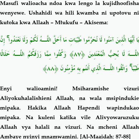
Masufi walioacha ndoa kwa lengo la kujidhoofisha
wenyewe. Ushahidi wa hili kwamba ni upotovu ni
kutoka kwa Allaah – Mtukufu – Akisema:
يَا أَيُّهَا الَّذِينَ آمَنُوا لَا تُحَرِّمُوا طَيِّبَاتِ مَا أَحَلَّ اللَّـهُ لَكُمْ وَلَا تَعْتَدُوا ۚ إِنَّ
اللَّـهَ لَا يُحِبُّ الْمُعْتَدِينَ ﴿٨٧﴾ وَكُلُوا مِمَّا رَزَقَكُمُ اللَّـهُ حَلَالًا
طَيِّبًا ۚ وَاتَّقُوا اللَّـهَ الَّذِي أَنتُم بِهِ مُؤْمِنُونَ ﴿٨٨﴾
Enyi walioamini! Msiharamishe vizuri
Aliyokuhalalishieni Allaah, na wala msipindukie
mipaka. Hakika Allaah Hapendi wapindukao
mipaka.
Na kuleni katika vile Alivyowaruzuku
Allaah vya halali na vizuri. Na mcheni Allaah
Ambaye nyinyi mnamwamini.
[Al-Maaidah: 87-88]