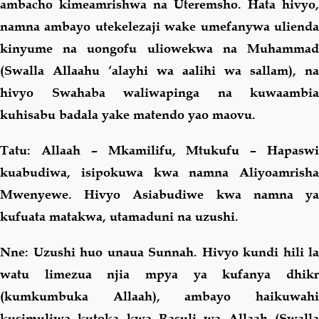
ambacho kimeamrishwa na Uteremsho. Hata hivyo,
namna ambayo utekelezaji wake umefanywa ulienda
kinyume na uongofu uliowekwa na Muhammad
(Swalla Allaahu ‘alayhi wa aalihi wa sallam), na
hivyo Swahaba waliwapinga na kuwaambia
kuhisabu badala yake matendo yao maovu.
Tatu:
Allaah – Mkamilifu, Mtukufu – Hapaswi
kuabudiwa, isipokuwa kwa namna Aliyoamrisha
Mwenyewe. Hivyo Asiabudiwe kwa namna ya
kufuata matakwa, utamaduni na uzushi.
Nne:
Uzushi huo unaua Sunnah. Hivyo kundi hili la
watu limezua njia mpya ya kufanya dhikr
(kumkumbuka Allaah), ambayo haikuwahi
kusimuliwa kutoka kwa Rasuli wa Allaah (Swalla