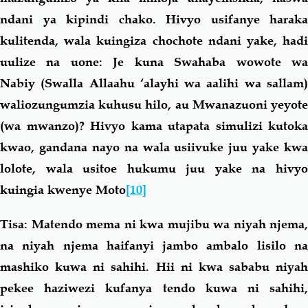
ndani ya kipindi chako. Hivyo usifanye haraka
kulitenda, wala kuingiza chochote ndani yake, hadi
uulize na uone: Je kuna Swahaba wowote wa
Nabiy (Swalla Allaahu ‘alayhi wa aalihi wa sallam)
waliozungumzia kuhusu hilo, au Mwanazuoni yeyote
(wa mwanzo)? Hivyo kama utapata simulizi kutoka
kwao, gandana nayo na wala usiivuke juu yake kwa
lolote, wala usitoe hukumu juu yake na hivyo
kuingia kwenye Moto
[10]
Tisa
:
Matendo mema ni kwa mujibu wa niyah njema,
na niyah njema haifanyi jambo ambalo lisilo na
mashiko kuwa ni sahihi. Hii ni kwa sababu niyah
pekee haziwezi kufanya tendo kuwa ni sahihi,