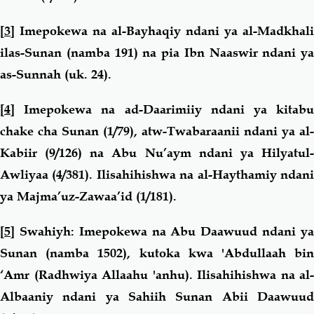
[3]
Imepokewa na al-Bayhaqiy ndani ya al-Madkhali
ilas-Sunan (namba 191) na pia Ibn Naaswir ndani ya
as-Sunnah (uk. 24).
[4]
Imepokewa na ad-Daarimiiy ndani ya kitabu
chake cha Sunan (1/79), atw-Twabaraanii ndani ya al-
Kabiir (9/126) na Abu Nu’aym ndani ya Hilyatul-
Awliyaa (4/381). Ilisahihishwa na al-Haythamiy ndani
ya Majma’uz-Zawaa’id (1/181).
[5]
Swahiyh
:
Imepokewa na Abu Daawuud ndani y
Sunan (namba 1502), kutoka kwa 'Abdullaah bin
‘Amr (Radhwiya Allaahu 'anhu). Ilisahihishwa na al-
Albaaniy ndani ya Sahiih Sunan Abii Daawuud