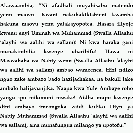
Akawaambia, “Ni afadhali muyahisabu matendo
yenu maovu. Kwani nakuhakikishieni kwamba
hakuna maovu yenu yatakayopotea. Hasara iliyoje
kwenu enyi Ummah wa Muhammad (Swalla Allaahu
‘alayhi wa aalihi wa sallam)! Ni kwa haraka gani
munakimbilia kwenye uharibifu! Hawa ni
Maswahaba wa Nabiy wenu (Swalla Allaahu ‘alayhi
wa aalihi wa sallam) ambao wameenea. Hizi ndizo
nguo zake ambazo bado hazijachakaa, na bakuli lake
ambalo halijavunjika. Naapa kwa Yule Ambaye roho
yangu ipo mikononi mwake! Aidha mupo kwenye
dini ambayo imeongoka zaidi kuliko Diyn ya
Nabiy Muhammad (Swalla Allaahu ‘alayhi wa aalihi
wa sallam), ama munafungua milango ya upotofu.”