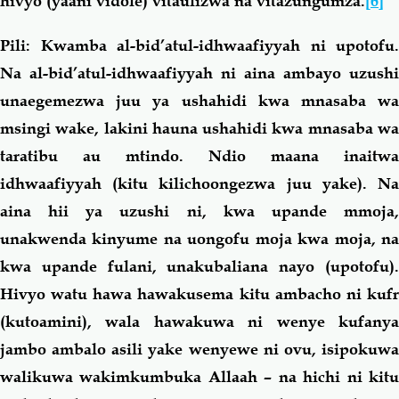
hivyo (yaani vidole) vitaulizwa na vitazungumza
.
[6]
Pili:
Kwamba al-bid’atul-idhwaafiyyah ni upotofu.
Na al-bid’atul-idhwaafiyyah ni aina ambayo uzushi
unaegemezwa juu ya ushahidi kwa mnasaba wa
msingi wake, lakini hauna ushahidi kwa mnasaba wa
taratibu au mtindo. Ndio maana inaitwa
idhwaafiyyah (kitu kilichoongezwa juu yake). Na
aina hii ya uzushi ni, kwa upande mmoja,
unakwenda kinyume na uongofu moja kwa moja, na
kwa upande fulani, unakubaliana nayo (upotofu).
Hivyo watu hawa hawakusema kitu ambacho ni kufr
(kutoamini), wala hawakuwa ni wenye kufanya
jambo ambalo asili yake wenyewe ni ovu, isipokuwa
walikuwa wakimkumbuka Allaah – na hichi ni kitu