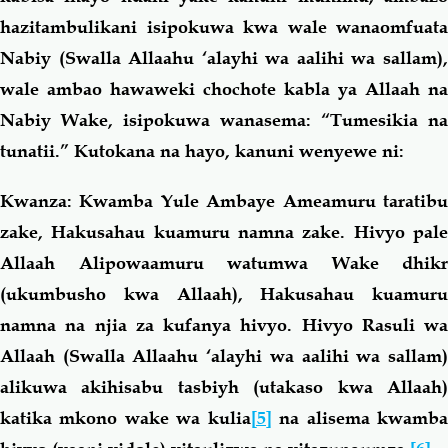
hazitambulikani isipokuwa kwa wale wanaomfuata
Nabiy (Swalla Allaahu ‘alayhi wa aalihi wa sallam),
wale ambao hawaweki chochote kabla ya Allaah na
Nabiy Wake, isipokuwa wanasema: “Tumesikia na
tunatii.” Kutokana na hayo, kanuni wenyewe ni:
Kwanza
:
Kwamba Yule Ambaye Ameamuru taratibu
zake, Hakusahau kuamuru namna zake. Hivyo pale
Allaah Alipowaamuru watumwa Wake dhikr
(ukumbusho kwa Allaah), Hakusahau kuamuru
namna na njia za kufanya hivyo. Hivyo Rasuli wa
Allaah (Swalla Allaahu ‘alayhi wa aalihi wa sallam)
alikuwa akihisabu tasbiyh (utakaso kwa Allaah)
katika mkono wake wa kulia
[5]
na alisema kwamb