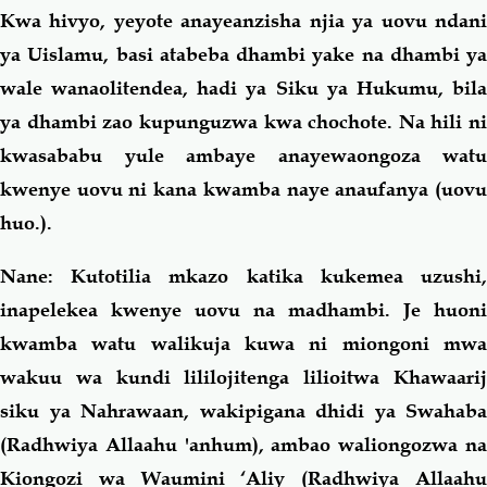
Kwa hivyo, yeyote anayeanzisha njia ya uovu ndani
ya Uislamu, basi atabeba dhambi yake na dhambi ya
wale wanaolitendea, hadi ya Siku ya Hukumu, bila
ya dhambi zao kupunguzwa kwa chochote. Na hili ni
kwasababu yule ambaye anayewaongoza watu
kwenye uovu ni kana kwamba naye anaufanya (uovu
huo.).
Nane
: Kutotilia mkazo katika kukemea uzushi,
inapelekea kwenye uovu na madhambi. Je huoni
kwamba watu walikuja kuwa ni miongoni mwa
wakuu wa kundi lililojitenga lilioitwa Khawaarij
siku ya Nahrawaan, wakipigana dhidi ya Swahaba
(Radhwiya Allaahu 'anhum), ambao waliongozwa na
Kiongozi wa Waumini ‘Aliy (Radhwiya Allaahu