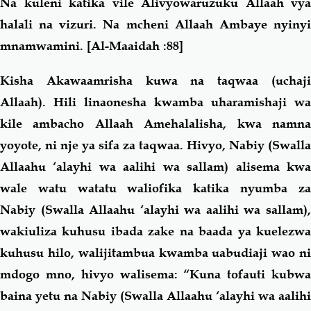
Na kuleni katika vile Alivyowaruzuku Allaah vya
halali na vizuri. Na mcheni Allaah Ambaye nyinyi
mnamwamini.
[Al-Maaidah :88]
Kisha Akawaamrisha kuwa na taqwaa (uchaji
Allaah). Hili linaonesha kwamba uharamishaji wa
kile ambacho Allaah Amehalalisha, kwa namna
yoyote, ni nje ya sifa za taqwaa. Hivyo, Nabiy (Swalla
Allaahu ‘alayhi wa aalihi wa sallam) alisema kwa
wale watu watatu waliofika katika nyumba za
Nabiy (Swalla Allaahu ‘alayhi wa aalihi wa sallam),
wakiuliza kuhusu ibada zake na baada ya kuelezwa
kuhusu hilo, walijitambua kwamba uabudiaji wao ni
mdogo mno, hivyo walisema: “Kuna tofauti kubwa
baina yetu na Nabiy (Swalla Allaahu ‘alayhi wa aalihi