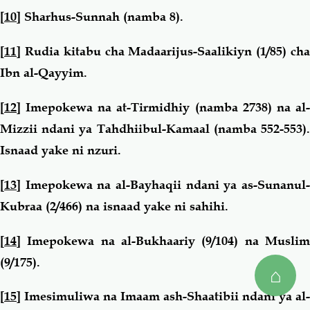
[10]
Sharhus-Sunnah (namba 8).
[11]
Rudia kitabu cha Madaarijus-Saalikiyn (1/85) cha
Ibn al-Qayyim.
[12]
Imepokewa na at-Tirmidhiy (namba 2738) na al-
Mizzii ndani ya Tahdhiibul-Kamaal (namba 552-553).
Isnaad yake ni nzuri.
[13]
Imepokewa na al-Bayhaqii ndani ya as-Sunanul-
Kubraa (2/466) na isnaad yake ni sahihi.
[14]
Imepokewa na al-Bukhaariy (9/104) na Muslim
(9/175).
⌂
[15]
Imesimuliwa na Imaam ash-Shaatibii ndani ya al-