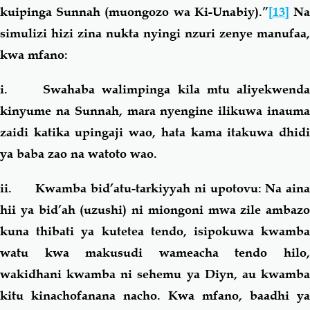
kuipinga Sunnah (muongozo wa Ki-Unabiy).”
[13]
N
simulizi hizi zina nukta nyingi nzuri zenye manufaa,
kwa mfano:
i. Swahaba walimpinga kila mtu aliyekwenda
kinyume na Sunnah, mara nyengine ilikuwa inauma
zaidi katika upingaji wao, hata kama itakuwa dhidi
ya baba zao na watoto wao.
ii. Kwamba bid’atu-tarkiyyah ni upotovu: Na aina
hii ya bid’ah (uzushi) ni miongoni mwa zile ambazo
kuna thibati ya kutetea tendo, isipokuwa kwamba
watu kwa makusudi wameacha tendo hilo,
wakidhani kwamba ni sehemu ya Diyn, au kwamba
kitu kinachofanana nacho. Kwa mfano, baadhi ya