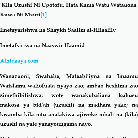
Kila Uzushi Ni Upotofu, Hata Kama Watu Watauona
Kuwa Ni
Mzuri
[1]
Salaf Wa Ummah
Firaq-Makundi
Imetayarishwa na Shaykh Saalim al-Hilaaliiy
Fiqh-Ibaadah
Duaa-Adhkaar
Imetafsiriwa na Naaswir Haamid
Fataawa Za Ulamaa
Kauli Za Salaf
Alhidaaya.com
Akhlaaq-Aadaab
Raqaaiq
Wanazuoni, Swahaba, Mataabi’iyna na Imaamu
Waislamu waliofuata nyayo zao; ambao heshima zao
Familia-Jamii
Maswali-Majibu
zimethibitishwa, wote wanakubaliana kuhusu
makosa ya bid’ah (uzushi) na madhara yake; na
Chemsha Bongo
Vitabu
kwamba kila mtu anatakiwa ajiweke mbali na (kila)
uzushi na yale yanayoungama nayo.
Mapishi