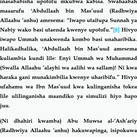
inasababisha upotofu mkubwa kabisa. Swahaabah
maaarufu 'Abdullaah bin Mas’uud (Radhwiya
Allaahu ‘anhu) amesema: “Iwapo utaitupa Sunnah ya
Nabiy wako basi utaenda kwenye upotofu.”
[8]
Hivy
iwapo Ummah unakwenda kombo basi unaharibika.
Halikadhalika, 'Abdullaah bin Mas’uud amesema
kuliambia kundi lile: Enyi Ummah wa Muhammad
(Swalla Allaahu ‘alayhi wa aalihi wa sallam)! Ni kwa
haraka gani munakimbilia kwenye uharibifu.” Hivyo
ufahamu wa Ibn Mas’uud kwa kulinganisha tokea
lile ulilinganisha maandiko ya simulizi hiyo hapo
juu.
(Ni dhahiri kwamba) Abu Muwsa al-‘Ash’ariy
(Radhwiya Allaahu ‘anhu) hakuwapinga, isipokuwa