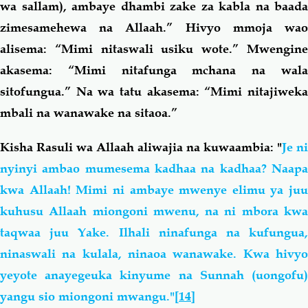
wa sallam), ambaye dhambi zake za kabla na baada
zimesamehewa na Allaah.” Hivyo mmoja wao
alisema: “Mimi nitaswali usiku wote.” Mwengine
akasema: “Mimi nitafunga mchana na wala
sitofungua.” Na wa tatu akasema: “Mimi nitajiweka
mbali na wanawake na sitaoa.”
Kisha Rasuli wa Allaah aliwajia na kuwaambia: "
Je ni
nyinyi ambao mumesema kadhaa na kadhaa? Naapa
kwa Allaah! Mimi ni ambaye mwenye elimu ya juu
kuhusu Allaah miongoni mwenu, na ni mbora kwa
taqwaa juu Yake. Ilhali ninafunga na kufungua,
ninaswali na kulala, ninaoa wanawake. Kwa hivyo
yeyote anayegeuka kinyume na Sunnah (uongofu)
yangu sio miongoni mwangu."
[14]