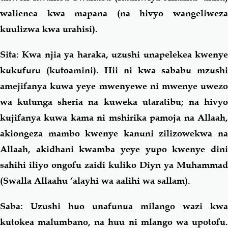
walienea kwa mapana (na hivyo wangeliweza
kuulizwa kwa urahisi).
Sita:
Kwa njia ya haraka, uzushi unapelekea kwenye
kukufuru (kutoamini). Hii ni kwa sababu mzushi
amejifanya kuwa yeye mwenyewe ni mwenye uwezo
wa kutunga sheria na kuweka utaratibu; na hivyo
kujifanya kuwa kama ni mshirika pamoja na Allaah,
akiongeza mambo kwenye kanuni zilizowekwa na
Allaah, akidhani kwamba yeye yupo kwenye dini
sahihi iliyo ongofu zaidi kuliko Diyn ya Muhammad
(Swalla Allaahu ‘alayhi wa aalihi wa sallam).
Saba
:
Uzushi huo unafunua milango wazi kwa
kutokea malumbano, na huu ni mlango wa upotofu.