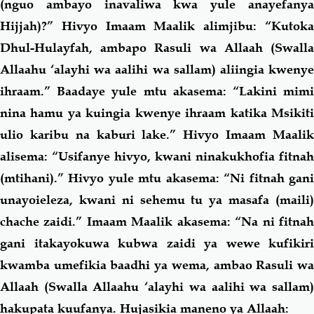
(nguo ambayo inavaliwa kwa yule anayefanya
Hijjah)?” Hivyo Imaam Maalik alimjibu: “Kutoka
Dhul-Hulayfah, ambapo Rasuli wa Allaah (Swalla
Allaahu ‘alayhi wa aalihi wa sallam) aliingia kwenye
ihraam.” Baadaye yule mtu akasema: “Lakini mimi
nina hamu ya kuingia kwenye ihraam katika Msikiti
ulio karibu na kaburi lake.” Hivyo Imaam Maalik
alisema: “Usifanye hivyo, kwani ninakukhofia fitnah
(mtihani).” Hivyo yule mtu akasema: “Ni fitnah gani
unayoieleza, kwani ni sehemu tu ya masafa (maili)
chache zaidi.” Imaam Maalik akasema: “Na ni fitnah
gani itakayokuwa kubwa zaidi ya wewe kufikiri
kwamba umefikia baadhi ya wema, ambao Rasuli wa
Allaah (Swalla Allaahu ‘alayhi wa aalihi wa sallam)
hakupata kuufanya. Hujasikia maneno ya Allaah: