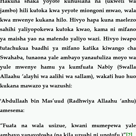
Hakuna shaka yoyote kuhusiana na (ukweli wa
jambo) hili kutoka kwa yeyote miongoni mwao, wala
kwa mwenye kukana hilo. Hivyo hapa kuna maelezo
sahihi yaliyopokewa kutoka kwao, kama ni mifano
ya maisha yao na matendo yaliyo wazi. Hivyo iwapo
tutachukua baadhi ya mifano katika kiwango cha
Swahaba, tunaona yale ambayo yanautuliza moyo wa
yule mwenye hamu ya kumfuata Nabiy (Swalla
Allaahu ‘alayhi wa aalihi wa sallam), wakati huo huo
kukana mawazo ya wazushi:
'Abdullaah bin Mas’uud (Radhwiya Allaahu ‘anhu)
amesema:
“Fuata na wala usizue, kwani mumepewa yale
ambayo yanayotosha (na kila uzushi ni upotofu.)”
[2]