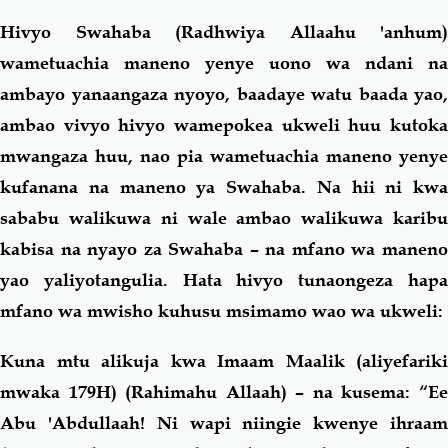
Hivyo Swahaba (Radhwiya Allaahu 'anhum)
wametuachia maneno yenye uono wa ndani na
ambayo yanaangaza nyoyo, baadaye watu baada yao,
ambao vivyo hivyo wamepokea ukweli huu kutoka
mwangaza huu, nao pia wametuachia maneno yenye
kufanana na maneno ya Swahaba. Na hii ni kwa
sababu walikuwa ni wale ambao walikuwa karibu
kabisa na nyayo za Swahaba – na mfano wa maneno
yao yaliyotangulia. Hata hivyo tunaongeza hapa
mfano wa mwisho kuhusu msimamo wao wa ukweli:
Kuna mtu alikuja kwa Imaam Maalik (aliyefariki
mwaka 179H) (Rahimahu Allaah) – na kusema: “Ee
Abu 'Abdullaah! Ni wapi niingie kwenye ihraam