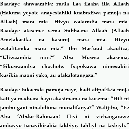
Baadaye atawaambia: rudia Laa ilaaha illa Allaah
(Hakuna yeyote anayestahiki kuabudiwa pamoja na
Allaah) mara mia. Hivyo watarudia mara mia.
Baadaye atasema: sema Subhaana Allaah (Allaah
Ametakasika na kasoro) mara mia. Hivyo
watalitamka mara mia.” Ibn Mas’uud akauliza,
“Uliwaambia nini?” Abu Muwsa akasema,
“Sikuwaambia chochote. Isipokuwa nimesubiri
kusikia maoni yako, au utakalotangaza.”
Baadaye tukaenda pamoja naye, hadi alipofikia moja
kati ya maduara hayo akasimama na kusema: “Hili ni
jambo gani ninaloliona munalifanya?” Walijibu, “Ee
Abu ‘Abdur-Rahmaan! Hivi ni vichangarawe
ambavyo tunavihisabia takbiyr, tahliyl
na tasbiyh.