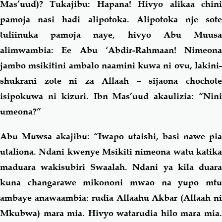
Mas’uud)? Tukajibu: Hapana! Hivyo alikaa chini
pamoja nasi hadi alipotoka. Alipotoka nje sote
tuliinuka pamoja naye, hivyo Abu Muusa
alimwambia: Ee Abu ‘Abdir-Rahmaan! Nimeona
jambo msikitini ambalo naamini kuwa ni ovu, lakini-
shukrani zote ni za Allaah – sijaona chochote
isipokuwa ni kizuri. Ibn Mas’uud akaulizia: “Nini
umeona?”
Abu Muwsa akajibu: “Iwapo utaishi, basi nawe pia
utaliona. Ndani kwenye Msikiti nimeona watu katika
maduara wakisubiri Swaalah. Ndani ya kila duara
kuna changarawe mikononi mwao na yupo mtu
ambaye anawaambia: rudia Allaahu Akbar (Allaah ni
Mkubwa) mara mia. Hivyo watarudia hilo mara mia.