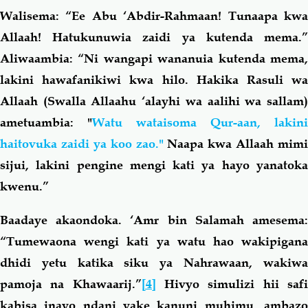
Walisema: “Ee Abu ‘Abdir-Rahmaan! Tunaapa kwa
Allaah! Hatukunuwia zaidi ya kutenda mema.”
Aliwaambia: “Ni wangapi wananuia kutenda mema,
lakini hawafanikiwi kwa hilo. Hakika Rasuli wa
Allaah (Swalla Allaahu ‘alayhi wa aalihi wa sallam)
ametuambia: "
Watu wataisoma Qur-aan, lakini
haitovuka zaidi ya koo zao."
Naapa kwa Allaah mimi
sijui, lakini pengine mengi kati ya hayo yanatoka
kwenu.”
Baadaye akaondoka. ‘Amr bin Salamah amesema:
“Tumewaona wengi kati ya watu hao wakipigana
dhidi yetu katika siku ya Nahrawaan, wakiwa
pamoja na Khawaarij.”
[4]
Hivyo
simulizi hii saf
kabisa inayo ndani yake kanuni muhimu, ambazo