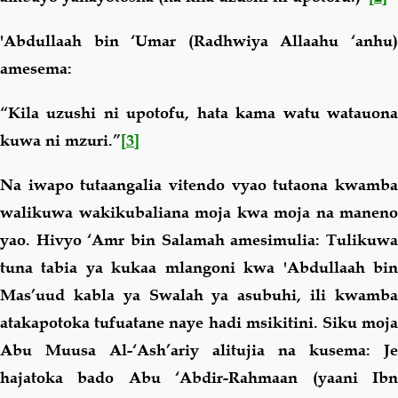
'Abdullaah bin ‘Umar (Radhwiya Allaahu ‘anhu)
amesema:
“Kila uzushi ni upotofu, hata kama watu watauona
kuwa ni mzuri.”
[3]
Na iwapo tutaangalia vitendo vyao tutaona kwamba
walikuwa wakikubaliana moja kwa moja na maneno
yao. Hivyo ‘Amr bin Salamah amesimulia: Tulikuwa
tuna tabia ya kukaa mlangoni kwa 'Abdullaah bin
Mas’uud kabla ya Swalah ya asubuhi, ili kwamba
atakapotoka tufuatane naye hadi msikitini. Siku moja
Abu Muusa Al-‘Ash’ariy alitujia na kusema: Je
hajatoka bado Abu ‘Abdir-Rahmaan (yaani Ibn