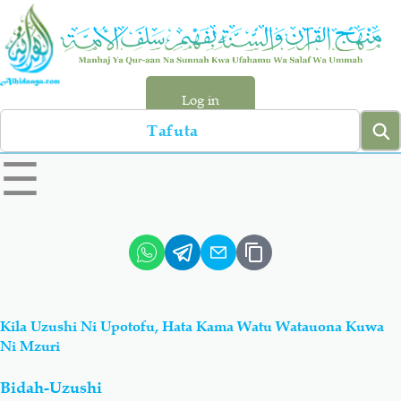
Skip
to
main
content
Log in
Search
left
☰
sidebar
menu
Qur-aan
Hadiyth
Sunnah
Tawhiyd
Kila Uzushi Ni Upotofu, Hata Kama Watu Watauona Kuwa
Aqiydah
Manhaj
Ni Mzuri
Bidah-Uzushi
Shirki & Kufru
Bid-'ah (Uzushi)