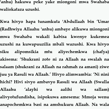
'anhu) hakuwa peke yake miongoni mwa Swahaba
waliokataza uzushi.
Kwa hivyo hapa tunamkuta 'Abdullaah bin ‘Umar
(Radhwiya Allaahu 'anhu) ambaye alikuwa miongoni
mwa Swahaba wakali kabisa kwenye kukemea
uzushi na kuwapuuzilia mbali wazushi. Kwa hivyo
siku alipomsikia mtu aliyechemkwa (chafya)
akisema: ‘Shukrani zote ni za Allaah na swalah na
salaam (shukrani za Allaah na rahmah za amani) ziwe
juu ya Rasuli wa Allaah.’ Hivyo alimwambia: ‘Ni nini
hichi? Hivi sivyo ambavyo Rasuli wa Allaah (Swalla
Allaahu ‘alayhi wa aalihi wa sallam)
alivyotufundisha, isipokuwa amesema: Mmoja wenu
anapochemkwa basi na amshukuru Allaah. Na wala