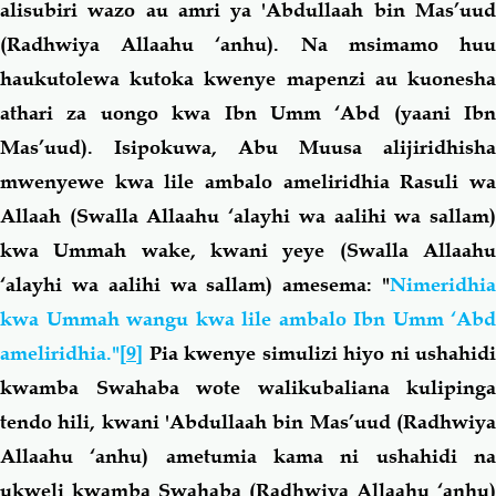
alisubiri wazo au amri ya 'Abdullaah bin Mas’uud
(Radhwiya Allaahu ‘anhu). Na msimamo huu
haukutolewa kutoka kwenye mapenzi au kuonesha
athari za uongo kwa Ibn Umm ‘Abd (yaani Ibn
Mas’uud). Isipokuwa, Abu Muusa alijiridhisha
mwenyewe kwa lile ambalo ameliridhia Rasuli wa
Allaah (Swalla Allaahu ‘alayhi wa aalihi wa sallam)
kwa Ummah wake, kwani yeye (Swalla Allaahu
‘alayhi wa aalihi wa sallam) amesema: "
Nimeridhia
kwa Ummah wangu kwa lile ambalo Ibn Umm ‘Abd
ameliridhia."
[9]
Pia kwenye simulizi hiyo ni ushahidi
kwamba Swahaba wote walikubaliana kulipinga
tendo hili, kwani 'Abdullaah bin Mas’uud (Radhwiya
Allaahu ‘anhu) ametumia kama ni ushahidi na
ukweli kwamba Swahaba (Radhwiya Allaahu ‘anhu)