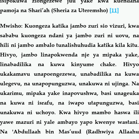
isipokuwa ziongezewe juu yake kwa kuendana
pamoja na Shari’ah (Sheria za Uteremsho)
[11]
Mwisho:
Kuongeza katika jambo zuri sio vizuri, kwa
sababu kuongeza ndani ya jambo zuri ni uovu, na
hili ni jambo ambalo tunalishuhudia katika kila kitu.
Hivyo, jambo linapokwenda nje ya mipaka yake,
linabadilika na kuwa kinyume chake. Hivyo
ukakamavu unapoengezewa, unabadilika na kuwa
ulegevu, na unapopunguzwa, unakuwa ni ujinga. Na
ukarimu, mipaka yake inapovushwa, basi unageuka
na kuwa ni israfu, na iwapo utapunguzwa, basi
unakuwa ni uchoyo. Kwa hivyo mambo haswa ili
yawe mazuri ni yale ambayo yapo kwenye wastani.
Na 'Abdullaah bin Mas’uud (Radhwiya Allaahu