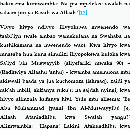
hakusema kumwambia: Na pia mpelekee swalah na
salaam juu ya Rasuli wa Allaah.’
[12]
Vivyo hivyo ndivyo ilivyokuwa mwenendo wa
taabi’iyn (wale ambao wamekutana na Swahaba na
kushikamana na mwenendo wao). Kwa hivyo kwa
mnasaba huu kuna simulizi iliyopokewa kutoka kwa
Sa’iyd bin Muswayyib (aliyefariki mwaka 90) –
(Radhwiya Allaahu 'anhu) – kwamba amemuona mtu
akiswali baada ya jua kuchomoza (ishraaq), zaidi ya
rak’ah mbili, akifanya ruku’u na sajdah nyingi, kwa
hivyo alimzuia kufanya hivi. Yule mtu alisema: ‘Ee
Abu Muhammad (yaani Ibn Al-Muswayyib)! Je,
Allaah Ataniadhibu kwa Swalah yangu?’
Alimwambia: “Hapana! Lakini Atakuadhibu kwa