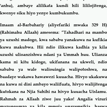
'anhu), ambaye alilikata kundi hili lililojitenga,
kwenye siku hiyo yenye kumbukumbu.
Imaam al-Barbahariy (aliyefariki mwaka 329 H)
(Rahimahu Allaah) amesema: “Tahadhari na mambo
ya uzushi madogo, kwa sababu yanakuwa na kufikia
kuwa makubwa. Hii ndio ilikuwa kadhia ya kila
uzushi ulioanzishwa ndani ya Ummah huu. Ulianza
kama ni kitu kidogo, ukifanana na ukweli, ndio
sababu ya wale waliouingia walipotoshwa, na
baadaye wakawa hawawezi kuuacha. Hivyo ukakuwa
na kuwa ni dini ambayo waliifuata, hivyo walijitenga
kutokana na Njia Sahihi na hivyo kuuacha Uislamu.
Rahmah za Allaah ziwe juu yako! Angalia vizuri
mazungumzo ya kila mmoja unayemsikia, haswa